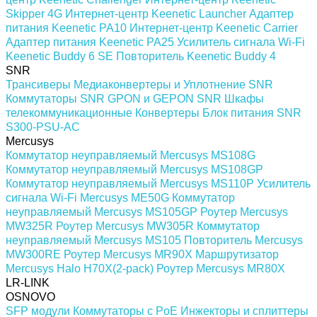
Skipper 4G
Интернет-центр Keenetic Launcher
Адаптер
питания Keenetic PA10
Интернет-центр Keenetic Carrier
Адаптер питания Keenetic PA25
Усилитель сигнала Wi-Fi
Keenetic Buddy 6 SE
Повторитель Keenetic Buddy 4
SNR
Трансиверы
Медиаконвертеры и Уплотнение SNR
Коммутаторы SNR
GPON и GEPON SNR
Шкафы
телекоммуникационные
Конвертеры
Блок питания SNR
S300-PSU-AC
Mercusys
Коммутатор неуправляемый Mercusys MS108G
Коммутатор неуправляемый Mercusys MS108GP
Коммутатор неуправляемый Mercusys MS110P
Усилитель
сигнала Wi-Fi Mercusys ME50G
Коммутатор
неуправляемый Mercusys MS105GP
Роутер Mercusys
MW325R
Роутер Mercusys MW305R
Коммутатор
неуправляемый Mercusys MS105
Повторитель Mercusys
MW300RE
Роутер Mercusys MR90X
Маршрутизатор
Mercusys Halo H70X(2-pack)
Роутер Mercusys MR80X
LR-LINK
OSNOVO
SFP модули
Коммутаторы c PoE
Инжекторы и сплиттеры