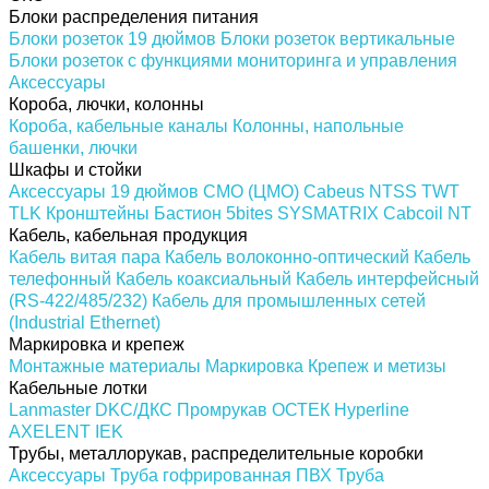
Блоки распределения питания
Блоки розеток 19 дюймов
Блоки розеток вертикальные
Блоки розеток с функциями мониторинга и управления
Аксессуары
Короба, лючки, колонны
Короба, кабельные каналы
Колонны, напольные
башенки, лючки
Шкафы и стойки
Аксессуары 19 дюймов
CMO (ЦМО)
Cabeus
NTSS
TWT
TLK
Кронштейны
Бастион
5bites
SYSMATRIX
Cabcoil
NT
Кабель, кабельная продукция
Кабель витая пара
Кабель волоконно-оптический
Кабель
телефонный
Кабель коаксиальный
Кабель интерфейсный
(RS-422/485/232)
Кабель для промышленных сетей
(Industrial Ethernet)
Маркировка и крепеж
Монтажные материалы
Маркировка
Крепеж и метизы
Кабельные лотки
Lanmaster
DKC/ДКС
Промрукав
ОСТЕК
Hyperline
AXELENT
IEK
Трубы, металлорукав, распределительные коробки
Аксессуары
Труба гофрированная ПВХ
Труба