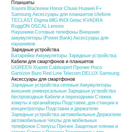
Планшеты
Xiaomi
Blackview
Honor
Chuwi
Huawei
F+
Samsung
Аксессуары для планшетов
Ulefone
TECLAST
Digma
MIG
INOI
Getac
KVADRA
RuggON
OSCAL
Lenovo
Наушники
Сотовые телефоны
Внешние
аккумуляторы (Power Bank)
Аксессуары для
наушников
Зарядные устройства
Батарейки
Аккумуляторы
Зарядные устройства
Кабели для смартфонов и планшетов
UGREEN
Xiaomi
Cablexpert
Прочие
Hoco
Garnizon
Buro
Red Line
Telecom
DELUX
Samsung
Аксессуары для смартфонов
Зарядные устройства сетевые
Аккумуляторы
внешние универсальные
Зарядные устройства
беспроводные
Кабели и переходники
Стяжки,
хомуты и органайзеры
Подставки, док-станции и
концентраторы
Подставки и держатели
Зарядные устройства автомобильные
Держатели
автомобильные
Чехлы для мобильных
телефонов
Стилусы
Прочее
Защитные пленки и