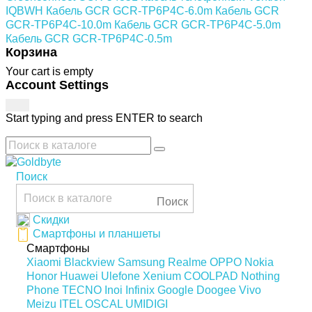
IQBWH
Кабель GCR GCR-TP6P4C-6.0m
Кабель GCR
GCR-TP6P4C-10.0m
Кабель GCR GCR-TP6P4C-5.0m
Кабель GCR GCR-TP6P4C-0.5m
Корзина
Your cart is empty
Account Settings
Start typing and press ENTER to search
Поиск
Поиск
Скидки
Смартфоны и планшеты
Смартфоны
Xiaomi
Blackview
Samsung
Realme
OPPO
Nokia
Honor
Huawei
Ulefone
Xenium
COOLPAD
Nothing
Phone
TECNO
Inoi
Infinix
Google
Doogee
Vivo
Meizu
ITEL
OSCAL
UMIDIGI