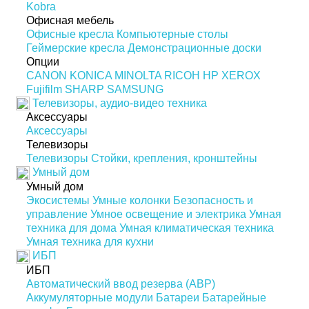
Kobra
Офисная мебель
Офисные кресла
Компьютерные столы
Геймерские кресла
Демонстрационные доски
Опции
CANON
KONICA MINOLTA
RICOH
HP
XEROX
Fujifilm
SHARP
SAMSUNG
Телевизоры, аудио-видео техника
Аксессуары
Аксессуары
Телевизоры
Телевизоры
Стойки, крепления, кронштейны
Умный дом
Умный дом
Экосистемы
Умные колонки
Безопасность и
управление
Умное освещение и электрика
Умная
техника для дома
Умная климатическая техника
Умная техника для кухни
ИБП
ИБП
Автоматический ввод резерва (АВР)
Аккумуляторные модули
Батареи
Батарейные