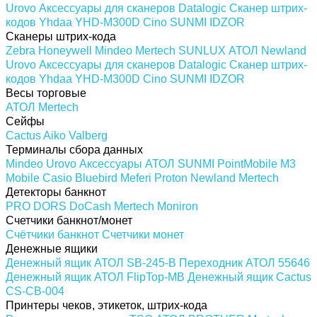
Urovo
Аксессуары для сканеров
Datalogic
Сканер штрих-
кодов Yhdaa YHD-M300D
Cino
SUNMI
IDZOR
Сканеры штрих-кода
Zebra
Honeywell
Mindeo
Mertech
SUNLUX
АТОЛ
Newland
Urovo
Аксессуары для сканеров
Datalogic
Сканер штрих-
кодов Yhdaa YHD-M300D
Cino
SUNMI
IDZOR
Весы торговые
АТОЛ
Mertech
Сейфы
Cactus
Aiko
Valberg
Терминалы сбора данных
Mindeo
Urovo
Аксессуары
АТОЛ
SUNMI
PointMobile
M3
Mobile
Casio
Bluebird
Meferi
Proton
Newland
Mertech
Детекторы банкнот
PRO
DORS
DoCash
Mertech
Moniron
Счетчики банкнот/монет
Счётчики банкнот
Счетчики монет
Денежные ящики
Денежный ящик АТОЛ SB-245-B
Переходник АТОЛ 55646
Денежный ящик АТОЛ FlipTop-MB
Денежный ящик Cactus
CS-CB-004
Принтеры чеков, этикеток, штрих-кода