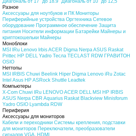
Диагональ от 17" до 18.9"
Диагональ от 10" до 12,5"
Разное
Аксессуары для ноутбуков и ПК
Мониторы
Периферийные устройства
Оргтехника
Сетевое
оборудование
Программное обеспечение
Защита
питания
Носители информации
Батарейки
Майнеры и
криптокошельки
Майнеры
Моноблоки
MSI
IRu
Lenovo
Irbis
ACER
Digma
Nerpa
ASUS
Raskat
Prittec
HP
DELL
Yadro
Тесла
TECLAST
RDW
ГРАВИТОН
OSIO
Неттопы
MSI
IRBIS
Chuwi
Beelink
Hiper
Digma
Lenovo
iRu
Zotac
Intel
Asus
HP
ASRock
Shuttle
Leadtek
Компьютеры
X-Com
Chuwi
IRu
LENOVO
ACER
DELL
MSI
HP
IRBIS
ASUS
Nerpa
CBR
Aquarius
Raskat
Blackview
Minisforum
Yadro
OSIO
Lyambda
RDW
Периферия
Аксессуары для мониторов
Кабели и переходники
Системы крепления, подставки
для мониторов
Переключатели, преобразователи
сигналов VGA, HDMI