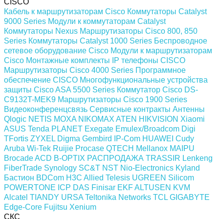
CISCO
Кабель к маршрутизаторам Cisco
Коммутаторы Catalyst
9000 Series
Модули к коммутаторам Catalyst
Коммутаторы Nexus
Маршрутизаторы Cisco 800, 850
Series
Коммутаторы Catalyst 1000 Series
Беспроводное
сетевое оборудование Cisco
Модули к маршрутизаторам
Cisco
Монтажные комплекты
IP телефоны СISCO
Маршрутизаторы Cisco 4000 Series
Программное
обеспечение СISCO
Многофункциональные устройства
защиты Cisco ASA 5500 Series
Коммутатор Cisco DS-
C9132T-MEK9
Маршрутизаторы Cisco 1900 Series
Видеоконференцсвязь
Сервисные контракты
Антенны
Qlogic
NETIS
MOXA
NIKOMAX
ATEN
HIKVISION
Xiaomi
ASUS
Tenda
PLANET
Exegate
Emulex/Broadcom
Digi
TFortis
ZYXEL
Digma
Gembird
IP-Com
HUAWEI
Cudy
Aruba
Wi-Tek
Ruijie
Procase
QTECH
Mellanox
MAIPU
Brocade
ACD
B-OPTIX
РАСПРОДАЖА
TRASSIR
Lenkeng
FiberTrade
Synology
SC&T
NST
Nio-Electronics
Kyland
Бастион
BDCom
H3C
Allied Telesis
UGREEN
Silicom
POWERTONE
ICP DAS
Finisar
EKF
ALTUSEN KVM
Alcatel
TIANDY
URSA
Teltonika Networks
TCL
GIGABYTE
Edge-Core
Fujitsu
Xenium
СКС