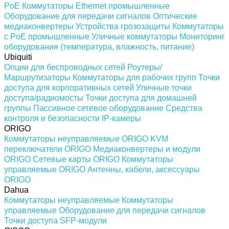
PoE
Коммутаторы Ethernet промышленные
Оборудование для передачи сигналов
Оптические
медиаконвертеры
Устройства грозозащиты
Коммутаторы
с PoE промышленные
Уличные коммутаторы
Мониторинг
оборудования (температура, влажность, питание)
Ubiquiti
Опции для беспроводных сетей
Роутеры/
Маршрутизаторы
Коммутаторы для рабочих групп
Точки
доступа для корпоративных сетей
Уличные точки
доступа/радиомосты
Точки доступа для домашней
группы
Пассивное сетевое оборудование
Средства
контроля и безопасности
IP-камеры
ORIGO
Коммутаторы неуправляемые ORIGO
KVM
переключатели ORIGO
Медиаконвертеры и модули
ORIGO
Сетевые карты ORIGO
Коммутаторы
управляемые ORIGO
Антенны, кабели, аксессуары
ORIGO
Dahua
Коммутаторы неуправляемые
Коммутаторы
управляемые
Оборудование для передачи сигналов
Точки доступа
SFP-модули