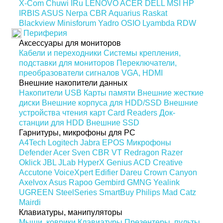
X-Com
Chuwi
IRu
LENOVO
ACER
DELL
MSI
HP
IRBIS
ASUS
Nerpa
CBR
Aquarius
Raskat
Blackview
Minisforum
Yadro
OSIO
Lyambda
RDW
Периферия
Аксессуары для мониторов
Кабели и переходники
Системы крепления,
подставки для мониторов
Переключатели,
преобразователи сигналов VGA, HDMI
Внешние накопители данных
Накопители USB
Карты памяти
Внешние жесткие
диски
Внешние корпуса для HDD/SSD
Внешние
устройства чтения карт Card Readers
Док-
станции для HDD
Внешние SSD
Гарнитуры, микрофоны для PC
A4Tech
Logitech
Jabra
EPOS
Микрофоны
Defender
Acer
Sven
CBR
VT
Redragon
Razer
Oklick
JBL
JLab
HyperX
Genius
ACD
Creative
Accutone
VoiceXpert
Edifier
Dareu
Crown
Canyon
Axelvox
Asus
Rapoo
Gembird
GMNG
Yealink
UGREEN
SteelSeries
SmartBuy
Philips
Mad Catz
Mairdi
Клавиатуры, манипуляторы
Мыши, коврики
Клавиатуры
Презентеры, пульты