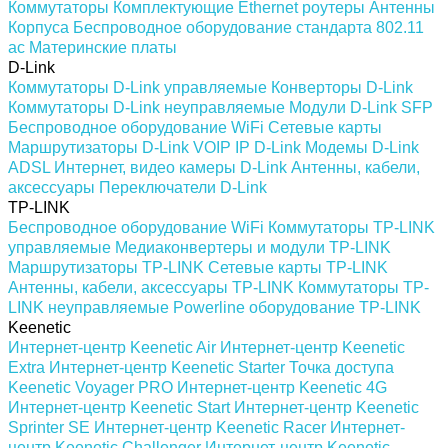
Коммутаторы
Комплектующие
Ethernet роутеры
Антенны
Корпуса
Беспроводное оборудование стандарта 802.11
ас
Материнские платы
D-Link
Коммутаторы D-Link управляемые
Конверторы D-Link
Коммутаторы D-Link неуправляемые
Модули D-Link SFP
Беспроводное оборудование WiFi
Сетевые карты
Маршрутизаторы D-Link
VOIP IP D-Link
Модемы D-Link
ADSL
Интернет, видео камеры D-Link
Антенны, кабели,
аксессуары
Переключатели D-Link
TP-LINK
Беспроводное оборудование WiFi
Коммутаторы TP-LINK
управляемые
Медиаконвертеры и модули TP-LINK
Маршрутизаторы TP-LINK
Сетевые карты TP-LINK
Антенны, кабели, аксессуары TP-LINK
Коммутаторы TP-
LINK неуправляемые
Powerline оборудование TP-LINK
Keenetic
Интернет-центр Keenetic Air
Интернет-центр Keenetic
Extra
Интернет-центр Keenetic Starter
Точка доступа
Keenetic Voyager PRO
Интернет-центр Keenetic 4G
Интернет-центр Keenetic Start
Интернет-центр Keenetic
Sprinter SE
Интернет-центр Keenetic Racer
Интернет-
центр Keenetic Challenger
Интернет-центр Keenetic