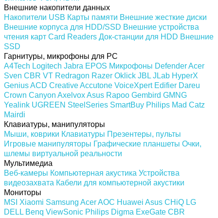
Внешние накопители данных
Накопители USB
Карты памяти
Внешние жесткие диски
Внешние корпуса для HDD/SSD
Внешние устройства
чтения карт Card Readers
Док-станции для HDD
Внешние
SSD
Гарнитуры, микрофоны для PC
A4Tech
Logitech
Jabra
EPOS
Микрофоны
Defender
Acer
Sven
CBR
VT
Redragon
Razer
Oklick
JBL
JLab
HyperX
Genius
ACD
Creative
Accutone
VoiceXpert
Edifier
Dareu
Crown
Canyon
Axelvox
Asus
Rapoo
Gembird
GMNG
Yealink
UGREEN
SteelSeries
SmartBuy
Philips
Mad Catz
Mairdi
Клавиатуры, манипуляторы
Мыши, коврики
Клавиатуры
Презентеры, пульты
Игровые манипуляторы
Графические планшеты
Очки,
шлемы виртуальной реальности
Мультимедиа
Веб-камеры
Компьютерная акустика
Устройства
видеозахвата
Кабели для компьютерной акустики
Мониторы
MSI
Xiaomi
Samsung
Acer
AOC
Huawei
Asus
CHiQ
LG
DELL
Benq
ViewSonic
Philips
Digma
ExeGate
CBR