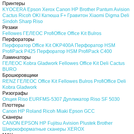
Принтеры
KYOCERA
Epson
Xerox
Canon
HP
Brother
Pantum
Avision
Cactus
Ricoh
OKI
Катюша
F+
Гравитон
Xiaomi
Digma
Deli
Sindoh
Sharp
Riso
Резаки
Fellowes
ГЕЛЕОС
ProfiOffice
Office Kit
Bulros
Перфораторы
Перфоратор Office Kit OKP400A
Перфоратор HSM
ProfiPack P425
Перфоратор HSM ProfiPack C400
Ламинаторы
ГЕЛЕОС
Kobra
Gladwork
Fellowes
Office Kit
Deli
Cactus
BURO
Брошюровщики
RENZ
ГЕЛЕОС
Office Kit
Fellowes
Bulros
ProfiOffice
Deli
Kobra
Gladwork
Ризографы
Опция Riso EURFMS-5307
Дупликатор Riso SF 5030
Плоттеры
Canon
HP
Roland
Ricoh
Miaki
Epson
GCC
Сканеры
CANON
EPSON
HP
Fujitsu
Avision
Plustek
Brother
Широкоформатные сканеры
XEROX