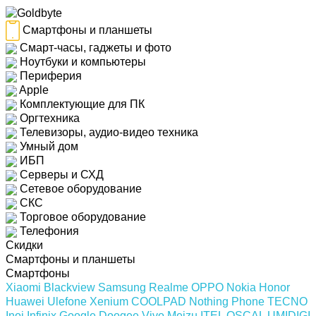
Смартфоны и планшеты
Смарт-часы, гаджеты и фото
Ноутбуки и компьютеры
Периферия
Apple
Комплектующие для ПК
Оргтехника
Телевизоры, аудио-видео техника
Умный дом
ИБП
Серверы и СХД
Сетевое оборудование
СКС
Торговое оборудование
Телефония
Скидки
Смартфоны и планшеты
Смартфоны
Xiaomi
Blackview
Samsung
Realme
OPPO
Nokia
Honor
Huawei
Ulefone
Xenium
COOLPAD
Nothing Phone
TECNO
Inoi
Infinix
Google
Doogee
Vivo
Meizu
ITEL
OSCAL
UMIDIGI