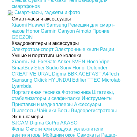
стекла
Сумки и Рюкзаки
Тепловизоры для
смартфонов
Смарт-часы, гаджеты и фото
Смарт-часы и аксессуары
Xiaomi
Huawei
Samsung
Ремешки для смарт-
часов
Honor
Garmin
Canyon
Aimoto
Прочие
GEOZON
Квадрокоптеры и аксессуары
Электротранспорт
Электронные книги
Рации
Умные и портативные колонки
Xiaomi
JBL
ExeGate
Anker
SVEN
Hoco
Vipe
SmartBuy
Sber
Sudio
Sony
Honor
Defender
CREATIVE
URAL
Digma
BBK
ACEFAST
A4Tech
Samsung
Oklick
HYUNDAI
Edifier
TTEC
Microlab
Lyambda
Портативная техника
Фототехника
Штативы,
стабилизаторы и селфи-палки
Инструменты
Приставки и медиаплееры
Аксессуары
Пылесосы
Чайники
Весы
Видеорегистраторы
Экшн-камеры
SJCAM
Digma
GoPro
AKASO
Фены
Очистители воздуха, увлажнители,
вентиляторы
Мойщики окон
Самокаты
Радар-