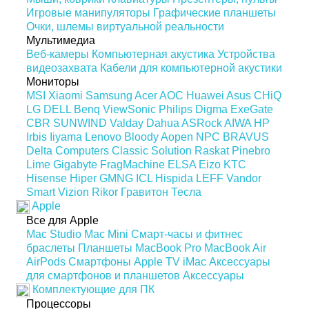
Игровые манипуляторы
Графические планшеты
Очки, шлемы виртуальной реальности
Мультимедиа
Веб-камеры
Компьютерная акустика
Устройства
видеозахвата
Кабели для компьютерной акустики
Мониторы
MSI
Xiaomi
Samsung
Acer
AOC
Huawei
Asus
CHiQ
LG
DELL
Benq
ViewSonic
Philips
Digma
ExeGate
CBR
SUNWIND
Valday
Dahua
ASRock
AIWA
HP
Irbis
Iiyama
Lenovo
Bloody
Aopen
NPC
BRAVUS
Delta Computers
Classic Solution
Raskat
Pinebro
Lime
Gigabyte
FragMachine
ELSA
Eizo
KTC
Hisense
Hiper
GMNG
ICL
Hispida
LEFF
Vandor
Smart Vizion
Rikor
Гравитон
Тесла
Apple
Все для Apple
Mac Studio
Mac Mini
Смарт-часы и фитнес
браслеты
Планшеты
MacBook Pro
MacBook Air
AirPods
Смартфоны
Apple TV
iMac
Аксессуары
для смартфонов и планшетов
Аксессуары
Комплектующие для ПК
Процессоры