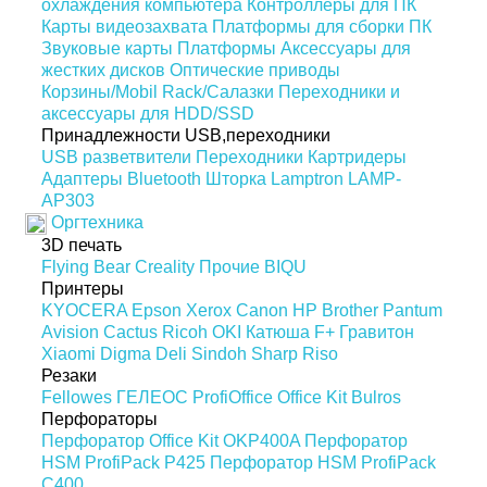
охлаждения компьютера
Контроллеры для ПК
Карты видеозахвата
Платформы для сборки ПК
Звуковые карты
Платформы
Аксессуары для
жестких дисков
Оптические приводы
Корзины/Mobil Rack/Салазки
Переходники и
аксессуары для HDD/SSD
Принадлежности USB,переходники
USB разветвители
Переходники
Картридеры
Адаптеры Bluetooth
Шторка Lamptron LAMP-
AP303
Оргтехника
3D печать
Flying Bear
Creality
Прочие
BIQU
Принтеры
KYOCERA
Epson
Xerox
Canon
HP
Brother
Pantum
Avision
Cactus
Ricoh
OKI
Катюша
F+
Гравитон
Xiaomi
Digma
Deli
Sindoh
Sharp
Riso
Резаки
Fellowes
ГЕЛЕОС
ProfiOffice
Office Kit
Bulros
Перфораторы
Перфоратор Office Kit OKP400A
Перфоратор
HSM ProfiPack P425
Перфоратор HSM ProfiPack
C400