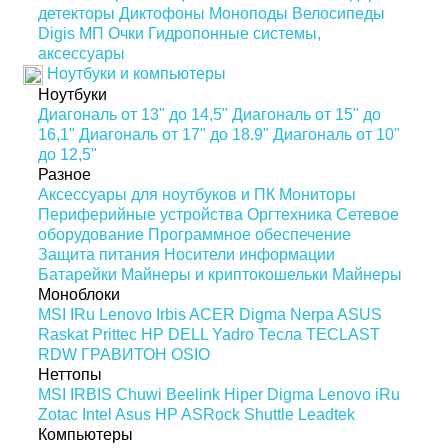
детекторы
Диктофоны
Моноподы
Велосипеды
Digis МП
Очки
Гидропонные системы,
аксессуары
Ноутбуки и компьютеры
Ноутбуки
Диагональ от 13" до 14,5"
Диагональ от 15" до
16,1"
Диагональ от 17" до 18.9"
Диагональ от 10"
до 12,5"
Разное
Аксессуары для ноутбуков и ПК
Мониторы
Периферийные устройства
Оргтехника
Сетевое
оборудование
Программное обеспечение
Защита питания
Носители информации
Батарейки
Майнеры и криптокошельки
Майнеры
Моноблоки
MSI
IRu
Lenovo
Irbis
ACER
Digma
Nerpa
ASUS
Raskat
Prittec
HP
DELL
Yadro
Тесла
TECLAST
RDW
ГРАВИТОН
OSIO
Неттопы
MSI
IRBIS
Chuwi
Beelink
Hiper
Digma
Lenovo
iRu
Zotac
Intel
Asus
HP
ASRock
Shuttle
Leadtek
Компьютеры