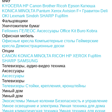
МФУ
KYOCERA
HP
Canon
Brother
Ricoh
Epson
Катюша
KONICA MINOLTA
Pantum
Xerox
Avision
F+
Гравитон
Deli
OKI
Lexmark
Sindoh
SHARP
Fujifilm
Фальцовщики
Уничтожители бумаг
Fellowes
ГЕЛЕОС
Аксессуары
Office Kit
Buro
Kobra
Офисная мебель
Офисные кресла
Компьютерные столы
Геймерские
кресла
Демонстрационные доски
Опции
CANON
KONICA MINOLTA
RICOH
HP
XEROX
Fujifilm
SHARP
SAMSUNG
Телевизоры, аудио-видео техника
Аксессуары
Аксессуары
Телевизоры
Телевизоры
Стойки, крепления, кронштейны
Умный дом
Умный дом
Экосистемы
Умные колонки
Безопасность и управление
Умное освещение и электрика
Умная техника для дома
Умная климатическая техника
Умная техника для кухни