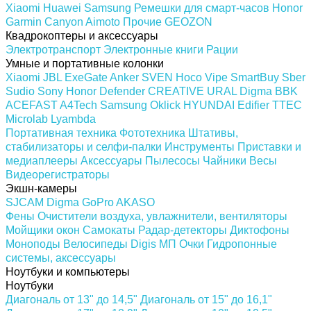
Xiaomi
Huawei
Samsung
Ремешки для смарт-часов
Honor
Garmin
Canyon
Aimoto
Прочие
GEOZON
Квадрокоптеры и аксессуары
Электротранспорт
Электронные книги
Рации
Умные и портативные колонки
Xiaomi
JBL
ExeGate
Anker
SVEN
Hoco
Vipe
SmartBuy
Sber
Sudio
Sony
Honor
Defender
CREATIVE
URAL
Digma
BBK
ACEFAST
A4Tech
Samsung
Oklick
HYUNDAI
Edifier
TTEC
Microlab
Lyambda
Портативная техника
Фототехника
Штативы,
стабилизаторы и селфи-палки
Инструменты
Приставки и
медиаплееры
Аксессуары
Пылесосы
Чайники
Весы
Видеорегистраторы
Экшн-камеры
SJCAM
Digma
GoPro
AKASO
Фены
Очистители воздуха, увлажнители, вентиляторы
Мойщики окон
Самокаты
Радар-детекторы
Диктофоны
Моноподы
Велосипеды
Digis МП
Очки
Гидропонные
системы, аксессуары
Ноутбуки и компьютеры
Ноутбуки
Диагональ от 13" до 14,5"
Диагональ от 15" до 16,1"