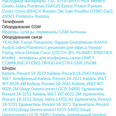
Расходные материалы
TSC
АТОЛ
BROTHER
Mertech
Godex
Zebra
Pointman
FARGO
Epson
Proton
Pantum
Evolis
Urovo
BRADY
Bixolon
Oki
Sato
Posiflex
DYMO
G&G
iDPRT
Printronix
Toshiba
Телефония
Оборудование GSM
Модемы, шлюзы, терминалы GSM
Антенны
Оборудование связи
YEALINK
Fanvil
Panasonic
Gigaset
Grandstream
AVAYA
AudioCodes
Plantronics решения для офиса
Yeastar
Flying Voice
Dinstar
Cisco
QTECH
JPL
HUAWEI
IPMATIKA
Konftel - телефоны для конференц-связи
UNIFY
COMMUNICATIONS
ORIGO
AASTRA
SNR
SNOM
Шнуры
Кабель Rexant 18-2023
Кабель Rexant 18-2043
Кабель
W&T телефонный
Кабель Rexant 18-2021
Кабель W&T
WT-6026-4M
Кабель Rexant 18-2041
Кабель W&T WT-
6026-2M
Шнур Greenconnect GCR-54850
Удлинитель
Rexant 18-3251
Кабель W&T WT-6022-2M
Удлинитель
Rexant 18-3151
Шнур Jabra 14201-41
Удлинитель Rexant
18-3201
Удлинитель Rexant 18-3071
Удлинитель Rexant
18-3101
Шнур Greenconnect GCR-54852
Шнур
Greenconnect GCR-54851
Кабель телефонный Vention