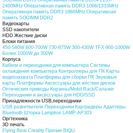
2400MHz
Оперативная память DDR3 1066/1333MHz
Оперативная память DDR3 1866MHz
Оперативная
память SODIMM DDR2
Видеокарты
SSD накопители
HDD Жесткие диски
Блоки питания
450-580W
600-700W
730-875W
300-430W
TFX
900-1000W
Более 1000W
до 300W
Корпуса
Кабели и переходники для компьютера
Системы
охлаждения компьютера
Контроллеры для ПК
Карты
видеозахвата
Платформы для сборки ПК
Звуковые
карты
Платформы
Аксессуары для жестких дисков
Оптические приводы
Корзины/Mobil Rack/Салазки
Переходники и аксессуары для HDD/SSD
Принадлежности USB,переходники
USB разветвители
Переходники
Картридеры
Адаптеры
Bluetooth
Шторка Lamptron LAMP-AP303
Оргтехника
3D печать
Flying Bear
Creality
Прочие
BIQU