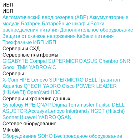
ИБП
ИБП
Автоматический ввод резерва (АВР)
Аккумуляторные
модули
Батареи
Батарейные шкафы
Блоки
распределения питания
Дополнительное оборудование
Защита от скачков напряжения
Кабели питания
Трёхфазные ИБП
ИБП
Серверы и СХД
Серверные платформы
GIGABYTE
Compal
SUPERMICRO
ASUS
Chenbro
SNR
Gooxi
ТМИ
YADRO
AIC
Серверы
X-Com
HPE
Lenovo
SUPERMICRO
DELL
Гравитон
Aquarius
QTECH
YADRO
Cisco
POWER LEADER
(HUAWEI)
OpenYard
H3C
Серверы и хранения данных
Synology
HPE
QNAP
Digma
Terramaster
Fujitsu
DELL
ASUSTOR
Accusys
Lenovo
Infortrend / HGST (Hitachi)
Sonnet
Huawei
YADRO
QSAN
Сетевое оборудование
Mikrotik
Оборудование SOHO
Беспроводное оборудование