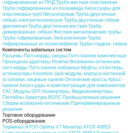
гофрированная из ПНД
Труба жесткая пластиковая
Труба гофрированная из полиамида
Аксессуары для
пластиковых труб
Металлорукав
Труба двустенная
гибкая электротехническая
Труба двустенная гибкая
дренажная
Труба двустенная жесткая
Труба
армированная, гибкая
Жёсткие металлические трубы
Труба гофрированная, безгалогенная
Труба
гофрированная из полиолефинов
Труба гладкая, гибкая
Компоненты кабельных систем
Разъемы
Патч-корды, шнуры
Патч-панели комплектные
Проходные адаптеры
Розетки
Волоконно-оптические
патч-корды
Патч-панели наборные
Муфты, сплиттеры,
аттенюаторы
Keystone Jack модули, корпуса настенной
установки, лицевые панели
Оптические кроссы
Кросс-
панели
Аксессуары и комплектующие для компонентов
СКС
Модуль SFP, Конвертеры, Медиаконверторы
Пигтейлы
Арматура ВОЛС
Промышленные решения
Сборки волоконно-оптические
Претерменированные
решения
Торговое оборудование
POS-оборудование
Терминал АТОЛ Optima V7
Монитор АТОЛ 40853
Считыватель магнитных карт АТОЛ 36554
Терминал