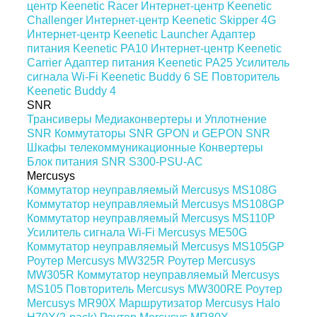
центр Keenetic Racer
Интернет-центр Keenetic
Challenger
Интернет-центр Keenetic Skipper 4G
Интернет-центр Keenetic Launcher
Адаптер
питания Keenetic PA10
Интернет-центр Keenetic
Carrier
Адаптер питания Keenetic PA25
Усилитель
сигнала Wi-Fi Keenetic Buddy 6 SE
Повторитель
Keenetic Buddy 4
SNR
Трансиверы
Медиаконвертеры и Уплотнение
SNR
Коммутаторы SNR
GPON и GEPON SNR
Шкафы телекоммуникационные
Конвертеры
Блок питания SNR S300-PSU-AC
Mercusys
Коммутатор неуправляемый Mercusys MS108G
Коммутатор неуправляемый Mercusys MS108GP
Коммутатор неуправляемый Mercusys MS110P
Усилитель сигнала Wi-Fi Mercusys ME50G
Коммутатор неуправляемый Mercusys MS105GP
Роутер Mercusys MW325R
Роутер Mercusys
MW305R
Коммутатор неуправляемый Mercusys
MS105
Повторитель Mercusys MW300RE
Роутер
Mercusys MR90X
Маршрутизатор Mercusys Halo