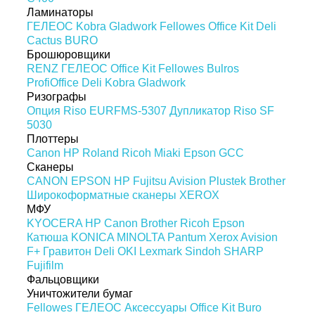
Ламинаторы
ГЕЛЕОС
Kobra
Gladwork
Fellowes
Office Kit
Deli
Cactus
BURO
Брошюровщики
RENZ
ГЕЛЕОС
Office Kit
Fellowes
Bulros
ProfiOffice
Deli
Kobra
Gladwork
Ризографы
Опция Riso EURFMS-5307
Дупликатор Riso SF
5030
Плоттеры
Canon
HP
Roland
Ricoh
Miaki
Epson
GCC
Сканеры
CANON
EPSON
HP
Fujitsu
Avision
Plustek
Brother
Широкоформатные сканеры
XEROX
МФУ
KYOCERA
HP
Canon
Brother
Ricoh
Epson
Катюша
KONICA MINOLTA
Pantum
Xerox
Avision
F+
Гравитон
Deli
OKI
Lexmark
Sindoh
SHARP
Fujifilm
Фальцовщики
Уничтожители бумаг
Fellowes
ГЕЛЕОС
Аксессуары
Office Kit
Buro