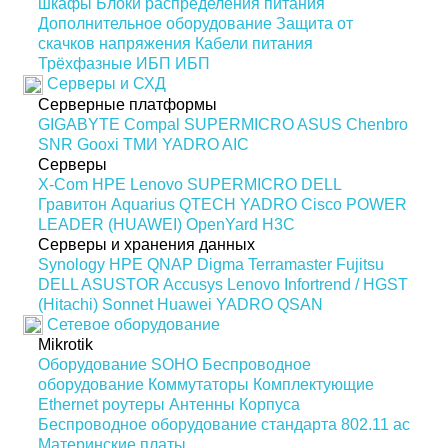
шкафы
Блоки распределения питания
Дополнительное оборудование
Защита от
скачков напряжения
Кабели питания
Трёхфазные ИБП
ИБП
Серверы и СХД
Серверные платформы
GIGABYTE
Compal
SUPERMICRO
ASUS
Chenbro
SNR
Gooxi
ТМИ
YADRO
AIC
Серверы
X-Com
HPE
Lenovo
SUPERMICRO
DELL
Гравитон
Aquarius
QTECH
YADRO
Cisco
POWER
LEADER (HUAWEI)
OpenYard
H3C
Серверы и хранения данных
Synology
HPE
QNAP
Digma
Terramaster
Fujitsu
DELL
ASUSTOR
Accusys
Lenovo
Infortrend / HGST
(Hitachi)
Sonnet
Huawei
YADRO
QSAN
Сетевое оборудование
Mikrotik
Оборудование SOHO
Беспроводное
оборудование
Коммутаторы
Комплектующие
Ethernet роутеры
Антенны
Корпуса
Беспроводное оборудование стандарта 802.11 ас
Материнские платы