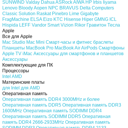
SUNWIND
Valday
Dahua
ASRock
AIWA
HP
Irbis
Iiyama
Lenovo
Bloody
Aopen
NPC
BRAVUS
Delta Computers
Classic Solution
Raskat
Pinebro
Lime
Gigabyte
FragMachine
ELSA
Eizo
KTC
Hisense
Hiper
GMNG
ICL
Hispida
LEFF
Vandor
Smart Vizion
Rikor
Гравитон
Тесла
Apple
Все для Apple
Mac Studio
Mac Mini
Смарт-часы и фитнес браслеты
Планшеты
MacBook Pro
MacBook Air
AirPods
Смартфоны
Apple TV
iMac
Аксессуары для смартфонов и планшетов
Аксессуары
Комплектующие для ПК
Процессоры
Intel
AMD
Материнские платы
для Intel
для AMD
Оперативная память
Оперативная память DDR4 3000MHz и более
Оперативная память DDR5
Оперативная память DDR3
1600MHz
Оперативная память SODIMM DDR4
Оперативная память SODIMM DDR5
Оперативная
память DDR4 2666-2933MHz
Оперативная память
SODIMM DDR3
Оперативная память DDR4 2133-