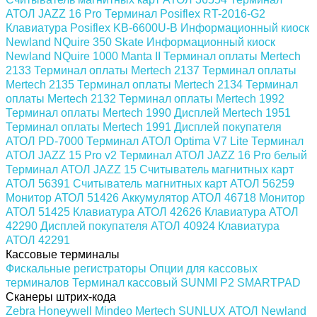
АТОЛ JAZZ 16 Pro
Терминал Posiflex RT-2016-G2
Клавиатура Posiflex KB-6600U-B
Информационный киоск
Newland NQuire 350 Skate
Информационный киоск
Newland NQuire 1000 Manta II
Терминал оплаты Mertech
2133
Терминал оплаты Mertech 2137
Терминал оплаты
Mertech 2135
Терминал оплаты Mertech 2134
Терминал
оплаты Mertech 2132
Терминал оплаты Mertech 1992
Терминал оплаты Mertech 1990
Дисплей Mertech 1951
Терминал оплаты Mertech 1991
Дисплей покупателя
АТОЛ PD-7000
Терминал АТОЛ Optima V7 Lite
Терминал
АТОЛ JAZZ 15 Pro v2
Терминал АТОЛ JAZZ 16 Pro белый
Терминал АТОЛ JAZZ 15
Считыватель магнитных карт
АТОЛ 56391
Считыватель магнитных карт АТОЛ 56259
Монитор АТОЛ 51426
Аккумулятор АТОЛ 46718
Монитор
АТОЛ 51425
Клавиатура АТОЛ 42626
Клавиатура АТОЛ
42290
Дисплей покупателя АТОЛ 40924
Клавиатура
АТОЛ 42291
Кассовые терминалы
Фискальные регистраторы
Опции для кассовых
терминалов
Терминал кассовый SUNMI P2 SMARTPAD
Сканеры штрих-кода
Zebra
Honeywell
Mindeo
Mertech
SUNLUX
АТОЛ
Newland