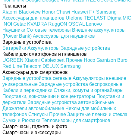
Планшеты
Xiaomi
Blackview
Honor
Chuwi
Huawei
F+
Samsung
Аксессуары для планшетов
Ulefone
TECLAST
Digma
MIG
INOI
Getac
KVADRA
RuggON
OSCAL
Lenovo
Наушники
Сотовые телефоны
Внешние аккумуляторы
(Power Bank)
Аксессуары для наушников
Зарядные устройства
Батарейки
Аккумуляторы
Зарядные устройства
Кабели для смартфонов и планшетов
UGREEN
Xiaomi
Cablexpert
Прочие
Hoco
Garnizon
Buro
Red Line
Telecom
DELUX
Samsung
Аксессуары для смартфонов
Зарядные устройства сетевые
Аккумуляторы внешние
универсальные
Зарядные устройства беспроводные
Кабели и переходники
Стяжки, хомуты и органайзеры
Подставки, док-станции и концентраторы
Подставки и
держатели
Зарядные устройства автомобильные
Держатели автомобильные
Чехлы для мобильных
телефонов
Стилусы
Прочее
Защитные пленки и стекла
Сумки и Рюкзаки
Тепловизоры для смартфонов
Смарт-часы, гаджеты и фото
Смарт-часы и аксессуары