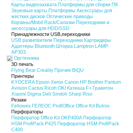
Карты видеозахвата
Платформы для сборки ПК
Звуковые карты
Платформы
Аксессуары для
жестких дисков
Оптические приводы
Корзины/Mobil Rack/Салазки
Переходники и
аксессуары для HDD/SSD
Принадлежности USB,переходники
USB разветвители
Переходники
Картридеры
Адаптеры Bluetooth
Шторка Lamptron LAMP-
AP303
Оргтехника
3D печать
Flying Bear
Creality
Прочие
BIQU
Принтеры
KYOCERA
Epson
Xerox
Canon
HP
Brother
Pantum
Avision
Cactus
Ricoh
OKI
Катюша
F+
Гравитон
Xiaomi
Digma
Deli
Sindoh
Sharp
Riso
Резаки
Fellowes
ГЕЛЕОС
ProfiOffice
Office Kit
Bulros
Перфораторы
Перфоратор Office Kit OKP400A
Перфоратор
HSM ProfiPack P425
Перфоратор HSM ProfiPack
C400