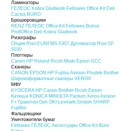
Ламинаторы
ГЕЛЕОС
Kobra
Gladwork
Fellowes
Office Kit
Deli
Cactus
BURO
Брошюровщики
RENZ
ГЕЛЕОС
Office Kit
Fellowes
Bulros
ProfiOffice
Deli
Kobra
Gladwork
Ризографы
Опция Riso EURFMS-5307
Дупликатор Riso SF
5030
Плоттеры
Canon
HP
Roland
Ricoh
Miaki
Epson
GCC
Сканеры
CANON
EPSON
HP
Fujitsu
Avision
Plustek
Brother
Широкоформатные сканеры
XEROX
МФУ
KYOCERA
HP
Canon
Brother
Ricoh
Epson
Катюша
KONICA MINOLTA
Pantum
Xerox
Avision
F+
Гравитон
Deli
OKI
Lexmark
Sindoh
SHARP
Fujifilm
Фальцовщики
Уничтожители бумаг
Fellowes
ГЕЛЕОС
Аксессуары
Office Kit
Buro