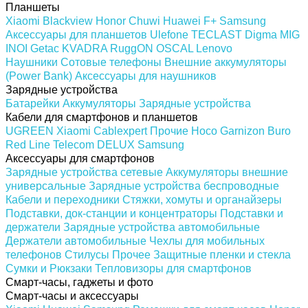
Планшеты
Xiaomi
Blackview
Honor
Chuwi
Huawei
F+
Samsung
Аксессуары для планшетов
Ulefone
TECLAST
Digma
MIG
INOI
Getac
KVADRA
RuggON
OSCAL
Lenovo
Наушники
Сотовые телефоны
Внешние аккумуляторы
(Power Bank)
Аксессуары для наушников
Зарядные устройства
Батарейки
Аккумуляторы
Зарядные устройства
Кабели для смартфонов и планшетов
UGREEN
Xiaomi
Cablexpert
Прочие
Hoco
Garnizon
Buro
Red Line
Telecom
DELUX
Samsung
Аксессуары для смартфонов
Зарядные устройства сетевые
Аккумуляторы внешние
универсальные
Зарядные устройства беспроводные
Кабели и переходники
Стяжки, хомуты и органайзеры
Подставки, док-станции и концентраторы
Подставки и
держатели
Зарядные устройства автомобильные
Держатели автомобильные
Чехлы для мобильных
телефонов
Стилусы
Прочее
Защитные пленки и стекла
Сумки и Рюкзаки
Тепловизоры для смартфонов
Смарт-часы, гаджеты и фото
Смарт-часы и аксессуары