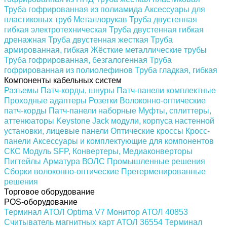
Труба гофрированная из полиамида
Аксессуары для
пластиковых труб
Металлорукав
Труба двустенная
гибкая электротехническая
Труба двустенная гибкая
дренажная
Труба двустенная жесткая
Труба
армированная, гибкая
Жёсткие металлические трубы
Труба гофрированная, безгалогенная
Труба
гофрированная из полиолефинов
Труба гладкая, гибкая
Компоненты кабельных систем
Разъемы
Патч-корды, шнуры
Патч-панели комплектные
Проходные адаптеры
Розетки
Волоконно-оптические
патч-корды
Патч-панели наборные
Муфты, сплиттеры,
аттенюаторы
Keystone Jack модули, корпуса настенной
установки, лицевые панели
Оптические кроссы
Кросс-
панели
Аксессуары и комплектующие для компонентов
СКС
Модуль SFP, Конвертеры, Медиаконверторы
Пигтейлы
Арматура ВОЛС
Промышленные решения
Сборки волоконно-оптические
Претерменированные
решения
Торговое оборудование
POS-оборудование
Терминал АТОЛ Optima V7
Монитор АТОЛ 40853
Считыватель магнитных карт АТОЛ 36554
Терминал