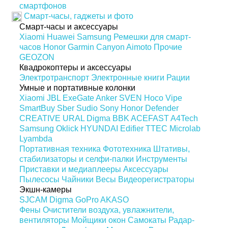
смартфонов
Смарт-часы, гаджеты и фото
Смарт-часы и аксессуары
Xiaomi
Huawei
Samsung
Ремешки для смарт-
часов
Honor
Garmin
Canyon
Aimoto
Прочие
GEOZON
Квадрокоптеры и аксессуары
Электротранспорт
Электронные книги
Рации
Умные и портативные колонки
Xiaomi
JBL
ExeGate
Anker
SVEN
Hoco
Vipe
SmartBuy
Sber
Sudio
Sony
Honor
Defender
CREATIVE
URAL
Digma
BBK
ACEFAST
A4Tech
Samsung
Oklick
HYUNDAI
Edifier
TTEC
Microlab
Lyambda
Портативная техника
Фототехника
Штативы,
стабилизаторы и селфи-палки
Инструменты
Приставки и медиаплееры
Аксессуары
Пылесосы
Чайники
Весы
Видеорегистраторы
Экшн-камеры
SJCAM
Digma
GoPro
AKASO
Фены
Очистители воздуха, увлажнители,
вентиляторы
Мойщики окон
Самокаты
Радар-