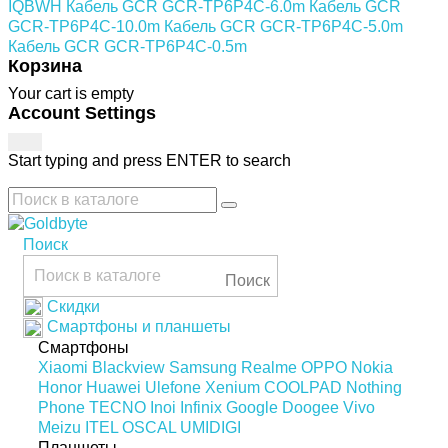
IQBWH
Кабель GCR GCR-TP6P4C-6.0m
Кабель GCR
GCR-TP6P4C-10.0m
Кабель GCR GCR-TP6P4C-5.0m
Кабель GCR GCR-TP6P4C-0.5m
Корзина
Your cart is empty
Account Settings
Start typing and press ENTER to search
Поиск
Поиск
Скидки
Смартфоны и планшеты
Смартфоны
Xiaomi
Blackview
Samsung
Realme
OPPO
Nokia
Honor
Huawei
Ulefone
Xenium
COOLPAD
Nothing
Phone
TECNO
Inoi
Infinix
Google
Doogee
Vivo
Meizu
ITEL
OSCAL
UMIDIGI
Планшеты