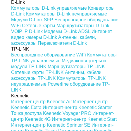
D-Link
Коммутаторы D-Link управляемые
Конверторы
D-Link
Коммутаторы D-Link неуправляемые
Модули D-Link SFP
Беспроводное оборудование
WiFi
Сетевые карты
Маршрутизаторы D-Link
VOIP IP D-Link
Модемы D-Link ADSL
Интернет,
видео камеры D-Link
Антенны, кабели,
аксессуары
Переключатели D-Link
TP-LINK
Беспроводное оборудование WiFi
Коммутаторы
TP-LINK управляемые
Медиаконвертеры и
модули TP-LINK
Маршрутизаторы TP-LINK
Сетевые карты TP-LINK
Антенны, кабели,
аксессуары TP-LINK
Коммутаторы TP-LINK
неуправляемые
Powerline оборудование TP-
LINK
Keenetic
Интернет-центр Keenetic Air
Интернет-центр
Keenetic Extra
Интернет-центр Keenetic Starter
Точка доступа Keenetic Voyager PRO
Интернет-
центр Keenetic 4G
Интернет-центр Keenetic Start
Интернет-центр Keenetic Sprinter SE
Интернет-
центр Keenetic Racer
Интернет-центр Keenetic