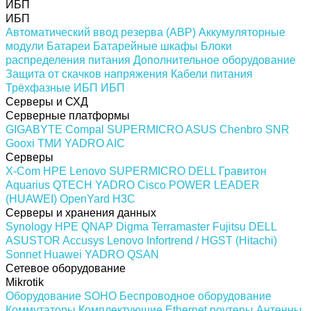
ИБП
ИБП
Автоматический ввод резерва (АВР)
Аккумуляторные
модули
Батареи
Батарейные шкафы
Блоки
распределения питания
Дополнительное оборудование
Защита от скачков напряжения
Кабели питания
Трёхфазные ИБП
ИБП
Серверы и СХД
Серверные платформы
GIGABYTE
Compal
SUPERMICRO
ASUS
Chenbro
SNR
Gooxi
ТМИ
YADRO
AIC
Серверы
X-Com
HPE
Lenovo
SUPERMICRO
DELL
Гравитон
Aquarius
QTECH
YADRO
Cisco
POWER LEADER
(HUAWEI)
OpenYard
H3C
Серверы и хранения данных
Synology
HPE
QNAP
Digma
Terramaster
Fujitsu
DELL
ASUSTOR
Accusys
Lenovo
Infortrend / HGST (Hitachi)
Sonnet
Huawei
YADRO
QSAN
Сетевое оборудование
Mikrotik
Оборудование SOHO
Беспроводное оборудование
Коммутаторы
Комплектующие
Ethernet роутеры
Антенны