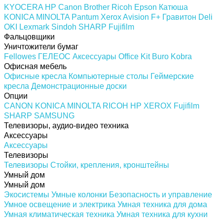
KYOCERA
HP
Canon
Brother
Ricoh
Epson
Катюша
KONICA MINOLTA
Pantum
Xerox
Avision
F+
Гравитон
Deli
OKI
Lexmark
Sindoh
SHARP
Fujifilm
Фальцовщики
Уничтожители бумаг
Fellowes
ГЕЛЕОС
Аксессуары
Office Kit
Buro
Kobra
Офисная мебель
Офисные кресла
Компьютерные столы
Геймерские
кресла
Демонстрационные доски
Опции
CANON
KONICA MINOLTA
RICOH
HP
XEROX
Fujifilm
SHARP
SAMSUNG
Телевизоры, аудио-видео техника
Аксессуары
Аксессуары
Телевизоры
Телевизоры
Стойки, крепления, кронштейны
Умный дом
Умный дом
Экосистемы
Умные колонки
Безопасность и управление
Умное освещение и электрика
Умная техника для дома
Умная климатическая техника
Умная техника для кухни