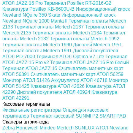
АТОЛ JAZZ 16 Pro
Терминал Posiflex RT-2016-G2
Клавиатура Posiflex KB-6600U-B
Информационный киоск
Newland NQuire 350 Skate
Информационный киоск
Newland NQuire 1000 Manta II
Терминал оплаты Mertech
2133
Терминал оплаты Mertech 2137
Терминал оплаты
Mertech 2135
Терминал оплаты Mertech 2134
Терминал
оплаты Mertech 2132
Терминал оплаты Mertech 1992
Терминал оплаты Mertech 1990
Дисплей Mertech 1951
Терминал оплаты Mertech 1991
Дисплей покупателя
АТОЛ PD-7000
Терминал АТОЛ Optima V7 Lite
Терминал
АТОЛ JAZZ 15 Pro v2
Терминал АТОЛ JAZZ 16 Pro белый
Терминал АТОЛ JAZZ 15
Считыватель магнитных карт
АТОЛ 56391
Считыватель магнитных карт АТОЛ 56259
Монитор АТОЛ 51426
Аккумулятор АТОЛ 46718
Монитор
АТОЛ 51425
Клавиатура АТОЛ 42626
Клавиатура АТОЛ
42290
Дисплей покупателя АТОЛ 40924
Клавиатура
АТОЛ 42291
Кассовые терминалы
Фискальные регистраторы
Опции для кассовых
терминалов
Терминал кассовый SUNMI P2 SMARTPAD
Сканеры штрих-кода
Zebra
Honeywell
Mindeo
Mertech
SUNLUX
АТОЛ
Newland