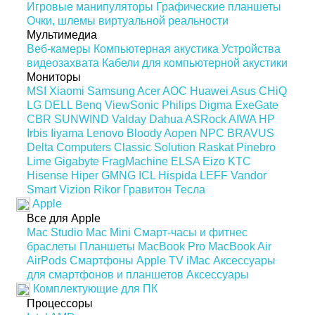
Игровые манипуляторы
Графические планшеты
Очки, шлемы виртуальной реальности
Мультимедиа
Веб-камеры
Компьютерная акустика
Устройства
видеозахвата
Кабели для компьютерной акустики
Мониторы
MSI
Xiaomi
Samsung
Acer
AOC
Huawei
Asus
CHiQ
LG
DELL
Benq
ViewSonic
Philips
Digma
ExeGate
CBR
SUNWIND
Valday
Dahua
ASRock
AIWA
HP
Irbis
Iiyama
Lenovo
Bloody
Aopen
NPC
BRAVUS
Delta Computers
Classic Solution
Raskat
Pinebro
Lime
Gigabyte
FragMachine
ELSA
Eizo
KTC
Hisense
Hiper
GMNG
ICL
Hispida
LEFF
Vandor
Smart Vizion
Rikor
Гравитон
Тесла
Apple
Все для Apple
Mac Studio
Mac Mini
Смарт-часы и фитнес
браслеты
Планшеты
MacBook Pro
MacBook Air
AirPods
Смартфоны
Apple TV
iMac
Аксессуары
для смартфонов и планшетов
Аксессуары
Комплектующие для ПК
Процессоры