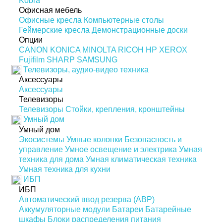
Kobra
Офисная мебель
Офисные кресла
Компьютерные столы
Геймерские кресла
Демонстрационные доски
Опции
CANON
KONICA MINOLTA
RICOH
HP
XEROX
Fujifilm
SHARP
SAMSUNG
Телевизоры, аудио-видео техника
Аксессуары
Аксессуары
Телевизоры
Телевизоры
Стойки, крепления, кронштейны
Умный дом
Умный дом
Экосистемы
Умные колонки
Безопасность и
управление
Умное освещение и электрика
Умная
техника для дома
Умная климатическая техника
Умная техника для кухни
ИБП
ИБП
Автоматический ввод резерва (АВР)
Аккумуляторные модули
Батареи
Батарейные
шкафы
Блоки распределения питания