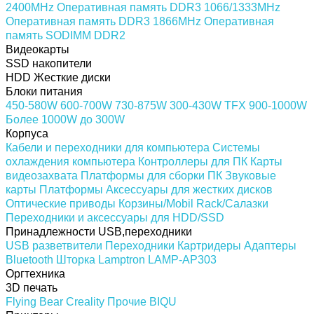
2400MHz
Оперативная память DDR3 1066/1333MHz
Оперативная память DDR3 1866MHz
Оперативная
память SODIMM DDR2
Видеокарты
SSD накопители
HDD Жесткие диски
Блоки питания
450-580W
600-700W
730-875W
300-430W
TFX
900-1000W
Более 1000W
до 300W
Корпуса
Кабели и переходники для компьютера
Системы
охлаждения компьютера
Контроллеры для ПК
Карты
видеозахвата
Платформы для сборки ПК
Звуковые
карты
Платформы
Аксессуары для жестких дисков
Оптические приводы
Корзины/Mobil Rack/Салазки
Переходники и аксессуары для HDD/SSD
Принадлежности USB,переходники
USB разветвители
Переходники
Картридеры
Адаптеры
Bluetooth
Шторка Lamptron LAMP-AP303
Оргтехника
3D печать
Flying Bear
Creality
Прочие
BIQU