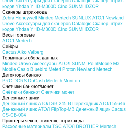
Urovo
Аксессуары для сканеров
Datalogic
Сканер штрих-
кодов Yhdaa YHD-M300D
Cino
SUNMI
IDZOR
Сканеры штрих-кода
Zebra
Honeywell
Mindeo
Mertech
SUNLUX
АТОЛ
Newland
Urovo
Аксессуары для сканеров
Datalogic
Сканер штрих-
кодов Yhdaa YHD-M300D
Cino
SUNMI
IDZOR
Весы торговые
АТОЛ
Mertech
Сейфы
Cactus
Aiko
Valberg
Терминалы сбора данных
Mindeo
Urovo
Аксессуары
АТОЛ
SUNMI
PointMobile
M3
Mobile
Casio
Bluebird
Meferi
Proton
Newland
Mertech
Детекторы банкнот
PRO
DORS
DoCash
Mertech
Moniron
Счетчики банкнот/монет
Счётчики банкнот
Счетчики монет
Денежные ящики
Денежный ящик АТОЛ SB-245-B
Переходник АТОЛ 55646
Денежный ящик АТОЛ FlipTop-MB
Денежный ящик Cactus
CS-CB-004
Принтеры чеков, этикеток, штрих-кода
Расходные материалы
TSC
АТОЛ
BROTHER
Mertech