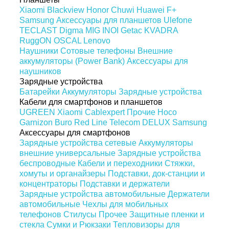
Xiaomi
Blackview
Honor
Chuwi
Huawei
F+
Samsung
Аксессуары для планшетов
Ulefone
TECLAST
Digma
MIG
INOI
Getac
KVADRA
RuggON
OSCAL
Lenovo
Наушники
Сотовые телефоны
Внешние
аккумуляторы (Power Bank)
Аксессуары для
наушников
Зарядные устройства
Батарейки
Аккумуляторы
Зарядные устройства
Кабели для смартфонов и планшетов
UGREEN
Xiaomi
Cablexpert
Прочие
Hoco
Garnizon
Buro
Red Line
Telecom
DELUX
Samsung
Аксессуары для смартфонов
Зарядные устройства сетевые
Аккумуляторы
внешние универсальные
Зарядные устройства
беспроводные
Кабели и переходники
Стяжки,
хомуты и органайзеры
Подставки, док-станции и
концентраторы
Подставки и держатели
Зарядные устройства автомобильные
Держатели
автомобильные
Чехлы для мобильных
телефонов
Стилусы
Прочее
Защитные пленки и
стекла
Сумки и Рюкзаки
Тепловизоры для