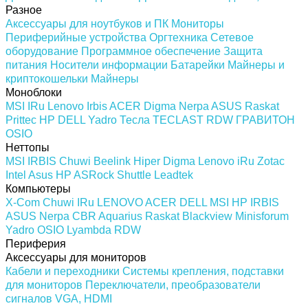
Разное
Аксессуары для ноутбуков и ПК
Мониторы
Периферийные устройства
Оргтехника
Сетевое
оборудование
Программное обеспечение
Защита
питания
Носители информации
Батарейки
Майнеры и
криптокошельки
Майнеры
Моноблоки
MSI
IRu
Lenovo
Irbis
ACER
Digma
Nerpa
ASUS
Raskat
Prittec
HP
DELL
Yadro
Тесла
TECLAST
RDW
ГРАВИТОН
OSIO
Неттопы
MSI
IRBIS
Chuwi
Beelink
Hiper
Digma
Lenovo
iRu
Zotac
Intel
Asus
HP
ASRock
Shuttle
Leadtek
Компьютеры
X-Com
Chuwi
IRu
LENOVO
ACER
DELL
MSI
HP
IRBIS
ASUS
Nerpa
CBR
Aquarius
Raskat
Blackview
Minisforum
Yadro
OSIO
Lyambda
RDW
Периферия
Аксессуары для мониторов
Кабели и переходники
Системы крепления, подставки
для мониторов
Переключатели, преобразователи
сигналов VGA, HDMI