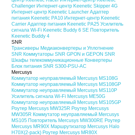
Challenger
Интернет-центр Keenetic Skipper 4G
Интернет-центр Keenetic Launcher
Адаптер
питания Keenetic PA10
Интернет-центр Keenetic
Carrier
Адаптер питания Keenetic PA25
Усилитель
сигнала Wi-Fi Keenetic Buddy 6 SE
Повторитель
Keenetic Buddy 4
SNR
Трансиверы
Медиаконвертеры и Уплотнение
SNR
Коммутаторы SNR
GPON и GEPON SNR
Шкафы телекоммуникационные
Конвертеры
Блок питания SNR S300-PSU-AC
Mercusys
Коммутатор неуправляемый Mercusys MS108G
Коммутатор неуправляемый Mercusys MS108GP
Коммутатор неуправляемый Mercusys MS110P
Усилитель сигнала Wi-Fi Mercusys ME50G
Коммутатор неуправляемый Mercusys MS105GP
Роутер Mercusys MW325R
Роутер Mercusys
MW305R
Коммутатор неуправляемый Mercusys
MS105
Повторитель Mercusys MW300RE
Роутер
Mercusys MR90X
Маршрутизатор Mercusys Halo
H70X(2-pack)
Роутер Mercusys MR80X