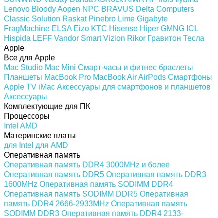
Lenovo
Bloody
Aopen
NPC
BRAVUS
Delta Computers
Classic Solution
Raskat
Pinebro
Lime
Gigabyte
FragMachine
ELSA
Eizo
KTC
Hisense
Hiper
GMNG
ICL
Hispida
LEFF
Vandor
Smart Vizion
Rikor
Гравитон
Тесла
Apple
Все для Apple
Mac Studio
Mac Mini
Смарт-часы и фитнес браслеты
Планшеты
MacBook Pro
MacBook Air
AirPods
Смартфоны
Apple TV
iMac
Аксессуары для смартфонов и планшетов
Аксессуары
Комплектующие для ПК
Процессоры
Intel
AMD
Материнские платы
для Intel
для AMD
Оперативная память
Оперативная память DDR4 3000MHz и более
Оперативная память DDR5
Оперативная память DDR3
1600MHz
Оперативная память SODIMM DDR4
Оперативная память SODIMM DDR5
Оперативная
память DDR4 2666-2933MHz
Оперативная память
SODIMM DDR3
Оперативная память DDR4 2133-