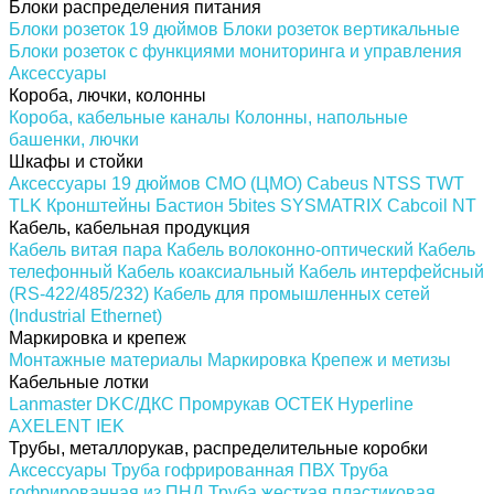
Блоки распределения питания
Блоки розеток 19 дюймов
Блоки розеток вертикальные
Блоки розеток с функциями мониторинга и управления
Аксессуары
Короба, лючки, колонны
Короба, кабельные каналы
Колонны, напольные
башенки, лючки
Шкафы и стойки
Аксессуары 19 дюймов
CMO (ЦМО)
Cabeus
NTSS
TWT
TLK
Кронштейны
Бастион
5bites
SYSMATRIX
Cabcoil
NT
Кабель, кабельная продукция
Кабель витая пара
Кабель волоконно-оптический
Кабель
телефонный
Кабель коаксиальный
Кабель интерфейсный
(RS-422/485/232)
Кабель для промышленных сетей
(Industrial Ethernet)
Маркировка и крепеж
Монтажные материалы
Маркировка
Крепеж и метизы
Кабельные лотки
Lanmaster
DKC/ДКС
Промрукав
ОСТЕК
Hyperline
AXELENT
IEK
Трубы, металлорукав, распределительные коробки
Аксессуары
Труба гофрированная ПВХ
Труба
гофрированная из ПНД
Труба жесткая пластиковая