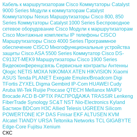
Кабель к маршрутизаторам Cisco
Коммутаторы Catalyst
9000 Series
Модули к коммутаторам Catalyst
Коммутаторы Nexus
Маршрутизаторы Cisco 800, 850
Series
Коммутаторы Catalyst 1000 Series
Беспроводное
сетевое оборудование Cisco
Модули к маршрутизаторам
Cisco
Монтажные комплекты
IP телефоны СISCO
Маршрутизаторы Cisco 4000 Series
Программное
обеспечение СISCO
Многофункциональные устройства
защиты Cisco ASA 5500 Series
Коммутатор Cisco DS-
C9132T-MEK9
Маршрутизаторы Cisco 1900 Series
Видеоконференцсвязь
Сервисные контракты
Антенны
Qlogic
NETIS
MOXA
NIKOMAX
ATEN
HIKVISION
Xiaomi
ASUS
Tenda
PLANET
Exegate
Emulex/Broadcom
Digi
TFortis
ZYXEL
Digma
Gembird
IP-Com
HUAWEI
Cudy
Aruba
Wi-Tek
Ruijie
Procase
QTECH
Mellanox
MAIPU
Brocade
ACD
B-OPTIX
РАСПРОДАЖА
TRASSIR
Lenkeng
FiberTrade
Synology
SC&T
NST
Nio-Electronics
Kyland
Бастион
BDCom
H3C
Allied Telesis
UGREEN
Silicom
POWERTONE
ICP DAS
Finisar
EKF
ALTUSEN KVM
Alcatel
TIANDY
URSA
Teltonika Networks
TCL
GIGABYTE
Edge-Core
Fujitsu
Xenium
СКС