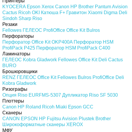
Принтеры
KYOCERA
Epson
Xerox
Canon
HP
Brother
Pantum
Avision
Cactus
Ricoh
OKI
Катюша
F+
Гравитон
Xiaomi
Digma
Deli
Sindoh
Sharp
Riso
Резаки
Fellowes
ГЕЛЕОС
ProfiOffice
Office Kit
Bulros
Перфораторы
Перфоратор Office Kit OKP400A
Перфоратор HSM
ProfiPack P425
Перфоратор HSM ProfiPack C400
Ламинаторы
ГЕЛЕОС
Kobra
Gladwork
Fellowes
Office Kit
Deli
Cactus
BURO
Брошюровщики
RENZ
ГЕЛЕОС
Office Kit
Fellowes
Bulros
ProfiOffice
Deli
Kobra
Gladwork
Ризографы
Опция Riso EURFMS-5307
Дупликатор Riso SF 5030
Плоттеры
Canon
HP
Roland
Ricoh
Miaki
Epson
GCC
Сканеры
CANON
EPSON
HP
Fujitsu
Avision
Plustek
Brother
Широкоформатные сканеры
XEROX
МФУ