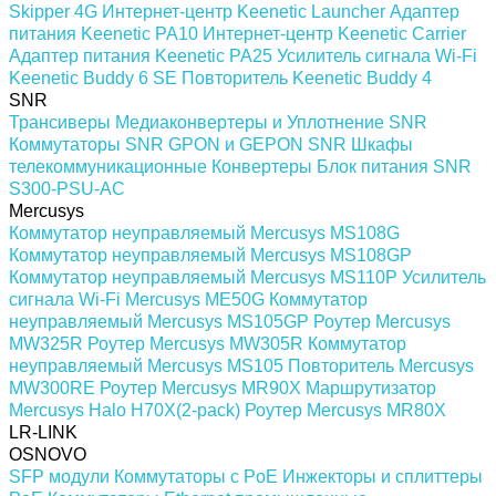
Skipper 4G
Интернет-центр Keenetic Launcher
Адаптер
питания Keenetic PA10
Интернет-центр Keenetic Carrier
Адаптер питания Keenetic PA25
Усилитель сигнала Wi-Fi
Keenetic Buddy 6 SE
Повторитель Keenetic Buddy 4
SNR
Трансиверы
Медиаконвертеры и Уплотнение SNR
Коммутаторы SNR
GPON и GEPON SNR
Шкафы
телекоммуникационные
Конвертеры
Блок питания SNR
S300-PSU-AC
Mercusys
Коммутатор неуправляемый Mercusys MS108G
Коммутатор неуправляемый Mercusys MS108GP
Коммутатор неуправляемый Mercusys MS110P
Усилитель
сигнала Wi-Fi Mercusys ME50G
Коммутатор
неуправляемый Mercusys MS105GP
Роутер Mercusys
MW325R
Роутер Mercusys MW305R
Коммутатор
неуправляемый Mercusys MS105
Повторитель Mercusys
MW300RE
Роутер Mercusys MR90X
Маршрутизатор
Mercusys Halo H70X(2-pack)
Роутер Mercusys MR80X
LR-LINK
OSNOVO
SFP модули
Коммутаторы c PoE
Инжекторы и сплиттеры