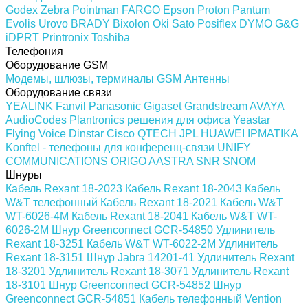
Godex
Zebra
Pointman
FARGO
Epson
Proton
Pantum
Evolis
Urovo
BRADY
Bixolon
Oki
Sato
Posiflex
DYMO
G&G
iDPRT
Printronix
Toshiba
Телефония
Оборудование GSM
Модемы, шлюзы, терминалы GSM
Антенны
Оборудование связи
YEALINK
Fanvil
Panasonic
Gigaset
Grandstream
AVAYA
AudioCodes
Plantronics решения для офиса
Yeastar
Flying Voice
Dinstar
Cisco
QTECH
JPL
HUAWEI
IPMATIKA
Konftel - телефоны для конференц-связи
UNIFY
COMMUNICATIONS
ORIGO
AASTRA
SNR
SNOM
Шнуры
Кабель Rexant 18-2023
Кабель Rexant 18-2043
Кабель
W&T телефонный
Кабель Rexant 18-2021
Кабель W&T
WT-6026-4M
Кабель Rexant 18-2041
Кабель W&T WT-
6026-2M
Шнур Greenconnect GCR-54850
Удлинитель
Rexant 18-3251
Кабель W&T WT-6022-2M
Удлинитель
Rexant 18-3151
Шнур Jabra 14201-41
Удлинитель Rexant
18-3201
Удлинитель Rexant 18-3071
Удлинитель Rexant
18-3101
Шнур Greenconnect GCR-54852
Шнур
Greenconnect GCR-54851
Кабель телефонный Vention