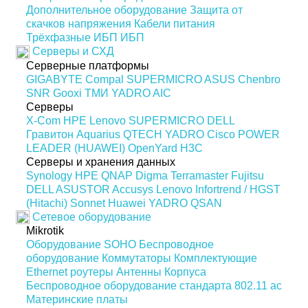
Дополнительное оборудование
Защита от
скачков напряжения
Кабели питания
Трёхфазные ИБП
ИБП
Серверы и СХД
Серверные платформы
GIGABYTE
Compal
SUPERMICRO
ASUS
Chenbro
SNR
Gooxi
ТМИ
YADRO
AIC
Серверы
X-Com
HPE
Lenovo
SUPERMICRO
DELL
Гравитон
Aquarius
QTECH
YADRO
Cisco
POWER
LEADER (HUAWEI)
OpenYard
H3C
Серверы и хранения данных
Synology
HPE
QNAP
Digma
Terramaster
Fujitsu
DELL
ASUSTOR
Accusys
Lenovo
Infortrend / HGST
(Hitachi)
Sonnet
Huawei
YADRO
QSAN
Сетевое оборудование
Mikrotik
Оборудование SOHO
Беспроводное
оборудование
Коммутаторы
Комплектующие
Ethernet роутеры
Антенны
Корпуса
Беспроводное оборудование стандарта 802.11 ас
Материнские платы