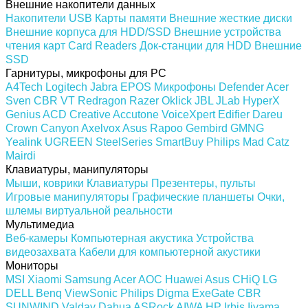
Внешние накопители данных
Накопители USB
Карты памяти
Внешние жесткие диски
Внешние корпуса для HDD/SSD
Внешние устройства
чтения карт Card Readers
Док-станции для HDD
Внешние
SSD
Гарнитуры, микрофоны для PC
A4Tech
Logitech
Jabra
EPOS
Микрофоны
Defender
Acer
Sven
CBR
VT
Redragon
Razer
Oklick
JBL
JLab
HyperX
Genius
ACD
Creative
Accutone
VoiceXpert
Edifier
Dareu
Crown
Canyon
Axelvox
Asus
Rapoo
Gembird
GMNG
Yealink
UGREEN
SteelSeries
SmartBuy
Philips
Mad Catz
Mairdi
Клавиатуры, манипуляторы
Мыши, коврики
Клавиатуры
Презентеры, пульты
Игровые манипуляторы
Графические планшеты
Очки,
шлемы виртуальной реальности
Мультимедиа
Веб-камеры
Компьютерная акустика
Устройства
видеозахвата
Кабели для компьютерной акустики
Мониторы
MSI
Xiaomi
Samsung
Acer
AOC
Huawei
Asus
CHiQ
LG
DELL
Benq
ViewSonic
Philips
Digma
ExeGate
CBR
SUNWIND
Valday
Dahua
ASRock
AIWA
HP
Irbis
Iiyama