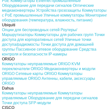
PoE
Коммутаторы Ethernet промышленные
Оборудование для передачи сигналов
Оптические
медиаконвертеры
Устройства грозозащиты
Коммутаторы
с PoE промышленные
Уличные коммутаторы
Мониторинг
оборудования (температура, влажность, питание)
Ubiquiti
Опции для беспроводных сетей
Роутеры/
Маршрутизаторы
Коммутаторы для рабочих групп
Точки
доступа для корпоративных сетей
Уличные точки
доступа/радиомосты
Точки доступа для домашней
группы
Пассивное сетевое оборудование
Средства
контроля и безопасности
IP-камеры
ORIGO
Коммутаторы неуправляемые ORIGO
KVM
переключатели ORIGO
Медиаконвертеры и модули
ORIGO
Сетевые карты ORIGO
Коммутаторы
управляемые ORIGO
Антенны, кабели, аксессуары
ORIGO
Dahua
Коммутаторы неуправляемые
Коммутаторы
управляемые
Оборудование для передачи сигналов
Точки доступа
SFP-модули
CISCO