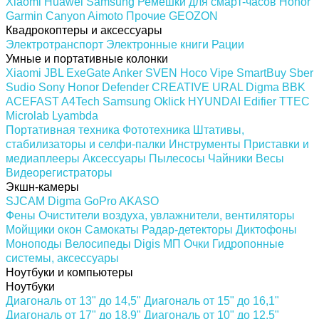
Xiaomi
Huawei
Samsung
Ремешки для смарт-часов
Honor
Garmin
Canyon
Aimoto
Прочие
GEOZON
Квадрокоптеры и аксессуары
Электротранспорт
Электронные книги
Рации
Умные и портативные колонки
Xiaomi
JBL
ExeGate
Anker
SVEN
Hoco
Vipe
SmartBuy
Sber
Sudio
Sony
Honor
Defender
CREATIVE
URAL
Digma
BBK
ACEFAST
A4Tech
Samsung
Oklick
HYUNDAI
Edifier
TTEC
Microlab
Lyambda
Портативная техника
Фототехника
Штативы,
стабилизаторы и селфи-палки
Инструменты
Приставки и
медиаплееры
Аксессуары
Пылесосы
Чайники
Весы
Видеорегистраторы
Экшн-камеры
SJCAM
Digma
GoPro
AKASO
Фены
Очистители воздуха, увлажнители, вентиляторы
Мойщики окон
Самокаты
Радар-детекторы
Диктофоны
Моноподы
Велосипеды
Digis МП
Очки
Гидропонные
системы, аксессуары
Ноутбуки и компьютеры
Ноутбуки
Диагональ от 13" до 14,5"
Диагональ от 15" до 16,1"
Диагональ от 17" до 18.9"
Диагональ от 10" до 12,5"