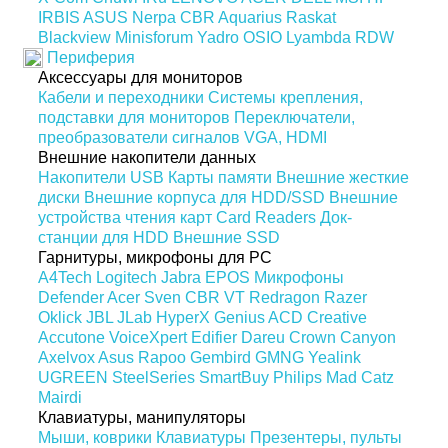
IRBIS
ASUS
Nerpa
CBR
Aquarius
Raskat
Blackview
Minisforum
Yadro
OSIO
Lyambda
RDW
Периферия
Аксессуары для мониторов
Кабели и переходники
Системы крепления,
подставки для мониторов
Переключатели,
преобразователи сигналов VGA, HDMI
Внешние накопители данных
Накопители USB
Карты памяти
Внешние жесткие
диски
Внешние корпуса для HDD/SSD
Внешние
устройства чтения карт Card Readers
Док-
станции для HDD
Внешние SSD
Гарнитуры, микрофоны для PC
A4Tech
Logitech
Jabra
EPOS
Микрофоны
Defender
Acer
Sven
CBR
VT
Redragon
Razer
Oklick
JBL
JLab
HyperX
Genius
ACD
Creative
Accutone
VoiceXpert
Edifier
Dareu
Crown
Canyon
Axelvox
Asus
Rapoo
Gembird
GMNG
Yealink
UGREEN
SteelSeries
SmartBuy
Philips
Mad Catz
Mairdi
Клавиатуры, манипуляторы
Мыши, коврики
Клавиатуры
Презентеры, пульты