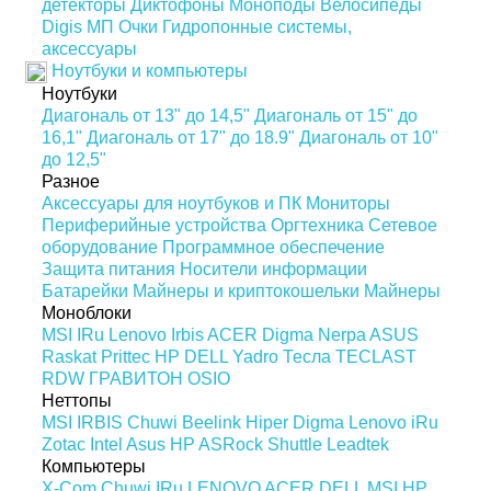
детекторы
Диктофоны
Моноподы
Велосипеды
Digis МП
Очки
Гидропонные системы,
аксессуары
Ноутбуки и компьютеры
Ноутбуки
Диагональ от 13" до 14,5"
Диагональ от 15" до
16,1"
Диагональ от 17" до 18.9"
Диагональ от 10"
до 12,5"
Разное
Аксессуары для ноутбуков и ПК
Мониторы
Периферийные устройства
Оргтехника
Сетевое
оборудование
Программное обеспечение
Защита питания
Носители информации
Батарейки
Майнеры и криптокошельки
Майнеры
Моноблоки
MSI
IRu
Lenovo
Irbis
ACER
Digma
Nerpa
ASUS
Raskat
Prittec
HP
DELL
Yadro
Тесла
TECLAST
RDW
ГРАВИТОН
OSIO
Неттопы
MSI
IRBIS
Chuwi
Beelink
Hiper
Digma
Lenovo
iRu
Zotac
Intel
Asus
HP
ASRock
Shuttle
Leadtek
Компьютеры
X-Com
Chuwi
IRu
LENOVO
ACER
DELL
MSI
HP