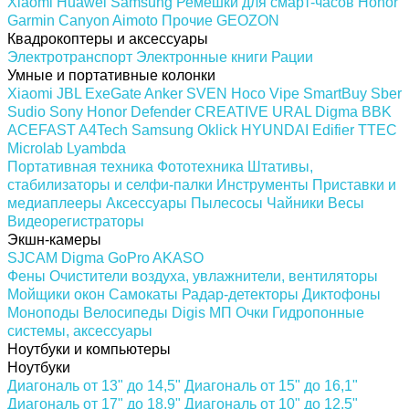
Xiaomi
Huawei
Samsung
Ремешки для смарт-часов
Honor
Garmin
Canyon
Aimoto
Прочие
GEOZON
Квадрокоптеры и аксессуары
Электротранспорт
Электронные книги
Рации
Умные и портативные колонки
Xiaomi
JBL
ExeGate
Anker
SVEN
Hoco
Vipe
SmartBuy
Sber
Sudio
Sony
Honor
Defender
CREATIVE
URAL
Digma
BBK
ACEFAST
A4Tech
Samsung
Oklick
HYUNDAI
Edifier
TTEC
Microlab
Lyambda
Портативная техника
Фототехника
Штативы,
стабилизаторы и селфи-палки
Инструменты
Приставки и
медиаплееры
Аксессуары
Пылесосы
Чайники
Весы
Видеорегистраторы
Экшн-камеры
SJCAM
Digma
GoPro
AKASO
Фены
Очистители воздуха, увлажнители, вентиляторы
Мойщики окон
Самокаты
Радар-детекторы
Диктофоны
Моноподы
Велосипеды
Digis МП
Очки
Гидропонные
системы, аксессуары
Ноутбуки и компьютеры
Ноутбуки
Диагональ от 13" до 14,5"
Диагональ от 15" до 16,1"
Диагональ от 17" до 18.9"
Диагональ от 10" до 12,5"