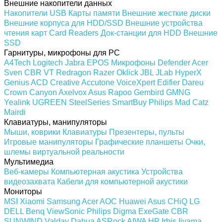
Внешние накопители данных
Накопители USB
Карты памяти
Внешние жесткие диски
Внешние корпуса для HDD/SSD
Внешние устройства
чтения карт Card Readers
Док-станции для HDD
Внешние
SSD
Гарнитуры, микрофоны для PC
A4Tech
Logitech
Jabra
EPOS
Микрофоны
Defender
Acer
Sven
CBR
VT
Redragon
Razer
Oklick
JBL
JLab
HyperX
Genius
ACD
Creative
Accutone
VoiceXpert
Edifier
Dareu
Crown
Canyon
Axelvox
Asus
Rapoo
Gembird
GMNG
Yealink
UGREEN
SteelSeries
SmartBuy
Philips
Mad Catz
Mairdi
Клавиатуры, манипуляторы
Мыши, коврики
Клавиатуры
Презентеры, пульты
Игровые манипуляторы
Графические планшеты
Очки,
шлемы виртуальной реальности
Мультимедиа
Веб-камеры
Компьютерная акустика
Устройства
видеозахвата
Кабели для компьютерной акустики
Мониторы
MSI
Xiaomi
Samsung
Acer
AOC
Huawei
Asus
CHiQ
LG
DELL
Benq
ViewSonic
Philips
Digma
ExeGate
CBR
SUNWIND
Valday
Dahua
ASRock
AIWA
HP
Irbis
Iiyama