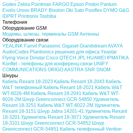
Godex
Zebra
Pointman
FARGO
Epson
Proton
Pantum
Evolis
Urovo
BRADY
Bixolon
Oki
Sato
Posiflex
DYMO
G&G
iDPRT
Printronix
Toshiba
Телефония
Оборудование GSM
Модемы, шлюзы, терминалы GSM
Антенны
Оборудование связи
YEALINK
Fanvil
Panasonic
Gigaset
Grandstream
AVAYA
AudioCodes
Plantronics решения для офиса
Yeastar
Flying Voice
Dinstar
Cisco
QTECH
JPL
HUAWEI
IPMATIKA
Konftel - телефоны для конференц-связи
UNIFY
COMMUNICATIONS
ORIGO
AASTRA
SNR
SNOM
Шнуры
Кабель Rexant 18-2023
Кабель Rexant 18-2043
Кабель
W&T телефонный
Кабель Rexant 18-2021
Кабель W&T
WT-6026-4M
Кабель Rexant 18-2041
Кабель W&T WT-
6026-2M
Шнур Greenconnect GCR-54850
Удлинитель
Rexant 18-3251
Кабель W&T WT-6022-2M
Удлинитель
Rexant 18-3151
Шнур Jabra 14201-41
Удлинитель Rexant
18-3201
Удлинитель Rexant 18-3071
Удлинитель Rexant
18-3101
Шнур Greenconnect GCR-54852
Шнур
Greenconnect GCR-54851
Кабель телефонный Vention