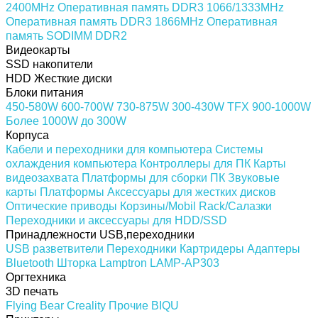
2400MHz
Оперативная память DDR3 1066/1333MHz
Оперативная память DDR3 1866MHz
Оперативная
память SODIMM DDR2
Видеокарты
SSD накопители
HDD Жесткие диски
Блоки питания
450-580W
600-700W
730-875W
300-430W
TFX
900-1000W
Более 1000W
до 300W
Корпуса
Кабели и переходники для компьютера
Системы
охлаждения компьютера
Контроллеры для ПК
Карты
видеозахвата
Платформы для сборки ПК
Звуковые
карты
Платформы
Аксессуары для жестких дисков
Оптические приводы
Корзины/Mobil Rack/Салазки
Переходники и аксессуары для HDD/SSD
Принадлежности USB,переходники
USB разветвители
Переходники
Картридеры
Адаптеры
Bluetooth
Шторка Lamptron LAMP-AP303
Оргтехника
3D печать
Flying Bear
Creality
Прочие
BIQU