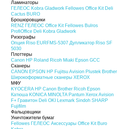
Ламинаторы
ГЕЛЕОС
Kobra
Gladwork
Fellowes
Office Kit
Deli
Cactus
BURO
Брошюровщики
RENZ
ГЕЛЕОС
Office Kit
Fellowes
Bulros
ProfiOffice
Deli
Kobra
Gladwork
Ризографы
Опция Riso EURFMS-5307
Дупликатор Riso SF
5030
Плоттеры
Canon
HP
Roland
Ricoh
Miaki
Epson
GCC
Сканеры
CANON
EPSON
HP
Fujitsu
Avision
Plustek
Brother
Широкоформатные сканеры
XEROX
МФУ
KYOCERA
HP
Canon
Brother
Ricoh
Epson
Катюша
KONICA MINOLTA
Pantum
Xerox
Avision
F+
Гравитон
Deli
OKI
Lexmark
Sindoh
SHARP
Fujifilm
Фальцовщики
Уничтожители бумаг
Fellowes
ГЕЛЕОС
Аксессуары
Office Kit
Buro