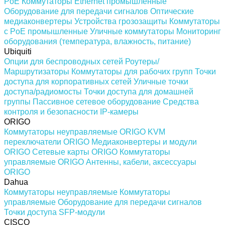
PoE
Коммутаторы Ethernet промышленные
Оборудование для передачи сигналов
Оптические
медиаконвертеры
Устройства грозозащиты
Коммутаторы
с PoE промышленные
Уличные коммутаторы
Мониторинг
оборудования (температура, влажность, питание)
Ubiquiti
Опции для беспроводных сетей
Роутеры/
Маршрутизаторы
Коммутаторы для рабочих групп
Точки
доступа для корпоративных сетей
Уличные точки
доступа/радиомосты
Точки доступа для домашней
группы
Пассивное сетевое оборудование
Средства
контроля и безопасности
IP-камеры
ORIGO
Коммутаторы неуправляемые ORIGO
KVM
переключатели ORIGO
Медиаконвертеры и модули
ORIGO
Сетевые карты ORIGO
Коммутаторы
управляемые ORIGO
Антенны, кабели, аксессуары
ORIGO
Dahua
Коммутаторы неуправляемые
Коммутаторы
управляемые
Оборудование для передачи сигналов
Точки доступа
SFP-модули
CISCO