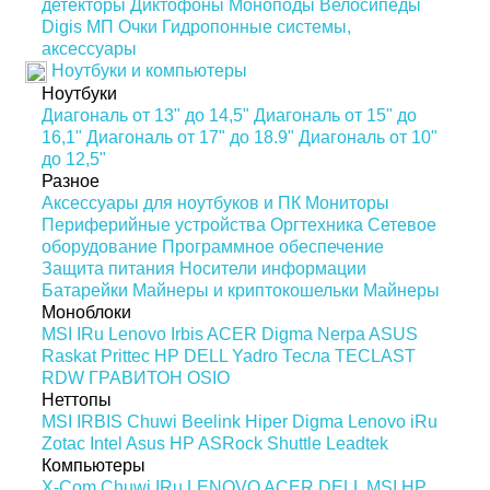
детекторы
Диктофоны
Моноподы
Велосипеды
Digis МП
Очки
Гидропонные системы,
аксессуары
Ноутбуки и компьютеры
Ноутбуки
Диагональ от 13" до 14,5"
Диагональ от 15" до
16,1"
Диагональ от 17" до 18.9"
Диагональ от 10"
до 12,5"
Разное
Аксессуары для ноутбуков и ПК
Мониторы
Периферийные устройства
Оргтехника
Сетевое
оборудование
Программное обеспечение
Защита питания
Носители информации
Батарейки
Майнеры и криптокошельки
Майнеры
Моноблоки
MSI
IRu
Lenovo
Irbis
ACER
Digma
Nerpa
ASUS
Raskat
Prittec
HP
DELL
Yadro
Тесла
TECLAST
RDW
ГРАВИТОН
OSIO
Неттопы
MSI
IRBIS
Chuwi
Beelink
Hiper
Digma
Lenovo
iRu
Zotac
Intel
Asus
HP
ASRock
Shuttle
Leadtek
Компьютеры
X-Com
Chuwi
IRu
LENOVO
ACER
DELL
MSI
HP