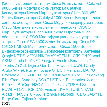
Кабель к маршрутизаторам Cisco
Коммутаторы Catalyst
9000 Series
Модули к коммутаторам Catalyst
Коммутаторы Nexus
Маршрутизаторы Cisco 800, 850
Series
Коммутаторы Catalyst 1000 Series
Беспроводное
сетевое оборудование Cisco
Модули к маршрутизаторам
Cisco
Монтажные комплекты
IP телефоны СISCO
Маршрутизаторы Cisco 4000 Series
Программное
обеспечение СISCO
Многофункциональные устройства
защиты Cisco ASA 5500 Series
Коммутатор Cisco DS-
C9132T-MEK9
Маршрутизаторы Cisco 1900 Series
Видеоконференцсвязь
Сервисные контракты
Антенны
Qlogic
NETIS
MOXA
NIKOMAX
ATEN
HIKVISION
Xiaomi
ASUS
Tenda
PLANET
Exegate
Emulex/Broadcom
Digi
TFortis
ZYXEL
Digma
Gembird
IP-Com
HUAWEI
Cudy
Aruba
Wi-Tek
Ruijie
Procase
QTECH
Mellanox
MAIPU
Brocade
ACD
B-OPTIX
РАСПРОДАЖА
TRASSIR
Lenkeng
FiberTrade
Synology
SC&T
NST
Nio-Electronics
Kyland
Бастион
BDCom
H3C
Allied Telesis
UGREEN
Silicom
POWERTONE
ICP DAS
Finisar
EKF
ALTUSEN KVM
Alcatel
TIANDY
URSA
Teltonika Networks
TCL
GIGABYTE
Edge-Core
Fujitsu
Xenium
СКС