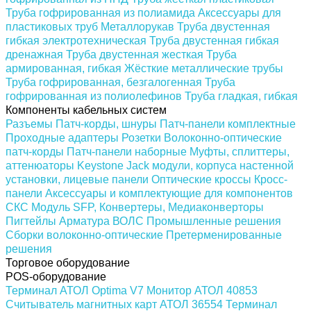
Труба гофрированная из полиамида
Аксессуары для
пластиковых труб
Металлорукав
Труба двустенная
гибкая электротехническая
Труба двустенная гибкая
дренажная
Труба двустенная жесткая
Труба
армированная, гибкая
Жёсткие металлические трубы
Труба гофрированная, безгалогенная
Труба
гофрированная из полиолефинов
Труба гладкая, гибкая
Компоненты кабельных систем
Разъемы
Патч-корды, шнуры
Патч-панели комплектные
Проходные адаптеры
Розетки
Волоконно-оптические
патч-корды
Патч-панели наборные
Муфты, сплиттеры,
аттенюаторы
Keystone Jack модули, корпуса настенной
установки, лицевые панели
Оптические кроссы
Кросс-
панели
Аксессуары и комплектующие для компонентов
СКС
Модуль SFP, Конвертеры, Медиаконверторы
Пигтейлы
Арматура ВОЛС
Промышленные решения
Сборки волоконно-оптические
Претерменированные
решения
Торговое оборудование
POS-оборудование
Терминал АТОЛ Optima V7
Монитор АТОЛ 40853
Считыватель магнитных карт АТОЛ 36554
Терминал