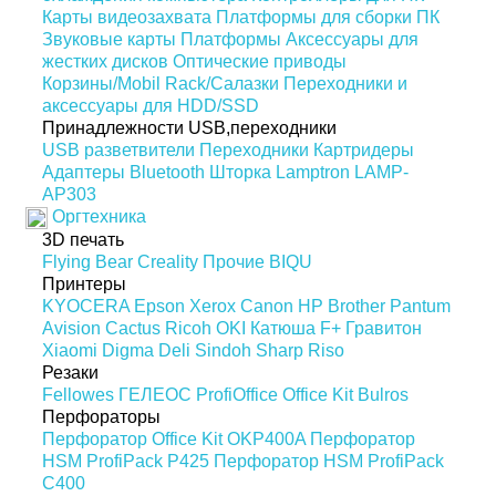
Карты видеозахвата
Платформы для сборки ПК
Звуковые карты
Платформы
Аксессуары для
жестких дисков
Оптические приводы
Корзины/Mobil Rack/Салазки
Переходники и
аксессуары для HDD/SSD
Принадлежности USB,переходники
USB разветвители
Переходники
Картридеры
Адаптеры Bluetooth
Шторка Lamptron LAMP-
AP303
Оргтехника
3D печать
Flying Bear
Creality
Прочие
BIQU
Принтеры
KYOCERA
Epson
Xerox
Canon
HP
Brother
Pantum
Avision
Cactus
Ricoh
OKI
Катюша
F+
Гравитон
Xiaomi
Digma
Deli
Sindoh
Sharp
Riso
Резаки
Fellowes
ГЕЛЕОС
ProfiOffice
Office Kit
Bulros
Перфораторы
Перфоратор Office Kit OKP400A
Перфоратор
HSM ProfiPack P425
Перфоратор HSM ProfiPack
C400