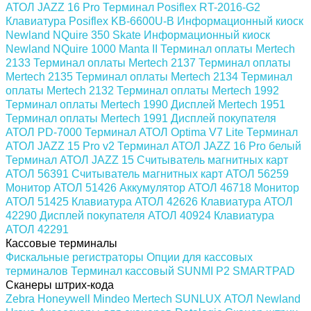
АТОЛ JAZZ 16 Pro
Терминал Posiflex RT-2016-G2
Клавиатура Posiflex KB-6600U-B
Информационный киоск
Newland NQuire 350 Skate
Информационный киоск
Newland NQuire 1000 Manta II
Терминал оплаты Mertech
2133
Терминал оплаты Mertech 2137
Терминал оплаты
Mertech 2135
Терминал оплаты Mertech 2134
Терминал
оплаты Mertech 2132
Терминал оплаты Mertech 1992
Терминал оплаты Mertech 1990
Дисплей Mertech 1951
Терминал оплаты Mertech 1991
Дисплей покупателя
АТОЛ PD-7000
Терминал АТОЛ Optima V7 Lite
Терминал
АТОЛ JAZZ 15 Pro v2
Терминал АТОЛ JAZZ 16 Pro белый
Терминал АТОЛ JAZZ 15
Считыватель магнитных карт
АТОЛ 56391
Считыватель магнитных карт АТОЛ 56259
Монитор АТОЛ 51426
Аккумулятор АТОЛ 46718
Монитор
АТОЛ 51425
Клавиатура АТОЛ 42626
Клавиатура АТОЛ
42290
Дисплей покупателя АТОЛ 40924
Клавиатура
АТОЛ 42291
Кассовые терминалы
Фискальные регистраторы
Опции для кассовых
терминалов
Терминал кассовый SUNMI P2 SMARTPAD
Сканеры штрих-кода
Zebra
Honeywell
Mindeo
Mertech
SUNLUX
АТОЛ
Newland