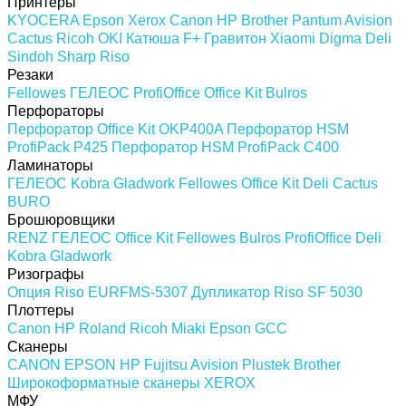
Принтеры
KYOCERA
Epson
Xerox
Canon
HP
Brother
Pantum
Avision
Cactus
Ricoh
OKI
Катюша
F+
Гравитон
Xiaomi
Digma
Deli
Sindoh
Sharp
Riso
Резаки
Fellowes
ГЕЛЕОС
ProfiOffice
Office Kit
Bulros
Перфораторы
Перфоратор Office Kit OKP400A
Перфоратор HSM
ProfiPack P425
Перфоратор HSM ProfiPack C400
Ламинаторы
ГЕЛЕОС
Kobra
Gladwork
Fellowes
Office Kit
Deli
Cactus
BURO
Брошюровщики
RENZ
ГЕЛЕОС
Office Kit
Fellowes
Bulros
ProfiOffice
Deli
Kobra
Gladwork
Ризографы
Опция Riso EURFMS-5307
Дупликатор Riso SF 5030
Плоттеры
Canon
HP
Roland
Ricoh
Miaki
Epson
GCC
Сканеры
CANON
EPSON
HP
Fujitsu
Avision
Plustek
Brother
Широкоформатные сканеры
XEROX
МФУ