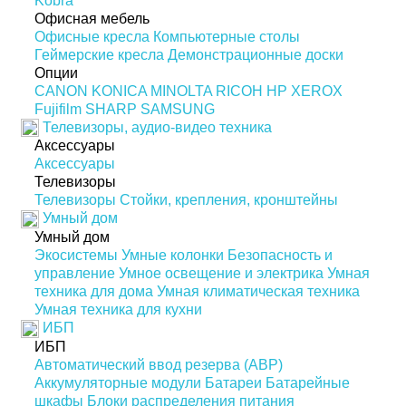
Kobra
Офисная мебель
Офисные кресла
Компьютерные столы
Геймерские кресла
Демонстрационные доски
Опции
CANON
KONICA MINOLTA
RICOH
HP
XEROX
Fujifilm
SHARP
SAMSUNG
Телевизоры, аудио-видео техника
Аксессуары
Аксессуары
Телевизоры
Телевизоры
Стойки, крепления, кронштейны
Умный дом
Умный дом
Экосистемы
Умные колонки
Безопасность и
управление
Умное освещение и электрика
Умная
техника для дома
Умная климатическая техника
Умная техника для кухни
ИБП
ИБП
Автоматический ввод резерва (АВР)
Аккумуляторные модули
Батареи
Батарейные
шкафы
Блоки распределения питания