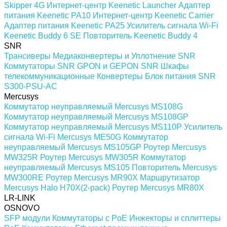
Skipper 4G
Интернет-центр Keenetic Launcher
Адаптер
питания Keenetic PA10
Интернет-центр Keenetic Carrier
Адаптер питания Keenetic PA25
Усилитель сигнала Wi-Fi
Keenetic Buddy 6 SE
Повторитель Keenetic Buddy 4
SNR
Трансиверы
Медиаконвертеры и Уплотнение SNR
Коммутаторы SNR
GPON и GEPON SNR
Шкафы
телекоммуникационные
Конвертеры
Блок питания SNR
S300-PSU-AC
Mercusys
Коммутатор неуправляемый Mercusys MS108G
Коммутатор неуправляемый Mercusys MS108GP
Коммутатор неуправляемый Mercusys MS110P
Усилитель
сигнала Wi-Fi Mercusys ME50G
Коммутатор
неуправляемый Mercusys MS105GP
Роутер Mercusys
MW325R
Роутер Mercusys MW305R
Коммутатор
неуправляемый Mercusys MS105
Повторитель Mercusys
MW300RE
Роутер Mercusys MR90X
Маршрутизатор
Mercusys Halo H70X(2-pack)
Роутер Mercusys MR80X
LR-LINK
OSNOVO
SFP модули
Коммутаторы c PoE
Инжекторы и сплиттеры