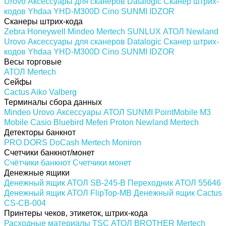
Urovo
Аксессуары для сканеров
Datalogic
Сканер штрих-
кодов Yhdaa YHD-M300D
Cino
SUNMI
IDZOR
Сканеры штрих-кода
Zebra
Honeywell
Mindeo
Mertech
SUNLUX
АТОЛ
Newland
Urovo
Аксессуары для сканеров
Datalogic
Сканер штрих-
кодов Yhdaa YHD-M300D
Cino
SUNMI
IDZOR
Весы торговые
АТОЛ
Mertech
Сейфы
Cactus
Aiko
Valberg
Терминалы сбора данных
Mindeo
Urovo
Аксессуары
АТОЛ
SUNMI
PointMobile
M3
Mobile
Casio
Bluebird
Meferi
Proton
Newland
Mertech
Детекторы банкнот
PRO
DORS
DoCash
Mertech
Moniron
Счетчики банкнот/монет
Счётчики банкнот
Счетчики монет
Денежные ящики
Денежный ящик АТОЛ SB-245-B
Переходник АТОЛ 55646
Денежный ящик АТОЛ FlipTop-MB
Денежный ящик Cactus
CS-CB-004
Принтеры чеков, этикеток, штрих-кода
Расходные материалы
TSC
АТОЛ
BROTHER
Mertech