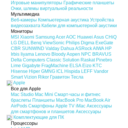
Игровые манипуляторы
Графические планшеты
Очки, шлемы виртуальной реальности
Мультимедиа
Веб-камеры
Компьютерная акустика
Устройства
видеозахвата
Кабели для компьютерной акустики
Мониторы
MSI
Xiaomi
Samsung
Acer
AOC
Huawei
Asus
CHiQ
LG
DELL
Benq
ViewSonic
Philips
Digma
ExeGate
CBR
SUNWIND
Valday
Dahua
ASRock
AIWA
HP
Irbis
Iiyama
Lenovo
Bloody
Aopen
NPC
BRAVUS
Delta Computers
Classic Solution
Raskat
Pinebro
Lime
Gigabyte
FragMachine
ELSA
Eizo
KTC
Hisense
Hiper
GMNG
ICL
Hispida
LEFF
Vandor
Smart Vizion
Rikor
Гравитон
Тесла
Apple
Все для Apple
Mac Studio
Mac Mini
Смарт-часы и фитнес
браслеты
Планшеты
MacBook Pro
MacBook Air
AirPods
Смартфоны
Apple TV
iMac
Аксессуары
для смартфонов и планшетов
Аксессуары
Комплектующие для ПК
Процессоры