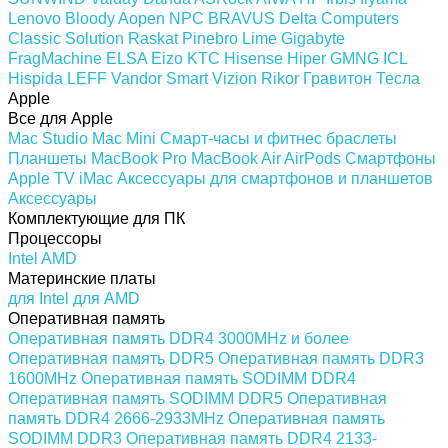
Lenovo
Bloody
Aopen
NPC
BRAVUS
Delta Computers
Classic Solution
Raskat
Pinebro
Lime
Gigabyte
FragMachine
ELSA
Eizo
KTC
Hisense
Hiper
GMNG
ICL
Hispida
LEFF
Vandor
Smart Vizion
Rikor
Гравитон
Тесла
Apple
Все для Apple
Mac Studio
Mac Mini
Смарт-часы и фитнес браслеты
Планшеты
MacBook Pro
MacBook Air
AirPods
Смартфоны
Apple TV
iMac
Аксессуары для смартфонов и планшетов
Аксессуары
Комплектующие для ПК
Процессоры
Intel
AMD
Материнские платы
для Intel
для AMD
Оперативная память
Оперативная память DDR4 3000MHz и более
Оперативная память DDR5
Оперативная память DDR3
1600MHz
Оперативная память SODIMM DDR4
Оперативная память SODIMM DDR5
Оперативная
память DDR4 2666-2933MHz
Оперативная память
SODIMM DDR3
Оперативная память DDR4 2133-