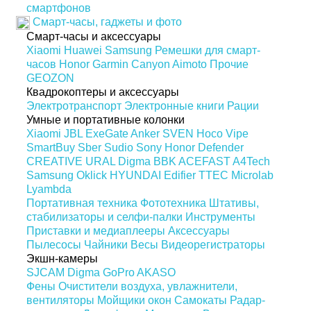
смартфонов
Смарт-часы, гаджеты и фото
Смарт-часы и аксессуары
Xiaomi
Huawei
Samsung
Ремешки для смарт-
часов
Honor
Garmin
Canyon
Aimoto
Прочие
GEOZON
Квадрокоптеры и аксессуары
Электротранспорт
Электронные книги
Рации
Умные и портативные колонки
Xiaomi
JBL
ExeGate
Anker
SVEN
Hoco
Vipe
SmartBuy
Sber
Sudio
Sony
Honor
Defender
CREATIVE
URAL
Digma
BBK
ACEFAST
A4Tech
Samsung
Oklick
HYUNDAI
Edifier
TTEC
Microlab
Lyambda
Портативная техника
Фототехника
Штативы,
стабилизаторы и селфи-палки
Инструменты
Приставки и медиаплееры
Аксессуары
Пылесосы
Чайники
Весы
Видеорегистраторы
Экшн-камеры
SJCAM
Digma
GoPro
AKASO
Фены
Очистители воздуха, увлажнители,
вентиляторы
Мойщики окон
Самокаты
Радар-