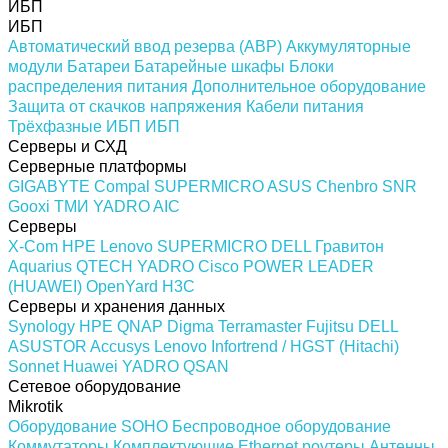
ИБП
ИБП
Автоматический ввод резерва (АВР)
Аккумуляторные
модули
Батареи
Батарейные шкафы
Блоки
распределения питания
Дополнительное оборудование
Защита от скачков напряжения
Кабели питания
Трёхфазные ИБП
ИБП
Серверы и СХД
Серверные платформы
GIGABYTE
Compal
SUPERMICRO
ASUS
Chenbro
SNR
Gooxi
ТМИ
YADRO
AIC
Серверы
X-Com
HPE
Lenovo
SUPERMICRO
DELL
Гравитон
Aquarius
QTECH
YADRO
Cisco
POWER LEADER
(HUAWEI)
OpenYard
H3C
Серверы и хранения данных
Synology
HPE
QNAP
Digma
Terramaster
Fujitsu
DELL
ASUSTOR
Accusys
Lenovo
Infortrend / HGST (Hitachi)
Sonnet
Huawei
YADRO
QSAN
Сетевое оборудование
Mikrotik
Оборудование SOHO
Беспроводное оборудование
Коммутаторы
Комплектующие
Ethernet роутеры
Антенны