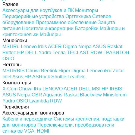
Разное
Аксессуары для ноутбуков и ПК
Мониторы
Периферийные устройства
Оргтехника
Сетевое
оборудование
Программное обеспечение
Защита
питания
Носители информации
Батарейки
Майнеры и
криптокошельки
Майнеры
Моноблоки
MSI
IRu
Lenovo
Irbis
ACER
Digma
Nerpa
ASUS
Raskat
Prittec
HP
DELL
Yadro
Тесла
TECLAST
RDW
ГРАВИТОН
OSIO
Неттопы
MSI
IRBIS
Chuwi
Beelink
Hiper
Digma
Lenovo
iRu
Zotac
Intel
Asus
HP
ASRock
Shuttle
Leadtek
Компьютеры
X-Com
Chuwi
IRu
LENOVO
ACER
DELL
MSI
HP
IRBIS
ASUS
Nerpa
CBR
Aquarius
Raskat
Blackview
Minisforum
Yadro
OSIO
Lyambda
RDW
Периферия
Аксессуары для мониторов
Кабели и переходники
Системы крепления, подставки
для мониторов
Переключатели, преобразователи
сигналов VGA, HDMI