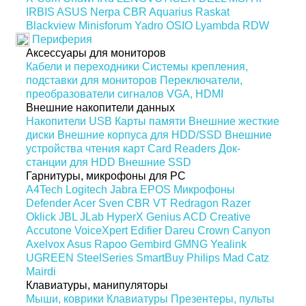
IRBIS
ASUS
Nerpa
CBR
Aquarius
Raskat
Blackview
Minisforum
Yadro
OSIO
Lyambda
RDW
Периферия
Аксессуары для мониторов
Кабели и переходники
Системы крепления,
подставки для мониторов
Переключатели,
преобразователи сигналов VGA, HDMI
Внешние накопители данных
Накопители USB
Карты памяти
Внешние жесткие
диски
Внешние корпуса для HDD/SSD
Внешние
устройства чтения карт Card Readers
Док-
станции для HDD
Внешние SSD
Гарнитуры, микрофоны для PC
A4Tech
Logitech
Jabra
EPOS
Микрофоны
Defender
Acer
Sven
CBR
VT
Redragon
Razer
Oklick
JBL
JLab
HyperX
Genius
ACD
Creative
Accutone
VoiceXpert
Edifier
Dareu
Crown
Canyon
Axelvox
Asus
Rapoo
Gembird
GMNG
Yealink
UGREEN
SteelSeries
SmartBuy
Philips
Mad Catz
Mairdi
Клавиатуры, манипуляторы
Мыши, коврики
Клавиатуры
Презентеры, пульты