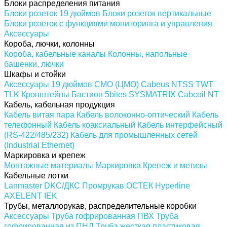
Блоки распределения питания
Блоки розеток 19 дюймов
Блоки розеток вертикальные
Блоки розеток с функциями мониторинга и управления
Аксессуары
Короба, лючки, колонны
Короба, кабельные каналы
Колонны, напольные
башенки, лючки
Шкафы и стойки
Аксессуары 19 дюймов
CMO (ЦМО)
Cabeus
NTSS
TWT
TLK
Кронштейны
Бастион
5bites
SYSMATRIX
Cabcoil
NT
Кабель, кабельная продукция
Кабель витая пара
Кабель волоконно-оптический
Кабель
телефонный
Кабель коаксиальный
Кабель интерфейсный
(RS-422/485/232)
Кабель для промышленных сетей
(Industrial Ethernet)
Маркировка и крепеж
Монтажные материалы
Маркировка
Крепеж и метизы
Кабельные лотки
Lanmaster
DKC/ДКС
Промрукав
ОСТЕК
Hyperline
AXELENT
IEK
Трубы, металлорукав, распределительные коробки
Аксессуары
Труба гофрированная ПВХ
Труба
гофрированная из ПНД
Труба жесткая пластиковая