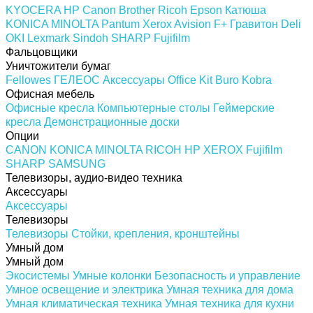
KYOCERA
HP
Canon
Brother
Ricoh
Epson
Катюша
KONICA MINOLTA
Pantum
Xerox
Avision
F+
Гравитон
Deli
OKI
Lexmark
Sindoh
SHARP
Fujifilm
Фальцовщики
Уничтожители бумаг
Fellowes
ГЕЛЕОС
Аксессуары
Office Kit
Buro
Kobra
Офисная мебель
Офисные кресла
Компьютерные столы
Геймерские
кресла
Демонстрационные доски
Опции
CANON
KONICA MINOLTA
RICOH
HP
XEROX
Fujifilm
SHARP
SAMSUNG
Телевизоры, аудио-видео техника
Аксессуары
Аксессуары
Телевизоры
Телевизоры
Стойки, крепления, кронштейны
Умный дом
Умный дом
Экосистемы
Умные колонки
Безопасность и управление
Умное освещение и электрика
Умная техника для дома
Умная климатическая техника
Умная техника для кухни