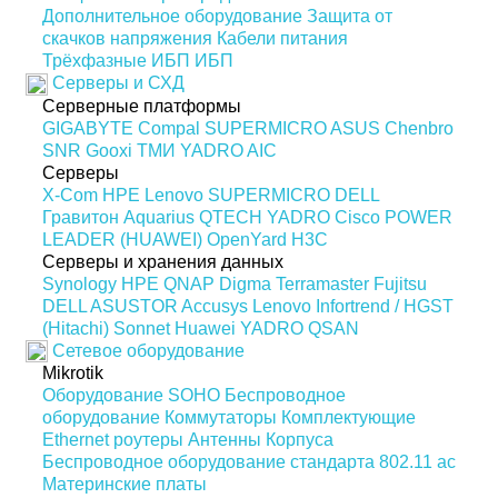
Дополнительное оборудование
Защита от
скачков напряжения
Кабели питания
Трёхфазные ИБП
ИБП
Серверы и СХД
Серверные платформы
GIGABYTE
Compal
SUPERMICRO
ASUS
Chenbro
SNR
Gooxi
ТМИ
YADRO
AIC
Серверы
X-Com
HPE
Lenovo
SUPERMICRO
DELL
Гравитон
Aquarius
QTECH
YADRO
Cisco
POWER
LEADER (HUAWEI)
OpenYard
H3C
Серверы и хранения данных
Synology
HPE
QNAP
Digma
Terramaster
Fujitsu
DELL
ASUSTOR
Accusys
Lenovo
Infortrend / HGST
(Hitachi)
Sonnet
Huawei
YADRO
QSAN
Сетевое оборудование
Mikrotik
Оборудование SOHO
Беспроводное
оборудование
Коммутаторы
Комплектующие
Ethernet роутеры
Антенны
Корпуса
Беспроводное оборудование стандарта 802.11 ас
Материнские платы