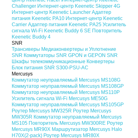
Challenger
Интернет-центр Keenetic Skipper 4G
Интернет-центр Keenetic Launcher
Адаптер
питания Keenetic PA10
Интернет-центр Keenetic
Carrier
Адаптер питания Keenetic PA25
Усилитель
сигнала Wi-Fi Keenetic Buddy 6 SE
Повторитель
Keenetic Buddy 4
SNR
Трансиверы
Медиаконвертеры и Уплотнение
SNR
Коммутаторы SNR
GPON и GEPON SNR
Шкафы телекоммуникационные
Конвертеры
Блок питания SNR S300-PSU-AC
Mercusys
Коммутатор неуправляемый Mercusys MS108G
Коммутатор неуправляемый Mercusys MS108GP
Коммутатор неуправляемый Mercusys MS110P
Усилитель сигнала Wi-Fi Mercusys ME50G
Коммутатор неуправляемый Mercusys MS105GP
Роутер Mercusys MW325R
Роутер Mercusys
MW305R
Коммутатор неуправляемый Mercusys
MS105
Повторитель Mercusys MW300RE
Роутер
Mercusys MR90X
Маршрутизатор Mercusys Halo
H70X(2-pack)
Роутер Mercusys MR80X