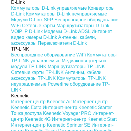
D-Link
Коммутаторы D-Link управляемые
Конверторы
D-Link
Коммутаторы D-Link неуправляемые
Модули D-Link SFP
Беспроводное оборудование
WiFi
Сетевые карты
Маршрутизаторы D-Link
VOIP IP D-Link
Модемы D-Link ADSL
Интернет,
видео камеры D-Link
Антенны, кабели,
аксессуары
Переключатели D-Link
TP-LINK
Беспроводное оборудование WiFi
Коммутаторы
TP-LINK управляемые
Медиаконвертеры и
модули TP-LINK
Маршрутизаторы TP-LINK
Сетевые карты TP-LINK
Антенны, кабели,
аксессуары TP-LINK
Коммутаторы TP-LINK
неуправляемые
Powerline оборудование TP-
LINK
Keenetic
Интернет-центр Keenetic Air
Интернет-центр
Keenetic Extra
Интернет-центр Keenetic Starter
Точка доступа Keenetic Voyager PRO
Интернет-
центр Keenetic 4G
Интернет-центр Keenetic Start
Интернет-центр Keenetic Sprinter SE
Интернет-
центр Keenetic Racer
Интернет-центр Keenetic