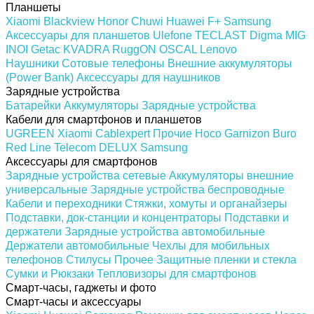
Планшеты
Xiaomi
Blackview
Honor
Chuwi
Huawei
F+
Samsung
Аксессуары для планшетов
Ulefone
TECLAST
Digma
MIG
INOI
Getac
KVADRA
RuggON
OSCAL
Lenovo
Наушники
Сотовые телефоны
Внешние аккумуляторы
(Power Bank)
Аксессуары для наушников
Зарядные устройства
Батарейки
Аккумуляторы
Зарядные устройства
Кабели для смартфонов и планшетов
UGREEN
Xiaomi
Cablexpert
Прочие
Hoco
Garnizon
Buro
Red Line
Telecom
DELUX
Samsung
Аксессуары для смартфонов
Зарядные устройства сетевые
Аккумуляторы внешние
универсальные
Зарядные устройства беспроводные
Кабели и переходники
Стяжки, хомуты и органайзеры
Подставки, док-станции и концентраторы
Подставки и
держатели
Зарядные устройства автомобильные
Держатели автомобильные
Чехлы для мобильных
телефонов
Стилусы
Прочее
Защитные пленки и стекла
Сумки и Рюкзаки
Тепловизоры для смартфонов
Смарт-часы, гаджеты и фото
Смарт-часы и аксессуары