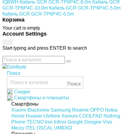
IQBWH
Кабель GCR GCR-TP6P4C-6.0m
Кабель GCR
GCR-TP6P4C-10.0m
Кабель GCR GCR-TP6P4C-5.0m
Кабель GCR GCR-TP6P4C-0.5m
Корзина
Your cart is empty
Account Settings
Start typing and press ENTER to search
Поиск
Поиск
Скидки
Смартфоны и планшеты
Смартфоны
Xiaomi
Blackview
Samsung
Realme
OPPO
Nokia
Honor
Huawei
Ulefone
Xenium
COOLPAD
Nothing
Phone
TECNO
Inoi
Infinix
Google
Doogee
Vivo
Meizu
ITEL
OSCAL
UMIDIGI
Планшеты