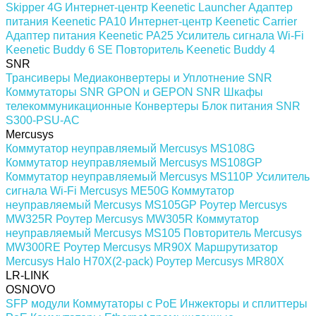
Skipper 4G
Интернет-центр Keenetic Launcher
Адаптер
питания Keenetic PA10
Интернет-центр Keenetic Carrier
Адаптер питания Keenetic PA25
Усилитель сигнала Wi-Fi
Keenetic Buddy 6 SE
Повторитель Keenetic Buddy 4
SNR
Трансиверы
Медиаконвертеры и Уплотнение SNR
Коммутаторы SNR
GPON и GEPON SNR
Шкафы
телекоммуникационные
Конвертеры
Блок питания SNR
S300-PSU-AC
Mercusys
Коммутатор неуправляемый Mercusys MS108G
Коммутатор неуправляемый Mercusys MS108GP
Коммутатор неуправляемый Mercusys MS110P
Усилитель
сигнала Wi-Fi Mercusys ME50G
Коммутатор
неуправляемый Mercusys MS105GP
Роутер Mercusys
MW325R
Роутер Mercusys MW305R
Коммутатор
неуправляемый Mercusys MS105
Повторитель Mercusys
MW300RE
Роутер Mercusys MR90X
Маршрутизатор
Mercusys Halo H70X(2-pack)
Роутер Mercusys MR80X
LR-LINK
OSNOVO
SFP модули
Коммутаторы c PoE
Инжекторы и сплиттеры