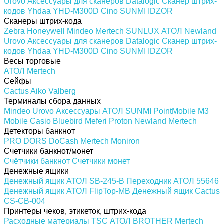
Urovo
Аксессуары для сканеров
Datalogic
Сканер штрих-
кодов Yhdaa YHD-M300D
Cino
SUNMI
IDZOR
Сканеры штрих-кода
Zebra
Honeywell
Mindeo
Mertech
SUNLUX
АТОЛ
Newland
Urovo
Аксессуары для сканеров
Datalogic
Сканер штрих-
кодов Yhdaa YHD-M300D
Cino
SUNMI
IDZOR
Весы торговые
АТОЛ
Mertech
Сейфы
Cactus
Aiko
Valberg
Терминалы сбора данных
Mindeo
Urovo
Аксессуары
АТОЛ
SUNMI
PointMobile
M3
Mobile
Casio
Bluebird
Meferi
Proton
Newland
Mertech
Детекторы банкнот
PRO
DORS
DoCash
Mertech
Moniron
Счетчики банкнот/монет
Счётчики банкнот
Счетчики монет
Денежные ящики
Денежный ящик АТОЛ SB-245-B
Переходник АТОЛ 55646
Денежный ящик АТОЛ FlipTop-MB
Денежный ящик Cactus
CS-CB-004
Принтеры чеков, этикеток, штрих-кода
Расходные материалы
TSC
АТОЛ
BROTHER
Mertech