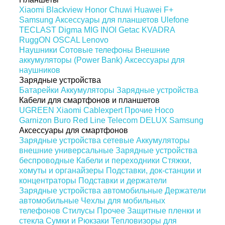
Xiaomi
Blackview
Honor
Chuwi
Huawei
F+
Samsung
Аксессуары для планшетов
Ulefone
TECLAST
Digma
MIG
INOI
Getac
KVADRA
RuggON
OSCAL
Lenovo
Наушники
Сотовые телефоны
Внешние
аккумуляторы (Power Bank)
Аксессуары для
наушников
Зарядные устройства
Батарейки
Аккумуляторы
Зарядные устройства
Кабели для смартфонов и планшетов
UGREEN
Xiaomi
Cablexpert
Прочие
Hoco
Garnizon
Buro
Red Line
Telecom
DELUX
Samsung
Аксессуары для смартфонов
Зарядные устройства сетевые
Аккумуляторы
внешние универсальные
Зарядные устройства
беспроводные
Кабели и переходники
Стяжки,
хомуты и органайзеры
Подставки, док-станции и
концентраторы
Подставки и держатели
Зарядные устройства автомобильные
Держатели
автомобильные
Чехлы для мобильных
телефонов
Стилусы
Прочее
Защитные пленки и
стекла
Сумки и Рюкзаки
Тепловизоры для