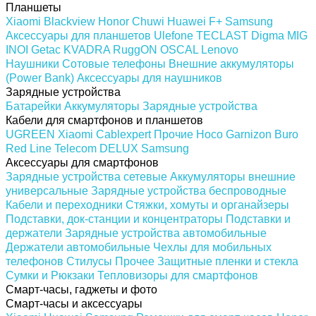
Планшеты
Xiaomi
Blackview
Honor
Chuwi
Huawei
F+
Samsung
Аксессуары для планшетов
Ulefone
TECLAST
Digma
MIG
INOI
Getac
KVADRA
RuggON
OSCAL
Lenovo
Наушники
Сотовые телефоны
Внешние аккумуляторы
(Power Bank)
Аксессуары для наушников
Зарядные устройства
Батарейки
Аккумуляторы
Зарядные устройства
Кабели для смартфонов и планшетов
UGREEN
Xiaomi
Cablexpert
Прочие
Hoco
Garnizon
Buro
Red Line
Telecom
DELUX
Samsung
Аксессуары для смартфонов
Зарядные устройства сетевые
Аккумуляторы внешние
универсальные
Зарядные устройства беспроводные
Кабели и переходники
Стяжки, хомуты и органайзеры
Подставки, док-станции и концентраторы
Подставки и
держатели
Зарядные устройства автомобильные
Держатели автомобильные
Чехлы для мобильных
телефонов
Стилусы
Прочее
Защитные пленки и стекла
Сумки и Рюкзаки
Тепловизоры для смартфонов
Смарт-часы, гаджеты и фото
Смарт-часы и аксессуары