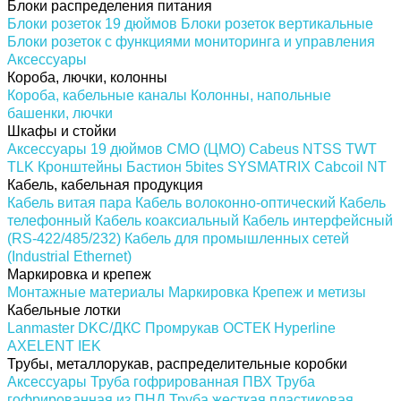
Блоки распределения питания
Блоки розеток 19 дюймов
Блоки розеток вертикальные
Блоки розеток с функциями мониторинга и управления
Аксессуары
Короба, лючки, колонны
Короба, кабельные каналы
Колонны, напольные
башенки, лючки
Шкафы и стойки
Аксессуары 19 дюймов
CMO (ЦМО)
Cabeus
NTSS
TWT
TLK
Кронштейны
Бастион
5bites
SYSMATRIX
Cabcoil
NT
Кабель, кабельная продукция
Кабель витая пара
Кабель волоконно-оптический
Кабель
телефонный
Кабель коаксиальный
Кабель интерфейсный
(RS-422/485/232)
Кабель для промышленных сетей
(Industrial Ethernet)
Маркировка и крепеж
Монтажные материалы
Маркировка
Крепеж и метизы
Кабельные лотки
Lanmaster
DKC/ДКС
Промрукав
ОСТЕК
Hyperline
AXELENT
IEK
Трубы, металлорукав, распределительные коробки
Аксессуары
Труба гофрированная ПВХ
Труба
гофрированная из ПНД
Труба жесткая пластиковая