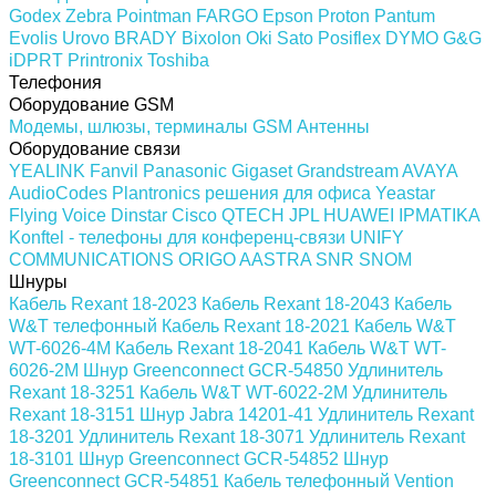
Godex
Zebra
Pointman
FARGO
Epson
Proton
Pantum
Evolis
Urovo
BRADY
Bixolon
Oki
Sato
Posiflex
DYMO
G&G
iDPRT
Printronix
Toshiba
Телефония
Оборудование GSM
Модемы, шлюзы, терминалы GSM
Антенны
Оборудование связи
YEALINK
Fanvil
Panasonic
Gigaset
Grandstream
AVAYA
AudioCodes
Plantronics решения для офиса
Yeastar
Flying Voice
Dinstar
Cisco
QTECH
JPL
HUAWEI
IPMATIKA
Konftel - телефоны для конференц-связи
UNIFY
COMMUNICATIONS
ORIGO
AASTRA
SNR
SNOM
Шнуры
Кабель Rexant 18-2023
Кабель Rexant 18-2043
Кабель
W&T телефонный
Кабель Rexant 18-2021
Кабель W&T
WT-6026-4M
Кабель Rexant 18-2041
Кабель W&T WT-
6026-2M
Шнур Greenconnect GCR-54850
Удлинитель
Rexant 18-3251
Кабель W&T WT-6022-2M
Удлинитель
Rexant 18-3151
Шнур Jabra 14201-41
Удлинитель Rexant
18-3201
Удлинитель Rexant 18-3071
Удлинитель Rexant
18-3101
Шнур Greenconnect GCR-54852
Шнур
Greenconnect GCR-54851
Кабель телефонный Vention