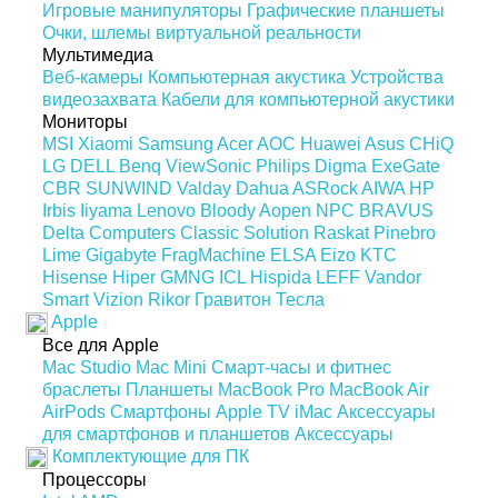
Игровые манипуляторы
Графические планшеты
Очки, шлемы виртуальной реальности
Мультимедиа
Веб-камеры
Компьютерная акустика
Устройства
видеозахвата
Кабели для компьютерной акустики
Мониторы
MSI
Xiaomi
Samsung
Acer
AOC
Huawei
Asus
CHiQ
LG
DELL
Benq
ViewSonic
Philips
Digma
ExeGate
CBR
SUNWIND
Valday
Dahua
ASRock
AIWA
HP
Irbis
Iiyama
Lenovo
Bloody
Aopen
NPC
BRAVUS
Delta Computers
Classic Solution
Raskat
Pinebro
Lime
Gigabyte
FragMachine
ELSA
Eizo
KTC
Hisense
Hiper
GMNG
ICL
Hispida
LEFF
Vandor
Smart Vizion
Rikor
Гравитон
Тесла
Apple
Все для Apple
Mac Studio
Mac Mini
Смарт-часы и фитнес
браслеты
Планшеты
MacBook Pro
MacBook Air
AirPods
Смартфоны
Apple TV
iMac
Аксессуары
для смартфонов и планшетов
Аксессуары
Комплектующие для ПК
Процессоры