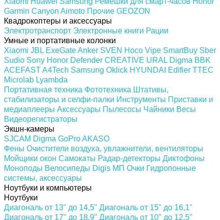
Xiaomi
Huawei
Samsung
Ремешки для смарт-часов
Honor
Garmin
Canyon
Aimoto
Прочие
GEOZON
Квадрокоптеры и аксессуары
Электротранспорт
Электронные книги
Рации
Умные и портативные колонки
Xiaomi
JBL
ExeGate
Anker
SVEN
Hoco
Vipe
SmartBuy
Sber
Sudio
Sony
Honor
Defender
CREATIVE
URAL
Digma
BBK
ACEFAST
A4Tech
Samsung
Oklick
HYUNDAI
Edifier
TTEC
Microlab
Lyambda
Портативная техника
Фототехника
Штативы,
стабилизаторы и селфи-палки
Инструменты
Приставки и
медиаплееры
Аксессуары
Пылесосы
Чайники
Весы
Видеорегистраторы
Экшн-камеры
SJCAM
Digma
GoPro
AKASO
Фены
Очистители воздуха, увлажнители, вентиляторы
Мойщики окон
Самокаты
Радар-детекторы
Диктофоны
Моноподы
Велосипеды
Digis МП
Очки
Гидропонные
системы, аксессуары
Ноутбуки и компьютеры
Ноутбуки
Диагональ от 13" до 14,5"
Диагональ от 15" до 16,1"
Диагональ от 17" до 18.9"
Диагональ от 10" до 12,5"