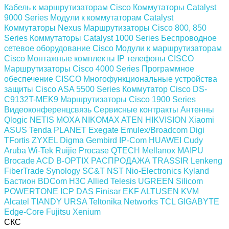
Кабель к маршрутизаторам Cisco
Коммутаторы Catalyst
9000 Series
Модули к коммутаторам Catalyst
Коммутаторы Nexus
Маршрутизаторы Cisco 800, 850
Series
Коммутаторы Catalyst 1000 Series
Беспроводное
сетевое оборудование Cisco
Модули к маршрутизаторам
Cisco
Монтажные комплекты
IP телефоны СISCO
Маршрутизаторы Cisco 4000 Series
Программное
обеспечение СISCO
Многофункциональные устройства
защиты Cisco ASA 5500 Series
Коммутатор Cisco DS-
C9132T-MEK9
Маршрутизаторы Cisco 1900 Series
Видеоконференцсвязь
Сервисные контракты
Антенны
Qlogic
NETIS
MOXA
NIKOMAX
ATEN
HIKVISION
Xiaomi
ASUS
Tenda
PLANET
Exegate
Emulex/Broadcom
Digi
TFortis
ZYXEL
Digma
Gembird
IP-Com
HUAWEI
Cudy
Aruba
Wi-Tek
Ruijie
Procase
QTECH
Mellanox
MAIPU
Brocade
ACD
B-OPTIX
РАСПРОДАЖА
TRASSIR
Lenkeng
FiberTrade
Synology
SC&T
NST
Nio-Electronics
Kyland
Бастион
BDCom
H3C
Allied Telesis
UGREEN
Silicom
POWERTONE
ICP DAS
Finisar
EKF
ALTUSEN KVM
Alcatel
TIANDY
URSA
Teltonika Networks
TCL
GIGABYTE
Edge-Core
Fujitsu
Xenium
СКС