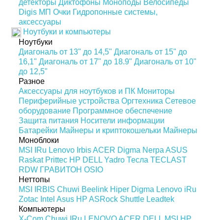
детекторы
Диктофоны
Моноподы
Велосипеды
Digis МП
Очки
Гидропонные системы,
аксессуары
Ноутбуки и компьютеры
Ноутбуки
Диагональ от 13" до 14,5"
Диагональ от 15" до
16,1"
Диагональ от 17" до 18.9"
Диагональ от 10"
до 12,5"
Разное
Аксессуары для ноутбуков и ПК
Мониторы
Периферийные устройства
Оргтехника
Сетевое
оборудование
Программное обеспечение
Защита питания
Носители информации
Батарейки
Майнеры и криптокошельки
Майнеры
Моноблоки
MSI
IRu
Lenovo
Irbis
ACER
Digma
Nerpa
ASUS
Raskat
Prittec
HP
DELL
Yadro
Тесла
TECLAST
RDW
ГРАВИТОН
OSIO
Неттопы
MSI
IRBIS
Chuwi
Beelink
Hiper
Digma
Lenovo
iRu
Zotac
Intel
Asus
HP
ASRock
Shuttle
Leadtek
Компьютеры
X-Com
Chuwi
IRu
LENOVO
ACER
DELL
MSI
HP