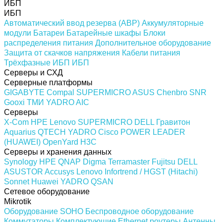
ИБП
ИБП
Автоматический ввод резерва (АВР)
Аккумуляторные
модули
Батареи
Батарейные шкафы
Блоки
распределения питания
Дополнительное оборудование
Защита от скачков напряжения
Кабели питания
Трёхфазные ИБП
ИБП
Серверы и СХД
Серверные платформы
GIGABYTE
Compal
SUPERMICRO
ASUS
Chenbro
SNR
Gooxi
ТМИ
YADRO
AIC
Серверы
X-Com
HPE
Lenovo
SUPERMICRO
DELL
Гравитон
Aquarius
QTECH
YADRO
Cisco
POWER LEADER
(HUAWEI)
OpenYard
H3C
Серверы и хранения данных
Synology
HPE
QNAP
Digma
Terramaster
Fujitsu
DELL
ASUSTOR
Accusys
Lenovo
Infortrend / HGST (Hitachi)
Sonnet
Huawei
YADRO
QSAN
Сетевое оборудование
Mikrotik
Оборудование SOHO
Беспроводное оборудование
Коммутаторы
Комплектующие
Ethernet роутеры
Антенны