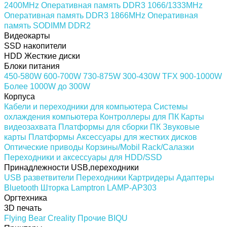
2400MHz
Оперативная память DDR3 1066/1333MHz
Оперативная память DDR3 1866MHz
Оперативная
память SODIMM DDR2
Видеокарты
SSD накопители
HDD Жесткие диски
Блоки питания
450-580W
600-700W
730-875W
300-430W
TFX
900-1000W
Более 1000W
до 300W
Корпуса
Кабели и переходники для компьютера
Системы
охлаждения компьютера
Контроллеры для ПК
Карты
видеозахвата
Платформы для сборки ПК
Звуковые
карты
Платформы
Аксессуары для жестких дисков
Оптические приводы
Корзины/Mobil Rack/Салазки
Переходники и аксессуары для HDD/SSD
Принадлежности USB,переходники
USB разветвители
Переходники
Картридеры
Адаптеры
Bluetooth
Шторка Lamptron LAMP-AP303
Оргтехника
3D печать
Flying Bear
Creality
Прочие
BIQU