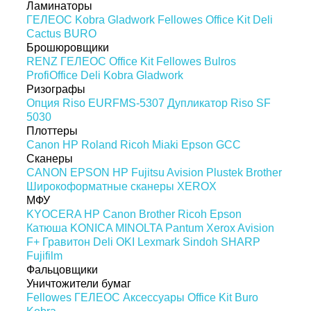
Ламинаторы
ГЕЛЕОС
Kobra
Gladwork
Fellowes
Office Kit
Deli
Cactus
BURO
Брошюровщики
RENZ
ГЕЛЕОС
Office Kit
Fellowes
Bulros
ProfiOffice
Deli
Kobra
Gladwork
Ризографы
Опция Riso EURFMS-5307
Дупликатор Riso SF
5030
Плоттеры
Canon
HP
Roland
Ricoh
Miaki
Epson
GCC
Сканеры
CANON
EPSON
HP
Fujitsu
Avision
Plustek
Brother
Широкоформатные сканеры
XEROX
МФУ
KYOCERA
HP
Canon
Brother
Ricoh
Epson
Катюша
KONICA MINOLTA
Pantum
Xerox
Avision
F+
Гравитон
Deli
OKI
Lexmark
Sindoh
SHARP
Fujifilm
Фальцовщики
Уничтожители бумаг
Fellowes
ГЕЛЕОС
Аксессуары
Office Kit
Buro