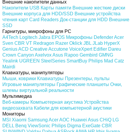
Внешние накопители данных
Накопители USB
Карты памяти
Внешние жесткие диски
Внешние корпуса для HDD/SSD
Внешние устройства
чтения карт Card Readers
Док-станции для HDD
Внешние
SSD
Гарнитуры, микрофоны для PC
A4Tech
Logitech
Jabra
EPOS
Микрофоны
Defender
Acer
Sven
CBR
VT
Redragon
Razer
Oklick
JBL
JLab
HyperX
Genius
ACD
Creative
Accutone
VoiceXpert
Edifier
Dareu
Crown
Canyon
Axelvox
Asus
Rapoo
Gembird
GMNG
Yealink
UGREEN
SteelSeries
SmartBuy
Philips
Mad Catz
Mairdi
Клавиатуры, манипуляторы
Мыши, коврики
Клавиатуры
Презентеры, пульты
Игровые манипуляторы
Графические планшеты
Очки,
шлемы виртуальной реальности
Мультимедиа
Веб-камеры
Компьютерная акустика
Устройства
видеозахвата
Кабели для компьютерной акустики
Мониторы
MSI
Xiaomi
Samsung
Acer
AOC
Huawei
Asus
CHiQ
LG
DELL
Benq
ViewSonic
Philips
Digma
ExeGate
CBR
SUNWIND
Valday
Dahua
ASRock
AIWA
HP
Irbis
Iiyama