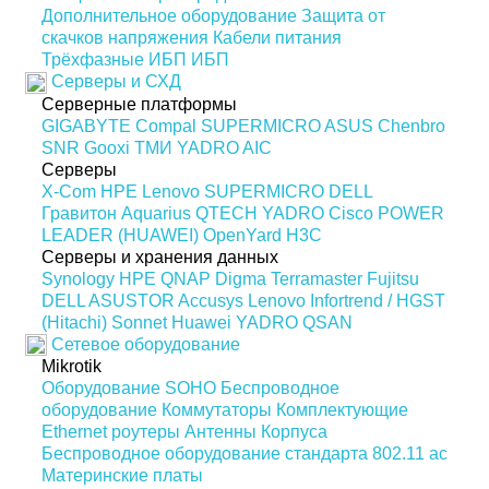
Дополнительное оборудование
Защита от
скачков напряжения
Кабели питания
Трёхфазные ИБП
ИБП
Серверы и СХД
Серверные платформы
GIGABYTE
Compal
SUPERMICRO
ASUS
Chenbro
SNR
Gooxi
ТМИ
YADRO
AIC
Серверы
X-Com
HPE
Lenovo
SUPERMICRO
DELL
Гравитон
Aquarius
QTECH
YADRO
Cisco
POWER
LEADER (HUAWEI)
OpenYard
H3C
Серверы и хранения данных
Synology
HPE
QNAP
Digma
Terramaster
Fujitsu
DELL
ASUSTOR
Accusys
Lenovo
Infortrend / HGST
(Hitachi)
Sonnet
Huawei
YADRO
QSAN
Сетевое оборудование
Mikrotik
Оборудование SOHO
Беспроводное
оборудование
Коммутаторы
Комплектующие
Ethernet роутеры
Антенны
Корпуса
Беспроводное оборудование стандарта 802.11 ас
Материнские платы