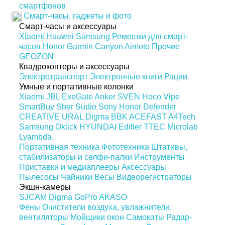
смартфонов
Смарт-часы, гаджеты и фото
Смарт-часы и аксессуары
Xiaomi
Huawei
Samsung
Ремешки для смарт-
часов
Honor
Garmin
Canyon
Aimoto
Прочие
GEOZON
Квадрокоптеры и аксессуары
Электротранспорт
Электронные книги
Рации
Умные и портативные колонки
Xiaomi
JBL
ExeGate
Anker
SVEN
Hoco
Vipe
SmartBuy
Sber
Sudio
Sony
Honor
Defender
CREATIVE
URAL
Digma
BBK
ACEFAST
A4Tech
Samsung
Oklick
HYUNDAI
Edifier
TTEC
Microlab
Lyambda
Портативная техника
Фототехника
Штативы,
стабилизаторы и селфи-палки
Инструменты
Приставки и медиаплееры
Аксессуары
Пылесосы
Чайники
Весы
Видеорегистраторы
Экшн-камеры
SJCAM
Digma
GoPro
AKASO
Фены
Очистители воздуха, увлажнители,
вентиляторы
Мойщики окон
Самокаты
Радар-