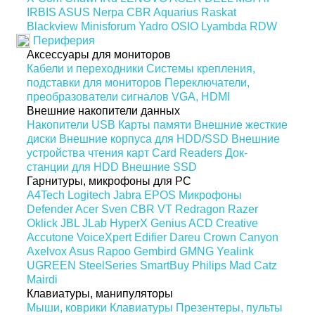
IRBIS
ASUS
Nerpa
CBR
Aquarius
Raskat
Blackview
Minisforum
Yadro
OSIO
Lyambda
RDW
Периферия
Аксессуары для мониторов
Кабели и переходники
Системы крепления,
подставки для мониторов
Переключатели,
преобразователи сигналов VGA, HDMI
Внешние накопители данных
Накопители USB
Карты памяти
Внешние жесткие
диски
Внешние корпуса для HDD/SSD
Внешние
устройства чтения карт Card Readers
Док-
станции для HDD
Внешние SSD
Гарнитуры, микрофоны для PC
A4Tech
Logitech
Jabra
EPOS
Микрофоны
Defender
Acer
Sven
CBR
VT
Redragon
Razer
Oklick
JBL
JLab
HyperX
Genius
ACD
Creative
Accutone
VoiceXpert
Edifier
Dareu
Crown
Canyon
Axelvox
Asus
Rapoo
Gembird
GMNG
Yealink
UGREEN
SteelSeries
SmartBuy
Philips
Mad Catz
Mairdi
Клавиатуры, манипуляторы
Мыши, коврики
Клавиатуры
Презентеры, пульты