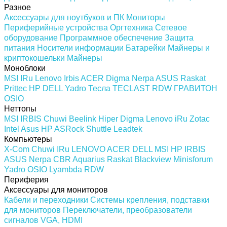
Разное
Аксессуары для ноутбуков и ПК
Мониторы
Периферийные устройства
Оргтехника
Сетевое
оборудование
Программное обеспечение
Защита
питания
Носители информации
Батарейки
Майнеры и
криптокошельки
Майнеры
Моноблоки
MSI
IRu
Lenovo
Irbis
ACER
Digma
Nerpa
ASUS
Raskat
Prittec
HP
DELL
Yadro
Тесла
TECLAST
RDW
ГРАВИТОН
OSIO
Неттопы
MSI
IRBIS
Chuwi
Beelink
Hiper
Digma
Lenovo
iRu
Zotac
Intel
Asus
HP
ASRock
Shuttle
Leadtek
Компьютеры
X-Com
Chuwi
IRu
LENOVO
ACER
DELL
MSI
HP
IRBIS
ASUS
Nerpa
CBR
Aquarius
Raskat
Blackview
Minisforum
Yadro
OSIO
Lyambda
RDW
Периферия
Аксессуары для мониторов
Кабели и переходники
Системы крепления, подставки
для мониторов
Переключатели, преобразователи
сигналов VGA, HDMI