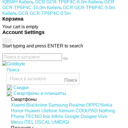
IQBWH
Кабель GCR GCR-TP6P4C-6.0m
Кабель GCR
GCR-TP6P4C-10.0m
Кабель GCR GCR-TP6P4C-5.0m
Кабель GCR GCR-TP6P4C-0.5m
Корзина
Your cart is empty
Account Settings
Start typing and press ENTER to search
Поиск
Поиск
Скидки
Смартфоны и планшеты
Смартфоны
Xiaomi
Blackview
Samsung
Realme
OPPO
Nokia
Honor
Huawei
Ulefone
Xenium
COOLPAD
Nothing
Phone
TECNO
Inoi
Infinix
Google
Doogee
Vivo
Meizu
ITEL
OSCAL
UMIDIGI
Планшеты