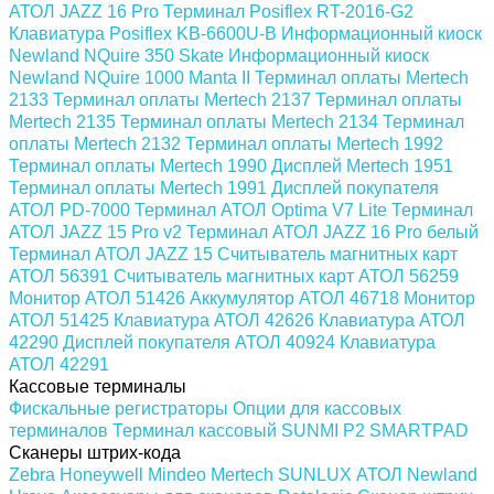
АТОЛ JAZZ 16 Pro
Терминал Posiflex RT-2016-G2
Клавиатура Posiflex KB-6600U-B
Информационный киоск
Newland NQuire 350 Skate
Информационный киоск
Newland NQuire 1000 Manta II
Терминал оплаты Mertech
2133
Терминал оплаты Mertech 2137
Терминал оплаты
Mertech 2135
Терминал оплаты Mertech 2134
Терминал
оплаты Mertech 2132
Терминал оплаты Mertech 1992
Терминал оплаты Mertech 1990
Дисплей Mertech 1951
Терминал оплаты Mertech 1991
Дисплей покупателя
АТОЛ PD-7000
Терминал АТОЛ Optima V7 Lite
Терминал
АТОЛ JAZZ 15 Pro v2
Терминал АТОЛ JAZZ 16 Pro белый
Терминал АТОЛ JAZZ 15
Считыватель магнитных карт
АТОЛ 56391
Считыватель магнитных карт АТОЛ 56259
Монитор АТОЛ 51426
Аккумулятор АТОЛ 46718
Монитор
АТОЛ 51425
Клавиатура АТОЛ 42626
Клавиатура АТОЛ
42290
Дисплей покупателя АТОЛ 40924
Клавиатура
АТОЛ 42291
Кассовые терминалы
Фискальные регистраторы
Опции для кассовых
терминалов
Терминал кассовый SUNMI P2 SMARTPAD
Сканеры штрих-кода
Zebra
Honeywell
Mindeo
Mertech
SUNLUX
АТОЛ
Newland