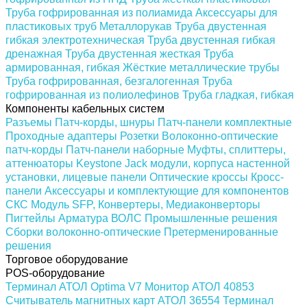
Труба гофрированная из полиамида
Аксессуары для
пластиковых труб
Металлорукав
Труба двустенная
гибкая электротехническая
Труба двустенная гибкая
дренажная
Труба двустенная жесткая
Труба
армированная, гибкая
Жёсткие металлические трубы
Труба гофрированная, безгалогенная
Труба
гофрированная из полиолефинов
Труба гладкая, гибкая
Компоненты кабельных систем
Разъемы
Патч-корды, шнуры
Патч-панели комплектные
Проходные адаптеры
Розетки
Волоконно-оптические
патч-корды
Патч-панели наборные
Муфты, сплиттеры,
аттенюаторы
Keystone Jack модули, корпуса настенной
установки, лицевые панели
Оптические кроссы
Кросс-
панели
Аксессуары и комплектующие для компонентов
СКС
Модуль SFP, Конвертеры, Медиаконверторы
Пигтейлы
Арматура ВОЛС
Промышленные решения
Сборки волоконно-оптические
Претерменированные
решения
Торговое оборудование
POS-оборудование
Терминал АТОЛ Optima V7
Монитор АТОЛ 40853
Считыватель магнитных карт АТОЛ 36554
Терминал