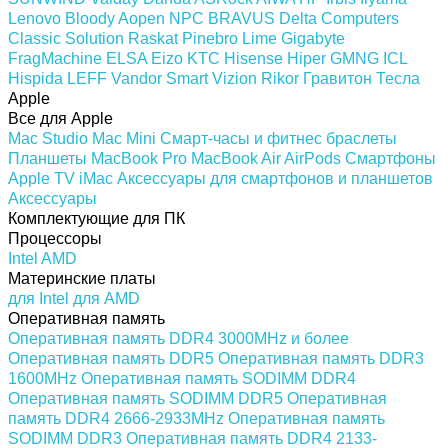
Lenovo
Bloody
Aopen
NPC
BRAVUS
Delta Computers
Classic Solution
Raskat
Pinebro
Lime
Gigabyte
FragMachine
ELSA
Eizo
KTC
Hisense
Hiper
GMNG
ICL
Hispida
LEFF
Vandor
Smart Vizion
Rikor
Гравитон
Тесла
Apple
Все для Apple
Mac Studio
Mac Mini
Смарт-часы и фитнес браслеты
Планшеты
MacBook Pro
MacBook Air
AirPods
Смартфоны
Apple TV
iMac
Аксессуары для смартфонов и планшетов
Аксессуары
Комплектующие для ПК
Процессоры
Intel
AMD
Материнские платы
для Intel
для AMD
Оперативная память
Оперативная память DDR4 3000MHz и более
Оперативная память DDR5
Оперативная память DDR3
1600MHz
Оперативная память SODIMM DDR4
Оперативная память SODIMM DDR5
Оперативная
память DDR4 2666-2933MHz
Оперативная память
SODIMM DDR3
Оперативная память DDR4 2133-