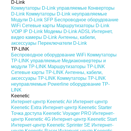
D-Link
Коммутаторы D-Link управляемые
Конверторы
D-Link
Коммутаторы D-Link неуправляемые
Модули D-Link SFP
Беспроводное оборудование
WiFi
Сетевые карты
Маршрутизаторы D-Link
VOIP IP D-Link
Модемы D-Link ADSL
Интернет,
видео камеры D-Link
Антенны, кабели,
аксессуары
Переключатели D-Link
TP-LINK
Беспроводное оборудование WiFi
Коммутаторы
TP-LINK управляемые
Медиаконвертеры и
модули TP-LINK
Маршрутизаторы TP-LINK
Сетевые карты TP-LINK
Антенны, кабели,
аксессуары TP-LINK
Коммутаторы TP-LINK
неуправляемые
Powerline оборудование TP-
LINK
Keenetic
Интернет-центр Keenetic Air
Интернет-центр
Keenetic Extra
Интернет-центр Keenetic Starter
Точка доступа Keenetic Voyager PRO
Интернет-
центр Keenetic 4G
Интернет-центр Keenetic Start
Интернет-центр Keenetic Sprinter SE
Интернет-
центр Keenetic Racer
Интернет-центр Keenetic