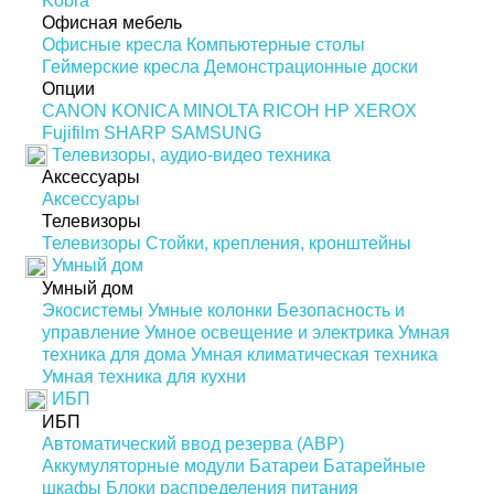
Kobra
Офисная мебель
Офисные кресла
Компьютерные столы
Геймерские кресла
Демонстрационные доски
Опции
CANON
KONICA MINOLTA
RICOH
HP
XEROX
Fujifilm
SHARP
SAMSUNG
Телевизоры, аудио-видео техника
Аксессуары
Аксессуары
Телевизоры
Телевизоры
Стойки, крепления, кронштейны
Умный дом
Умный дом
Экосистемы
Умные колонки
Безопасность и
управление
Умное освещение и электрика
Умная
техника для дома
Умная климатическая техника
Умная техника для кухни
ИБП
ИБП
Автоматический ввод резерва (АВР)
Аккумуляторные модули
Батареи
Батарейные
шкафы
Блоки распределения питания