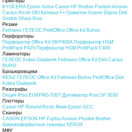
Принтеры
KYOCERA
Epson
Xerox
Canon
HP
Brother
Pantum
Avision
Cactus
Ricoh
OKI
Катюша
F+
Гравитон
Xiaomi
Digma
Deli
Sindoh
Sharp
Riso
Резаки
Fellowes
ГЕЛЕОС
ProfiOffice
Office Kit
Bulros
Перфораторы
Перфоратор Office Kit OKP400A
Перфоратор HSM
ProfiPack P425
Перфоратор HSM ProfiPack C400
Ламинаторы
ГЕЛЕОС
Kobra
Gladwork
Fellowes
Office Kit
Deli
Cactus
BURO
Брошюровщики
RENZ
ГЕЛЕОС
Office Kit
Fellowes
Bulros
ProfiOffice
Deli
Kobra
Gladwork
Ризографы
Опция Riso EURFMS-5307
Дупликатор Riso SF 5030
Плоттеры
Canon
HP
Roland
Ricoh
Miaki
Epson
GCC
Сканеры
CANON
EPSON
HP
Fujitsu
Avision
Plustek
Brother
Широкоформатные сканеры
XEROX
МФУ