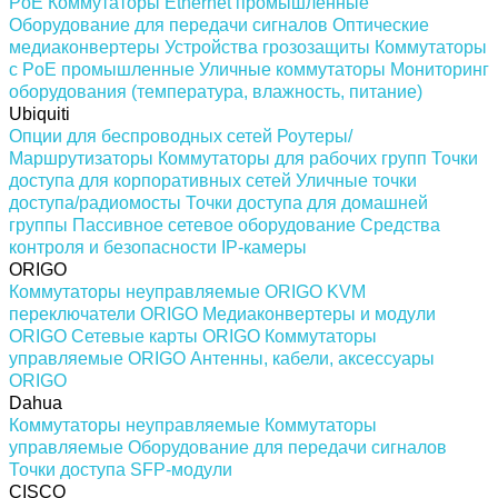
PoE
Коммутаторы Ethernet промышленные
Оборудование для передачи сигналов
Оптические
медиаконвертеры
Устройства грозозащиты
Коммутаторы
с PoE промышленные
Уличные коммутаторы
Мониторинг
оборудования (температура, влажность, питание)
Ubiquiti
Опции для беспроводных сетей
Роутеры/
Маршрутизаторы
Коммутаторы для рабочих групп
Точки
доступа для корпоративных сетей
Уличные точки
доступа/радиомосты
Точки доступа для домашней
группы
Пассивное сетевое оборудование
Средства
контроля и безопасности
IP-камеры
ORIGO
Коммутаторы неуправляемые ORIGO
KVM
переключатели ORIGO
Медиаконвертеры и модули
ORIGO
Сетевые карты ORIGO
Коммутаторы
управляемые ORIGO
Антенны, кабели, аксессуары
ORIGO
Dahua
Коммутаторы неуправляемые
Коммутаторы
управляемые
Оборудование для передачи сигналов
Точки доступа
SFP-модули
CISCO