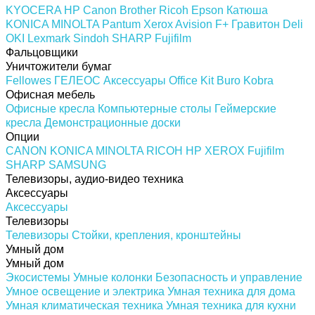
KYOCERA
HP
Canon
Brother
Ricoh
Epson
Катюша
KONICA MINOLTA
Pantum
Xerox
Avision
F+
Гравитон
Deli
OKI
Lexmark
Sindoh
SHARP
Fujifilm
Фальцовщики
Уничтожители бумаг
Fellowes
ГЕЛЕОС
Аксессуары
Office Kit
Buro
Kobra
Офисная мебель
Офисные кресла
Компьютерные столы
Геймерские
кресла
Демонстрационные доски
Опции
CANON
KONICA MINOLTA
RICOH
HP
XEROX
Fujifilm
SHARP
SAMSUNG
Телевизоры, аудио-видео техника
Аксессуары
Аксессуары
Телевизоры
Телевизоры
Стойки, крепления, кронштейны
Умный дом
Умный дом
Экосистемы
Умные колонки
Безопасность и управление
Умное освещение и электрика
Умная техника для дома
Умная климатическая техника
Умная техника для кухни