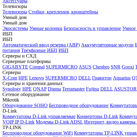
Аксессуары
Телевизоры
Телевизоры
Стойки, крепления, кронштейны
Умный дом
Умный дом
Экосистемы
Умные колонки
Безопасность и управление
Умное 
ИБП
ИБП
Автоматический ввод резерва (АВР)
Аккумуляторные модули
питания
Трёхфазные ИБП
ИБП
Серверы и СХД
Серверные платформы
GIGABYTE
Compal
SUPERMICRO
ASUS
Chenbro
SNR
Gooxi
Серверы
X-Com
HPE
Lenovo
SUPERMICRO
DELL
Гравитон
Aquarius
Q
Серверы и хранения данных
Synology
HPE
QNAP
Digma
Terramaster
Fujitsu
DELL
ASUSTOR
Сетевое оборудование
Mikrotik
Оборудование SOHO
Беспроводное оборудование
Коммутатор
D-Link
Коммутаторы D-Link управляемые
Конверторы D-Link
Коммута
VOIP IP D-Link
Модемы D-Link ADSL
Интернет, видео камеры
TP-LINK
Беспроводное оборудование WiFi
Коммутаторы TP-LINK управ