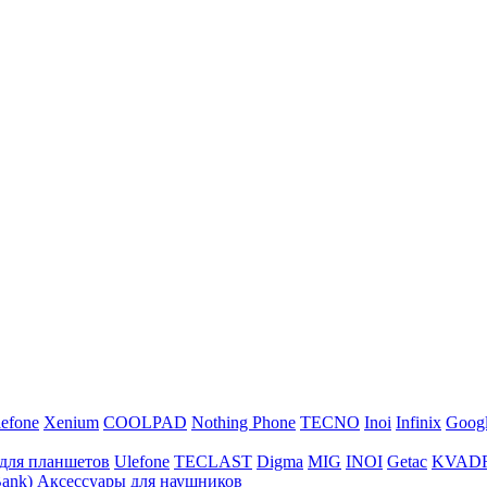
efone
Xenium
COOLPAD
Nothing Phone
TECNO
Inoi
Infinix
Goog
для планшетов
Ulefone
TECLAST
Digma
MIG
INOI
Getac
KVAD
ank)
Аксессуары для наушников