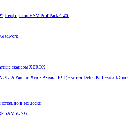
25
Перфоратор HSM ProfiPack C400
Gladwork
тные сканеры
XEROX
INOLTA
Pantum
Xerox
Avision
F+
Гравитон
Deli
OKI
Lexmark
Sind
нстрационные доски
RP
SAMSUNG