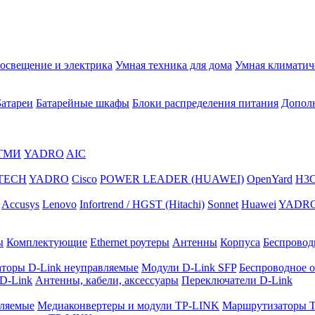
освещение и электрика
Умная техника для дома
Умная климатич
Батареи
Батарейные шкафы
Блоки распределения питания
Дополн
ТМИ
YADRO
AIC
TECH
YADRO
Cisco
POWER LEADER (HUAWEI)
OpenYard
H3
Accusys
Lenovo
Infortrend / HGST (Hitachi)
Sonnet
Huawei
YADR
ы
Комплектующие
Ethernet роутеры
Антенны
Корпуса
Беспроводн
торы D-Link неуправляемые
Модули D-Link SFP
Беспроводное о
 D-Link
Антенны, кабели, аксессуары
Переключатели D-Link
ляемые
Медиаконвертеры и модули TP-LINK
Маршрутизаторы 