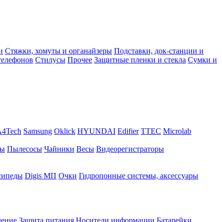
и
Стяжки, хомуты и органайзеры
Подставки, док-станции и
телефонов
Стилусы
Прочее
Защитные пленки и стекла
Сумки и
A4Tech
Samsung
Oklick
HYUNDAI
Edifier
TTEC
Microlab
ры
Пылесосы
Чайники
Весы
Видеорегистраторы
сипеды
Digis МП
Очки
Гидропонные системы, аксессуары
чение
Защита питания
Носители информации
Батарейки