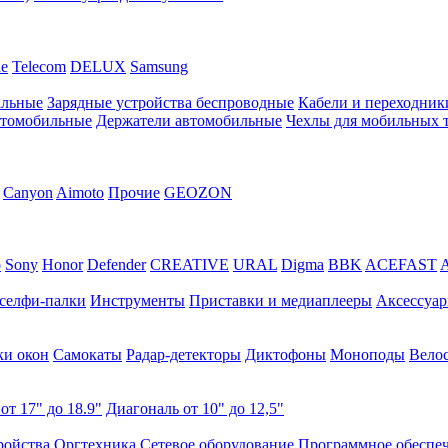
ne
Telecom
DELUX
Samsung
альные
Зарядные устройства беспроводные
Кабели и переходник
втомобильные
Держатели автомобильные
Чехлы для мобильных 
Canyon
Aimoto
Прочие
GEOZON
o
Sony
Honor
Defender
CREATIVE
URAL
Digma
BBK
ACEFAST
 селфи-палки
Инструменты
Приставки и медиаплееры
Аксессуа
и окон
Самокаты
Радар-детекторы
Диктофоны
Моноподы
Вело
от 17" до 18.9"
Диагональ от 10" до 12,5"
ройства
Оргтехника
Сетевое оборудование
Программное обеспе