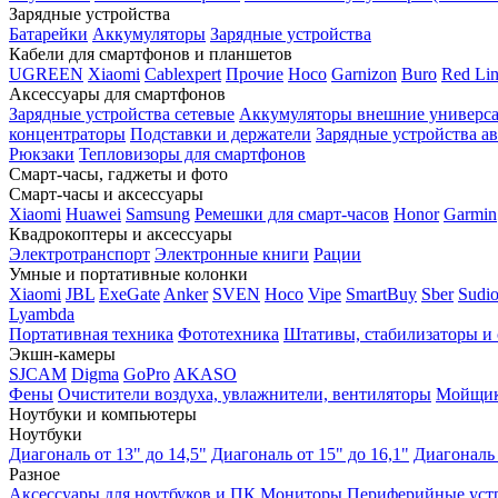
Зарядные устройства
Батарейки
Аккумуляторы
Зарядные устройства
Кабели для смартфонов и планшетов
UGREEN
Xiaomi
Cablexpert
Прочие
Hoco
Garnizon
Buro
Red Li
Аксессуары для смартфонов
Зарядные устройства сетевые
Аккумуляторы внешние универс
концентраторы
Подставки и держатели
Зарядные устройства а
Рюкзаки
Тепловизоры для смартфонов
Смарт-часы, гаджеты и фото
Смарт-часы и аксессуары
Xiaomi
Huawei
Samsung
Ремешки для смарт-часов
Honor
Garmin
Квадрокоптеры и аксессуары
Электротранспорт
Электронные книги
Рации
Умные и портативные колонки
Xiaomi
JBL
ExeGate
Anker
SVEN
Hoco
Vipe
SmartBuy
Sber
Sudi
Lyambda
Портативная техника
Фототехника
Штативы, стабилизаторы и
Экшн-камеры
SJCAM
Digma
GoPro
AKASO
Фены
Очистители воздуха, увлажнители, вентиляторы
Мойщик
Ноутбуки и компьютеры
Ноутбуки
Диагональ от 13" до 14,5"
Диагональ от 15" до 16,1"
Диагональ 
Разное
Аксессуары для ноутбуков и ПК
Мониторы
Периферийные уст