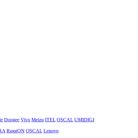
le
Doogee
Vivo
Meizu
ITEL
OSCAL
UMIDIGI
RA
RuggON
OSCAL
Lenovo