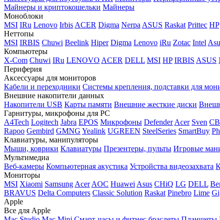
Майнеры и криптокошельки
Майнеры
Моноблоки
MSI
IRu
Lenovo
Irbis
ACER
Digma
Nerpa
ASUS
Raskat
Prittec
HP
Неттопы
MSI
IRBIS
Chuwi
Beelink
Hiper
Digma
Lenovo
iRu
Zotac
Intel
Asu
Компьютеры
X-Com
Chuwi
IRu
LENOVO
ACER
DELL
MSI
HP
IRBIS
ASUS
Периферия
Аксессуары для мониторов
Кабели и переходники
Системы крепления, подставки для мон
Внешние накопители данных
Накопители USB
Карты памяти
Внешние жесткие диски
Внешн
Гарнитуры, микрофоны для PC
A4Tech
Logitech
Jabra
EPOS
Микрофоны
Defender
Acer
Sven
CB
Rapoo
Gembird
GMNG
Yealink
UGREEN
SteelSeries
SmartBuy
Ph
Клавиатуры, манипуляторы
Мыши, коврики
Клавиатуры
Презентеры, пульты
Игровые ман
Мультимедиа
Веб-камеры
Компьютерная акустика
Устройства видеозахвата
К
Мониторы
MSI
Xiaomi
Samsung
Acer
AOC
Huawei
Asus
CHiQ
LG
DELL
Be
BRAVUS
Delta Computers
Classic Solution
Raskat
Pinebro
Lime
Gi
Apple
Все для Apple
Mac Studio
Mac Mini
Смарт-часы и фитнес браслеты
Планшеты