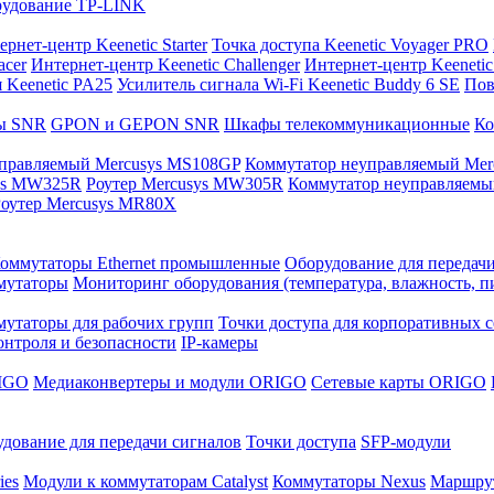
орудование TP-LINK
рнет-центр Keenetic Starter
Точка доступа Keenetic Voyager PRO
acer
Интернет-центр Keenetic Challenger
Интернет-центр Keenetic
 Keenetic PA25
Усилитель сигнала Wi-Fi Keenetic Buddy 6 SE
Пов
ы SNR
GPON и GEPON SNR
Шкафы телекоммуникационные
Ко
управляемый Mercusys MS108GP
Коммутатор неуправляемый Mer
sys MW325R
Роутер Mercusys MW305R
Коммутатор неуправляемы
оутер Mercusys MR80X
оммутаторы Ethernet промышленные
Оборудование для передач
мутаторы
Мониторинг оборудования (температура, влажность, п
утаторы для рабочих групп
Точки доступа для корпоративных с
онтроля и безопасности
IP-камеры
IGO
Медиаконвертеры и модули ORIGO
Сетевые карты ORIGO
дование для передачи сигналов
Точки доступа
SFP-модули
ies
Модули к коммутаторам Catalyst
Коммутаторы Nexus
Маршрут