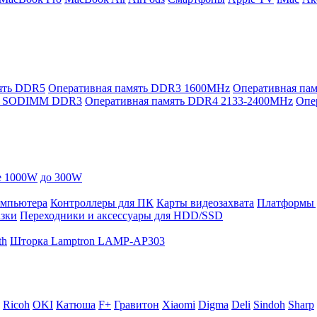
ять DDR5
Оперативная память DDR3 1600MHz
Оперативная п
ть SODIMM DDR3
Оперативная память DDR4 2133-2400MHz
Опе
е 1000W
до 300W
омпьютера
Контроллеры для ПК
Карты видеозахвата
Платформы 
азки
Переходники и аксессуары для HDD/SSD
th
Шторка Lamptron LAMP-AP303
Ricoh
OKI
Катюша
F+
Гравитон
Xiaomi
Digma
Deli
Sindoh
Sharp