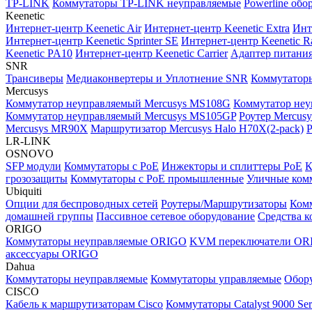
TP-LINK
Коммутаторы TP-LINK неуправляемые
Powerline об
Keenetic
Интернет-центр Keenetic Air
Интернет-центр Keenetic Extra
Инте
Интернет-центр Keenetic Sprinter SE
Интернет-центр Keenetic R
Keenetic PA10
Интернет-центр Keenetic Carrier
Адаптер питания
SNR
Трансиверы
Медиаконвертеры и Уплотнение SNR
Коммутатор
Mercusys
Коммутатор неуправляемый Mercusys MS108G
Коммутатор не
Коммутатор неуправляемый Mercusys MS105GP
Роутер Mercu
Mercusys MR90X
Маршрутизатор Mercusys Halo H70X(2-pack)
Р
LR-LINK
OSNOVO
SFP модули
Коммутаторы c PoE
Инжекторы и сплиттеры PoE
К
грозозащиты
Коммутаторы с PoE промышленные
Уличные ком
Ubiquiti
Опции для беспроводных сетей
Роутеры/Маршрутизаторы
Комм
домашней группы
Пассивное сетевое оборудование
Средства к
ORIGO
Коммутаторы неуправляемые ORIGO
KVM переключатели OR
аксессуары ORIGO
Dahua
Коммутаторы неуправляемые
Коммутаторы управляемые
Обору
CISCO
Кабель к маршрутизаторам Cisco
Коммутаторы Catalyst 9000 Ser