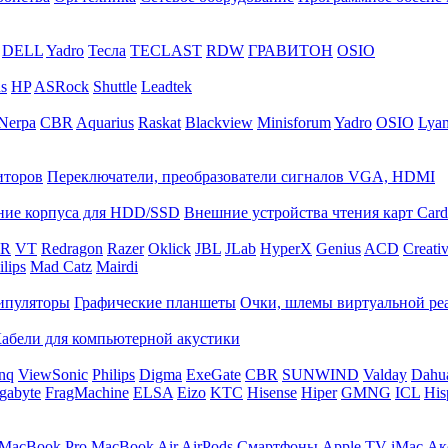
DELL
Yadro
Тесла
TECLAST
RDW
ГРАВИТОН
OSIO
s
HP
ASRock
Shuttle
Leadtek
Nerpa
CBR
Aquarius
Raskat
Blackview
Minisforum
Yadro
OSIO
Lya
иторов
Переключатели, преобразователи сигналов VGA, HDMI
ие корпуса для HDD/SSD
Внешние устройства чтения карт Card
R
VT
Redragon
Razer
Oklick
JBL
JLab
HyperX
Genius
ACD
Creati
ilips
Mad Catz
Mairdi
ипуляторы
Графические планшеты
Очки, шлемы виртуальной ре
абели для компьютерной акустики
nq
ViewSonic
Philips
Digma
ExeGate
CBR
SUNWIND
Valday
Dahu
gabyte
FragMachine
ELSA
Eizo
KTC
Hisense
Hiper
GMNG
ICL
His
MacBook Pro
MacBook Air
AirPods
Смартфоны
Apple TV
iMac
Ак