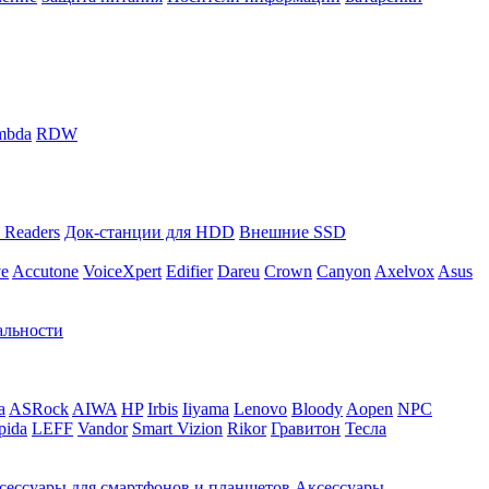
mbda
RDW
 Readers
Док-станции для HDD
Внешние SSD
ve
Accutone
VoiceXpert
Edifier
Dareu
Crown
Canyon
Axelvox
Asus
альности
a
ASRock
AIWA
HP
Irbis
Iiyama
Lenovo
Bloody
Aopen
NPC
pida
LEFF
Vandor
Smart Vizion
Rikor
Гравитон
Тесла
сессуары для смартфонов и планшетов
Аксессуары