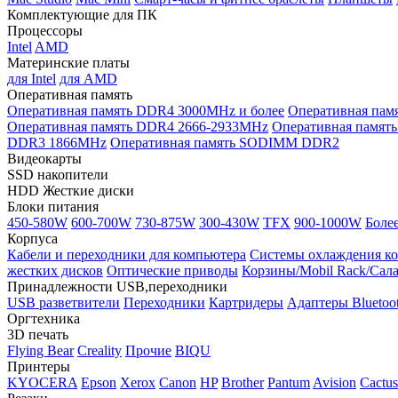
Комплектующие для ПК
Процессоры
Intel
AMD
Материнские платы
для Intel
для AMD
Оперативная память
Оперативная память DDR4 3000MHz и более
Оперативная пам
Оперативная память DDR4 2666-2933MHz
Оперативная памя
DDR3 1866MHz
Оперативная память SODIMM DDR2
Видеокарты
SSD накопители
HDD Жесткие диски
Блоки питания
450-580W
600-700W
730-875W
300-430W
TFX
900-1000W
Боле
Корпуса
Кабели и переходники для компьютера
Системы охлаждения к
жестких дисков
Оптические приводы
Корзины/Mobil Rack/Сал
Принадлежности USB,переходники
USB разветвители
Переходники
Картридеры
Адаптеры Bluetoo
Оргтехника
3D печать
Flying Bear
Creality
Прочие
BIQU
Принтеры
KYOCERA
Epson
Xerox
Canon
HP
Brother
Pantum
Avision
Cactus