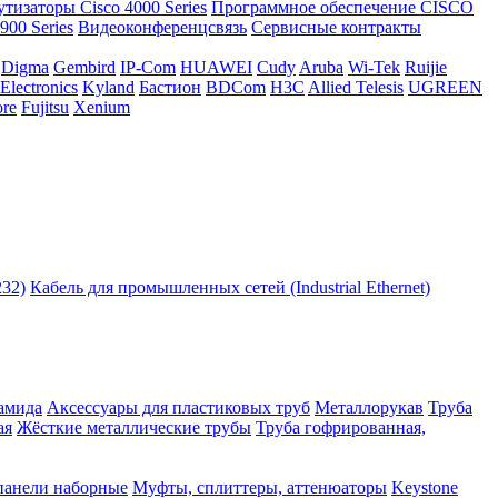
тизаторы Cisco 4000 Series
Программное обеспечение СISCO
00 Series
Видеоконференцсвязь
Сервисные контракты
Digma
Gembird
IP-Com
HUAWEI
Cudy
Aruba
Wi-Tek
Ruijie
Electronics
Kyland
Бастион
BDCom
H3C
Allied Telesis
UGREEN
re
Fujitsu
Xenium
232)
Кабель для промышленных сетей (Industrial Ethernet)
амида
Аксессуары для пластиковых труб
Металлорукав
Труба
ая
Жёсткие металлические трубы
Труба гофрированная,
панели наборные
Муфты, сплиттеры, аттенюаторы
Keystone