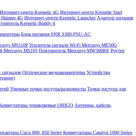
Интернет-центр Keenetic 4G
Интернет-центр Keenetic Start
 Skipper 4G
Интернет-центр Keenetic Launcher
Адаптер питания
торитель Keenetic Buddy 4
нвертеры
Блок питания SNR S300-PSU-AC
cusys MS110P
Усилитель сигнала Wi-Fi Mercusys ME50G
й Mercusys MS105
Повторитель Mercusys MW300RE
Роутер
и сигналов
Оптические медиаконвертеры
Устройства
итание)
етей
Уличные точки доступа/радиомосты
Точки доступа для
Коммутаторы управляемые ORIGO
Антенны, кабели,
изаторы Cisco 800, 850 Series
Коммутаторы Catalyst 1000 Series