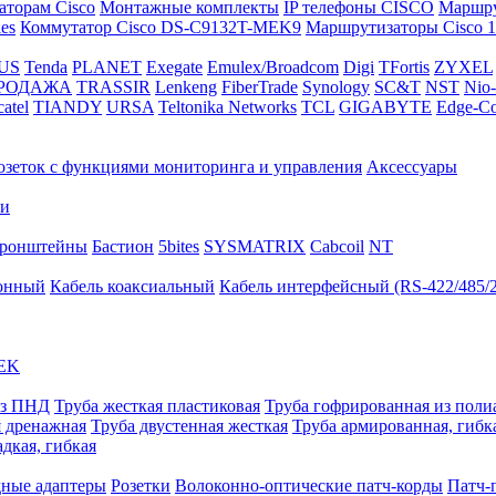
аторам Cisco
Монтажные комплекты
IP телефоны СISCO
Маршру
es
Коммутатор Cisco DS-C9132T-MEK9
Маршрутизаторы Cisco 19
US
Tenda
PLANET
Exegate
Emulex/Broadcom
Digi
TFortis
ZYXEL
РОДАЖА
TRASSIR
Lenkeng
FiberTrade
Synology
SC&T
NST
Nio-
catel
TIANDY
URSA
Teltonika Networks
TCL
GIGABYTE
Edge-Co
озеток с функциями мониторинга и управления
Аксессуары
ки
ронштейны
Бастион
5bites
SYSMATRIX
Cabcoil
NT
фонный
Кабель коаксиальный
Кабель интерфейсный (RS-422/485/
EK
из ПНД
Труба жесткая пластиковая
Труба гофрированная из поли
я дренажная
Труба двустенная жесткая
Труба армированная, гибк
адкая, гибкая
ные адаптеры
Розетки
Волоконно-оптические патч-корды
Патч-