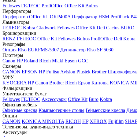
Резаки
Fellowes
ГЕЛЕОС
ProfiOffice
Office Kit
Bulros
Перфораторы
Перфоратор Office Kit OKP400A
Перфоратор HSM ProfiPack P4
Ламинаторы
ГЕЛЕОС
Kobra
Gladwork
Fellowes
Office Kit
Deli
Cactus
BURO
Брошюровщики
RENZ
ГЕЛЕОС
Office Kit
Fellowes
Bulros
ProfiOffice
Deli
Kobra
Ризографы
Опция Riso EURFMS-5307
Дупликатор Riso SF 5030
Плоттеры
Canon
HP
Roland
Ricoh
Miaki
Epson
GCC
Сканеры
CANON
EPSON
HP
Fujitsu
Avision
Plustek
Brother
Широкоформа
МФУ
KYOCERA
HP
Canon
Brother
Ricoh
Epson
Катюша
KONICA M
Фальцовщики
Уничтожители бумаг
Fellowes
ГЕЛЕОС
Аксессуары
Office Kit
Buro
Kobra
Офисная мебель
Офисные кресла
Компьютерные столы
Геймерские кресла
Демо
Опции
CANON
KONICA MINOLTA
RICOH
HP
XEROX
Fujifilm
SHA
Телевизоры, аудио-видео техника
Аксессуары