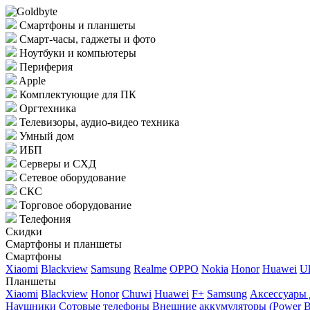
Смартфоны и планшеты
Смарт-часы, гаджеты и фото
Ноутбуки и компьютеры
Периферия
Apple
Комплектующие для ПК
Оргтехника
Телевизоры, аудио-видео техника
Умный дом
ИБП
Серверы и СХД
Сетевое оборудование
СКС
Торговое оборудование
Телефония
Скидки
Смартфоны и планшеты
Смартфоны
Xiaomi
Blackview
Samsung
Realme
OPPO
Nokia
Honor
Huawei
Ul
Планшеты
Xiaomi
Blackview
Honor
Chuwi
Huawei
F+
Samsung
Аксессуары 
Наушники
Сотовые телефоны
Внешние аккумуляторы (Power B