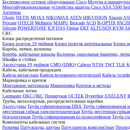
Беспроводное сетевое оборудование Cisco
Модули к маршрутиз
Многофункциональные устройства защиты Cisco ASA 5500 Seri
Антенны
Qlogic
NETIS
MOXA
NIKOMAX
ATEN
HIKVISION
Xiaomi
AS
Procase
QTECH
Mellanox
MAIPU
Brocade
ACD
B-OPTIX
РАСП
Silicom
POWERTONE
ICP DAS
Finisar
EKF
ALTUSEN KVM
Al
СКС
Блоки распределения питания
Блоки розеток 19 дюймов
Блоки розеток вертикальные
Блоки р
Короба, лючки, колонны
Короба, кабельные каналы
Колонны, напольные башенки, люч
Шкафы и стойки
Аксессуары 19 дюймов
CMO (ЦМО)
Cabeus
NTSS
TWT
TLK
К
Кабель, кабельная продукция
Кабель витая пара
Кабель волоконно-оптический
Кабель теле
Маркировка и крепеж
Монтажные материалы
Маркировка
Крепеж и метизы
Кабельные лотки
Lanmaster
DKC/ДКС
Промрукав
ОСТЕК
Hyperline
AXELENT
I
Трубы, металлорукав, распределительные коробки
Аксессуары
Труба гофрированная ПВХ
Труба гофрированная 
двустенная гибкая электротехническая
Труба двустенная гибка
безгалогенная
Труба гофрированная из полиолефинов
Труба гл
Компоненты кабельных систем
Разъемы
Патч-корды, шнуры
Патч-панели комплектные
Проход