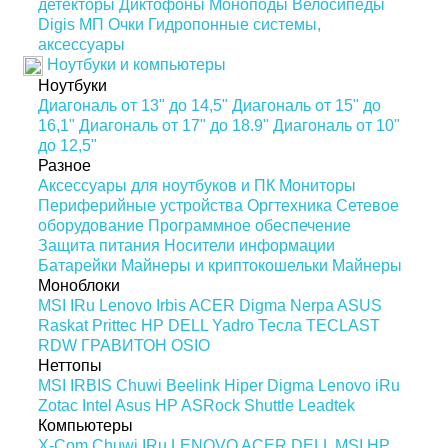
детекторы
Диктофоны
Моноподы
Велосипеды
Digis МП
Очки
Гидропонные системы,
аксессуары
Ноутбуки и компьютеры
Ноутбуки
Диагональ от 13" до 14,5"
Диагональ от 15" до
16,1"
Диагональ от 17" до 18.9"
Диагональ от 10"
до 12,5"
Разное
Аксессуары для ноутбуков и ПК
Мониторы
Периферийные устройства
Оргтехника
Сетевое
оборудование
Программное обеспечение
Защита питания
Носители информации
Батарейки
Майнеры и криптокошельки
Майнеры
Моноблоки
MSI
IRu
Lenovo
Irbis
ACER
Digma
Nerpa
ASUS
Raskat
Prittec
HP
DELL
Yadro
Тесла
TECLAST
RDW
ГРАВИТОН
OSIO
Неттопы
MSI
IRBIS
Chuwi
Beelink
Hiper
Digma
Lenovo
iRu
Zotac
Intel
Asus
HP
ASRock
Shuttle
Leadtek
Компьютеры
X-Com
Chuwi
IRu
LENOVO
ACER
DELL
MSI
HP