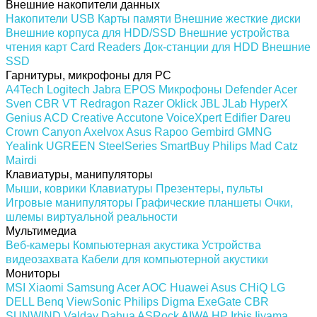
Внешние накопители данных
Накопители USB
Карты памяти
Внешние жесткие диски
Внешние корпуса для HDD/SSD
Внешние устройства
чтения карт Card Readers
Док-станции для HDD
Внешние
SSD
Гарнитуры, микрофоны для PC
A4Tech
Logitech
Jabra
EPOS
Микрофоны
Defender
Acer
Sven
CBR
VT
Redragon
Razer
Oklick
JBL
JLab
HyperX
Genius
ACD
Creative
Accutone
VoiceXpert
Edifier
Dareu
Crown
Canyon
Axelvox
Asus
Rapoo
Gembird
GMNG
Yealink
UGREEN
SteelSeries
SmartBuy
Philips
Mad Catz
Mairdi
Клавиатуры, манипуляторы
Мыши, коврики
Клавиатуры
Презентеры, пульты
Игровые манипуляторы
Графические планшеты
Очки,
шлемы виртуальной реальности
Мультимедиа
Веб-камеры
Компьютерная акустика
Устройства
видеозахвата
Кабели для компьютерной акустики
Мониторы
MSI
Xiaomi
Samsung
Acer
AOC
Huawei
Asus
CHiQ
LG
DELL
Benq
ViewSonic
Philips
Digma
ExeGate
CBR
SUNWIND
Valday
Dahua
ASRock
AIWA
HP
Irbis
Iiyama