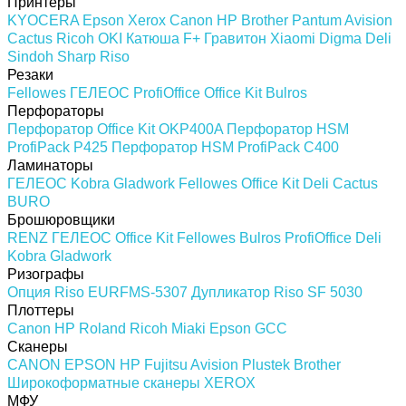
Принтеры
KYOCERA
Epson
Xerox
Canon
HP
Brother
Pantum
Avision
Cactus
Ricoh
OKI
Катюша
F+
Гравитон
Xiaomi
Digma
Deli
Sindoh
Sharp
Riso
Резаки
Fellowes
ГЕЛЕОС
ProfiOffice
Office Kit
Bulros
Перфораторы
Перфоратор Office Kit OKP400A
Перфоратор HSM
ProfiPack P425
Перфоратор HSM ProfiPack C400
Ламинаторы
ГЕЛЕОС
Kobra
Gladwork
Fellowes
Office Kit
Deli
Cactus
BURO
Брошюровщики
RENZ
ГЕЛЕОС
Office Kit
Fellowes
Bulros
ProfiOffice
Deli
Kobra
Gladwork
Ризографы
Опция Riso EURFMS-5307
Дупликатор Riso SF 5030
Плоттеры
Canon
HP
Roland
Ricoh
Miaki
Epson
GCC
Сканеры
CANON
EPSON
HP
Fujitsu
Avision
Plustek
Brother
Широкоформатные сканеры
XEROX
МФУ