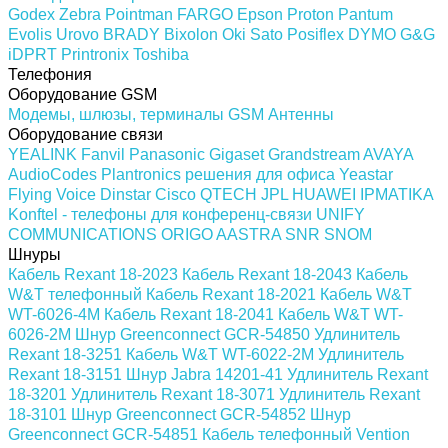
Godex
Zebra
Pointman
FARGO
Epson
Proton
Pantum
Evolis
Urovo
BRADY
Bixolon
Oki
Sato
Posiflex
DYMO
G&G
iDPRT
Printronix
Toshiba
Телефония
Оборудование GSM
Модемы, шлюзы, терминалы GSM
Антенны
Оборудование связи
YEALINK
Fanvil
Panasonic
Gigaset
Grandstream
AVAYA
AudioCodes
Plantronics решения для офиса
Yeastar
Flying Voice
Dinstar
Cisco
QTECH
JPL
HUAWEI
IPMATIKA
Konftel - телефоны для конференц-связи
UNIFY
COMMUNICATIONS
ORIGO
AASTRA
SNR
SNOM
Шнуры
Кабель Rexant 18-2023
Кабель Rexant 18-2043
Кабель
W&T телефонный
Кабель Rexant 18-2021
Кабель W&T
WT-6026-4M
Кабель Rexant 18-2041
Кабель W&T WT-
6026-2M
Шнур Greenconnect GCR-54850
Удлинитель
Rexant 18-3251
Кабель W&T WT-6022-2M
Удлинитель
Rexant 18-3151
Шнур Jabra 14201-41
Удлинитель Rexant
18-3201
Удлинитель Rexant 18-3071
Удлинитель Rexant
18-3101
Шнур Greenconnect GCR-54852
Шнур
Greenconnect GCR-54851
Кабель телефонный Vention