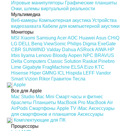
Игровые манипуляторы
Графические планшеты
Очки, шлемы виртуальной реальности
Мультимедиа
Веб-камеры
Компьютерная акустика
Устройства
видеозахвата
Кабели для компьютерной акустики
Мониторы
MSI
Xiaomi
Samsung
Acer
AOC
Huawei
Asus
CHiQ
LG
DELL
Benq
ViewSonic
Philips
Digma
ExeGate
CBR
SUNWIND
Valday
Dahua
ASRock
AIWA
HP
Irbis
Iiyama
Lenovo
Bloody
Aopen
NPC
BRAVUS
Delta Computers
Classic Solution
Raskat
Pinebro
Lime
Gigabyte
FragMachine
ELSA
Eizo
KTC
Hisense
Hiper
GMNG
ICL
Hispida
LEFF
Vandor
Smart Vizion
Rikor
Гравитон
Тесла
Apple
Все для Apple
Mac Studio
Mac Mini
Смарт-часы и фитнес
браслеты
Планшеты
MacBook Pro
MacBook Air
AirPods
Смартфоны
Apple TV
iMac
Аксессуары
для смартфонов и планшетов
Аксессуары
Комплектующие для ПК
Процессоры