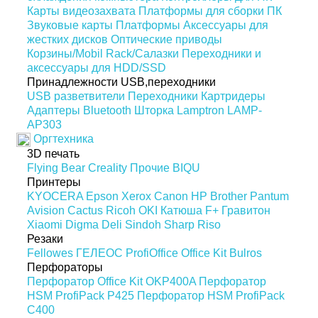
Карты видеозахвата
Платформы для сборки ПК
Звуковые карты
Платформы
Аксессуары для
жестких дисков
Оптические приводы
Корзины/Mobil Rack/Салазки
Переходники и
аксессуары для HDD/SSD
Принадлежности USB,переходники
USB разветвители
Переходники
Картридеры
Адаптеры Bluetooth
Шторка Lamptron LAMP-
AP303
Оргтехника
3D печать
Flying Bear
Creality
Прочие
BIQU
Принтеры
KYOCERA
Epson
Xerox
Canon
HP
Brother
Pantum
Avision
Cactus
Ricoh
OKI
Катюша
F+
Гравитон
Xiaomi
Digma
Deli
Sindoh
Sharp
Riso
Резаки
Fellowes
ГЕЛЕОС
ProfiOffice
Office Kit
Bulros
Перфораторы
Перфоратор Office Kit OKP400A
Перфоратор
HSM ProfiPack P425
Перфоратор HSM ProfiPack
C400