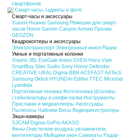
смартфонов
Смарт-часы, гаджеты и фото
Смарт-часы и аксессуары
Xiaomi
Huawei
Samsung
Ремешки для смарт-
часов
Honor
Garmin
Canyon
Aimoto
Прочие
GEOZON
Квадрокоптеры и аксессуары
Электротранспорт
Электронные книги
Рации
Умные и портативные колонки
Xiaomi
JBL
ExeGate
Anker
SVEN
Hoco
Vipe
SmartBuy
Sber
Sudio
Sony
Honor
Defender
CREATIVE
URAL
Digma
BBK
ACEFAST
A4Tech
Samsung
Oklick
HYUNDAI
Edifier
TTEC
Microlab
Lyambda
Портативная техника
Фототехника
Штативы,
стабилизаторы и селфи-палки
Инструменты
Приставки и медиаплееры
Аксессуары
Пылесосы
Чайники
Весы
Видеорегистраторы
Экшн-камеры
SJCAM
Digma
GoPro
AKASO
Фены
Очистители воздуха, увлажнители,
вентиляторы
Мойщики окон
Самокаты
Радар-