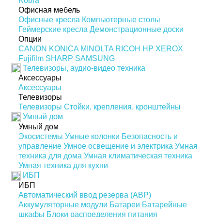
Kobra
Офисная мебель
Офисные кресла
Компьютерные столы
Геймерские кресла
Демонстрационные доски
Опции
CANON
KONICA MINOLTA
RICOH
HP
XEROX
Fujifilm
SHARP
SAMSUNG
Телевизоры, аудио-видео техника
Аксессуары
Аксессуары
Телевизоры
Телевизоры
Стойки, крепления, кронштейны
Умный дом
Умный дом
Экосистемы
Умные колонки
Безопасность и
управление
Умное освещение и электрика
Умная
техника для дома
Умная климатическая техника
Умная техника для кухни
ИБП
ИБП
Автоматический ввод резерва (АВР)
Аккумуляторные модули
Батареи
Батарейные
шкафы
Блоки распределения питания