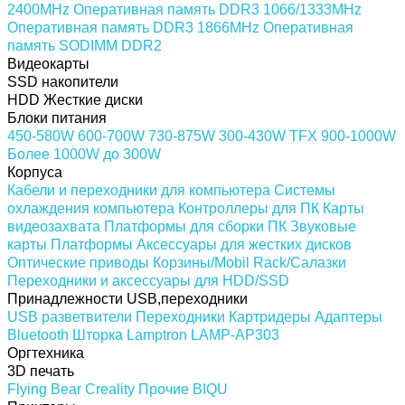
2400MHz
Оперативная память DDR3 1066/1333MHz
Оперативная память DDR3 1866MHz
Оперативная
память SODIMM DDR2
Видеокарты
SSD накопители
HDD Жесткие диски
Блоки питания
450-580W
600-700W
730-875W
300-430W
TFX
900-1000W
Более 1000W
до 300W
Корпуса
Кабели и переходники для компьютера
Системы
охлаждения компьютера
Контроллеры для ПК
Карты
видеозахвата
Платформы для сборки ПК
Звуковые
карты
Платформы
Аксессуары для жестких дисков
Оптические приводы
Корзины/Mobil Rack/Салазки
Переходники и аксессуары для HDD/SSD
Принадлежности USB,переходники
USB разветвители
Переходники
Картридеры
Адаптеры
Bluetooth
Шторка Lamptron LAMP-AP303
Оргтехника
3D печать
Flying Bear
Creality
Прочие
BIQU