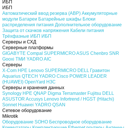
ИБП
ИБП
Автоматический ввод резерва (АВР)
Аккумуляторные
модули
Батареи
Батарейные шкафы
Блоки
распределения питания
Дополнительное оборудование
Защита от скачков напряжения
Кабели питания
Трёхфазные ИБП
ИБП
Серверы и СХД
Серверные платформы
GIGABYTE
Compal
SUPERMICRO
ASUS
Chenbro
SNR
Gooxi
ТМИ
YADRO
AIC
Серверы
X-Com
HPE
Lenovo
SUPERMICRO
DELL
Гравитон
Aquarius
QTECH
YADRO
Cisco
POWER LEADER
(HUAWEI)
OpenYard
H3C
Серверы и хранения данных
Synology
HPE
QNAP
Digma
Terramaster
Fujitsu
DELL
ASUSTOR
Accusys
Lenovo
Infortrend / HGST (Hitachi)
Sonnet
Huawei
YADRO
QSAN
Сетевое оборудование
Mikrotik
Оборудование SOHO
Беспроводное оборудование
Коммутаторы
Комплектующие
Ethernet роутеры
Антенны