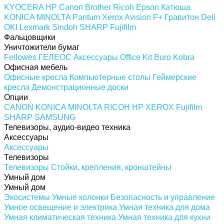
KYOCERA
HP
Canon
Brother
Ricoh
Epson
Катюша
KONICA MINOLTA
Pantum
Xerox
Avision
F+
Гравитон
Deli
OKI
Lexmark
Sindoh
SHARP
Fujifilm
Фальцовщики
Уничтожители бумаг
Fellowes
ГЕЛЕОС
Аксессуары
Office Kit
Buro
Kobra
Офисная мебель
Офисные кресла
Компьютерные столы
Геймерские
кресла
Демонстрационные доски
Опции
CANON
KONICA MINOLTA
RICOH
HP
XEROX
Fujifilm
SHARP
SAMSUNG
Телевизоры, аудио-видео техника
Аксессуары
Аксессуары
Телевизоры
Телевизоры
Стойки, крепления, кронштейны
Умный дом
Умный дом
Экосистемы
Умные колонки
Безопасность и управление
Умное освещение и электрика
Умная техника для дома
Умная климатическая техника
Умная техника для кухни