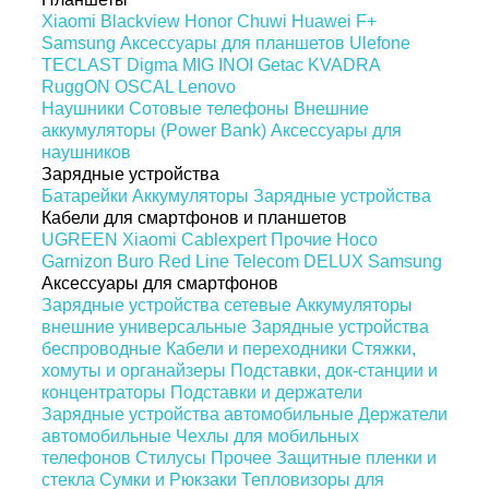
Xiaomi
Blackview
Honor
Chuwi
Huawei
F+
Samsung
Аксессуары для планшетов
Ulefone
TECLAST
Digma
MIG
INOI
Getac
KVADRA
RuggON
OSCAL
Lenovo
Наушники
Сотовые телефоны
Внешние
аккумуляторы (Power Bank)
Аксессуары для
наушников
Зарядные устройства
Батарейки
Аккумуляторы
Зарядные устройства
Кабели для смартфонов и планшетов
UGREEN
Xiaomi
Cablexpert
Прочие
Hoco
Garnizon
Buro
Red Line
Telecom
DELUX
Samsung
Аксессуары для смартфонов
Зарядные устройства сетевые
Аккумуляторы
внешние универсальные
Зарядные устройства
беспроводные
Кабели и переходники
Стяжки,
хомуты и органайзеры
Подставки, док-станции и
концентраторы
Подставки и держатели
Зарядные устройства автомобильные
Держатели
автомобильные
Чехлы для мобильных
телефонов
Стилусы
Прочее
Защитные пленки и
стекла
Сумки и Рюкзаки
Тепловизоры для