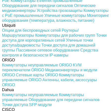
PoE
Коммутаторы Ethernet промышленные
Оборудование для передачи сигналов
Оптические
медиаконвертеры
Устройства грозозащиты
Коммутаторы
с PoE промышленные
Уличные коммутаторы
Мониторинг
оборудования (температура, влажность, питание)
Ubiquiti
Опции для беспроводных сетей
Роутеры/
Маршрутизаторы
Коммутаторы для рабочих групп
Точки
доступа для корпоративных сетей
Уличные точки
доступа/радиомосты
Точки доступа для домашней
группы
Пассивное сетевое оборудование
Средства
контроля и безопасности
IP-камеры
ORIGO
Коммутаторы неуправляемые ORIGO
KVM
переключатели ORIGO
Медиаконвертеры и модули
ORIGO
Сетевые карты ORIGO
Коммутаторы
управляемые ORIGO
Антенны, кабели, аксессуары
ORIGO
Dahua
Коммутаторы неуправляемые
Коммутаторы
управляемые
Оборудование для передачи сигналов
Точки доступа
SFP-модули
CISCO