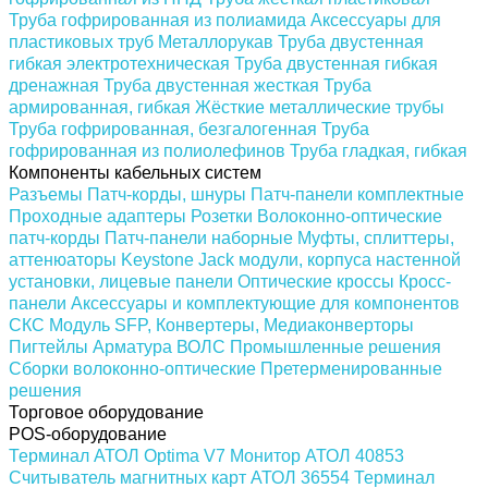
Труба гофрированная из полиамида
Аксессуары для
пластиковых труб
Металлорукав
Труба двустенная
гибкая электротехническая
Труба двустенная гибкая
дренажная
Труба двустенная жесткая
Труба
армированная, гибкая
Жёсткие металлические трубы
Труба гофрированная, безгалогенная
Труба
гофрированная из полиолефинов
Труба гладкая, гибкая
Компоненты кабельных систем
Разъемы
Патч-корды, шнуры
Патч-панели комплектные
Проходные адаптеры
Розетки
Волоконно-оптические
патч-корды
Патч-панели наборные
Муфты, сплиттеры,
аттенюаторы
Keystone Jack модули, корпуса настенной
установки, лицевые панели
Оптические кроссы
Кросс-
панели
Аксессуары и комплектующие для компонентов
СКС
Модуль SFP, Конвертеры, Медиаконверторы
Пигтейлы
Арматура ВОЛС
Промышленные решения
Сборки волоконно-оптические
Претерменированные
решения
Торговое оборудование
POS-оборудование
Терминал АТОЛ Optima V7
Монитор АТОЛ 40853
Считыватель магнитных карт АТОЛ 36554
Терминал