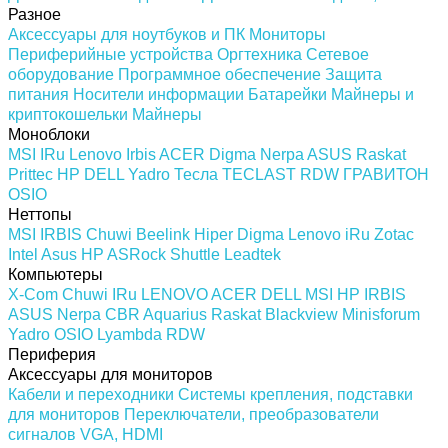
Разное
Аксессуары для ноутбуков и ПК
Мониторы
Периферийные устройства
Оргтехника
Сетевое
оборудование
Программное обеспечение
Защита
питания
Носители информации
Батарейки
Майнеры и
криптокошельки
Майнеры
Моноблоки
MSI
IRu
Lenovo
Irbis
ACER
Digma
Nerpa
ASUS
Raskat
Prittec
HP
DELL
Yadro
Тесла
TECLAST
RDW
ГРАВИТОН
OSIO
Неттопы
MSI
IRBIS
Chuwi
Beelink
Hiper
Digma
Lenovo
iRu
Zotac
Intel
Asus
HP
ASRock
Shuttle
Leadtek
Компьютеры
X-Com
Chuwi
IRu
LENOVO
ACER
DELL
MSI
HP
IRBIS
ASUS
Nerpa
CBR
Aquarius
Raskat
Blackview
Minisforum
Yadro
OSIO
Lyambda
RDW
Периферия
Аксессуары для мониторов
Кабели и переходники
Системы крепления, подставки
для мониторов
Переключатели, преобразователи
сигналов VGA, HDMI