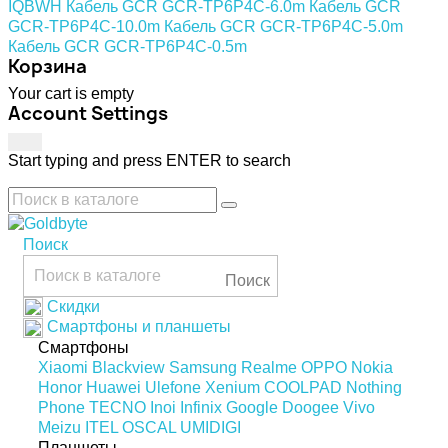
IQBWH
Кабель GCR GCR-TP6P4C-6.0m
Кабель GCR
GCR-TP6P4C-10.0m
Кабель GCR GCR-TP6P4C-5.0m
Кабель GCR GCR-TP6P4C-0.5m
Корзина
Your cart is empty
Account Settings
Start typing and press ENTER to search
Поиск
Поиск
Скидки
Смартфоны и планшеты
Смартфоны
Xiaomi
Blackview
Samsung
Realme
OPPO
Nokia
Honor
Huawei
Ulefone
Xenium
COOLPAD
Nothing
Phone
TECNO
Inoi
Infinix
Google
Doogee
Vivo
Meizu
ITEL
OSCAL
UMIDIGI
Планшеты