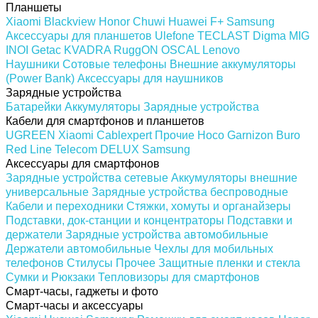
Планшеты
Xiaomi
Blackview
Honor
Chuwi
Huawei
F+
Samsung
Аксессуары для планшетов
Ulefone
TECLAST
Digma
MIG
INOI
Getac
KVADRA
RuggON
OSCAL
Lenovo
Наушники
Сотовые телефоны
Внешние аккумуляторы
(Power Bank)
Аксессуары для наушников
Зарядные устройства
Батарейки
Аккумуляторы
Зарядные устройства
Кабели для смартфонов и планшетов
UGREEN
Xiaomi
Cablexpert
Прочие
Hoco
Garnizon
Buro
Red Line
Telecom
DELUX
Samsung
Аксессуары для смартфонов
Зарядные устройства сетевые
Аккумуляторы внешние
универсальные
Зарядные устройства беспроводные
Кабели и переходники
Стяжки, хомуты и органайзеры
Подставки, док-станции и концентраторы
Подставки и
держатели
Зарядные устройства автомобильные
Держатели автомобильные
Чехлы для мобильных
телефонов
Стилусы
Прочее
Защитные пленки и стекла
Сумки и Рюкзаки
Тепловизоры для смартфонов
Смарт-часы, гаджеты и фото
Смарт-часы и аксессуары