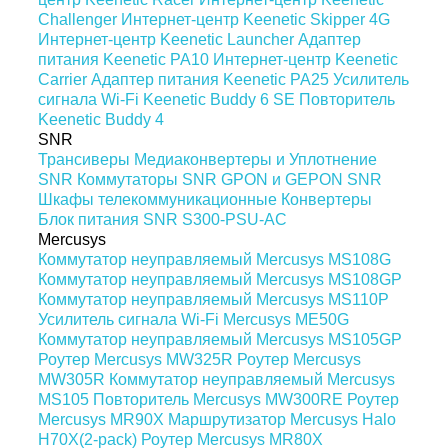
Challenger
Интернет-центр Keenetic Skipper 4G
Интернет-центр Keenetic Launcher
Адаптер
питания Keenetic PA10
Интернет-центр Keenetic
Carrier
Адаптер питания Keenetic PA25
Усилитель
сигнала Wi-Fi Keenetic Buddy 6 SE
Повторитель
Keenetic Buddy 4
SNR
Трансиверы
Медиаконвертеры и Уплотнение
SNR
Коммутаторы SNR
GPON и GEPON SNR
Шкафы телекоммуникационные
Конвертеры
Блок питания SNR S300-PSU-AC
Mercusys
Коммутатор неуправляемый Mercusys MS108G
Коммутатор неуправляемый Mercusys MS108GP
Коммутатор неуправляемый Mercusys MS110P
Усилитель сигнала Wi-Fi Mercusys ME50G
Коммутатор неуправляемый Mercusys MS105GP
Роутер Mercusys MW325R
Роутер Mercusys
MW305R
Коммутатор неуправляемый Mercusys
MS105
Повторитель Mercusys MW300RE
Роутер
Mercusys MR90X
Маршрутизатор Mercusys Halo
H70X(2-pack)
Роутер Mercusys MR80X