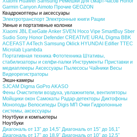
Xiaomi
Huawei
Samsung
Ремешки для смарт-часов
Honor
Garmin
Canyon
Aimoto
Прочие
GEOZON
Квадрокоптеры и аксессуары
Электротранспорт
Электронные книги
Рации
Умные и портативные колонки
Xiaomi
JBL
ExeGate
Anker
SVEN
Hoco
Vipe
SmartBuy
Sber
Sudio
Sony
Honor
Defender
CREATIVE
URAL
Digma
BBK
ACEFAST
A4Tech
Samsung
Oklick
HYUNDAI
Edifier
TTEC
Microlab
Lyambda
Портативная техника
Фототехника
Штативы,
стабилизаторы и селфи-палки
Инструменты
Приставки и
медиаплееры
Аксессуары
Пылесосы
Чайники
Весы
Видеорегистраторы
Экшн-камеры
SJCAM
Digma
GoPro
AKASO
Фены
Очистители воздуха, увлажнители, вентиляторы
Мойщики окон
Самокаты
Радар-детекторы
Диктофоны
Моноподы
Велосипеды
Digis МП
Очки
Гидропонные
системы, аксессуары
Ноутбуки и компьютеры
Ноутбуки
Диагональ от 13" до 14,5"
Диагональ от 15" до 16,1"
Диагональ от 17" до 18.9"
Диагональ от 10" до 12,5"