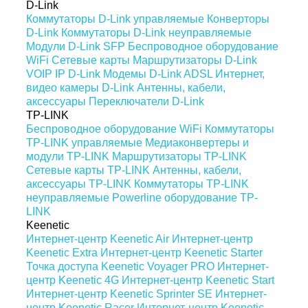
D-Link
Коммутаторы D-Link управляемые
Конверторы
D-Link
Коммутаторы D-Link неуправляемые
Модули D-Link SFP
Беспроводное оборудование
WiFi
Сетевые карты
Маршрутизаторы D-Link
VOIP IP D-Link
Модемы D-Link ADSL
Интернет,
видео камеры D-Link
Антенны, кабели,
аксессуары
Переключатели D-Link
TP-LINK
Беспроводное оборудование WiFi
Коммутаторы
TP-LINK управляемые
Медиаконвертеры и
модули TP-LINK
Маршрутизаторы TP-LINK
Сетевые карты TP-LINK
Антенны, кабели,
аксессуары TP-LINK
Коммутаторы TP-LINK
неуправляемые
Powerline оборудование TP-
LINK
Keenetic
Интернет-центр Keenetic Air
Интернет-центр
Keenetic Extra
Интернет-центр Keenetic Starter
Точка доступа Keenetic Voyager PRO
Интернет-
центр Keenetic 4G
Интернет-центр Keenetic Start
Интернет-центр Keenetic Sprinter SE
Интернет-
центр Keenetic Racer
Интернет-центр Keenetic