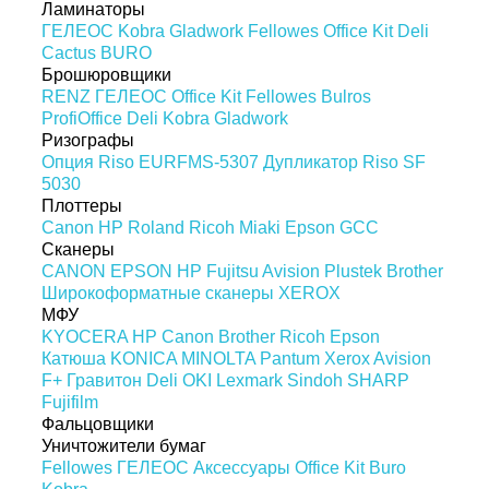
Ламинаторы
ГЕЛЕОС
Kobra
Gladwork
Fellowes
Office Kit
Deli
Cactus
BURO
Брошюровщики
RENZ
ГЕЛЕОС
Office Kit
Fellowes
Bulros
ProfiOffice
Deli
Kobra
Gladwork
Ризографы
Опция Riso EURFMS-5307
Дупликатор Riso SF
5030
Плоттеры
Canon
HP
Roland
Ricoh
Miaki
Epson
GCC
Сканеры
CANON
EPSON
HP
Fujitsu
Avision
Plustek
Brother
Широкоформатные сканеры
XEROX
МФУ
KYOCERA
HP
Canon
Brother
Ricoh
Epson
Катюша
KONICA MINOLTA
Pantum
Xerox
Avision
F+
Гравитон
Deli
OKI
Lexmark
Sindoh
SHARP
Fujifilm
Фальцовщики
Уничтожители бумаг
Fellowes
ГЕЛЕОС
Аксессуары
Office Kit
Buro