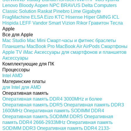
Lenovo
Bloody
Aopen
NPC
BRAVUS
Delta Computers
Classic Solution
Raskat
Pinebro
Lime
Gigabyte
FragMachine
ELSA
Eizo
KTC
Hisense
Hiper
GMNG
ICL
Hispida
LEFF
Vandor
Smart Vizion
Rikor
Гравитон
Тесла
Apple
Все для Apple
Mac Studio
Mac Mini
Смарт-часы и фитнес браслеты
Планшеты
MacBook Pro
MacBook Air
AirPods
Смартфоны
Apple TV
iMac
Аксессуары для смартфонов и планшетов
Аксессуары
Комплектующие для ПК
Процессоры
Intel
AMD
Материнские платы
для Intel
для AMD
Оперативная память
Оперативная память DDR4 3000MHz и более
Оперативная память DDR5
Оперативная память DDR3
1600MHz
Оперативная память SODIMM DDR4
Оперативная память SODIMM DDR5
Оперативная
память DDR4 2666-2933MHz
Оперативная память
SODIMM DDR3
Оперативная память DDR4 2133-