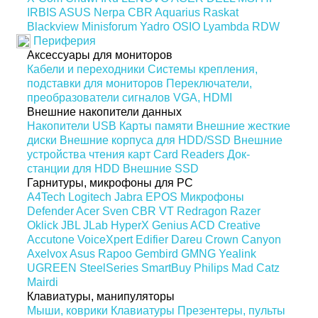
IRBIS
ASUS
Nerpa
CBR
Aquarius
Raskat
Blackview
Minisforum
Yadro
OSIO
Lyambda
RDW
Периферия
Аксессуары для мониторов
Кабели и переходники
Системы крепления,
подставки для мониторов
Переключатели,
преобразователи сигналов VGA, HDMI
Внешние накопители данных
Накопители USB
Карты памяти
Внешние жесткие
диски
Внешние корпуса для HDD/SSD
Внешние
устройства чтения карт Card Readers
Док-
станции для HDD
Внешние SSD
Гарнитуры, микрофоны для PC
A4Tech
Logitech
Jabra
EPOS
Микрофоны
Defender
Acer
Sven
CBR
VT
Redragon
Razer
Oklick
JBL
JLab
HyperX
Genius
ACD
Creative
Accutone
VoiceXpert
Edifier
Dareu
Crown
Canyon
Axelvox
Asus
Rapoo
Gembird
GMNG
Yealink
UGREEN
SteelSeries
SmartBuy
Philips
Mad Catz
Mairdi
Клавиатуры, манипуляторы
Мыши, коврики
Клавиатуры
Презентеры, пульты