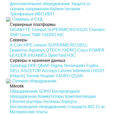
Дополнительное оборудование
Защита от
скачков напряжения
Кабели питания
Трёхфазные ИБП
ИБП
Серверы и СХД
Серверные платформы
GIGABYTE
Compal
SUPERMICRO
ASUS
Chenbro
SNR
Gooxi
ТМИ
YADRO
AIC
Серверы
X-Com
HPE
Lenovo
SUPERMICRO
DELL
Гравитон
Aquarius
QTECH
YADRO
Cisco
POWER
LEADER (HUAWEI)
OpenYard
H3C
Серверы и хранения данных
Synology
HPE
QNAP
Digma
Terramaster
Fujitsu
DELL
ASUSTOR
Accusys
Lenovo
Infortrend / HGST
(Hitachi)
Sonnet
Huawei
YADRO
QSAN
Сетевое оборудование
Mikrotik
Оборудование SOHO
Беспроводное
оборудование
Коммутаторы
Комплектующие
Ethernet роутеры
Антенны
Корпуса
Беспроводное оборудование стандарта 802.11 ас
Материнские платы