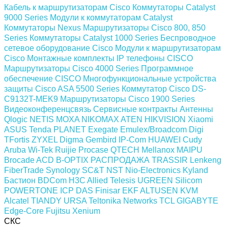
Кабель к маршрутизаторам Cisco
Коммутаторы Catalyst
9000 Series
Модули к коммутаторам Catalyst
Коммутаторы Nexus
Маршрутизаторы Cisco 800, 850
Series
Коммутаторы Catalyst 1000 Series
Беспроводное
сетевое оборудование Cisco
Модули к маршрутизаторам
Cisco
Монтажные комплекты
IP телефоны СISCO
Маршрутизаторы Cisco 4000 Series
Программное
обеспечение СISCO
Многофункциональные устройства
защиты Cisco ASA 5500 Series
Коммутатор Cisco DS-
C9132T-MEK9
Маршрутизаторы Cisco 1900 Series
Видеоконференцсвязь
Сервисные контракты
Антенны
Qlogic
NETIS
MOXA
NIKOMAX
ATEN
HIKVISION
Xiaomi
ASUS
Tenda
PLANET
Exegate
Emulex/Broadcom
Digi
TFortis
ZYXEL
Digma
Gembird
IP-Com
HUAWEI
Cudy
Aruba
Wi-Tek
Ruijie
Procase
QTECH
Mellanox
MAIPU
Brocade
ACD
B-OPTIX
РАСПРОДАЖА
TRASSIR
Lenkeng
FiberTrade
Synology
SC&T
NST
Nio-Electronics
Kyland
Бастион
BDCom
H3C
Allied Telesis
UGREEN
Silicom
POWERTONE
ICP DAS
Finisar
EKF
ALTUSEN KVM
Alcatel
TIANDY
URSA
Teltonika Networks
TCL
GIGABYTE
Edge-Core
Fujitsu
Xenium
СКС