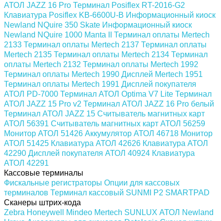
АТОЛ JAZZ 16 Pro
Терминал Posiflex RT-2016-G2
Клавиатура Posiflex KB-6600U-B
Информационный киоск
Newland NQuire 350 Skate
Информационный киоск
Newland NQuire 1000 Manta II
Терминал оплаты Mertech
2133
Терминал оплаты Mertech 2137
Терминал оплаты
Mertech 2135
Терминал оплаты Mertech 2134
Терминал
оплаты Mertech 2132
Терминал оплаты Mertech 1992
Терминал оплаты Mertech 1990
Дисплей Mertech 1951
Терминал оплаты Mertech 1991
Дисплей покупателя
АТОЛ PD-7000
Терминал АТОЛ Optima V7 Lite
Терминал
АТОЛ JAZZ 15 Pro v2
Терминал АТОЛ JAZZ 16 Pro белый
Терминал АТОЛ JAZZ 15
Считыватель магнитных карт
АТОЛ 56391
Считыватель магнитных карт АТОЛ 56259
Монитор АТОЛ 51426
Аккумулятор АТОЛ 46718
Монитор
АТОЛ 51425
Клавиатура АТОЛ 42626
Клавиатура АТОЛ
42290
Дисплей покупателя АТОЛ 40924
Клавиатура
АТОЛ 42291
Кассовые терминалы
Фискальные регистраторы
Опции для кассовых
терминалов
Терминал кассовый SUNMI P2 SMARTPAD
Сканеры штрих-кода
Zebra
Honeywell
Mindeo
Mertech
SUNLUX
АТОЛ
Newland