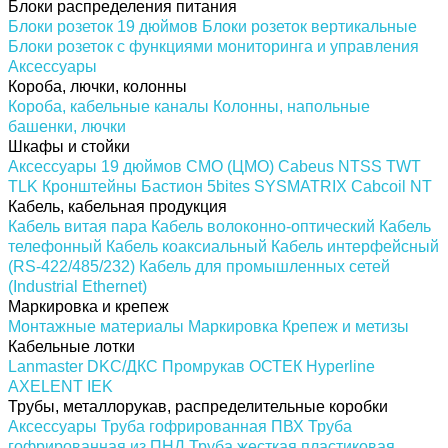
Блоки распределения питания
Блоки розеток 19 дюймов
Блоки розеток вертикальные
Блоки розеток с функциями мониторинга и управления
Аксессуары
Короба, лючки, колонны
Короба, кабельные каналы
Колонны, напольные
башенки, лючки
Шкафы и стойки
Аксессуары 19 дюймов
CMO (ЦМО)
Cabeus
NTSS
TWT
TLK
Кронштейны
Бастион
5bites
SYSMATRIX
Cabcoil
NT
Кабель, кабельная продукция
Кабель витая пара
Кабель волоконно-оптический
Кабель
телефонный
Кабель коаксиальный
Кабель интерфейсный
(RS-422/485/232)
Кабель для промышленных сетей
(Industrial Ethernet)
Маркировка и крепеж
Монтажные материалы
Маркировка
Крепеж и метизы
Кабельные лотки
Lanmaster
DKC/ДКС
Промрукав
ОСТЕК
Hyperline
AXELENT
IEK
Трубы, металлорукав, распределительные коробки
Аксессуары
Труба гофрированная ПВХ
Труба
гофрированная из ПНД
Труба жесткая пластиковая