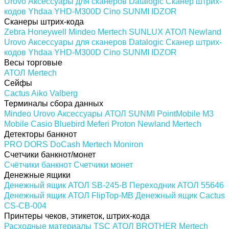
Urovo
Аксессуары для сканеров
Datalogic
Сканер штрих-
кодов Yhdaa YHD-M300D
Cino
SUNMI
IDZOR
Сканеры штрих-кода
Zebra
Honeywell
Mindeo
Mertech
SUNLUX
АТОЛ
Newland
Urovo
Аксессуары для сканеров
Datalogic
Сканер штрих-
кодов Yhdaa YHD-M300D
Cino
SUNMI
IDZOR
Весы торговые
АТОЛ
Mertech
Сейфы
Cactus
Aiko
Valberg
Терминалы сбора данных
Mindeo
Urovo
Аксессуары
АТОЛ
SUNMI
PointMobile
M3
Mobile
Casio
Bluebird
Meferi
Proton
Newland
Mertech
Детекторы банкнот
PRO
DORS
DoCash
Mertech
Moniron
Счетчики банкнот/монет
Счётчики банкнот
Счетчики монет
Денежные ящики
Денежный ящик АТОЛ SB-245-B
Переходник АТОЛ 55646
Денежный ящик АТОЛ FlipTop-MB
Денежный ящик Cactus
CS-CB-004
Принтеры чеков, этикеток, штрих-кода
Расходные материалы
TSC
АТОЛ
BROTHER
Mertech