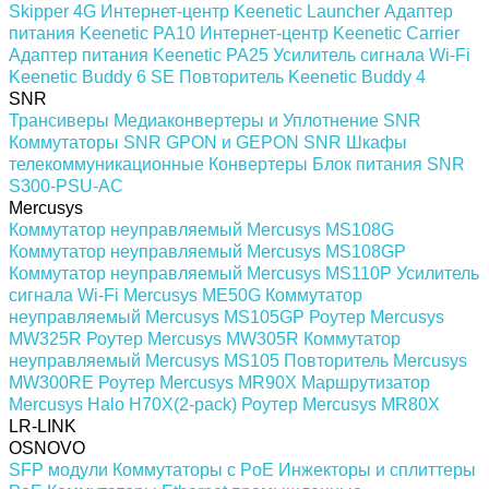
Skipper 4G
Интернет-центр Keenetic Launcher
Адаптер
питания Keenetic PA10
Интернет-центр Keenetic Carrier
Адаптер питания Keenetic PA25
Усилитель сигнала Wi-Fi
Keenetic Buddy 6 SE
Повторитель Keenetic Buddy 4
SNR
Трансиверы
Медиаконвертеры и Уплотнение SNR
Коммутаторы SNR
GPON и GEPON SNR
Шкафы
телекоммуникационные
Конвертеры
Блок питания SNR
S300-PSU-AC
Mercusys
Коммутатор неуправляемый Mercusys MS108G
Коммутатор неуправляемый Mercusys MS108GP
Коммутатор неуправляемый Mercusys MS110P
Усилитель
сигнала Wi-Fi Mercusys ME50G
Коммутатор
неуправляемый Mercusys MS105GP
Роутер Mercusys
MW325R
Роутер Mercusys MW305R
Коммутатор
неуправляемый Mercusys MS105
Повторитель Mercusys
MW300RE
Роутер Mercusys MR90X
Маршрутизатор
Mercusys Halo H70X(2-pack)
Роутер Mercusys MR80X
LR-LINK
OSNOVO
SFP модули
Коммутаторы c PoE
Инжекторы и сплиттеры