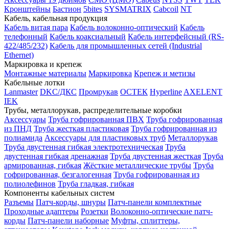
Кронштейны
Бастион
5bites
SYSMATRIX
Cabcoil
NT
Кабель, кабельная продукция
Кабель витая пара
Кабель волоконно-оптический
Кабель
телефонный
Кабель коаксиальный
Кабель интерфейсный (RS-
422/485/232)
Кабель для промышленных сетей (Industrial
Ethernet)
Маркировка и крепеж
Монтажные материалы
Маркировка
Крепеж и метизы
Кабельные лотки
Lanmaster
DKC/ДКС
Промрукав
ОСТЕК
Hyperline
AXELENT
IEK
Трубы, металлорукав, распределительные коробки
Аксессуары
Труба гофрированная ПВХ
Труба гофрированная
из ПНД
Труба жесткая пластиковая
Труба гофрированная из
полиамида
Аксессуары для пластиковых труб
Металлорукав
Труба двустенная гибкая электротехническая
Труба
двустенная гибкая дренажная
Труба двустенная жесткая
Труба
армированная, гибкая
Жёсткие металлические трубы
Труба
гофрированная, безгалогенная
Труба гофрированная из
полиолефинов
Труба гладкая, гибкая
Компоненты кабельных систем
Разъемы
Патч-корды, шнуры
Патч-панели комплектные
Проходные адаптеры
Розетки
Волоконно-оптические патч-
корды
Патч-панели наборные
Муфты, сплиттеры,