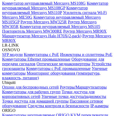
Коммутатор неуправляемый Mercusys MS108G
Коммутатор
неуправляемый Mercusys MS108GP
Коммутатор
неуправляемый Mercusys MS110P
Усилитель сигнала Wi-Fi
Mercusys ME50G
Коммутатор неуправляемый Mercusys
MS105GP
Роутер Mercusys MW325R
Роутер Mercusys
MW305R
Коммутатор неуправляемый Mercusys MS105
Повторитель Mercusys MW300RE
Роутер Mercusys MR90X
Маршрутизатор Mercusys Halo H70X(2-pack)
Роутер Mercusys
MR80X
LR-LINK
OSNOVO
SFP модули
Коммутаторы c PoE
Инжекторы и сплиттеры PoE
Коммутаторы Ethernet промышленные
Оборудование для
передачи сигналов
Оптические медиаконвертеры
Устройства
грозозащиты
Коммутаторы с PoE промышленные
Уличные
коммутаторы
Мониторинг оборудования (температура,
влажность, питание)
Ubiquiti
Опции для беспроводных сетей
Роутеры/Маршрутизаторы
Коммутаторы для рабочих групп
Точки доступа для
корпоративных сетей
Уличные точки доступа/радиомосты
Точки доступа для домашней группы
Пассивное сетевое
оборудование
Средства контроля и безопасности
IP-камеры
ORIGO
Коммутаторы неуправляемые ORIGO
KVM переключатели