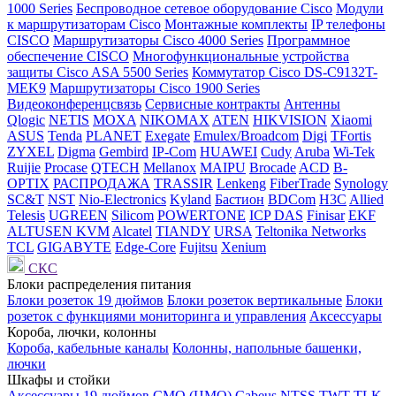
1000 Series
Беспроводное сетевое оборудование Cisco
Модули
к маршрутизаторам Cisco
Монтажные комплекты
IP телефоны
СISCO
Маршрутизаторы Cisco 4000 Series
Программное
обеспечение СISCO
Многофункциональные устройства
защиты Cisco ASA 5500 Series
Коммутатор Cisco DS-C9132T-
MEK9
Маршрутизаторы Cisco 1900 Series
Видеоконференцсвязь
Сервисные контракты
Антенны
Qlogic
NETIS
MOXA
NIKOMAX
ATEN
HIKVISION
Xiaomi
ASUS
Tenda
PLANET
Exegate
Emulex/Broadcom
Digi
TFortis
ZYXEL
Digma
Gembird
IP-Com
HUAWEI
Cudy
Aruba
Wi-Tek
Ruijie
Procase
QTECH
Mellanox
MAIPU
Brocade
ACD
B-
OPTIX
РАСПРОДАЖА
TRASSIR
Lenkeng
FiberTrade
Synology
SC&T
NST
Nio-Electronics
Kyland
Бастион
BDCom
H3C
Allied
Telesis
UGREEN
Silicom
POWERTONE
ICP DAS
Finisar
EKF
ALTUSEN KVM
Alcatel
TIANDY
URSA
Teltonika Networks
TCL
GIGABYTE
Edge-Core
Fujitsu
Xenium
СКС
Блоки распределения питания
Блоки розеток 19 дюймов
Блоки розеток вертикальные
Блоки
розеток с функциями мониторинга и управления
Аксессуары
Короба, лючки, колонны
Короба, кабельные каналы
Колонны, напольные башенки,
лючки
Шкафы и стойки
Аксессуары 19 дюймов
CMO (ЦМО)
Cabeus
NTSS
TWT
TLK