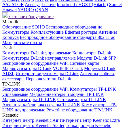
ASUSTOR
Accusys
Lenovo
Infortrend / HGST (Hitachi)
Sonnet
Huawei
YADRO
QSAN
Сетевое оборудование
Mikrotik
Оборудование SOHO
Беспроводное оборудование
Коммутаторы
Комплектующие
Ethernet роутеры
Антенны
Корпуса
Беспроводное оборудование стандарта 802.11 ас
Материнские платы
D-Link
Коммутаторы D-Link управляемые
Конверторы D-Link
Коммутаторы D-Link неуправляемые
Модули D-Link SFP
Беспроводное оборудование WiFi
Сетевые карты
Маршрутизаторы D-Link
VOIP IP D-Link
Модемы D-Link
ADSL
Интернет, видео камеры D-Link
Антенны, кабели,
аксессуары
Переключатели D-Link
TP-LINK
Беспроводное оборудование WiFi
Коммутаторы TP-LINK
управляемые
Медиаконвертеры и модули TP-LINK
Маршрутизаторы TP-LINK
Сетевые карты TP-LINK
Антенны, кабели, аксессуары TP-LINK
Коммутаторы TP-
LINK неуправляемые
Powerline оборудование TP-LINK
Keenetic
Интернет-центр Keenetic Air
Интернет-центр Keenetic Extra
Интернет-центр Keenetic Starter
Точка доступа Keenetic