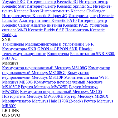
Voyager PRO
Интернет-центр Keenetic 4G
Интернет-центр
Keenetic Start
Интернет-центр Keenetic Sprinter SE
Интернет-
центр Keenetic Racer
Интернет-центр Keenetic Challenger
Интернет-центр Keenetic Skipper 4G
Интернет-центр Keenetic
Launcher
Адаптер питания Keenetic PA10
Интернет-центр
Keenetic Carrier
Адаптер питания Keenetic PA25
Усилитель
сигнала Wi-Fi Keenetic Buddy 6 SE
Повторитель Keenetic
Buddy 4
SNR
Трансиверы
Медиаконвертеры и Уплотнение SNR
Коммутаторы SNR
GPON и GEPON SNR
Шкафы
телекоммуникационные
Конвертеры
Блок питания SNR S300-
PSU-AC
Mercusys
Коммутатор неуправляемый Mercusys MS108G
Коммутатор
неуправляемый Mercusys MS108GP
Коммутатор
неуправляемый Mercusys MS110P
Усилитель сигнала Wi-Fi
Mercusys ME50G
Коммутатор неуправляемый Mercusys
MS105GP
Роутер Mercusys MW325R
Роутер Mercusys
MW305R
Коммутатор неуправляемый Mercusys MS105
Повторитель Mercusys MW300RE
Роутер Mercusys MR90X
Маршрутизатор Mercusys Halo H70X(2-pack)
Роутер Mercusys
MR80X
LR-LINK
OSNOVO