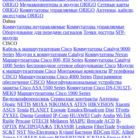
ORIGO
Медиаконвертеры и модули ORIGO
Сетевые карты
ORIGO
Коммутаторы управляемые ORIGO
Антенны, кабели,
аксессуары ORIGO
Dahua
Коммутаторы неуправляемые
Коммутаторы управляемые
Оборудование для передачи сигналов
Точки доступа
SFP-
модули
CISCO
Кабель к маршрутизаторам Cisco
Коммутаторы Catalyst 9000
Series
Модули к коммутаторам Catalyst
Коммутаторы Nexus
Маршрутизаторы Cisco 800, 850 Series
Коммутаторы Catalyst
1000 Series
Беспроводное сетевое оборудование Cisco
Модули
к маршрутизаторам Cisco
Монтажные комплекты
IP телефоны
СISCO
Маршрутизаторы Cisco 4000 Series
Программное
обеспечение СISCO
Многофункциональные устройства
защиты Cisco ASA 5500 Series
Коммутатор Cisco DS-C9132T-
MEK9
Маршрутизаторы Cisco 1900 Series
Видеоконференцсвязь
Сервисные контракты
Антенны
Qlogic
NETIS
MOXA
NIKOMAX
ATEN
HIKVISION
Xiaomi
ASUS
Tenda
PLANET
Exegate
Emulex/Broadcom
Digi
TFortis
ZYXEL
Digma
Gembird
IP-Com
HUAWEI
Cudy
Aruba
Wi-Tek
Ruijie
Procase
QTECH
Mellanox
MAIPU
Brocade
ACD
B-
OPTIX
РАСПРОДАЖА
TRASSIR
Lenkeng
FiberTrade
Synology
SC&T
NST
Nio-Electronics
Kyland
Бастион
BDCom
H3C
Allied
Telesis
UGREEN
Silicom
POWERTONE
ICP DAS
Finisar
EKF