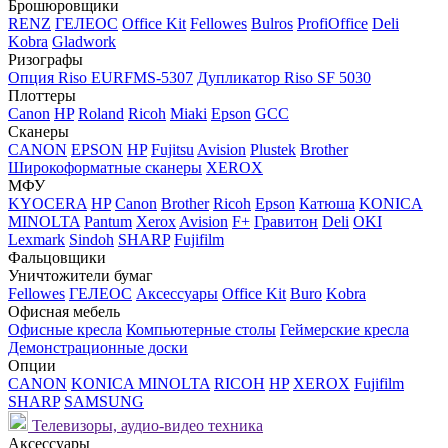
Брошюровщики
RENZ
ГЕЛЕОС
Office Kit
Fellowes
Bulros
ProfiOffice
Deli
Kobra
Gladwork
Ризографы
Опция Riso EURFMS-5307
Дупликатор Riso SF 5030
Плоттеры
Canon
HP
Roland
Ricoh
Miaki
Epson
GCC
Сканеры
CANON
EPSON
HP
Fujitsu
Avision
Plustek
Brother
Широкоформатные сканеры
XEROX
МФУ
KYOCERA
HP
Canon
Brother
Ricoh
Epson
Катюша
KONICA
MINOLTA
Pantum
Xerox
Avision
F+
Гравитон
Deli
OKI
Lexmark
Sindoh
SHARP
Fujifilm
Фальцовщики
Уничтожители бумаг
Fellowes
ГЕЛЕОС
Аксессуары
Office Kit
Buro
Kobra
Офисная мебель
Офисные кресла
Компьютерные столы
Геймерские кресла
Демонстрационные доски
Опции
CANON
KONICA MINOLTA
RICOH
HP
XEROX
Fujifilm
SHARP
SAMSUNG
Телевизоры, аудио-видео техника
Аксессуары