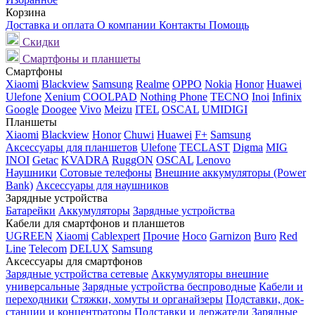
Корзина
Доставка и оплата
О компании
Контакты
Помощь
Скидки
Смартфоны и планшеты
Смартфоны
Xiaomi
Blackview
Samsung
Realme
OPPO
Nokia
Honor
Huawei
Ulefone
Xenium
COOLPAD
Nothing Phone
TECNO
Inoi
Infinix
Google
Doogee
Vivo
Meizu
ITEL
OSCAL
UMIDIGI
Планшеты
Xiaomi
Blackview
Honor
Chuwi
Huawei
F+
Samsung
Аксессуары для планшетов
Ulefone
TECLAST
Digma
MIG
INOI
Getac
KVADRA
RuggON
OSCAL
Lenovo
Наушники
Сотовые телефоны
Внешние аккумуляторы (Power
Bank)
Аксессуары для наушников
Зарядные устройства
Батарейки
Аккумуляторы
Зарядные устройства
Кабели для смартфонов и планшетов
UGREEN
Xiaomi
Cablexpert
Прочие
Hoco
Garnizon
Buro
Red
Line
Telecom
DELUX
Samsung
Аксессуары для смартфонов
Зарядные устройства сетевые
Аккумуляторы внешние
универсальные
Зарядные устройства беспроводные
Кабели и
переходники
Стяжки, хомуты и органайзеры
Подставки, док-
станции и концентраторы
Подставки и держатели
Зарядные