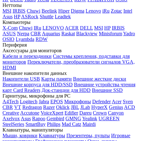
Неттопы
MSI
IRBIS
Chuwi
Beelink
Hiper
Digma
Lenovo
iRu
Zotac
Intel
Asus
HP
ASRock
Shuttle
Leadtek
Компьютеры
X-Com
Chuwi
IRu
LENOVO
ACER
DELL
MSI
HP
IRBIS
ASUS
Nerpa
CBR
Aquarius
Raskat
Blackview
Minisforum
Yadro
OSIO
Lyambda
RDW
Периферия
Аксессуары для мониторов
Кабели и переходники
Системы крепления, подставки для
мониторов
Переключатели, преобразователи сигналов VGA,
HDMI
Внешние накопители данных
Накопители USB
Карты памяти
Внешние жесткие диски
Внешние корпуса для HDD/SSD
Внешние устройства чтения
карт Card Readers
Док-станции для HDD
Внешние SSD
Гарнитуры, микрофоны для PC
A4Tech
Logitech
Jabra
EPOS
Микрофоны
Defender
Acer
Sven
CBR
VT
Redragon
Razer
Oklick
JBL
JLab
HyperX
Genius
ACD
Creative
Accutone
VoiceXpert
Edifier
Dareu
Crown
Canyon
Axelvox
Asus
Rapoo
Gembird
GMNG
Yealink
UGREEN
SteelSeries
SmartBuy
Philips
Mad Catz
Mairdi
Клавиатуры, манипуляторы
Мыши, коврики
Клавиатуры
Презентеры, пульты
Игровые