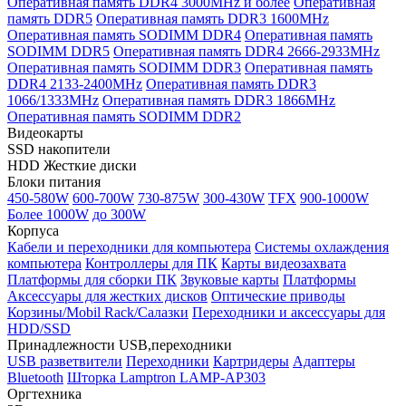
Оперативная память DDR4 3000MHz и более
Оперативная
память DDR5
Оперативная память DDR3 1600MHz
Оперативная память SODIMM DDR4
Оперативная память
SODIMM DDR5
Оперативная память DDR4 2666-2933MHz
Оперативная память SODIMM DDR3
Оперативная память
DDR4 2133-2400MHz
Оперативная память DDR3
1066/1333MHz
Оперативная память DDR3 1866MHz
Оперативная память SODIMM DDR2
Видеокарты
SSD накопители
HDD Жесткие диски
Блоки питания
450-580W
600-700W
730-875W
300-430W
TFX
900-1000W
Более 1000W
до 300W
Корпуса
Кабели и переходники для компьютера
Системы охлаждения
компьютера
Контроллеры для ПК
Карты видеозахвата
Платформы для сборки ПК
Звуковые карты
Платформы
Аксессуары для жестких дисков
Оптические приводы
Корзины/Mobil Rack/Салазки
Переходники и аксессуары для
HDD/SSD
Принадлежности USB,переходники
USB разветвители
Переходники
Картридеры
Адаптеры
Bluetooth
Шторка Lamptron LAMP-AP303
Оргтехника