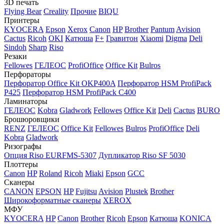
3D печать
Flying Bear
Creality
Прочие
BIQU
Принтеры
KYOCERA
Epson
Xerox
Canon
HP
Brother
Pantum
Avision
Cactus
Ricoh
OKI
Катюша
F+
Гравитон
Xiaomi
Digma
Deli
Sindoh
Sharp
Riso
Резаки
Fellowes
ГЕЛЕОС
ProfiOffice
Office Kit
Bulros
Перфораторы
Перфоратор Office Kit OKP400A
Перфоратор HSM ProfiPack
P425
Перфоратор HSM ProfiPack C400
Ламинаторы
ГЕЛЕОС
Kobra
Gladwork
Fellowes
Office Kit
Deli
Cactus
BURO
Брошюровщики
RENZ
ГЕЛЕОС
Office Kit
Fellowes
Bulros
ProfiOffice
Deli
Kobra
Gladwork
Ризографы
Опция Riso EURFMS-5307
Дупликатор Riso SF 5030
Плоттеры
Canon
HP
Roland
Ricoh
Miaki
Epson
GCC
Сканеры
CANON
EPSON
HP
Fujitsu
Avision
Plustek
Brother
Широкоформатные сканеры
XEROX
МФУ
KYOCERA
HP
Canon
Brother
Ricoh
Epson
Катюша
KONICA