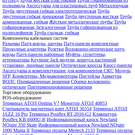
из ПНД
Труба жесткая пластиковая
Труба гофрированная из
полиамида
Аксессуары для пластиковых труб
Металлорукав
Труба двустенная гибкая электротехническая
Труба
двустенная гибкая дренажная
Труба двустенная жесткая
Труба
армированная, гибкая
Жёсткие металлические трубы
Труба
гофрированная, безгалогенная
Труба гофрированная из
полиолефинов
Труба гладкая, гибкая
Компоненты кабельных систем
Разъемы
Патч-корды, шнуры
Патч-панели комплектные
Проходные адаптеры
Розетки
Волоконно-оптические патч-
корды
Патч-панели наборные
Муфты, сплиттеры,
аттенюаторы
Keystone Jack модули, корпуса настенной
установки, лицевые панели
Оптические кроссы
Кросс-панели
Аксессуары и комплектующие для компонентов СКС
Модуль
SFP, Конвертеры, Медиаконверторы
Пигтейлы
Арматура
ВОЛС
Промышленные решения
Сборки волоконно-
оптические
Претерменированные решения
Торговое оборудование
POS-оборудование
Терминал АТОЛ Optima V7
Монитор АТОЛ 40853
Считыватель магнитных карт АТОЛ 36554
Терминал АТОЛ
JAZZ 16 Pro
Терминал Posiflex RT-2016-G2
Клавиатура
Posiflex KB-6600U-B
Информационный киоск Newland
NQuire 350 Skate
Информационный киоск Newland NQuire
1000 Manta II
Терминал оплаты Mertech 2133
Терминал оплаты