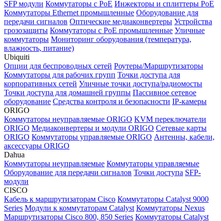
SFP модули
Коммутаторы c PoE
Инжекторы и сплиттеры PoE
Коммутаторы Ethernet промышленные
Оборудование для
передачи сигналов
Оптические медиаконвертеры
Устройства
грозозащиты
Коммутаторы с PoE промышленные
Уличные
коммутаторы
Мониторинг оборудования (температура,
влажность, питание)
Ubiquiti
Опции для беспроводных сетей
Роутеры/Маршрутизаторы
Коммутаторы для рабочих групп
Точки доступа для
корпоративных сетей
Уличные точки доступа/радиомосты
Точки доступа для домашней группы
Пассивное сетевое
оборудование
Средства контроля и безопасности
IP-камеры
ORIGO
Коммутаторы неуправляемые ORIGO
KVM переключатели
ORIGO
Медиаконвертеры и модули ORIGO
Сетевые карты
ORIGO
Коммутаторы управляемые ORIGO
Антенны, кабели,
аксессуары ORIGO
Dahua
Коммутаторы неуправляемые
Коммутаторы управляемые
Оборудование для передачи сигналов
Точки доступа
SFP-
модули
CISCO
Кабель к маршрутизаторам Cisco
Коммутаторы Catalyst 9000
Series
Модули к коммутаторам Catalyst
Коммутаторы Nexus
Маршрутизаторы Cisco 800, 850 Series
Коммутаторы Catalyst