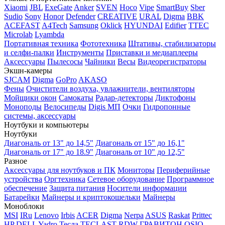
Xiaomi
JBL
ExeGate
Anker
SVEN
Hoco
Vipe
SmartBuy
Sber
Sudio
Sony
Honor
Defender
CREATIVE
URAL
Digma
BBK
ACEFAST
A4Tech
Samsung
Oklick
HYUNDAI
Edifier
TTEC
Microlab
Lyambda
Портативная техника
Фототехника
Штативы, стабилизаторы
и селфи-палки
Инструменты
Приставки и медиаплееры
Аксессуары
Пылесосы
Чайники
Весы
Видеорегистраторы
Экшн-камеры
SJCAM
Digma
GoPro
AKASO
Фены
Очистители воздуха, увлажнители, вентиляторы
Мойщики окон
Самокаты
Радар-детекторы
Диктофоны
Моноподы
Велосипеды
Digis МП
Очки
Гидропонные
системы, аксессуары
Ноутбуки и компьютеры
Ноутбуки
Диагональ от 13" до 14,5"
Диагональ от 15" до 16,1"
Диагональ от 17" до 18.9"
Диагональ от 10" до 12,5"
Разное
Аксессуары для ноутбуков и ПК
Мониторы
Периферийные
устройства
Оргтехника
Сетевое оборудование
Программное
обеспечение
Защита питания
Носители информации
Батарейки
Майнеры и криптокошельки
Майнеры
Моноблоки
MSI
IRu
Lenovo
Irbis
ACER
Digma
Nerpa
ASUS
Raskat
Prittec
HP
DELL
Yadro
Тесла
TECLAST
RDW
ГРАВИТОН
OSIO