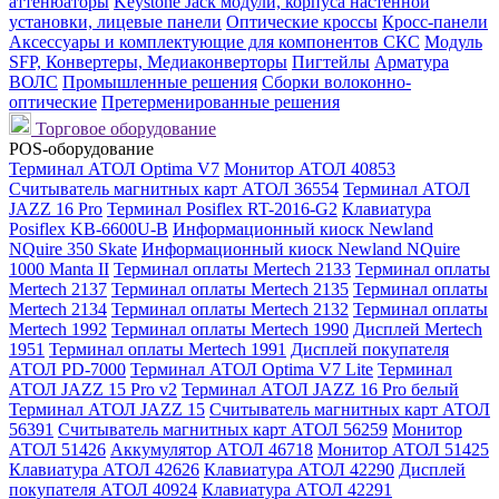
аттенюаторы
Keystone Jack модули, корпуса настенной
установки, лицевые панели
Оптические кроссы
Кросс-панели
Аксессуары и комплектующие для компонентов СКС
Модуль
SFP, Конвертеры, Медиаконверторы
Пигтейлы
Арматура
ВОЛС
Промышленные решения
Сборки волоконно-
оптические
Претерменированные решения
Торговое оборудование
POS-оборудование
Терминал АТОЛ Optima V7
Монитор АТОЛ 40853
Считыватель магнитных карт АТОЛ 36554
Терминал АТОЛ
JAZZ 16 Pro
Терминал Posiflex RT-2016-G2
Клавиатура
Posiflex KB-6600U-B
Информационный киоск Newland
NQuire 350 Skate
Информационный киоск Newland NQuire
1000 Manta II
Терминал оплаты Mertech 2133
Терминал оплаты
Mertech 2137
Терминал оплаты Mertech 2135
Терминал оплаты
Mertech 2134
Терминал оплаты Mertech 2132
Терминал оплаты
Mertech 1992
Терминал оплаты Mertech 1990
Дисплей Mertech
1951
Терминал оплаты Mertech 1991
Дисплей покупателя
АТОЛ PD-7000
Терминал АТОЛ Optima V7 Lite
Терминал
АТОЛ JAZZ 15 Pro v2
Терминал АТОЛ JAZZ 16 Pro белый
Терминал АТОЛ JAZZ 15
Считыватель магнитных карт АТОЛ
56391
Считыватель магнитных карт АТОЛ 56259
Монитор
АТОЛ 51426
Аккумулятор АТОЛ 46718
Монитор АТОЛ 51425
Клавиатура АТОЛ 42626
Клавиатура АТОЛ 42290
Дисплей
покупателя АТОЛ 40924
Клавиатура АТОЛ 42291