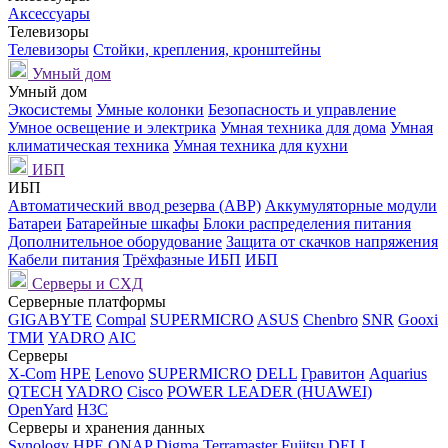
Аксессуары
Телевизоры
Телевизоры
Стойки, крепления, кронштейны
Умный дом
Умный дом
Экосистемы
Умные колонки
Безопасность и управление
Умное освещение и электрика
Умная техника для дома
Умная
климатическая техника
Умная техника для кухни
ИБП
ИБП
Автоматический ввод резерва (АВР)
Аккумуляторные модули
Батареи
Батарейные шкафы
Блоки распределения питания
Дополнительное оборудование
Защита от скачков напряжения
Кабели питания
Трёхфазные ИБП
ИБП
Серверы и СХД
Серверные платформы
GIGABYTE
Compal
SUPERMICRO
ASUS
Chenbro
SNR
Gooxi
ТМИ
YADRO
AIC
Серверы
X-Com
HPE
Lenovo
SUPERMICRO
DELL
Гравитон
Aquarius
QTECH
YADRO
Cisco
POWER LEADER (HUAWEI)
OpenYard
H3C
Серверы и хранения данных
Synology
HPE
QNAP
Digma
Terramaster
Fujitsu
DELL