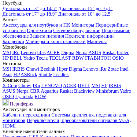
Ноутбуки
Диагональ от 13" до 14,5"
Диагональ от 15" до 16,1"
Диагональ от 17" до 18.9"
Диагональ от 10" до 12,5"
Разное
Аксессуары для ноутбуков и ПК
Мониторы
Периферийные
устройства
Оргтехника
Сетевое оборудование
Программное
обеспечение
Защита питания
Носители информации
Батарейки
Майнеры и криптокошельки
Майнеры
Моноблоки
MSI
IRu
Lenovo
Irbis
ACER
Digma
Nerpa
ASUS
Raskat
Prittec
HP
DELL
Yadro
Тесла
TECLAST
RDW
ГРАВИТОН
OSIO
Неттопы
MSI
IRBIS
Chuwi
Beelink
Hiper
Digma
Lenovo
iRu
Zotac
Intel
Asus
HP
ASRock
Shuttle
Leadtek
Компьютеры
X-Com
Chuwi
IRu
LENOVO
ACER
DELL
MSI
HP
IRBIS
ASUS
Nerpa
CBR
Aquarius
Raskat
Blackview
Minisforum
Yadro
OSIO
Lyambda
RDW
Периферия
Аксессуары для мониторов
Кабели и переходники
Системы крепления, подставки для
мониторов
Переключатели, преобразователи сигналов VGA,
HDMI
Внешние накопители данных
Накопители USB
Карты памяти
Внешние жесткие диски