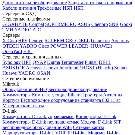
Дополнительное оборудование
Защита от скачков напряжения
Кабели питания
Трёхфазные ИБП
ИБП
Серверы и СХД
Серверные платформы
GIGABYTE
Compal
SUPERMICRO
ASUS
Chenbro
SNR
Gooxi
ТМИ
YADRO
AIC
Серверы
X-Com
HPE
Lenovo
SUPERMICRO
DELL
Гравитон
Aquarius
QTECH
YADRO
Cisco
POWER LEADER (HUAWEI)
OpenYard
H3C
Серверы и хранения данных
Synology
HPE
QNAP
Digma
Terramaster
Fujitsu
DELL
ASUSTOR
Accusys
Lenovo
Infortrend / HGST (Hitachi)
Sonnet
Huawei
YADRO
QSAN
Сетевое оборудование
Mikrotik
Оборудование SOHO
Беспроводное оборудование
Коммутаторы
Комплектующие
Ethernet роутеры
Антенны
Корпуса
Беспроводное оборудование стандарта 802.11 ас
Материнские платы
D-Link
Коммутаторы D-Link управляемые
Конверторы D-Link
Коммутаторы D-Link неуправляемые
Модули D-Link SFP
Беспроводное оборудование WiFi
Сетевые карты
Маршрутизаторы D-Link
VOIP IP D-Link
Модемы D-Link