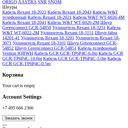
ORIGO
AASTRA
SNR
SNOM
Шнуры
Кабель Rexant 18-2023
Кабель Rexant 18-2043
Кабель W&T
телефонный
Кабель Rexant 18-2021
Кабель W&T WT-6026-4M
Кабель Rexant 18-2041
Кабель W&T WT-6026-2M
Шнур
Greenconnect GCR-54850
Удлинитель Rexant 18-3251
Кабель
W&T WT-6022-2M
Удлинитель Rexant 18-3151
Шнур Jabra
14201-41
Удлинитель Rexant 18-3201
Удлинитель Rexant 18-
3071
Удлинитель Rexant 18-3101
Шнур Greenconnect GCR-
54852
Шнур Greenconnect GCR-54851
Кабель телефонный
Vention IQBWH
Кабель GCR GCR-TP6P4C-6.0m
Кабель GCR
GCR-TP6P4C-10.0m
Кабель GCR GCR-TP6P4C-5.0m
Кабель
GCR GCR-TP6P4C-0.5m
Корзина
Your cart is empty
Account Settings
+7 495 666 2366
Заказать звонок