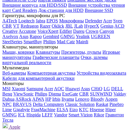
Внешние корпуса для HDD/SSD
Внешние устройства чтения
карт Card Readers
Док-станции для HDD
Внешние SSD
Гарнитуры, микрофоны для PC
A4Tech
Logitech
Jabra
EPOS
Микрофоны
Defender
Acer
Sven
CBR
VT
Redragon
Razer
Oklick
JBL
JLab
HyperX
Genius
ACD
Creative
Accutone
VoiceXpert
Edifier
Dareu
Crown
Canyon
Axelvox
Asus
Rapoo
Gembird
GMNG
Yealink
UGREEN
SteelSeries
SmartBuy
Philips
Mad Catz
Mairdi
Клавиатуры, манипуляторы
Мыши, коврики
Клавиатуры
Презентеры, пульты
Игровые
манипуляторы
Графические планшеты
Очки, шлемы
виртуальной реальности
Мультимедиа
Веб-камеры
Компьютерная акустика
Устройства видеозахвата
Кабели для компьютерной акустики
Мониторы
MSI
Xiaomi
Samsung
Acer
AOC
Huawei
Asus
CHiQ
LG
DELL
Benq
ViewSonic
Philips
Digma
ExeGate
CBR
SUNWIND
Valday
Dahua
ASRock
AIWA
HP
Irbis
Iiyama
Lenovo
Bloody
Aopen
NPC
BRAVUS
Delta Computers
Classic Solution
Raskat
Pinebro
Lime
Gigabyte
FragMachine
ELSA
Eizo
KTC
Hisense
Hiper
GMNG
ICL
Hispida
LEFF
Vandor
Smart Vizion
Rikor
Гравитон
Тесла
Apple