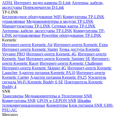
ADSL
Интернет, видео камеры D-Link
Антенны, кабели,
аксессуары
Переключатели D-Link
TP-LINK
Беспроводное оборудование WiFi
Коммутаторы TP-LINK
управляемые
Медиаконвертеры и модули TP-LINK
Маршрутизаторы TP-LINK
Сетевые карты TP-LINK
Антенны, кабели, аксессуары TP-LINK
Коммутаторы TP-
LINK неуправляемые
Powerline оборудование TP-LINK
Keenetic
Интернет-центр Keenetic Air
Интернет-центр Keenetic Extra
Интернет-центр Keenetic Starter
Точка доступа Keenetic
Voyager PRO
Интернет-центр Keenetic 4G
Интернет-центр
Keenetic Start
Интернет-центр Keenetic Sprinter SE
Интернет-
центр Keenetic Racer
Интернет-центр Keenetic Challenger
Интернет-центр Keenetic Skipper 4G
Интернет-центр Keenetic
Launcher
Адаптер питания Keenetic PA10
Интернет-центр
Keenetic Carrier
Адаптер питания Keenetic PA25
Усилитель
сигнала Wi-Fi Keenetic Buddy 6 SE
Повторитель Keenetic
Buddy 4
SNR
Трансиверы
Медиаконвертеры и Уплотнение SNR
Коммутаторы SNR
GPON и GEPON SNR
Шкафы
телекоммуникационные
Конвертеры
Блок питания SNR S300-
PSU-AC
Mercusys