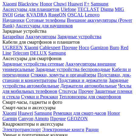
Xiaomi
Blackview
Honor
Chuwi
Huawei
F+
Samsung
Аксессуары для планшетов
Ulefone
TECLAST
Digma
MIG
INOI
Getac
KVADRA
RuggON
OSCAL
Lenovo
Наушники
Сотовые телефоны
Внешние аккумуляторы (Power
Bank)
Аксессуары для наушников
Зарядные устройства
Батарейки
Аккумуляторы
Зарядные устройства
Кабели для смартфонов и планшетов
UGREEN
Xiaomi
Cablexpert
Прочие
Hoco
Garnizon
Buro
Red
Line
Telecom
DELUX
Samsung
Аксессуары для смартфонов
Зарядные устройства сетевые
Аккумуляторы внешние
универсальные
Зарядные устройства беспроводные
Кабели и
переходники
Стяжки, хомуты и органайзеры
Подставки, док-
станции и концентраторы
Подставки и держатели
Зарядные
устройства автомобильные
Держатели автомобильные
Чехлы
для мобильных телефонов
Стилусы
Прочее
Защитные пленки
и стекла
Сумки и Рюкзаки
Тепловизоры для смартфонов
Смарт-часы, гаджеты и фото
Смарт-часы и аксессуары
Xiaomi
Huawei
Samsung
Ремешки для смарт-часов
Honor
Garmin
Canyon
Aimoto
Прочие
GEOZON
Квадрокоптеры и аксессуары
Электротранспорт
Электронные книги
Рации
Умные и портативные колонки