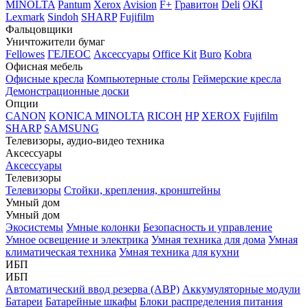
MINOLTA
Pantum
Xerox
Avision
F+
Гравитон
Deli
OKI
Lexmark
Sindoh
SHARP
Fujifilm
Фальцовщики
Уничтожители бумаг
Fellowes
ГЕЛЕОС
Аксессуары
Office Kit
Buro
Kobra
Офисная мебель
Офисные кресла
Компьютерные столы
Геймерские кресла
Демонстрационные доски
Опции
CANON
KONICA MINOLTA
RICOH
HP
XEROX
Fujifilm
SHARP
SAMSUNG
Телевизоры, аудио-видео техника
Аксессуары
Аксессуары
Телевизоры
Телевизоры
Стойки, крепления, кронштейны
Умный дом
Умный дом
Экосистемы
Умные колонки
Безопасность и управление
Умное освещение и электрика
Умная техника для дома
Умная
климатическая техника
Умная техника для кухни
ИБП
ИБП
Автоматический ввод резерва (АВР)
Аккумуляторные модули
Батареи
Батарейные шкафы
Блоки распределения питания