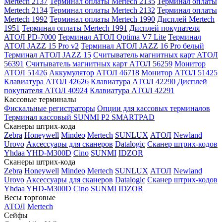
Mertech 2137
Терминал оплаты Mertech 2135
Терминал оплаты
Mertech 2134
Терминал оплаты Mertech 2132
Терминал оплаты
Mertech 1992
Терминал оплаты Mertech 1990
Дисплей Mertech
1951
Терминал оплаты Mertech 1991
Дисплей покупателя
АТОЛ PD-7000
Терминал АТОЛ Optima V7 Lite
Терминал
АТОЛ JAZZ 15 Pro v2
Терминал АТОЛ JAZZ 16 Pro белый
Терминал АТОЛ JAZZ 15
Считыватель магнитных карт АТОЛ
56391
Считыватель магнитных карт АТОЛ 56259
Монитор
АТОЛ 51426
Аккумулятор АТОЛ 46718
Монитор АТОЛ 51425
Клавиатура АТОЛ 42626
Клавиатура АТОЛ 42290
Дисплей
покупателя АТОЛ 40924
Клавиатура АТОЛ 42291
Кассовые терминалы
Фискальные регистраторы
Опции для кассовых терминалов
Терминал кассовый SUNMI P2 SMARTPAD
Сканеры штрих-кода
Zebra
Honeywell
Mindeo
Mertech
SUNLUX
АТОЛ
Newland
Urovo
Аксессуары для сканеров
Datalogic
Сканер штрих-кодов
Yhdaa YHD-M300D
Cino
SUNMI
IDZOR
Сканеры штрих-кода
Zebra
Honeywell
Mindeo
Mertech
SUNLUX
АТОЛ
Newland
Urovo
Аксессуары для сканеров
Datalogic
Сканер штрих-кодов
Yhdaa YHD-M300D
Cino
SUNMI
IDZOR
Весы торговые
АТОЛ
Mertech
Сейфы