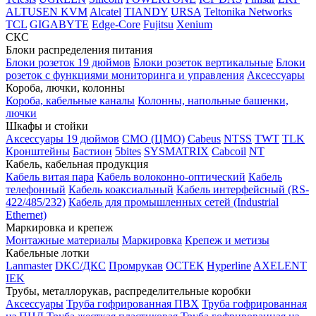
ALTUSEN KVM
Alcatel
TIANDY
URSA
Teltonika Networks
TCL
GIGABYTE
Edge-Core
Fujitsu
Xenium
СКС
Блоки распределения питания
Блоки розеток 19 дюймов
Блоки розеток вертикальные
Блоки
розеток с функциями мониторинга и управления
Аксессуары
Короба, лючки, колонны
Короба, кабельные каналы
Колонны, напольные башенки,
лючки
Шкафы и стойки
Аксессуары 19 дюймов
CMO (ЦМО)
Cabeus
NTSS
TWT
TLK
Кронштейны
Бастион
5bites
SYSMATRIX
Cabcoil
NT
Кабель, кабельная продукция
Кабель витая пара
Кабель волоконно-оптический
Кабель
телефонный
Кабель коаксиальный
Кабель интерфейсный (RS-
422/485/232)
Кабель для промышленных сетей (Industrial
Ethernet)
Маркировка и крепеж
Монтажные материалы
Маркировка
Крепеж и метизы
Кабельные лотки
Lanmaster
DKC/ДКС
Промрукав
ОСТЕК
Hyperline
AXELENT
IEK
Трубы, металлорукав, распределительные коробки
Аксессуары
Труба гофрированная ПВХ
Труба гофрированная