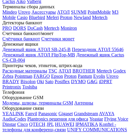
Cactus
Aiko
Valberg
Терминалы сбора данных
Mindeo
Urovo
Аксессуары
АТОЛ
SUNMI
PointMobile
M3
Mobile
Casio
Bluebird
Meferi
Proton
Newland
Mertech
Детекторы банкнот
PRO
DORS
DoCash
Mertech
Moniron
Счетчики банкнот/монет
Счётчики банкнот
Счетчики монет
Денежные ящики
Денежный ящик АТОЛ SB-245-B
Переходник АТОЛ 55646
Денежный ящик АТОЛ FlipTop-MB
Денежный ящик Cactus
CS-CB-004
Принтеры чеков, этикеток, штрих-кода
Расходные материалы
TSC
АТОЛ
BROTHER
Mertech
Godex
Zebra
Pointman
FARGO
Epson
Proton
Pantum
Evolis
Urovo
BRADY
Bixolon
Oki
Sato
Posiflex
DYMO
G&G
iDPRT
Printronix
Toshiba
Телефония
Оборудование GSM
Модемы, шлюзы, терминалы GSM
Антенны
Оборудование связи
YEALINK
Fanvil
Panasonic
Gigaset
Grandstream
AVAYA
AudioCodes
Plantronics решения для офиса
Yeastar
Flying Voice
Dinstar
Cisco
QTECH
JPL
HUAWEI
IPMATIKA
Konftel -
телефоны для конференц-связи
UNIFY COMMUNICATIONS