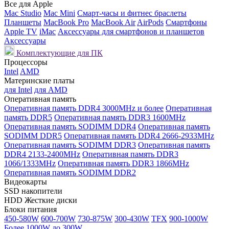
Все для Apple
Mac Studio
Mac Mini
Смарт-часы и фитнес браслеты
Планшеты
MacBook Pro
MacBook Air
AirPods
Смартфоны
Apple TV
iMac
Аксессуары для смартфонов и планшетов
Аксессуары
Комплектующие для ПК
Процессоры
Intel
AMD
Материнские платы
для Intel
для AMD
Оперативная память
Оперативная память DDR4 3000MHz и более
Оперативная
память DDR5
Оперативная память DDR3 1600MHz
Оперативная память SODIMM DDR4
Оперативная память
SODIMM DDR5
Оперативная память DDR4 2666-2933MHz
Оперативная память SODIMM DDR3
Оперативная память
DDR4 2133-2400MHz
Оперативная память DDR3
1066/1333MHz
Оперативная память DDR3 1866MHz
Оперативная память SODIMM DDR2
Видеокарты
SSD накопители
HDD Жесткие диски
Блоки питания
450-580W
600-700W
730-875W
300-430W
TFX
900-1000W
Более 1000W
до 300W