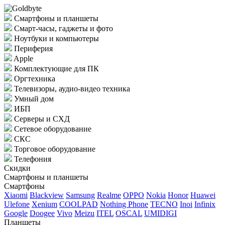
Смартфоны и планшеты
Смарт-часы, гаджеты и фото
Ноутбуки и компьютеры
Периферия
Apple
Комплектующие для ПК
Оргтехника
Телевизоры, аудио-видео техника
Умный дом
ИБП
Серверы и СХД
Сетевое оборудование
СКС
Торговое оборудование
Телефония
Скидки
Смартфоны и планшеты
Смартфоны
Xiaomi
Blackview
Samsung
Realme
OPPO
Nokia
Honor
Huawei
Ulefone
Xenium
COOLPAD
Nothing Phone
TECNO
Inoi
Infinix
Google
Doogee
Vivo
Meizu
ITEL
OSCAL
UMIDIGI
Планшеты