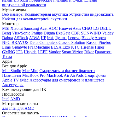
манипуляторы
Графические планшеты
Очки, шлемы
виртуальной реальности
Мультимедиа
Веб-камеры
Компьютерная акустика
Устройства видеозахвата
Кабели для компьютерной акустики
Мониторы
MSI
Xiaomi
Samsung
Acer
AOC
Huawei
Asus
CHiQ
LG
DELL
Benq
ViewSonic
Philips
Digma
ExeGate
CBR
SUNWIND
Valday
Dahua
ASRock
AIWA
HP
Irbis
Iiyama
Lenovo
Bloody
Aopen
NPC
BRAVUS
Delta Computers
Classic Solution
Raskat
Pinebro
Lime
Gigabyte
FragMachine
ELSA
Eizo
KTC
Hisense
Hiper
GMNG
ICL
Hispida
LEFF
Vandor
Smart Vizion
Rikor
Гравитон
Тесла
Apple
Все для Apple
Mac Studio
Mac Mini
Смарт-часы и фитнес браслеты
Планшеты
MacBook Pro
MacBook Air
AirPods
Смартфоны
Apple TV
iMac
Аксессуары для смартфонов и планшетов
Аксессуары
Комплектующие для ПК
Процессоры
Intel
AMD
Материнские платы
для Intel
для AMD
Оперативная память