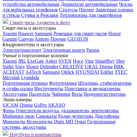
устройства автомобильные
Держатели автомобильные
Чехлы
для мобильных телефонов
Стилусы
Прочее
Защитные пленки
и стекла
Сумки и Рюкзаки
Тепловизоры для смартфонов
Смарт-часы, гаджеты и фото
Смарт-часы и аксессуары
Xiaomi
Huawei
Samsung
Ремешки для смарт-часов
Honor
Garmin
Canyon
Aimoto
Прочие
GEOZON
Квадрокоптеры и аксессуары
Электротранспорт
Электронные книги
Рации
Умные и портативные колонки
Xiaomi
JBL
ExeGate
Anker
SVEN
Hoco
Vipe
SmartBuy
Sber
Sudio
Sony
Honor
Defender
CREATIVE
URAL
Digma
BBK
ACEFAST
A4Tech
Samsung
Oklick
HYUNDAI
Edifier
TTEC
Microlab
Lyambda
Портативная техника
Фототехника
Штативы, стабилизаторы
и селфи-палки
Инструменты
Приставки и медиаплееры
Аксессуары
Пылесосы
Чайники
Весы
Видеорегистраторы
Экшн-камеры
SJCAM
Digma
GoPro
AKASO
Фены
Очистители воздуха, увлажнители, вентиляторы
Мойщики окон
Самокаты
Радар-детекторы
Диктофоны
Моноподы
Велосипеды
Digis МП
Очки
Гидропонные
системы, аксессуары
Ноутбуки и компьютеры