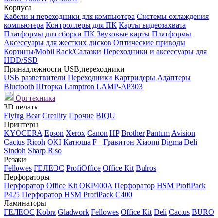
Корпуса
Кабели и переходники для компьютера
Системы охлаждения
компьютера
Контроллеры для ПК
Карты видеозахвата
Платформы для сборки ПК
Звуковые карты
Платформы
Аксессуары для жестких дисков
Оптические приводы
Корзины/Mobil Rack/Салазки
Переходники и аксессуары для
HDD/SSD
Принадлежности USB,переходники
USB разветвители
Переходники
Картридеры
Адаптеры
Bluetooth
Шторка Lamptron LAMP-AP303
Оргтехника
3D печать
Flying Bear
Creality
Прочие
BIQU
Принтеры
KYOCERA
Epson
Xerox
Canon
HP
Brother
Pantum
Avision
Cactus
Ricoh
OKI
Катюша
F+
Гравитон
Xiaomi
Digma
Deli
Sindoh
Sharp
Riso
Резаки
Fellowes
ГЕЛЕОС
ProfiOffice
Office Kit
Bulros
Перфораторы
Перфоратор Office Kit OKP400A
Перфоратор HSM ProfiPack
P425
Перфоратор HSM ProfiPack C400
Ламинаторы
ГЕЛЕОС
Kobra
Gladwork
Fellowes
Office Kit
Deli
Cactus
BURO