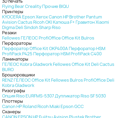
3D печать
Flying Bear
Creality
Прочие
BIQU
Принтеры
KYOCERA
Epson
Xerox
Canon
HP
Brother
Pantum
Avision
Cactus
Ricoh
OKI
Катюша
F+
Гравитон
Xiaomi
Digma
Deli
Sindoh
Sharp
Riso
Резаки
Fellowes
ГЕЛЕОС
ProfiOffice
Office Kit
Bulros
Перфораторы
Перфоратор Office Kit OKP400A
Перфоратор HSM
ProfiPack P425
Перфоратор HSM ProfiPack C400
Ламинаторы
ГЕЛЕОС
Kobra
Gladwork
Fellowes
Office Kit
Deli
Cactus
BURO
Брошюровщики
RENZ
ГЕЛЕОС
Office Kit
Fellowes
Bulros
ProfiOffice
Deli
Kobra
Gladwork
Ризографы
Опция Riso EURFMS-5307
Дупликатор Riso SF 5030
Плоттеры
Canon
HP
Roland
Ricoh
Miaki
Epson
GCC
Сканеры
CANON
EPSON
HP
Fujitsu
Avision
Plustek
Brother