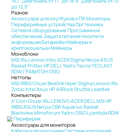
16,1"
Диагональ от 17" до 18.9"
Диагональ от 10"
до 12,5"
Разное
Аксессуары для ноутбуков и ПК
Мониторы
Периферийные устройства
Оргтехника
Сетевое оборудование
Программное
обеспечение
Защита питания
Носители
информации
Батарейки
Майнеры и
криптокошельки
Майнеры
Моноблоки
MSI
IRu
Lenovo
Irbis
ACER
Digma
Nerpa
ASUS
Raskat
Prittec
HP
DELL
Yadro
Тесла
TECLAST
RDW
ГРАВИТОН
OSIO
Неттопы
MSI
IRBIS
Chuwi
Beelink
Hiper
Digma
Lenovo
iRu
Zotac
Intel
Asus
HP
ASRock
Shuttle
Leadtek
Компьютеры
X-Com
Chuwi
IRu
LENOVO
ACER
DELL
MSI
HP
IRBIS
ASUS
Nerpa
CBR
Aquarius
Raskat
Blackview
Minisforum
Yadro
OSIO
Lyambda
RDW
Периферия
Аксессуары для мониторов
Кабели и переходники
Системы крепления,