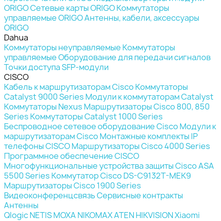
ORIGO
Сетевые карты ORIGO
Коммутаторы
управляемые ORIGO
Антенны, кабели, аксессуары
ORIGO
Dahua
Коммутаторы неуправляемые
Коммутаторы
управляемые
Оборудование для передачи сигналов
Точки доступа
SFP-модули
CISCO
Кабель к маршрутизаторам Cisco
Коммутаторы
Catalyst 9000 Series
Модули к коммутаторам Catalyst
Коммутаторы Nexus
Маршрутизаторы Cisco 800, 850
Series
Коммутаторы Catalyst 1000 Series
Беспроводное сетевое оборудование Cisco
Модули к
маршрутизаторам Cisco
Монтажные комплекты
IP
телефоны СISCO
Маршрутизаторы Cisco 4000 Series
Программное обеспечение СISCO
Многофункциональные устройства защиты Cisco ASA
5500 Series
Коммутатор Cisco DS-C9132T-MEK9
Маршрутизаторы Cisco 1900 Series
Видеоконференцсвязь
Сервисные контракты
Антенны
Qlogic
NETIS
MOXA
NIKOMAX
ATEN
HIKVISION
Xiaomi