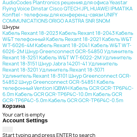
AudioCodes
Plantronics решения для офиса
Yeastar
Flying Voice
Dinstar
Cisco
QTECH
JPL
HUAWEI
IPMATIKA
Konftel - телефоны для конференц-связи
UNIFY
COMMUNICATIONS
ORIGO
AASTRA
SNR
SNOM
Шнуры
Кабель Rexant 18-2023
Кабель Rexant 18-2043
Кабель
W&T телефонный
Кабель Rexant 18-2021
Кабель W&T
WT-6026-4M
Кабель Rexant 18-2041
Кабель W&T WT-
6026-2M
Шнур Greenconnect GCR-54850
Удлинитель
Rexant 18-3251
Кабель W&T WT-6022-2M
Удлинитель
Rexant 18-3151
Шнур Jabra 14201-41
Удлинитель
Rexant 18-3201
Удлинитель Rexant 18-3071
Удлинитель Rexant 18-3101
Шнур Greenconnect GCR-
54852
Шнур Greenconnect GCR-54851
Кабель
телефонный Vention IQBWH
Кабель GCR GCR-TP6P4C-
6.0m
Кабель GCR GCR-TP6P4C-10.0m
Кабель GCR
GCR-TP6P4C-5.0m
Кабель GCR GCR-TP6P4C-0.5m
Корзина
Your cart is empty
Account Settings
Start typing and press ENTER to search