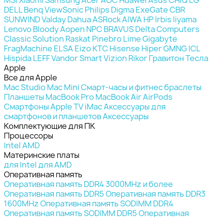
DELL
Benq
ViewSonic
Philips
Digma
ExeGate
CBR
SUNWIND
Valday
Dahua
ASRock
AIWA
HP
Irbis
Iiyama
Lenovo
Bloody
Aopen
NPC
BRAVUS
Delta Computers
Classic Solution
Raskat
Pinebro
Lime
Gigabyte
FragMachine
ELSA
Eizo
KTC
Hisense
Hiper
GMNG
ICL
Hispida
LEFF
Vandor
Smart Vizion
Rikor
Гравитон
Тесла
Apple
Все для Apple
Mac Studio
Mac Mini
Смарт-часы и фитнес браслеты
Планшеты
MacBook Pro
MacBook Air
AirPods
Смартфоны
Apple TV
iMac
Аксессуары для
смартфонов и планшетов
Аксессуары
Комплектующие для ПК
Процессоры
Intel
AMD
Материнские платы
для Intel
для AMD
Оперативная память
Оперативная память DDR4 3000MHz и более
Оперативная память DDR5
Оперативная память DDR3
1600MHz
Оперативная память SODIMM DDR4
Оперативная память SODIMM DDR5
Оперативная