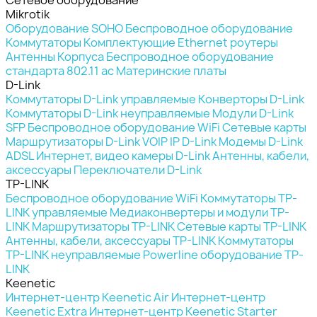
Mikrotik
Оборудование SOHO
Беспроводное оборудование
Коммутаторы
Комплектующие
Ethernet роутеры
Антенны
Корпуса
Беспроводное оборудование
стандарта 802.11 ас
Материнские платы
D-Link
Коммутаторы D-Link управляемые
Конверторы D-Link
Коммутаторы D-Link неуправляемые
Модули D-Link
SFP
Беспроводное оборудование WiFi
Сетевые карты
Маршрутизаторы D-Link
VOIP IP D-Link
Модемы D-Link
ADSL
Интернет, видео камеры D-Link
Антенны, кабели,
аксессуары
Переключатели D-Link
TP-LINK
Беспроводное оборудование WiFi
Коммутаторы TP-
LINK управляемые
Медиаконвертеры и модули TP-
LINK
Маршрутизаторы TP-LINK
Сетевые карты TP-LINK
Антенны, кабели, аксессуары TP-LINK
Коммутаторы
TP-LINK неуправляемые
Powerline оборудование TP-
LINK
Keenetic
Интернет-центр Keenetic Air
Интернет-центр
Keenetic Extra
Интернет-центр Keenetic Starter