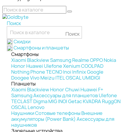
Поиск
Поиск
Скидки
Смартфоны и планшеты
Смартфоны
Xiaomi
Blackview
Samsung
Realme
OPPO
Nokia
Honor
Huawei
Ulefone
Xenium
COOLPAD
Nothing Phone
TECNO
Inoi
Infinix
Google
Doogee
Vivo
Meizu
ITEL
OSCAL
UMIDIGI
Планшеты
Xiaomi
Blackview
Honor
Chuwi
Huawei
F+
Samsung
Аксессуары для планшетов
Ulefone
TECLAST
Digma
MIG
INOI
Getac
KVADRA
RuggON
OSCAL
Lenovo
Наушники
Сотовые телефоны
Внешние
аккумуляторы (Power Bank)
Аксессуары для
наушников
Зарядные устройства