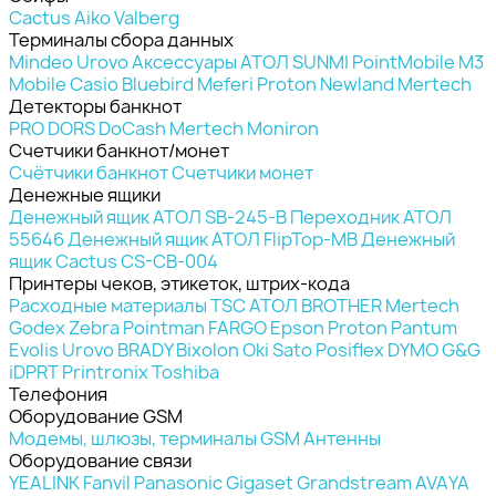
Cactus
Aiko
Valberg
Терминалы сбора данных
Mindeo
Urovo
Аксессуары
АТОЛ
SUNMI
PointMobile
M3
Mobile
Casio
Bluebird
Meferi
Proton
Newland
Mertech
Детекторы банкнот
PRO
DORS
DoCash
Mertech
Moniron
Счетчики банкнот/монет
Счётчики банкнот
Счетчики монет
Денежные ящики
Денежный ящик АТОЛ SB-245-B
Переходник АТОЛ
55646
Денежный ящик АТОЛ FlipTop-MB
Денежный
ящик Cactus CS-CB-004
Принтеры чеков, этикеток, штрих-кода
Расходные материалы
TSC
АТОЛ
BROTHER
Mertech
Godex
Zebra
Pointman
FARGO
Epson
Proton
Pantum
Evolis
Urovo
BRADY
Bixolon
Oki
Sato
Posiflex
DYMO
G&G
iDPRT
Printronix
Toshiba
Телефония
Оборудование GSM
Модемы, шлюзы, терминалы GSM
Антенны
Оборудование связи
YEALINK
Fanvil
Panasonic
Gigaset
Grandstream
AVAYA