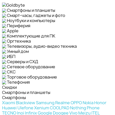
Смартфоны и планшеты
Смарт-часы, гаджеты и фото
Ноутбуки и компьютеры
Периферия
Apple
Комплектующие для ПК
Оргтехника
Телевизоры, аудио-видео техника
Умный дом
ИБП
Серверы и СХД
Сетевое оборудование
СКС
Торговое оборудование
Телефония
Скидки
Смартфоны и планшеты
Смартфоны
Xiaomi
Blackview
Samsung
Realme
OPPO
Nokia
Honor
Huawei
Ulefone
Xenium
COOLPAD
Nothing Phone
TECNO
Inoi
Infinix
Google
Doogee
Vivo
Meizu
ITEL