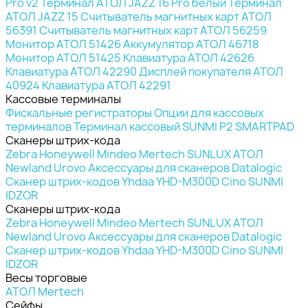
Pro v2
Терминал АТОЛ JAZZ 16 Pro белый
Терминал
АТОЛ JAZZ 15
Считыватель магнитных карт АТОЛ
56391
Считыватель магнитных карт АТОЛ 56259
Монитор АТОЛ 51426
Аккумулятор АТОЛ 46718
Монитор АТОЛ 51425
Клавиатура АТОЛ 42626
Клавиатура АТОЛ 42290
Дисплей покупателя АТОЛ
40924
Клавиатура АТОЛ 42291
Кассовые терминалы
Фискальные регистраторы
Опции для кассовых
терминалов
Терминал кассовый SUNMI P2 SMARTPAD
Сканеры штрих-кода
Zebra
Honeywell
Mindeo
Mertech
SUNLUX
АТОЛ
Newland
Urovo
Аксессуары для сканеров
Datalogic
Сканер штрих-кодов Yhdaa YHD-M300D
Cino
SUNMI
IDZOR
Сканеры штрих-кода
Zebra
Honeywell
Mindeo
Mertech
SUNLUX
АТОЛ
Newland
Urovo
Аксессуары для сканеров
Datalogic
Сканер штрих-кодов Yhdaa YHD-M300D
Cino
SUNMI
IDZOR
Весы торговые
АТОЛ
Mertech
Сейфы