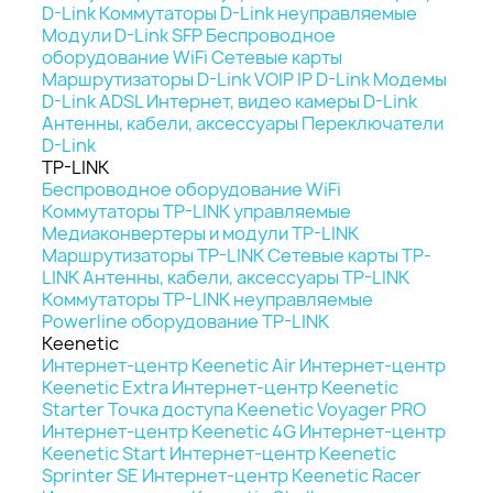
D-Link
Коммутаторы D-Link неуправляемые
Модули D-Link SFP
Беспроводное
оборудование WiFi
Сетевые карты
Маршрутизаторы D-Link
VOIP IP D-Link
Модемы
D-Link ADSL
Интернет, видео камеры D-Link
Антенны, кабели, аксессуары
Переключатели
D-Link
TP-LINK
Беспроводное оборудование WiFi
Коммутаторы TP-LINK управляемые
Медиаконвертеры и модули TP-LINK
Маршрутизаторы TP-LINK
Сетевые карты TP-
LINK
Антенны, кабели, аксессуары TP-LINK
Коммутаторы TP-LINK неуправляемые
Powerline оборудование TP-LINK
Keenetic
Интернет-центр Keenetic Air
Интернет-центр
Keenetic Extra
Интернет-центр Keenetic
Starter
Точка доступа Keenetic Voyager PRO
Интернет-центр Keenetic 4G
Интернет-центр
Keenetic Start
Интернет-центр Keenetic
Sprinter SE
Интернет-центр Keenetic Racer