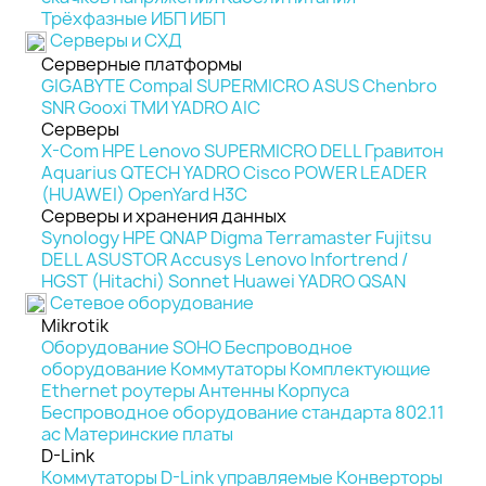
Трёхфазные ИБП
ИБП
Серверы и СХД
Серверные платформы
GIGABYTE
Compal
SUPERMICRO
ASUS
Chenbro
SNR
Gooxi
ТМИ
YADRO
AIC
Серверы
X-Com
HPE
Lenovo
SUPERMICRO
DELL
Гравитон
Aquarius
QTECH
YADRO
Cisco
POWER LEADER
(HUAWEI)
OpenYard
H3C
Серверы и хранения данных
Synology
HPE
QNAP
Digma
Terramaster
Fujitsu
DELL
ASUSTOR
Accusys
Lenovo
Infortrend /
HGST (Hitachi)
Sonnet
Huawei
YADRO
QSAN
Сетевое оборудование
Mikrotik
Оборудование SOHO
Беспроводное
оборудование
Коммутаторы
Комплектующие
Ethernet роутеры
Антенны
Корпуса
Беспроводное оборудование стандарта 802.11
ас
Материнские платы
D-Link
Коммутаторы D-Link управляемые
Конверторы