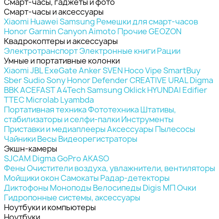
Смарт-часы, гаджеты и фото
Смарт-часы и аксессуары
Xiaomi
Huawei
Samsung
Ремешки для смарт-часов
Honor
Garmin
Canyon
Aimoto
Прочие
GEOZON
Квадрокоптеры и аксессуары
Электротранспорт
Электронные книги
Рации
Умные и портативные колонки
Xiaomi
JBL
ExeGate
Anker
SVEN
Hoco
Vipe
SmartBuy
Sber
Sudio
Sony
Honor
Defender
CREATIVE
URAL
Digma
BBK
ACEFAST
A4Tech
Samsung
Oklick
HYUNDAI
Edifier
TTEC
Microlab
Lyambda
Портативная техника
Фототехника
Штативы,
стабилизаторы и селфи-палки
Инструменты
Приставки и медиаплееры
Аксессуары
Пылесосы
Чайники
Весы
Видеорегистраторы
Экшн-камеры
SJCAM
Digma
GoPro
AKASO
Фены
Очистители воздуха, увлажнители, вентиляторы
Мойщики окон
Самокаты
Радар-детекторы
Диктофоны
Моноподы
Велосипеды
Digis МП
Очки
Гидропонные системы, аксессуары
Ноутбуки и компьютеры
Ноутбуки