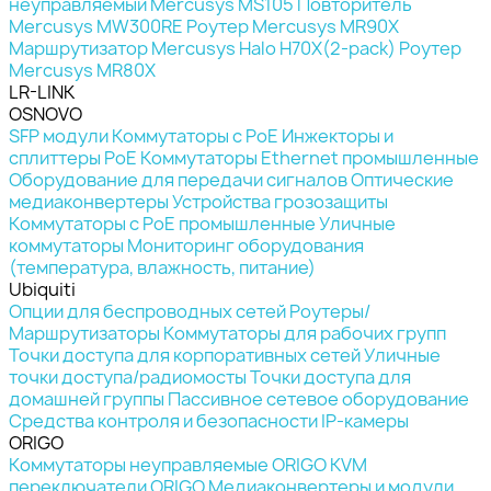
неуправляемый Mercusys MS105
Повторитель
Mercusys MW300RE
Роутер Mercusys MR90X
Маршрутизатор Mercusys Halo H70X(2-pack)
Роутер
Mercusys MR80X
LR-LINK
OSNOVO
SFP модули
Коммутаторы c PoE
Инжекторы и
сплиттеры PoE
Коммутаторы Ethernet промышленные
Оборудование для передачи сигналов
Оптические
медиаконвертеры
Устройства грозозащиты
Коммутаторы с PoE промышленные
Уличные
коммутаторы
Мониторинг оборудования
(температура, влажность, питание)
Ubiquiti
Опции для беспроводных сетей
Роутеры/
Маршрутизаторы
Коммутаторы для рабочих групп
Точки доступа для корпоративных сетей
Уличные
точки доступа/радиомосты
Точки доступа для
домашней группы
Пассивное сетевое оборудование
Средства контроля и безопасности
IP-камеры
ORIGO
Коммутаторы неуправляемые ORIGO
KVM
переключатели ORIGO
Медиаконвертеры и модули