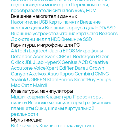
подставки для мониторов
Переключатели,
преобразователи сигналов VGA, HDMI
Внешние накопители данных
Накопители USB
Карты памяти
Внешние
жесткие диски
Внешние корпуса для HDD/SSD
Внешние устройства чтения карт Card Readers
Док-станции для HDD
Внешние SSD
Гарнитуры, микрофоны для PC
A4Tech
Logitech
Jabra
EPOS
Микрофоны
Defender
Acer
Sven
CBR
VT
Redragon
Razer
Oklick
JBL
JLab
HyperX
Genius
ACD
Creative
Accutone
VoiceXpert
Edifier
Dareu
Crown
Canyon
Axelvox
Asus
Rapoo
Gembird
GMNG
Yealink
UGREEN
SteelSeries
SmartBuy
Philips
Mad Catz
Mairdi
Клавиатуры, манипуляторы
Мыши, коврики
Клавиатуры
Презентеры,
пульты
Игровые манипуляторы
Графические
планшеты
Очки, шлемы виртуальной
реальности
Мультимедиа
Веб-камеры
Компьютерная акустика