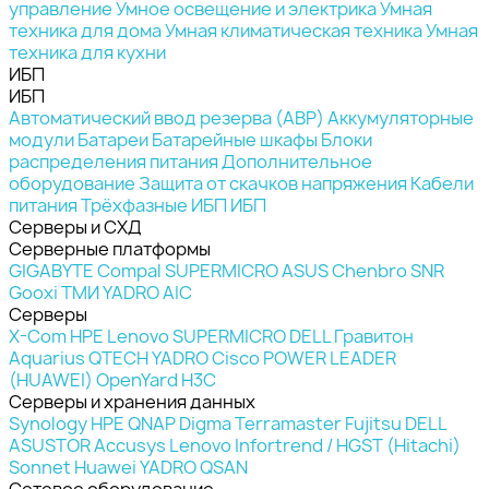
управление
Умное освещение и электрика
Умная
техника для дома
Умная климатическая техника
Умная
техника для кухни
ИБП
ИБП
Автоматический ввод резерва (АВР)
Аккумуляторные
модули
Батареи
Батарейные шкафы
Блоки
распределения питания
Дополнительное
оборудование
Защита от скачков напряжения
Кабели
питания
Трёхфазные ИБП
ИБП
Серверы и СХД
Серверные платформы
GIGABYTE
Compal
SUPERMICRO
ASUS
Chenbro
SNR
Gooxi
ТМИ
YADRO
AIC
Серверы
X-Com
HPE
Lenovo
SUPERMICRO
DELL
Гравитон
Aquarius
QTECH
YADRO
Cisco
POWER LEADER
(HUAWEI)
OpenYard
H3C
Серверы и хранения данных
Synology
HPE
QNAP
Digma
Terramaster
Fujitsu
DELL
ASUSTOR
Accusys
Lenovo
Infortrend / HGST (Hitachi)
Sonnet
Huawei
YADRO
QSAN
Сетевое оборудование