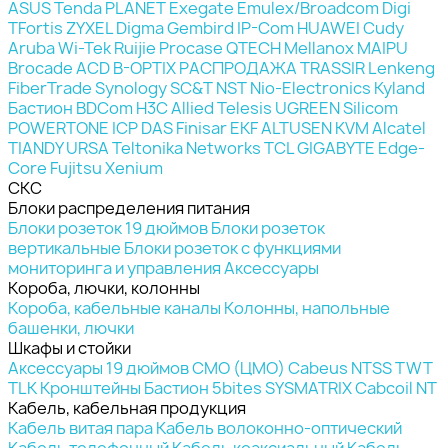
ASUS
Tenda
PLANET
Exegate
Emulex/Broadcom
Digi
TFortis
ZYXEL
Digma
Gembird
IP-Com
HUAWEI
Cudy
Aruba
Wi-Tek
Ruijie
Procase
QTECH
Mellanox
MAIPU
Brocade
ACD
B-OPTIX
РАСПРОДАЖА
TRASSIR
Lenkeng
FiberTrade
Synology
SC&T
NST
Nio-Electronics
Kyland
Бастион
BDCom
H3C
Allied Telesis
UGREEN
Silicom
POWERTONE
ICP DAS
Finisar
EKF
ALTUSEN KVM
Alcatel
TIANDY
URSA
Teltonika Networks
TCL
GIGABYTE
Edge-
Core
Fujitsu
Xenium
СКС
Блоки распределения питания
Блоки розеток 19 дюймов
Блоки розеток
вертикальные
Блоки розеток с функциями
мониторинга и управления
Аксессуары
Короба, лючки, колонны
Короба, кабельные каналы
Колонны, напольные
башенки, лючки
Шкафы и стойки
Аксессуары 19 дюймов
CMO (ЦМО)
Cabeus
NTSS
TWT
TLK
Кронштейны
Бастион
5bites
SYSMATRIX
Cabcoil
NT
Кабель, кабельная продукция
Кабель витая пара
Кабель волоконно-оптический
Кабель телефонный
Кабель коаксиальный
Кабель