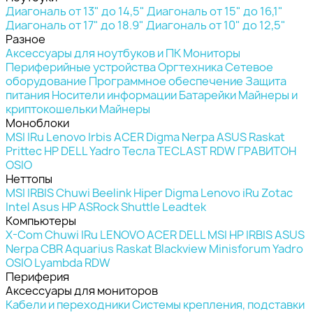
Диагональ от 13" до 14,5"
Диагональ от 15" до 16,1"
Диагональ от 17" до 18.9"
Диагональ от 10" до 12,5"
Разное
Аксессуары для ноутбуков и ПК
Мониторы
Периферийные устройства
Оргтехника
Сетевое
оборудование
Программное обеспечение
Защита
питания
Носители информации
Батарейки
Майнеры и
криптокошельки
Майнеры
Моноблоки
MSI
IRu
Lenovo
Irbis
ACER
Digma
Nerpa
ASUS
Raskat
Prittec
HP
DELL
Yadro
Тесла
TECLAST
RDW
ГРАВИТОН
OSIO
Неттопы
MSI
IRBIS
Chuwi
Beelink
Hiper
Digma
Lenovo
iRu
Zotac
Intel
Asus
HP
ASRock
Shuttle
Leadtek
Компьютеры
X-Com
Chuwi
IRu
LENOVO
ACER
DELL
MSI
HP
IRBIS
ASUS
Nerpa
CBR
Aquarius
Raskat
Blackview
Minisforum
Yadro
OSIO
Lyambda
RDW
Периферия
Аксессуары для мониторов
Кабели и переходники
Системы крепления, подставки