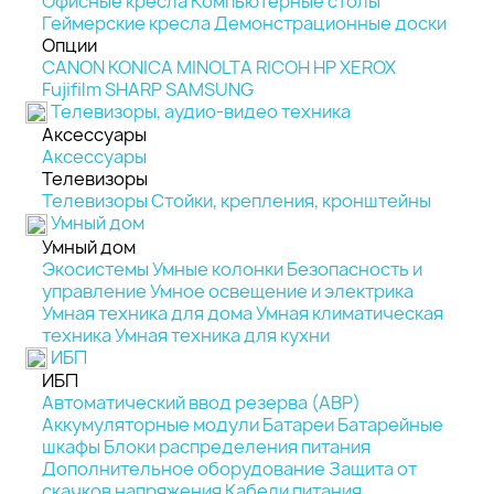
Офисные кресла
Компьютерные столы
Геймерские кресла
Демонстрационные доски
Опции
CANON
KONICA MINOLTA
RICOH
HP
XEROX
Fujifilm
SHARP
SAMSUNG
Телевизоры, аудио-видео техника
Аксессуары
Аксессуары
Телевизоры
Телевизоры
Стойки, крепления, кронштейны
Умный дом
Умный дом
Экосистемы
Умные колонки
Безопасность и
управление
Умное освещение и электрика
Умная техника для дома
Умная климатическая
техника
Умная техника для кухни
ИБП
ИБП
Автоматический ввод резерва (АВР)
Аккумуляторные модули
Батареи
Батарейные
шкафы
Блоки распределения питания
Дополнительное оборудование
Защита от
скачков напряжения
Кабели питания