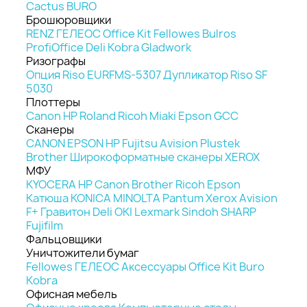
Cactus
BURO
Брошюровщики
RENZ
ГЕЛЕОС
Office Kit
Fellowes
Bulros
ProfiOffice
Deli
Kobra
Gladwork
Ризографы
Опция Riso EURFMS-5307
Дупликатор Riso SF
5030
Плоттеры
Canon
HP
Roland
Ricoh
Miaki
Epson
GCC
Сканеры
CANON
EPSON
HP
Fujitsu
Avision
Plustek
Brother
Широкоформатные сканеры
XEROX
МФУ
KYOCERA
HP
Canon
Brother
Ricoh
Epson
Катюша
KONICA MINOLTA
Pantum
Xerox
Avision
F+
Гравитон
Deli
OKI
Lexmark
Sindoh
SHARP
Fujifilm
Фальцовщики
Уничтожители бумаг
Fellowes
ГЕЛЕОС
Аксессуары
Office Kit
Buro
Kobra
Офисная мебель