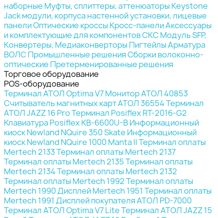
наборные
Муфты, сплиттеры, аттенюаторы
Keystone
Jack модули, корпуса настенной установки, лицевые
панели
Оптические кроссы
Кросс-панели
Аксессуары
и комплектующие для компонентов СКС
Модуль SFP,
Конвертеры, Медиаконверторы
Пигтейлы
Арматура
ВОЛС
Промышленные решения
Сборки волоконно-
оптические
Претерменированные решения
Торговое оборудование
POS-оборудование
Терминал АТОЛ Optima V7
Монитор АТОЛ 40853
Считыватель магнитных карт АТОЛ 36554
Терминал
АТОЛ JAZZ 16 Pro
Терминал Posiflex RT-2016-G2
Клавиатура Posiflex KB-6600U-B
Информационный
киоск Newland NQuire 350 Skate
Информационный
киоск Newland NQuire 1000 Manta II
Терминал оплаты
Mertech 2133
Терминал оплаты Mertech 2137
Терминал оплаты Mertech 2135
Терминал оплаты
Mertech 2134
Терминал оплаты Mertech 2132
Терминал оплаты Mertech 1992
Терминал оплаты
Mertech 1990
Дисплей Mertech 1951
Терминал оплаты
Mertech 1991
Дисплей покупателя АТОЛ PD-7000
Терминал АТОЛ Optima V7 Lite
Терминал АТОЛ JAZZ 15