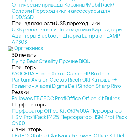
Оптические приводы
Корзины/Mobil Rack/
Салазки
Переходники и аксессуары для
HDD/SSD
Принадлежности USB,переходники
USB разветвители
Переходники
Картридеры
Адаптеры Bluetooth
Шторка Lamptron LAMP-
AP303
Оргтехника
3D печать
Flying Bear
Creality
Прочие
BIQU
Принтеры
KYOCERA
Epson
Xerox
Canon
HP
Brother
Pantum
Avision
Cactus
Ricoh
OKI
Катюша
F+
Гравитон
Xiaomi
Digma
Deli
Sindoh
Sharp
Riso
Резаки
Fellowes
ГЕЛЕОС
ProfiOffice
Office Kit
Bulros
Перфораторы
Перфоратор Office Kit OKP400A
Перфоратор
HSM ProfiPack P425
Перфоратор HSM ProfiPack
C400
Ламинаторы
ГЕЛЕОС
Kobra
Gladwork
Fellowes
Office Kit
Deli