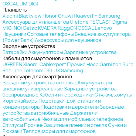
OSCAL
UMIDIGI
Планшеты
Xiaomi
Blackview
Honor
Chuwi
Huawei
F+
Samsung
Аксессуары для планшетов
Ulefone
TECLAST
Digma
MIG
INOI
Getac
KVADRA
RuggON
OSCAL
Lenovo
Наушники
Сотовые телефоны
Внешние аккумуляторы
(Power Bank)
Аксессуары для наушников
Зарядные устройства
Батарейки
Аккумуляторы
Зарядные устройства
Кабели для смартфонов и планшетов
UGREEN
Xiaomi
Cablexpert
Прочие
Hoco
Garnizon
Buro
Red Line
Telecom
DELUX
Samsung
Аксессуары для смартфонов
Зарядные устройства сетевые
Аккумуляторы
внешние универсальные
Зарядные устройства
беспроводные
Кабели и переходники
Стяжки, хомуты
и органайзеры
Подставки, док-станции и
концентраторы
Подставки и держатели
Зарядные
устройства автомобильные
Держатели
автомобильные
Чехлы для мобильных телефонов
Стилусы
Прочее
Защитные пленки и стекла
Сумки и
Рюкзаки
Тепловизоры для смартфонов