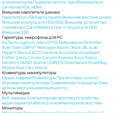
для мониторов
Переключатели, преобразователи
сигналов VGA, HDMI
Внешние накопители данных
Накопители USB
Карты памяти
Внешние жесткие диски
Внешние корпуса для HDD/SSD
Внешние устройства
чтения карт Card Readers
Док-станции для HDD
Внешние SSD
Гарнитуры, микрофоны для PC
A4Tech
Logitech
Jabra
EPOS
Микрофоны
Defender
Acer
Sven
CBR
VT
Redragon
Razer
Oklick
JBL
JLab
HyperX
Genius
ACD
Creative
Accutone
VoiceXpert
Edifier
Dareu
Crown
Canyon
Axelvox
Asus
Rapoo
Gembird
GMNG
Yealink
UGREEN
SteelSeries
SmartBuy
Philips
Mad Catz
Mairdi
Клавиатуры, манипуляторы
Мыши, коврики
Клавиатуры
Презентеры, пульты
Игровые манипуляторы
Графические планшеты
Очки,
шлемы виртуальной реальности
Мультимедиа
Веб-камеры
Компьютерная акустика
Устройства
видеозахвата
Кабели для компьютерной акустики
Мониторы
MSI
Xiaomi
Samsung
Acer
AOC
Huawei
Asus
CHiQ
LG