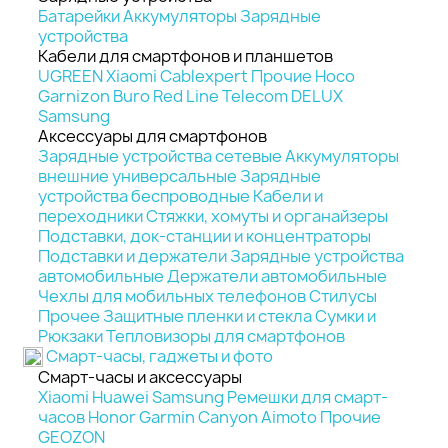
Батарейки
Аккумуляторы
Зарядные
устройства
Кабели для смартфонов и планшетов
UGREEN
Xiaomi
Cablexpert
Прочие
Hoco
Garnizon
Buro
Red Line
Telecom
DELUX
Samsung
Аксессуары для смартфонов
Зарядные устройства сетевые
Аккумуляторы
внешние универсальные
Зарядные
устройства беспроводные
Кабели и
переходники
Стяжки, хомуты и органайзеры
Подставки, док-станции и концентраторы
Подставки и держатели
Зарядные устройства
автомобильные
Держатели автомобильные
Чехлы для мобильных телефонов
Стилусы
Прочее
Защитные пленки и стекла
Сумки и
Рюкзаки
Тепловизоры для смартфонов
Смарт-часы, гаджеты и фото
Смарт-часы и аксессуары
Xiaomi
Huawei
Samsung
Ремешки для смарт-
часов
Honor
Garmin
Canyon
Aimoto
Прочие
GEOZON