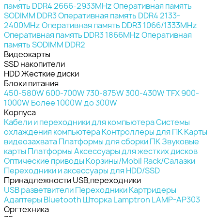
память DDR4 2666-2933MHz
Оперативная память
SODIMM DDR3
Оперативная память DDR4 2133-
2400MHz
Оперативная память DDR3 1066/1333MHz
Оперативная память DDR3 1866MHz
Оперативная
память SODIMM DDR2
Видеокарты
SSD накопители
HDD Жесткие диски
Блоки питания
450-580W
600-700W
730-875W
300-430W
TFX
900-
1000W
Более 1000W
до 300W
Корпуса
Кабели и переходники для компьютера
Системы
охлаждения компьютера
Контроллеры для ПК
Карты
видеозахвата
Платформы для сборки ПК
Звуковые
карты
Платформы
Аксессуары для жестких дисков
Оптические приводы
Корзины/Mobil Rack/Салазки
Переходники и аксессуары для HDD/SSD
Принадлежности USB,переходники
USB разветвители
Переходники
Картридеры
Адаптеры Bluetooth
Шторка Lamptron LAMP-AP303
Оргтехника