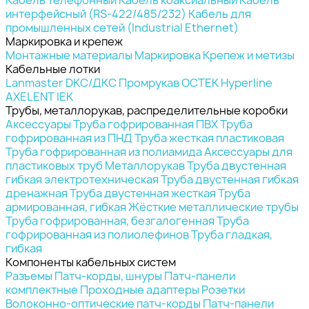
интерфейсный (RS-422/485/232)
Кабель для
промышленных сетей (Industrial Ethernet)
Маркировка и крепеж
Монтажные материалы
Маркировка
Крепеж и метизы
Кабельные лотки
Lanmaster
DKC/ДКС
Промрукав
ОСТЕК
Hyperline
AXELENT
IEK
Трубы, металлорукав, распределительные коробки
Аксессуары
Труба гофрированная ПВХ
Труба
гофрированная из ПНД
Труба жесткая пластиковая
Труба гофрированная из полиамида
Аксессуары для
пластиковых труб
Металлорукав
Труба двустенная
гибкая электротехническая
Труба двустенная гибкая
дренажная
Труба двустенная жесткая
Труба
армированная, гибкая
Жёсткие металлические трубы
Труба гофрированная, безгалогенная
Труба
гофрированная из полиолефинов
Труба гладкая,
гибкая
Компоненты кабельных систем
Разъемы
Патч-корды, шнуры
Патч-панели
комплектные
Проходные адаптеры
Розетки
Волоконно-оптические патч-корды
Патч-панели