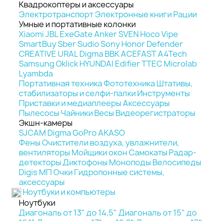
Квадрокоптеры и аксессуары
Электротранспорт
Электронные книги
Рации
Умные и портативные колонки
Xiaomi
JBL
ExeGate
Anker
SVEN
Hoco
Vipe
SmartBuy
Sber
Sudio
Sony
Honor
Defender
CREATIVE
URAL
Digma
BBK
ACEFAST
A4Tech
Samsung
Oklick
HYUNDAI
Edifier
TTEC
Microlab
Lyambda
Портативная техника
Фототехника
Штативы,
стабилизаторы и селфи-палки
Инструменты
Приставки и медиаплееры
Аксессуары
Пылесосы
Чайники
Весы
Видеорегистраторы
Экшн-камеры
SJCAM
Digma
GoPro
AKASO
Фены
Очистители воздуха, увлажнители,
вентиляторы
Мойщики окон
Самокаты
Радар-
детекторы
Диктофоны
Моноподы
Велосипеды
Digis МП
Очки
Гидропонные системы,
аксессуары
Ноутбуки и компьютеры
Ноутбуки
Диагональ от 13" до 14,5"
Диагональ от 15" до