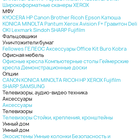
Широкоформатные сканеры
XEROX
МФУ
KYOCERA
HP
Canon
Brother
Ricoh
Epson
Катюша
KONICA MINOLTA
Pantum
Xerox
Avision
F+
Гравитон
Deli
OKI
Lexmark
Sindoh
SHARP
Fujifilm
Фальцовщики
Уничтожители бумаг
Fellowes
ГЕЛЕОС
Аксессуары
Office Kit
Buro
Kobra
Офисная мебель
Офисные кресла
Компьютерные столы
Геймерские
кресла
Демонстрационные доски
Опции
CANON
KONICA MINOLTA
RICOH
HP
XEROX
Fujifilm
SHARP
SAMSUNG
Телевизоры, аудио-видео техника
Аксессуары
Аксессуары
Телевизоры
Телевизоры
Стойки, крепления, кронштейны
Умный дом
Умный дом
Экосистемы
Умные колонки
Безопасность и