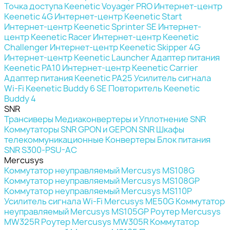
Точка доступа Keenetic Voyager PRO
Интернет-центр
Keenetic 4G
Интернет-центр Keenetic Start
Интернет-центр Keenetic Sprinter SE
Интернет-
центр Keenetic Racer
Интернет-центр Keenetic
Challenger
Интернет-центр Keenetic Skipper 4G
Интернет-центр Keenetic Launcher
Адаптер питания
Keenetic PA10
Интернет-центр Keenetic Carrier
Адаптер питания Keenetic PA25
Усилитель сигнала
Wi-Fi Keenetic Buddy 6 SE
Повторитель Keenetic
Buddy 4
SNR
Трансиверы
Медиаконвертеры и Уплотнение SNR
Коммутаторы SNR
GPON и GEPON SNR
Шкафы
телекоммуникационные
Конвертеры
Блок питания
SNR S300-PSU-AC
Mercusys
Коммутатор неуправляемый Mercusys MS108G
Коммутатор неуправляемый Mercusys MS108GP
Коммутатор неуправляемый Mercusys MS110P
Усилитель сигнала Wi-Fi Mercusys ME50G
Коммутатор
неуправляемый Mercusys MS105GP
Роутер Mercusys
MW325R
Роутер Mercusys MW305R
Коммутатор