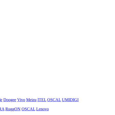
le
Doogee
Vivo
Meizu
ITEL
OSCAL
UMIDIGI
RA
RuggON
OSCAL
Lenovo