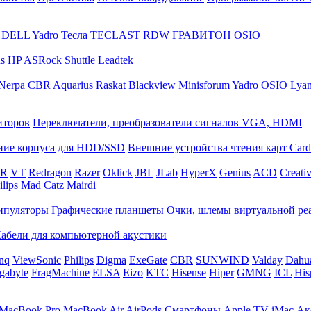
DELL
Yadro
Тесла
TECLAST
RDW
ГРАВИТОН
OSIO
s
HP
ASRock
Shuttle
Leadtek
Nerpa
CBR
Aquarius
Raskat
Blackview
Minisforum
Yadro
OSIO
Lya
иторов
Переключатели, преобразователи сигналов VGA, HDMI
ие корпуса для HDD/SSD
Внешние устройства чтения карт Card
R
VT
Redragon
Razer
Oklick
JBL
JLab
HyperX
Genius
ACD
Creati
ilips
Mad Catz
Mairdi
ипуляторы
Графические планшеты
Очки, шлемы виртуальной ре
абели для компьютерной акустики
nq
ViewSonic
Philips
Digma
ExeGate
CBR
SUNWIND
Valday
Dahu
gabyte
FragMachine
ELSA
Eizo
KTC
Hisense
Hiper
GMNG
ICL
His
MacBook Pro
MacBook Air
AirPods
Смартфоны
Apple TV
iMac
Ак