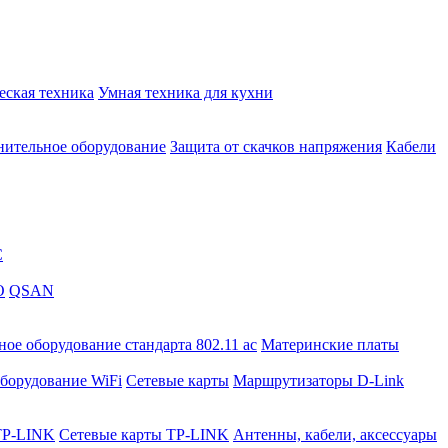
еская техника
Умная техника для кухни
ительное оборудование
Защита от скачков напряжения
Кабели
C
O
QSAN
ое оборудование стандарта 802.11 ас
Материнские платы
борудование WiFi
Сетевые карты
Маршрутизаторы D-Link
TP-LINK
Сетевые карты TP-LINK
Антенны, кабели, аксессуары