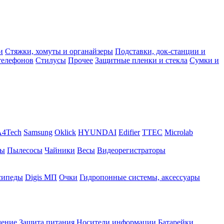
и
Стяжки, хомуты и органайзеры
Подставки, док-станции и
телефонов
Стилусы
Прочее
Защитные пленки и стекла
Сумки и
A4Tech
Samsung
Oklick
HYUNDAI
Edifier
TTEC
Microlab
ры
Пылесосы
Чайники
Весы
Видеорегистраторы
сипеды
Digis МП
Очки
Гидропонные системы, аксессуары
чение
Защита питания
Носители информации
Батарейки