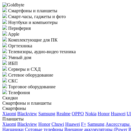
Смартфоны и планшеты
Смарт-часы, гаджеты и фото
Ноутбуки и компьютеры
Периферия
Apple
Комплектующие для ПК
Оргтехника
Телевизоры, аудио-видео техника
Умный дом
ИБП
Серверы и СХД
Сетевое оборудование
СКС
Торговое оборудование
Телефония
Скидки
Смартфоны и планшеты
Смартфоны
Xiaomi
Blackview
Samsung
Realme
OPPO
Nokia
Honor
Huawei
Ul
Планшеты
Xiaomi
Blackview
Honor
Chuwi
Huawei
F+
Samsung
Аксессуары 
Наушники
Сотовые телефоны
Внешние аккумуляторы (Power B