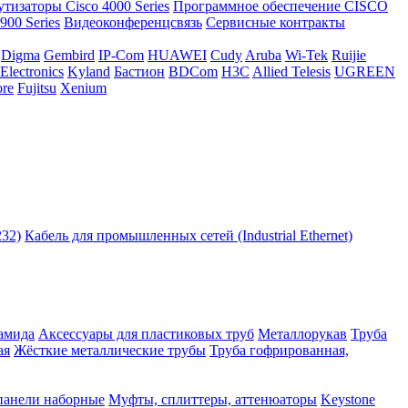
тизаторы Cisco 4000 Series
Программное обеспечение СISCO
00 Series
Видеоконференцсвязь
Сервисные контракты
Digma
Gembird
IP-Com
HUAWEI
Cudy
Aruba
Wi-Tek
Ruijie
Electronics
Kyland
Бастион
BDCom
H3C
Allied Telesis
UGREEN
re
Fujitsu
Xenium
232)
Кабель для промышленных сетей (Industrial Ethernet)
амида
Аксессуары для пластиковых труб
Металлорукав
Труба
ая
Жёсткие металлические трубы
Труба гофрированная,
панели наборные
Муфты, сплиттеры, аттенюаторы
Keystone