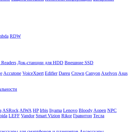
mbda
RDW
 Readers
Док-станции для HDD
Внешние SSD
ve
Accutone
VoiceXpert
Edifier
Dareu
Crown
Canyon
Axelvox
Asus
альности
a
ASRock
AIWA
HP
Irbis
Iiyama
Lenovo
Bloody
Aopen
NPC
pida
LEFF
Vandor
Smart Vizion
Rikor
Гравитон
Тесла
сессуары для смартфонов и планшетов
Аксессуары