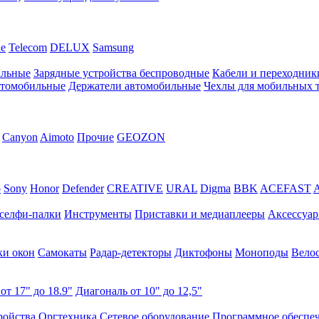
ne
Telecom
DELUX
Samsung
альные
Зарядные устройства беспроводные
Кабели и переходник
втомобильные
Держатели автомобильные
Чехлы для мобильных 
Canyon
Aimoto
Прочие
GEOZON
o
Sony
Honor
Defender
CREATIVE
URAL
Digma
BBK
ACEFAST
 селфи-палки
Инструменты
Приставки и медиаплееры
Аксессуа
и окон
Самокаты
Радар-детекторы
Диктофоны
Моноподы
Вело
от 17" до 18.9"
Диагональ от 10" до 12,5"
ройства
Оргтехника
Сетевое оборудование
Программное обеспе