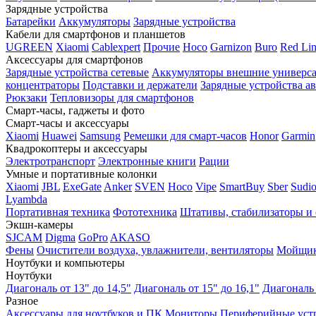
Зарядные устройства
Батарейки
Аккумуляторы
Зарядные устройства
Кабели для смартфонов и планшетов
UGREEN
Xiaomi
Cablexpert
Прочие
Hoco
Garnizon
Buro
Red Li
Аксессуары для смартфонов
Зарядные устройства сетевые
Аккумуляторы внешние универс
концентраторы
Подставки и держатели
Зарядные устройства а
Рюкзаки
Тепловизоры для смартфонов
Смарт-часы, гаджеты и фото
Смарт-часы и аксессуары
Xiaomi
Huawei
Samsung
Ремешки для смарт-часов
Honor
Garmin
Квадрокоптеры и аксессуары
Электротранспорт
Электронные книги
Рации
Умные и портативные колонки
Xiaomi
JBL
ExeGate
Anker
SVEN
Hoco
Vipe
SmartBuy
Sber
Sudi
Lyambda
Портативная техника
Фототехника
Штативы, стабилизаторы и
Экшн-камеры
SJCAM
Digma
GoPro
AKASO
Фены
Очистители воздуха, увлажнители, вентиляторы
Мойщик
Ноутбуки и компьютеры
Ноутбуки
Диагональ от 13" до 14,5"
Диагональ от 15" до 16,1"
Диагональ 
Разное
Аксессуары для ноутбуков и ПК
Мониторы
Периферийные уст