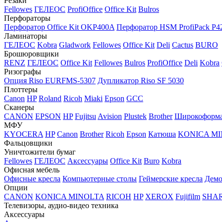
Резаки
Fellowes
ГЕЛЕОС
ProfiOffice
Office Kit
Bulros
Перфораторы
Перфоратор Office Kit OKP400A
Перфоратор HSM ProfiPack P4
Ламинаторы
ГЕЛЕОС
Kobra
Gladwork
Fellowes
Office Kit
Deli
Cactus
BURO
Брошюровщики
RENZ
ГЕЛЕОС
Office Kit
Fellowes
Bulros
ProfiOffice
Deli
Kobra
Ризографы
Опция Riso EURFMS-5307
Дупликатор Riso SF 5030
Плоттеры
Canon
HP
Roland
Ricoh
Miaki
Epson
GCC
Сканеры
CANON
EPSON
HP
Fujitsu
Avision
Plustek
Brother
Широкоформа
МФУ
KYOCERA
HP
Canon
Brother
Ricoh
Epson
Катюша
KONICA M
Фальцовщики
Уничтожители бумаг
Fellowes
ГЕЛЕОС
Аксессуары
Office Kit
Buro
Kobra
Офисная мебель
Офисные кресла
Компьютерные столы
Геймерские кресла
Демо
Опции
CANON
KONICA MINOLTA
RICOH
HP
XEROX
Fujifilm
SHA
Телевизоры, аудио-видео техника
Аксессуары