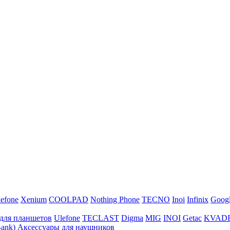
efone
Xenium
COOLPAD
Nothing Phone
TECNO
Inoi
Infinix
Goog
для планшетов
Ulefone
TECLAST
Digma
MIG
INOI
Getac
KVAD
ank)
Аксессуары для наушников