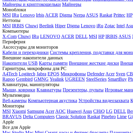
Майнеры и криптокошельки
Майнеры
Моноблоки
MSI
IRu
Lenovo
Irbis
ACER
Digma
Nerpa
ASUS
Raskat
Prittec
HP
Неттопы
MSI
IRBIS
Chuwi
Beelink
Hiper
Digma
Lenovo
iRu
Zotac
Intel
Asu
Компьютеры
X-Com
Chuwi
IRu
LENOVO
ACER
DELL
MSI
HP
IRBIS
ASUS
Периферия
Аксессуары для мониторов
Кабели и переходники
Системы крепления, подставки для мон
Внешние накопители данных
Накопители USB
Карты памяти
Внешние жесткие диски
Внешн
Гарнитуры, микрофоны для PC
A4Tech
Logitech
Jabra
EPOS
Микрофоны
Defender
Acer
Sven
CB
Rapoo
Gembird
GMNG
Yealink
UGREEN
SteelSeries
SmartBuy
Ph
Клавиатуры, манипуляторы
Мыши, коврики
Клавиатуры
Презентеры, пульты
Игровые ман
Мультимедиа
Веб-камеры
Компьютерная акустика
Устройства видеозахвата
К
Мониторы
MSI
Xiaomi
Samsung
Acer
AOC
Huawei
Asus
CHiQ
LG
DELL
Be
BRAVUS
Delta Computers
Classic Solution
Raskat
Pinebro
Lime
Gi
Apple
Все для Apple
Mac Studio
Mac Mini
Смарт-часы и фитнес браслеты
Планшеты