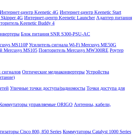
Интернет-центр Keenetic 4G
Интернет-центр Keenetic Start
 Skipper 4G
Интернет-центр Keenetic Launcher
Адаптер питания
торитель Keenetic Buddy 4
нвертеры
Блок питания SNR S300-PSU-AC
cusys MS110P
Усилитель сигнала Wi-Fi Mercusys ME50G
й Mercusys MS105
Повторитель Mercusys MW300RE
Роутер
и сигналов
Оптические медиаконвертеры
Устройства
итание)
етей
Уличные точки доступа/радиомосты
Точки доступа для
Коммутаторы управляемые ORIGO
Антенны, кабели,
изаторы Cisco 800, 850 Series
Коммутаторы Catalyst 1000 Series