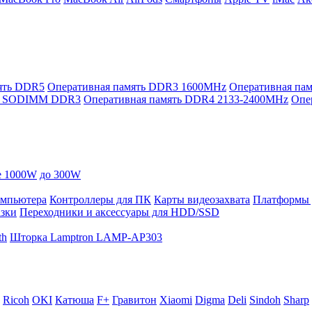
ять DDR5
Оперативная память DDR3 1600MHz
Оперативная п
ть SODIMM DDR3
Оперативная память DDR4 2133-2400MHz
Опе
е 1000W
до 300W
омпьютера
Контроллеры для ПК
Карты видеозахвата
Платформы 
азки
Переходники и аксессуары для HDD/SSD
th
Шторка Lamptron LAMP-AP303
Ricoh
OKI
Катюша
F+
Гравитон
Xiaomi
Digma
Deli
Sindoh
Sharp