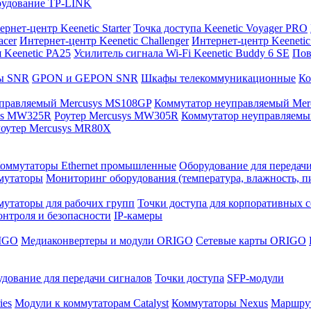
орудование TP-LINK
рнет-центр Keenetic Starter
Точка доступа Keenetic Voyager PRO
acer
Интернет-центр Keenetic Challenger
Интернет-центр Keenetic
 Keenetic PA25
Усилитель сигнала Wi-Fi Keenetic Buddy 6 SE
Пов
ы SNR
GPON и GEPON SNR
Шкафы телекоммуникационные
Ко
управляемый Mercusys MS108GP
Коммутатор неуправляемый Mer
sys MW325R
Роутер Mercusys MW305R
Коммутатор неуправляемы
оутер Mercusys MR80X
оммутаторы Ethernet промышленные
Оборудование для передач
мутаторы
Мониторинг оборудования (температура, влажность, п
утаторы для рабочих групп
Точки доступа для корпоративных с
онтроля и безопасности
IP-камеры
IGO
Медиаконвертеры и модули ORIGO
Сетевые карты ORIGO
дование для передачи сигналов
Точки доступа
SFP-модули
ies
Модули к коммутаторам Catalyst
Коммутаторы Nexus
Маршрут