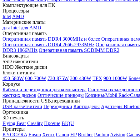
Комплектующие для ПК
Процессоры
Intel
AMD
Материнские платы
для Intel
для AMD
Оперативная память
Оперативная память DDR4 3000MHz и более
Оперативная пам
Оперативная память DDR4 2666-2933MHz
Оперативная памя
DDR3 1866MHz
Оперативная память SODIMM DDR2
Видеокарты
SSD накопители
HDD Жесткие диски
Блоки питания
450-580W
600-700W
730-875W
300-430W
TFX
900-1000W
Боле
Корпуса
Кабели и переходники для компьютера
Системы охлаждения к
жестких дисков
Оптические приводы
Корзины/Mobil Rack/Сал
Принадлежности USB,переходники
USB разветвители
Переходники
Картридеры
Адаптеры Bluetoo
Оргтехника
3D печать
Flying Bear
Creality
Прочие
BIQU
Принтеры
KYOCERA
Epson
Xerox
Canon
HP
Brother
Pantum
Avision
Cactus