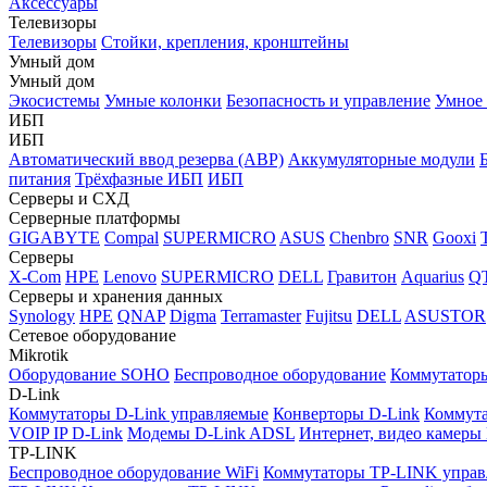
Аксессуары
Телевизоры
Телевизоры
Стойки, крепления, кронштейны
Умный дом
Умный дом
Экосистемы
Умные колонки
Безопасность и управление
Умное 
ИБП
ИБП
Автоматический ввод резерва (АВР)
Аккумуляторные модули
питания
Трёхфазные ИБП
ИБП
Серверы и СХД
Серверные платформы
GIGABYTE
Compal
SUPERMICRO
ASUS
Chenbro
SNR
Gooxi
Серверы
X-Com
HPE
Lenovo
SUPERMICRO
DELL
Гравитон
Aquarius
Q
Серверы и хранения данных
Synology
HPE
QNAP
Digma
Terramaster
Fujitsu
DELL
ASUSTOR
Сетевое оборудование
Mikrotik
Оборудование SOHO
Беспроводное оборудование
Коммутатор
D-Link
Коммутаторы D-Link управляемые
Конверторы D-Link
Коммута
VOIP IP D-Link
Модемы D-Link ADSL
Интернет, видео камеры
TP-LINK
Беспроводное оборудование WiFi
Коммутаторы TP-LINK управ