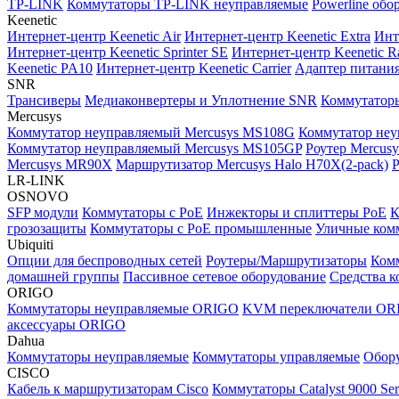
TP-LINK
Коммутаторы TP-LINK неуправляемые
Powerline об
Keenetic
Интернет-центр Keenetic Air
Интернет-центр Keenetic Extra
Инте
Интернет-центр Keenetic Sprinter SE
Интернет-центр Keenetic R
Keenetic PA10
Интернет-центр Keenetic Carrier
Адаптер питания
SNR
Трансиверы
Медиаконвертеры и Уплотнение SNR
Коммутатор
Mercusys
Коммутатор неуправляемый Mercusys MS108G
Коммутатор не
Коммутатор неуправляемый Mercusys MS105GP
Роутер Mercu
Mercusys MR90X
Маршрутизатор Mercusys Halo H70X(2-pack)
Р
LR-LINK
OSNOVO
SFP модули
Коммутаторы c PoE
Инжекторы и сплиттеры PoE
К
грозозащиты
Коммутаторы с PoE промышленные
Уличные ком
Ubiquiti
Опции для беспроводных сетей
Роутеры/Маршрутизаторы
Комм
домашней группы
Пассивное сетевое оборудование
Средства к
ORIGO
Коммутаторы неуправляемые ORIGO
KVM переключатели OR
аксессуары ORIGO
Dahua
Коммутаторы неуправляемые
Коммутаторы управляемые
Обору
CISCO
Кабель к маршрутизаторам Cisco
Коммутаторы Catalyst 9000 Ser