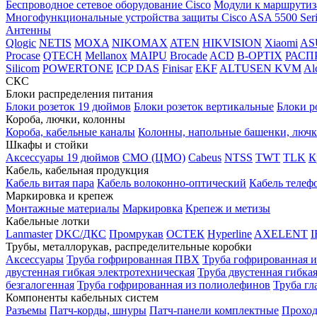
Беспроводное сетевое оборудование Cisco
Модули к маршрутиз
Многофункциональные устройства защиты Cisco ASA 5500 Seri
Антенны
Qlogic
NETIS
MOXA
NIKOMAX
ATEN
HIKVISION
Xiaomi
AS
Procase
QTECH
Mellanox
MAIPU
Brocade
ACD
B-OPTIX
РАСП
Silicom
POWERTONE
ICP DAS
Finisar
EKF
ALTUSEN KVM
Al
СКС
Блоки распределения питания
Блоки розеток 19 дюймов
Блоки розеток вертикальные
Блоки р
Короба, лючки, колонны
Короба, кабельные каналы
Колонны, напольные башенки, люч
Шкафы и стойки
Аксессуары 19 дюймов
CMO (ЦМО)
Cabeus
NTSS
TWT
TLK
К
Кабель, кабельная продукция
Кабель витая пара
Кабель волоконно-оптический
Кабель теле
Маркировка и крепеж
Монтажные материалы
Маркировка
Крепеж и метизы
Кабельные лотки
Lanmaster
DKC/ДКС
Промрукав
ОСТЕК
Hyperline
AXELENT
I
Трубы, металлорукав, распределительные коробки
Аксессуары
Труба гофрированная ПВХ
Труба гофрированная 
двустенная гибкая электротехническая
Труба двустенная гибка
безгалогенная
Труба гофрированная из полиолефинов
Труба гл
Компоненты кабельных систем
Разъемы
Патч-корды, шнуры
Патч-панели комплектные
Проход