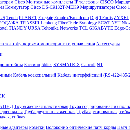
аторам Cisco
Монтажные комплекты
IP телефоны СISCO
Маршру
es
Коммутатор Cisco DS-C9132T-MEK9
Маршрутизаторы Cisco 19
US
Tenda
PLANET
Exegate
Emulex/Broadcom
Digi
TFortis
ZYXEL
РОДАЖА
TRASSIR
Lenkeng
FiberTrade
Synology
SC&T
NST
Nio-
catel
TIANDY
URSA
Teltonika Networks
TCL
GIGABYTE
Edge-Co
озеток с функциями мониторинга и управления
Аксессуары
ки
ронштейны
Бастион
5bites
SYSMATRIX
Cabcoil
NT
фонный
Кабель коаксиальный
Кабель интерфейсный (RS-422/485/
EK
из ПНД
Труба жесткая пластиковая
Труба гофрированная из поли
я дренажная
Труба двустенная жесткая
Труба армированная, гибк
адкая, гибкая
ные адаптеры
Розетки
Волоконно-оптические патч-корды
Патч-