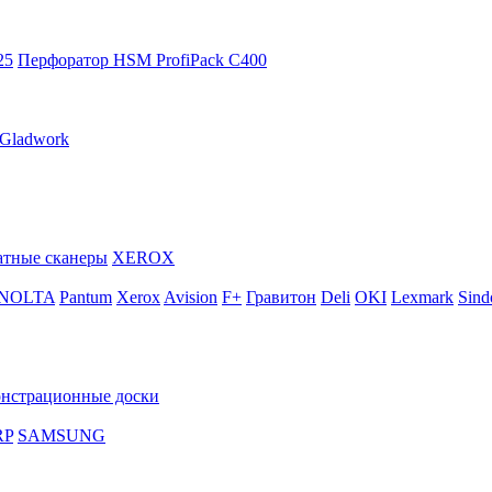
25
Перфоратор HSM ProfiPack C400
Gladwork
тные сканеры
XEROX
INOLTA
Pantum
Xerox
Avision
F+
Гравитон
Deli
OKI
Lexmark
Sind
нстрационные доски
RP
SAMSUNG