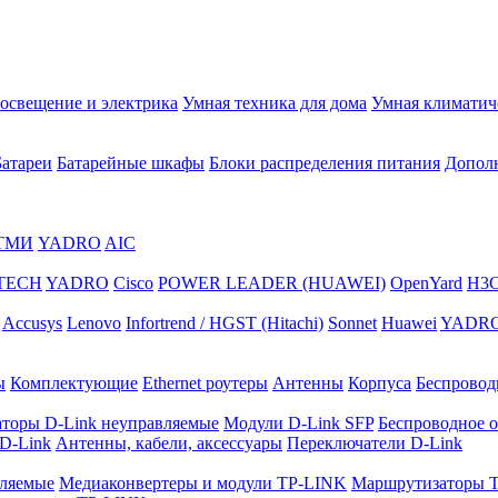
освещение и электрика
Умная техника для дома
Умная климатич
Батареи
Батарейные шкафы
Блоки распределения питания
Дополн
ТМИ
YADRO
AIC
TECH
YADRO
Cisco
POWER LEADER (HUAWEI)
OpenYard
H3
Accusys
Lenovo
Infortrend / HGST (Hitachi)
Sonnet
Huawei
YADR
ы
Комплектующие
Ethernet роутеры
Антенны
Корпуса
Беспроводн
торы D-Link неуправляемые
Модули D-Link SFP
Беспроводное о
 D-Link
Антенны, кабели, аксессуары
Переключатели D-Link
ляемые
Медиаконвертеры и модули TP-LINK
Маршрутизаторы 