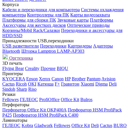
Корпуса
Кабели и переходники для компьютера
Системы охлаждения
компьютера
Контроллеры для ПК
Карты видеозахвата
Платформы для сборки ПК
Звуковые карты
Платформы
Аксессуары для жестких дисков
Оптические приводы
Корзины/Mobil Rack/Салазки
Переходники и аксессуары для
HDD/SSD
Принадлежности USB,переходники
USB разветвители
Переходники
Картридеры
Адаптеры
Bluetooth
Шторка Lamptron LAMP-AP303
Оргтехника
3D печать
Flying Bear
Creality
Прочие
BIQU
Принтеры
KYOCERA
Epson
Xerox
Canon
HP
Brother
Pantum
Avision
Cactus
Ricoh
OKI
Катюша
F+
Гравитон
Xiaomi
Digma
Deli
Sindoh
Sharp
Riso
Резаки
Fellowes
ГЕЛЕОС
ProfiOffice
Office Kit
Bulros
Перфораторы
Перфоратор Office Kit OKP400A
Перфоратор HSM ProfiPack
P425
Перфоратор HSM ProfiPack C400
Ламинаторы
ГЕЛЕОС
Kobra
Gladwork
Fellowes
Office Kit
Deli
Cactus
BURO