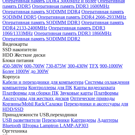
Оперативная память DDR4 3000MHz и более
Оперативная
память DDR5
Оперативная память DDR3 1600MHz
Оперативная память SODIMM DDR4
Оперативная память
SODIMM DDR5
Оперативная память DDR4 2666-2933MHz
Оперативная память SODIMM DDR3
Оперативная память
DDR4 2133-2400MHz
Оперативная память DDR3
1066/1333MHz
Оперативная память DDR3 1866MHz
Оперативная память SODIMM DDR2
Видеокарты
SSD накопители
HDD Жесткие диски
Блоки питания
450-580W
600-700W
730-875W
300-430W
TFX
900-1000W
Более 1000W
до 300W
Корпуса
Кабели и переходники для компьютера
Системы охлаждения
компьютера
Контроллеры для ПК
Карты видеозахвата
Платформы для сборки ПК
Звуковые карты
Платформы
Аксессуары для жестких дисков
Оптические приводы
Корзины/Mobil Rack/Салазки
Переходники и аксессуары для
HDD/SSD
Принадлежности USB,переходники
USB разветвители
Переходники
Картридеры
Адаптеры
Bluetooth
Шторка Lamptron LAMP-AP303
Оргтехника