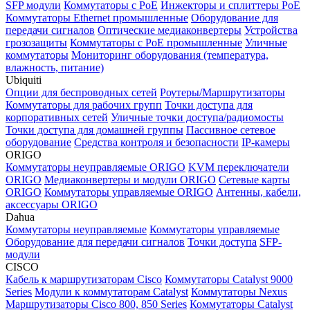
SFP модули
Коммутаторы c PoE
Инжекторы и сплиттеры PoE
Коммутаторы Ethernet промышленные
Оборудование для
передачи сигналов
Оптические медиаконвертеры
Устройства
грозозащиты
Коммутаторы с PoE промышленные
Уличные
коммутаторы
Мониторинг оборудования (температура,
влажность, питание)
Ubiquiti
Опции для беспроводных сетей
Роутеры/Маршрутизаторы
Коммутаторы для рабочих групп
Точки доступа для
корпоративных сетей
Уличные точки доступа/радиомосты
Точки доступа для домашней группы
Пассивное сетевое
оборудование
Средства контроля и безопасности
IP-камеры
ORIGO
Коммутаторы неуправляемые ORIGO
KVM переключатели
ORIGO
Медиаконвертеры и модули ORIGO
Сетевые карты
ORIGO
Коммутаторы управляемые ORIGO
Антенны, кабели,
аксессуары ORIGO
Dahua
Коммутаторы неуправляемые
Коммутаторы управляемые
Оборудование для передачи сигналов
Точки доступа
SFP-
модули
CISCO
Кабель к маршрутизаторам Cisco
Коммутаторы Catalyst 9000
Series
Модули к коммутаторам Catalyst
Коммутаторы Nexus
Маршрутизаторы Cisco 800, 850 Series
Коммутаторы Catalyst