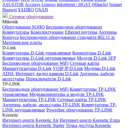
ASUSTOR
Accusys
Lenovo
Infortrend / HGST (Hitachi)
Sonnet
Huawei
YADRO
QSAN
Сетевое оборудование
Mikrotik
Оборудование SOHO
Беспроводное оборудование
Коммутаторы
Комплектующие
Ethernet роутеры
Антенны
Корпуса
Беспроводное оборудование стандарта 802.11 ас
Материнские платы
D-Link
Коммутаторы D-Link управляемые
Конверторы D-Link
Коммутаторы D-Link неуправляемые
Модули D-Link SFP
Беспроводное оборудование WiFi
Сетевые карты
Маршрутизаторы D-Link
VOIP IP D-Link
Модемы D-Link
ADSL
Интернет, видео камеры D-Link
Антенны, кабели,
аксессуары
Переключатели D-Link
TP-LINK
Беспроводное оборудование WiFi
Коммутаторы TP-LINK
управляемые
Медиаконвертеры и модули TP-LINK
Маршрутизаторы TP-LINK
Сетевые карты TP-LINK
Антенны, кабели, аксессуары TP-LINK
Коммутаторы TP-
LINK неуправляемые
Powerline оборудование TP-LINK
Keenetic
Интернет-центр Keenetic Air
Интернет-центр Keenetic Extra
Интернет-центр Keenetic Starter
Точка доступа Keenetic