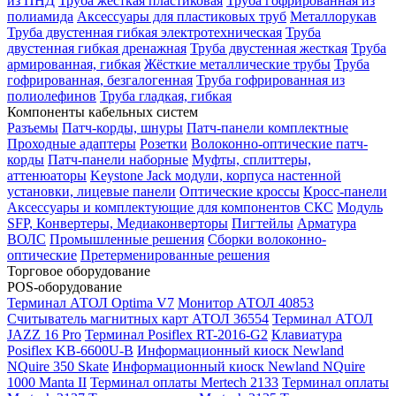
из ПНД
Труба жесткая пластиковая
Труба гофрированная из
полиамида
Аксессуары для пластиковых труб
Металлорукав
Труба двустенная гибкая электротехническая
Труба
двустенная гибкая дренажная
Труба двустенная жесткая
Труба
армированная, гибкая
Жёсткие металлические трубы
Труба
гофрированная, безгалогенная
Труба гофрированная из
полиолефинов
Труба гладкая, гибкая
Компоненты кабельных систем
Разъемы
Патч-корды, шнуры
Патч-панели комплектные
Проходные адаптеры
Розетки
Волоконно-оптические патч-
корды
Патч-панели наборные
Муфты, сплиттеры,
аттенюаторы
Keystone Jack модули, корпуса настенной
установки, лицевые панели
Оптические кроссы
Кросс-панели
Аксессуары и комплектующие для компонентов СКС
Модуль
SFP, Конвертеры, Медиаконверторы
Пигтейлы
Арматура
ВОЛС
Промышленные решения
Сборки волоконно-
оптические
Претерменированные решения
Торговое оборудование
POS-оборудование
Терминал АТОЛ Optima V7
Монитор АТОЛ 40853
Считыватель магнитных карт АТОЛ 36554
Терминал АТОЛ
JAZZ 16 Pro
Терминал Posiflex RT-2016-G2
Клавиатура
Posiflex KB-6600U-B
Информационный киоск Newland
NQuire 350 Skate
Информационный киоск Newland NQuire
1000 Manta II
Терминал оплаты Mertech 2133
Терминал оплаты