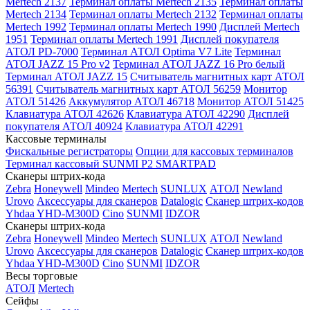
Mertech 2137
Терминал оплаты Mertech 2135
Терминал оплаты
Mertech 2134
Терминал оплаты Mertech 2132
Терминал оплаты
Mertech 1992
Терминал оплаты Mertech 1990
Дисплей Mertech
1951
Терминал оплаты Mertech 1991
Дисплей покупателя
АТОЛ PD-7000
Терминал АТОЛ Optima V7 Lite
Терминал
АТОЛ JAZZ 15 Pro v2
Терминал АТОЛ JAZZ 16 Pro белый
Терминал АТОЛ JAZZ 15
Считыватель магнитных карт АТОЛ
56391
Считыватель магнитных карт АТОЛ 56259
Монитор
АТОЛ 51426
Аккумулятор АТОЛ 46718
Монитор АТОЛ 51425
Клавиатура АТОЛ 42626
Клавиатура АТОЛ 42290
Дисплей
покупателя АТОЛ 40924
Клавиатура АТОЛ 42291
Кассовые терминалы
Фискальные регистраторы
Опции для кассовых терминалов
Терминал кассовый SUNMI P2 SMARTPAD
Сканеры штрих-кода
Zebra
Honeywell
Mindeo
Mertech
SUNLUX
АТОЛ
Newland
Urovo
Аксессуары для сканеров
Datalogic
Сканер штрих-кодов
Yhdaa YHD-M300D
Cino
SUNMI
IDZOR
Сканеры штрих-кода
Zebra
Honeywell
Mindeo
Mertech
SUNLUX
АТОЛ
Newland
Urovo
Аксессуары для сканеров
Datalogic
Сканер штрих-кодов
Yhdaa YHD-M300D
Cino
SUNMI
IDZOR
Весы торговые
АТОЛ
Mertech
Сейфы