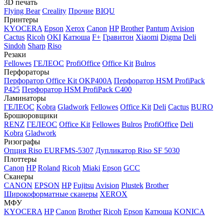
3D печать
Flying Bear
Creality
Прочие
BIQU
Принтеры
KYOCERA
Epson
Xerox
Canon
HP
Brother
Pantum
Avision
Cactus
Ricoh
OKI
Катюша
F+
Гравитон
Xiaomi
Digma
Deli
Sindoh
Sharp
Riso
Резаки
Fellowes
ГЕЛЕОС
ProfiOffice
Office Kit
Bulros
Перфораторы
Перфоратор Office Kit OKP400A
Перфоратор HSM ProfiPack
P425
Перфоратор HSM ProfiPack C400
Ламинаторы
ГЕЛЕОС
Kobra
Gladwork
Fellowes
Office Kit
Deli
Cactus
BURO
Брошюровщики
RENZ
ГЕЛЕОС
Office Kit
Fellowes
Bulros
ProfiOffice
Deli
Kobra
Gladwork
Ризографы
Опция Riso EURFMS-5307
Дупликатор Riso SF 5030
Плоттеры
Canon
HP
Roland
Ricoh
Miaki
Epson
GCC
Сканеры
CANON
EPSON
HP
Fujitsu
Avision
Plustek
Brother
Широкоформатные сканеры
XEROX
МФУ
KYOCERA
HP
Canon
Brother
Ricoh
Epson
Катюша
KONICA