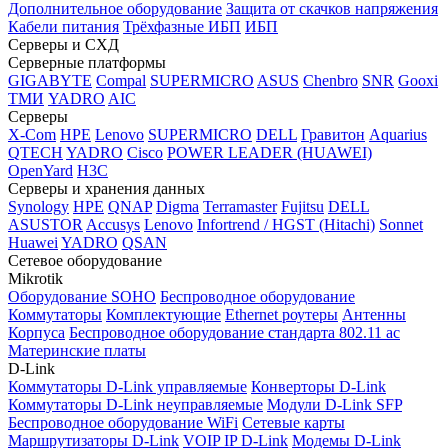
Дополнительное оборудование
Защита от скачков напряжения
Кабели питания
Трёхфазные ИБП
ИБП
Серверы и СХД
Серверные платформы
GIGABYTE
Compal
SUPERMICRO
ASUS
Chenbro
SNR
Gooxi
ТМИ
YADRO
AIC
Серверы
X-Com
HPE
Lenovo
SUPERMICRO
DELL
Гравитон
Aquarius
QTECH
YADRO
Cisco
POWER LEADER (HUAWEI)
OpenYard
H3C
Серверы и хранения данных
Synology
HPE
QNAP
Digma
Terramaster
Fujitsu
DELL
ASUSTOR
Accusys
Lenovo
Infortrend / HGST (Hitachi)
Sonnet
Huawei
YADRO
QSAN
Сетевое оборудование
Mikrotik
Оборудование SOHO
Беспроводное оборудование
Коммутаторы
Комплектующие
Ethernet роутеры
Антенны
Корпуса
Беспроводное оборудование стандарта 802.11 ас
Материнские платы
D-Link
Коммутаторы D-Link управляемые
Конверторы D-Link
Коммутаторы D-Link неуправляемые
Модули D-Link SFP
Беспроводное оборудование WiFi
Сетевые карты
Маршрутизаторы D-Link
VOIP IP D-Link
Модемы D-Link