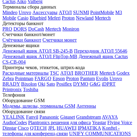
Cactus
Aiko
Valberg
Терминалы сбора данных
Mindeo
Urovo
Аксессуары
АТОЛ
SUNMI
PointMobile
M3
Mobile
Casio
Bluebird
Meferi
Proton
Newland
Mertech
Детекторы банкнот
PRO
DORS
DoCash
Mertech
Moniron
Счетчики банкнот/монет
Счётчики банкнот
Счетчики монет
Денежные ящики
Денежный ящик АТОЛ SB-245-B
Переходник АТОЛ 55646
Денежный ящик АТОЛ FlipTop-MB
Денежный ящик Cactus
CS-CB-004
Принтеры чеков, этикеток, штрих-кода
Расходные материалы
TSC
АТОЛ
BROTHER
Mertech
Godex
Zebra
Pointman
FARGO
Epson
Proton
Pantum
Evolis
Urovo
BRADY
Bixolon
Oki
Sato
Posiflex
DYMO
G&G
iDPRT
Printronix
Toshiba
Телефония
Оборудование GSM
Модемы, шлюзы, терминалы GSM
Антенны
Оборудование связи
YEALINK
Fanvil
Panasonic
Gigaset
Grandstream
AVAYA
AudioCodes
Plantronics решения для офиса
Yeastar
Flying Voice
Dinstar
Cisco
QTECH
JPL
HUAWEI
IPMATIKA
Konftel -
телефоны для конференц-связи
UNIFY COMMUNICATIONS