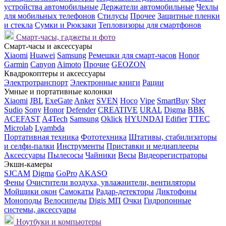
устройства автомобильные
Держатели автомобильные
Чехлы
для мобильных телефонов
Стилусы
Прочее
Защитные пленки
и стекла
Сумки и Рюкзаки
Тепловизоры для смартфонов
Смарт-часы, гаджеты и фото
Смарт-часы и аксессуары
Xiaomi
Huawei
Samsung
Ремешки для смарт-часов
Honor
Garmin
Canyon
Aimoto
Прочие
GEOZON
Квадрокоптеры и аксессуары
Электротранспорт
Электронные книги
Рации
Умные и портативные колонки
Xiaomi
JBL
ExeGate
Anker
SVEN
Hoco
Vipe
SmartBuy
Sber
Sudio
Sony
Honor
Defender
CREATIVE
URAL
Digma
BBK
ACEFAST
A4Tech
Samsung
Oklick
HYUNDAI
Edifier
TTEC
Microlab
Lyambda
Портативная техника
Фототехника
Штативы, стабилизаторы
и селфи-палки
Инструменты
Приставки и медиаплееры
Аксессуары
Пылесосы
Чайники
Весы
Видеорегистраторы
Экшн-камеры
SJCAM
Digma
GoPro
AKASO
Фены
Очистители воздуха, увлажнители, вентиляторы
Мойщики окон
Самокаты
Радар-детекторы
Диктофоны
Моноподы
Велосипеды
Digis МП
Очки
Гидропонные
системы, аксессуары
Ноутбуки и компьютеры