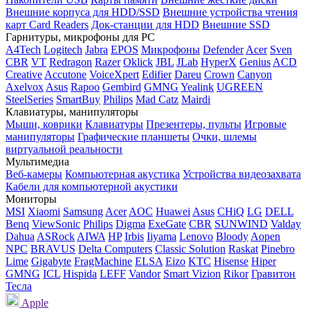
Внешние корпуса для HDD/SSD
Внешние устройства чтения
карт Card Readers
Док-станции для HDD
Внешние SSD
Гарнитуры, микрофоны для PC
A4Tech
Logitech
Jabra
EPOS
Микрофоны
Defender
Acer
Sven
CBR
VT
Redragon
Razer
Oklick
JBL
JLab
HyperX
Genius
ACD
Creative
Accutone
VoiceXpert
Edifier
Dareu
Crown
Canyon
Axelvox
Asus
Rapoo
Gembird
GMNG
Yealink
UGREEN
SteelSeries
SmartBuy
Philips
Mad Catz
Mairdi
Клавиатуры, манипуляторы
Мыши, коврики
Клавиатуры
Презентеры, пульты
Игровые
манипуляторы
Графические планшеты
Очки, шлемы
виртуальной реальности
Мультимедиа
Веб-камеры
Компьютерная акустика
Устройства видеозахвата
Кабели для компьютерной акустики
Мониторы
MSI
Xiaomi
Samsung
Acer
AOC
Huawei
Asus
CHiQ
LG
DELL
Benq
ViewSonic
Philips
Digma
ExeGate
CBR
SUNWIND
Valday
Dahua
ASRock
AIWA
HP
Irbis
Iiyama
Lenovo
Bloody
Aopen
NPC
BRAVUS
Delta Computers
Classic Solution
Raskat
Pinebro
Lime
Gigabyte
FragMachine
ELSA
Eizo
KTC
Hisense
Hiper
GMNG
ICL
Hispida
LEFF
Vandor
Smart Vizion
Rikor
Гравитон
Тесла
Apple