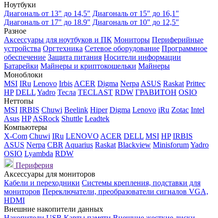
Ноутбуки
Диагональ от 13" до 14,5"
Диагональ от 15" до 16,1"
Диагональ от 17" до 18.9"
Диагональ от 10" до 12,5"
Разное
Аксессуары для ноутбуков и ПК
Мониторы
Периферийные
устройства
Оргтехника
Сетевое оборудование
Программное
обеспечение
Защита питания
Носители информации
Батарейки
Майнеры и криптокошельки
Майнеры
Моноблоки
MSI
IRu
Lenovo
Irbis
ACER
Digma
Nerpa
ASUS
Raskat
Prittec
HP
DELL
Yadro
Тесла
TECLAST
RDW
ГРАВИТОН
OSIO
Неттопы
MSI
IRBIS
Chuwi
Beelink
Hiper
Digma
Lenovo
iRu
Zotac
Intel
Asus
HP
ASRock
Shuttle
Leadtek
Компьютеры
X-Com
Chuwi
IRu
LENOVO
ACER
DELL
MSI
HP
IRBIS
ASUS
Nerpa
CBR
Aquarius
Raskat
Blackview
Minisforum
Yadro
OSIO
Lyambda
RDW
Периферия
Аксессуары для мониторов
Кабели и переходники
Системы крепления, подставки для
мониторов
Переключатели, преобразователи сигналов VGA,
HDMI
Внешние накопители данных
Накопители USB
Карты памяти
Внешние жесткие диски