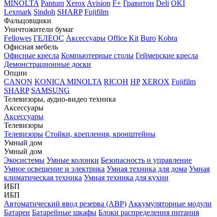
MINOLTA
Pantum
Xerox
Avision
F+
Гравитон
Deli
OKI
Lexmark
Sindoh
SHARP
Fujifilm
Фальцовщики
Уничтожители бумаг
Fellowes
ГЕЛЕОС
Аксессуары
Office Kit
Buro
Kobra
Офисная мебель
Офисные кресла
Компьютерные столы
Геймерские кресла
Демонстрационные доски
Опции
CANON
KONICA MINOLTA
RICOH
HP
XEROX
Fujifilm
SHARP
SAMSUNG
Телевизоры, аудио-видео техника
Аксессуары
Аксессуары
Телевизоры
Телевизоры
Стойки, крепления, кронштейны
Умный дом
Умный дом
Экосистемы
Умные колонки
Безопасность и управление
Умное освещение и электрика
Умная техника для дома
Умная
климатическая техника
Умная техника для кухни
ИБП
ИБП
Автоматический ввод резерва (АВР)
Аккумуляторные модули
Батареи
Батарейные шкафы
Блоки распределения питания