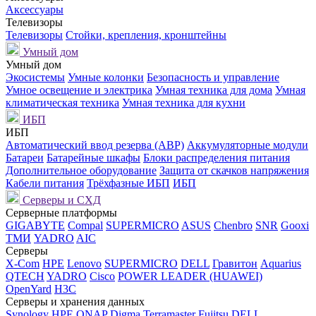
Аксессуары
Телевизоры
Телевизоры
Стойки, крепления, кронштейны
Умный дом
Умный дом
Экосистемы
Умные колонки
Безопасность и управление
Умное освещение и электрика
Умная техника для дома
Умная
климатическая техника
Умная техника для кухни
ИБП
ИБП
Автоматический ввод резерва (АВР)
Аккумуляторные модули
Батареи
Батарейные шкафы
Блоки распределения питания
Дополнительное оборудование
Защита от скачков напряжения
Кабели питания
Трёхфазные ИБП
ИБП
Серверы и СХД
Серверные платформы
GIGABYTE
Compal
SUPERMICRO
ASUS
Chenbro
SNR
Gooxi
ТМИ
YADRO
AIC
Серверы
X-Com
HPE
Lenovo
SUPERMICRO
DELL
Гравитон
Aquarius
QTECH
YADRO
Cisco
POWER LEADER (HUAWEI)
OpenYard
H3C
Серверы и хранения данных
Synology
HPE
QNAP
Digma
Terramaster
Fujitsu
DELL