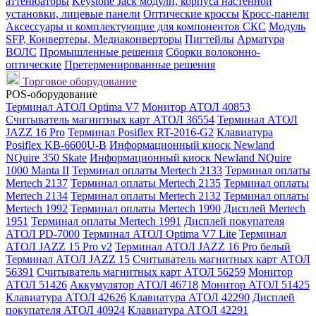
аттенюаторы
Keystone Jack модули, корпуса настенной
установки, лицевые панели
Оптические кроссы
Кросс-панели
Аксессуары и комплектующие для компонентов СКС
Модуль
SFP, Конвертеры, Медиаконверторы
Пигтейлы
Арматура
ВОЛС
Промышленные решения
Сборки волоконно-
оптические
Претерменированные решения
Торговое оборудование
POS-оборудование
Терминал АТОЛ Optima V7
Монитор АТОЛ 40853
Считыватель магнитных карт АТОЛ 36554
Терминал АТОЛ
JAZZ 16 Pro
Терминал Posiflex RT-2016-G2
Клавиатура
Posiflex KB-6600U-B
Информационный киоск Newland
NQuire 350 Skate
Информационный киоск Newland NQuire
1000 Manta II
Терминал оплаты Mertech 2133
Терминал оплаты
Mertech 2137
Терминал оплаты Mertech 2135
Терминал оплаты
Mertech 2134
Терминал оплаты Mertech 2132
Терминал оплаты
Mertech 1992
Терминал оплаты Mertech 1990
Дисплей Mertech
1951
Терминал оплаты Mertech 1991
Дисплей покупателя
АТОЛ PD-7000
Терминал АТОЛ Optima V7 Lite
Терминал
АТОЛ JAZZ 15 Pro v2
Терминал АТОЛ JAZZ 16 Pro белый
Терминал АТОЛ JAZZ 15
Считыватель магнитных карт АТОЛ
56391
Считыватель магнитных карт АТОЛ 56259
Монитор
АТОЛ 51426
Аккумулятор АТОЛ 46718
Монитор АТОЛ 51425
Клавиатура АТОЛ 42626
Клавиатура АТОЛ 42290
Дисплей
покупателя АТОЛ 40924
Клавиатура АТОЛ 42291