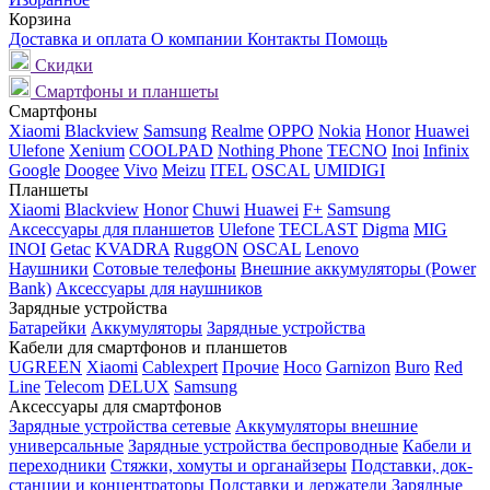
Корзина
Доставка и оплата
О компании
Контакты
Помощь
Скидки
Смартфоны и планшеты
Смартфоны
Xiaomi
Blackview
Samsung
Realme
OPPO
Nokia
Honor
Huawei
Ulefone
Xenium
COOLPAD
Nothing Phone
TECNO
Inoi
Infinix
Google
Doogee
Vivo
Meizu
ITEL
OSCAL
UMIDIGI
Планшеты
Xiaomi
Blackview
Honor
Chuwi
Huawei
F+
Samsung
Аксессуары для планшетов
Ulefone
TECLAST
Digma
MIG
INOI
Getac
KVADRA
RuggON
OSCAL
Lenovo
Наушники
Сотовые телефоны
Внешние аккумуляторы (Power
Bank)
Аксессуары для наушников
Зарядные устройства
Батарейки
Аккумуляторы
Зарядные устройства
Кабели для смартфонов и планшетов
UGREEN
Xiaomi
Cablexpert
Прочие
Hoco
Garnizon
Buro
Red
Line
Telecom
DELUX
Samsung
Аксессуары для смартфонов
Зарядные устройства сетевые
Аккумуляторы внешние
универсальные
Зарядные устройства беспроводные
Кабели и
переходники
Стяжки, хомуты и органайзеры
Подставки, док-
станции и концентраторы
Подставки и держатели
Зарядные