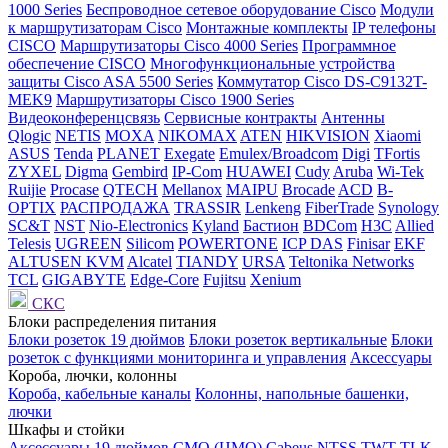
1000 Series
Беспроводное сетевое оборудование Cisco
Модули
к маршрутизаторам Cisco
Монтажные комплекты
IP телефоны
СISCO
Маршрутизаторы Cisco 4000 Series
Программное
обеспечение СISCO
Многофункциональные устройства
защиты Cisco ASA 5500 Series
Коммутатор Cisco DS-C9132T-
MEK9
Маршрутизаторы Cisco 1900 Series
Видеоконференцсвязь
Сервисные контракты
Антенны
Qlogic
NETIS
MOXA
NIKOMAX
ATEN
HIKVISION
Xiaomi
ASUS
Tenda
PLANET
Exegate
Emulex/Broadcom
Digi
TFortis
ZYXEL
Digma
Gembird
IP-Com
HUAWEI
Cudy
Aruba
Wi-Tek
Ruijie
Procase
QTECH
Mellanox
MAIPU
Brocade
ACD
B-
OPTIX
РАСПРОДАЖА
TRASSIR
Lenkeng
FiberTrade
Synology
SC&T
NST
Nio-Electronics
Kyland
Бастион
BDCom
H3C
Allied
Telesis
UGREEN
Silicom
POWERTONE
ICP DAS
Finisar
EKF
ALTUSEN KVM
Alcatel
TIANDY
URSA
Teltonika Networks
TCL
GIGABYTE
Edge-Core
Fujitsu
Xenium
СКС
Блоки распределения питания
Блоки розеток 19 дюймов
Блоки розеток вертикальные
Блоки
розеток с функциями мониторинга и управления
Аксессуары
Короба, лючки, колонны
Короба, кабельные каналы
Колонны, напольные башенки,
лючки
Шкафы и стойки
Аксессуары 19 дюймов
CMO (ЦМО)
Cabeus
NTSS
TWT
TLK