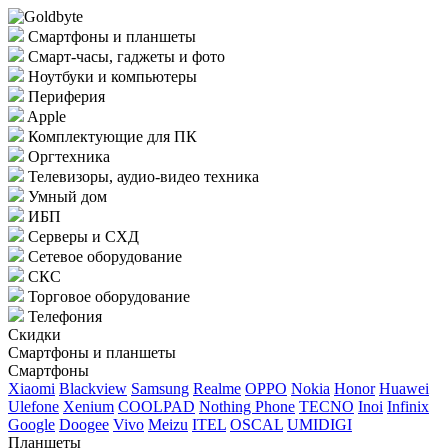
Смартфоны и планшеты
Смарт-часы, гаджеты и фото
Ноутбуки и компьютеры
Периферия
Apple
Комплектующие для ПК
Оргтехника
Телевизоры, аудио-видео техника
Умный дом
ИБП
Серверы и СХД
Сетевое оборудование
СКС
Торговое оборудование
Телефония
Скидки
Смартфоны и планшеты
Смартфоны
Xiaomi
Blackview
Samsung
Realme
OPPO
Nokia
Honor
Huawei
Ulefone
Xenium
COOLPAD
Nothing Phone
TECNO
Inoi
Infinix
Google
Doogee
Vivo
Meizu
ITEL
OSCAL
UMIDIGI
Планшеты