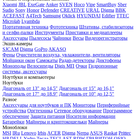
Xiaomi
JBL
ExeGate
Anker
SVEN
Hoco
Vipe
SmartBuy
Sber
Sudio
Sony
Honor
Defender
CREATIVE
URAL
Digma
BBK
ACEFAST
A4Tech
Samsung
Oklick
HYUNDAI
Edifier
TTEC
Microlab
Lyambda
Портативная техника
Фототехника
Штативы, стабилизаторы
и селфи-палки
Инструменты
Приставки и медиаплееры
Аксессуары
Пылесосы
Чайники
Весы
Видеорегистраторы
Экшн-камеры
SJCAM
Digma
GoPro
AKASO
Фены
Очистители воздуха, увлажнители, вентиляторы
Мойщики окон
Самокаты
Радар-детекторы
Диктофоны
Моноподы
Велосипеды
Digis МП
Очки
Гидропонные
системы, аксессуары
Ноутбуки и компьютеры
Ноутбуки
Диагональ от 13" до 14,5"
Диагональ от 15" до 16,1"
Диагональ от 17" до 18.9"
Диагональ от 10" до 12,5"
Разное
Аксессуары для ноутбуков и ПК
Мониторы
Периферийные
устройства
Оргтехника
Сетевое оборудование
Программное
обеспечение
Защита питания
Носители информации
Батарейки
Майнеры и криптокошельки
Майнеры
Моноблоки
MSI
IRu
Lenovo
Irbis
ACER
Digma
Nerpa
ASUS
Raskat
Prittec
HP
DELL
Yadro
Тесла
TECLAST
RDW
ГРАВИТОН
OSIO