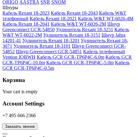
ORIGO
AASTRA
SNR
SNOM
Шнуры
Кабель Rexant 18-2023
Кабель Rexant 18-2043
Кабель W&T
телефонный
Кабель Rexant 18-2021
Кабель W&T WT-6026-4M
Кабель Rexant 18-2041
Кабель W&T WT-6026-2M
Шнур
Greenconnect GCR-54850
Удлинитель Rexant 18-3251
Кабель
W&T WT-6022-2M
Удлинитель Rexant 18-3151
Шнур Jabra
14201-41
Удлинитель Rexant 18-3201
Удлинитель Rexant 18-
3071
Удлинитель Rexant 18-3101
Шнур Greenconnect GCR-
54852
Шнур Greenconnect GCR-54851
Кабель телефонный
Vention IQBWH
Кабель GCR GCR-TP6P4C-6.0m
Кабель GCR
GCR-TP6P4C-10.0m
Кабель GCR GCR-TP6P4C-5.0m
Кабель
GCR GCR-TP6P4C-0.5m
Корзина
Your cart is empty
Account Settings
+7 495 666 2366
Заказать звонок