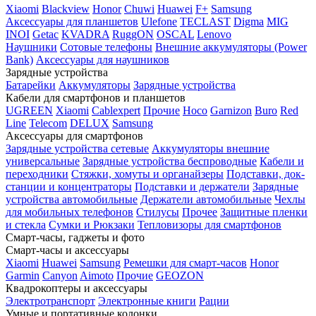
Xiaomi
Blackview
Honor
Chuwi
Huawei
F+
Samsung
Аксессуары для планшетов
Ulefone
TECLAST
Digma
MIG
INOI
Getac
KVADRA
RuggON
OSCAL
Lenovo
Наушники
Сотовые телефоны
Внешние аккумуляторы (Power
Bank)
Аксессуары для наушников
Зарядные устройства
Батарейки
Аккумуляторы
Зарядные устройства
Кабели для смартфонов и планшетов
UGREEN
Xiaomi
Cablexpert
Прочие
Hoco
Garnizon
Buro
Red
Line
Telecom
DELUX
Samsung
Аксессуары для смартфонов
Зарядные устройства сетевые
Аккумуляторы внешние
универсальные
Зарядные устройства беспроводные
Кабели и
переходники
Стяжки, хомуты и органайзеры
Подставки, док-
станции и концентраторы
Подставки и держатели
Зарядные
устройства автомобильные
Держатели автомобильные
Чехлы
для мобильных телефонов
Стилусы
Прочее
Защитные пленки
и стекла
Сумки и Рюкзаки
Тепловизоры для смартфонов
Смарт-часы, гаджеты и фото
Смарт-часы и аксессуары
Xiaomi
Huawei
Samsung
Ремешки для смарт-часов
Honor
Garmin
Canyon
Aimoto
Прочие
GEOZON
Квадрокоптеры и аксессуары
Электротранспорт
Электронные книги
Рации
Умные и портативные колонки