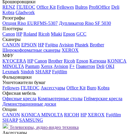
Брошюровщики
RENZ
ГЕЛЕОС
Office Kit
Fellowes
Bulros
ProfiOffice
Deli
Kobra
Gladwork
Ризографы
Опция Riso EURFMS-5307
Дупликатор Riso SF 5030
Плоттеры
Canon
HP
Roland
Ricoh
Miaki
Epson
GCC
Сканеры
CANON
EPSON
HP
Fujitsu
Avision
Plustek
Brother
Широкоформатные сканеры
XEROX
МФУ
KYOCERA
HP
Canon
Brother
Ricoh
Epson
Катюша
KONICA
MINOLTA
Pantum
Xerox
Avision
F+
Гравитон
Deli
OKI
Lexmark
Sindoh
SHARP
Fujifilm
Фальцовщики
Уничтожители бумаг
Fellowes
ГЕЛЕОС
Аксессуары
Office Kit
Buro
Kobra
Офисная мебель
Офисные кресла
Компьютерные столы
Геймерские кресла
Демонстрационные доски
Опции
CANON
KONICA MINOLTA
RICOH
HP
XEROX
Fujifilm
SHARP
SAMSUNG
Телевизоры, аудио-видео техника
Аксессуары