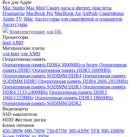
Все для Apple
Mac Studio
Mac Mini
Смарт-часы и фитнес браслеты
Планшеты
MacBook Pro
MacBook Air
AirPods
Смартфоны
Apple TV
iMac
Аксессуары для смартфонов и планшетов
Аксессуары
Комплектующие для ПК
Процессоры
Intel
AMD
Материнские платы
для Intel
для AMD
Оперативная память
Оперативная память DDR4 3000MHz и более
Оперативная
память DDR5
Оперативная память DDR3 1600MHz
Оперативная память SODIMM DDR4
Оперативная память
SODIMM DDR5
Оперативная память DDR4 2666-2933MHz
Оперативная память SODIMM DDR3
Оперативная память
DDR4 2133-2400MHz
Оперативная память DDR3
1066/1333MHz
Оперативная память DDR3 1866MHz
Оперативная память SODIMM DDR2
Видеокарты
SSD накопители
HDD Жесткие диски
Блоки питания
450-580W
600-700W
730-875W
300-430W
TFX
900-1000W
Более 1000W
до 300W