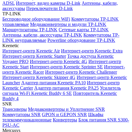
ADSL
Интернет, видео камеры D-Link
Антенны, кабели,
аксессуары
Переключатели D-Link
TP-LINK
Беспроводное оборудование WiFi
Коммутаторы TP-LINK
управляемые
Медиаконвертеры и модули TP-LINK
Маршрутизаторы TP-LINK
Сетевые карты TP-LINK
Антенны, кабели, аксессуары TP-LINK
Коммутаторы TP-
LINK неуправляемые
Powerline оборудование TP-LINK
Keenetic
Интернет-центр Keenetic Air
Интернет-центр Keenetic Extra
Интернет-центр Keenetic Starter
Точка доступа Keenetic
Voyager PRO
Интернет-центр Keenetic 4G
Интернет-центр
Keenetic Start
Интернет-центр Keenetic Sprinter SE
Интернет-
центр Keenetic Racer
Интернет-центр Keenetic Challenger
Интернет-центр Keenetic Skipper 4G
Интернет-центр Keenetic
Launcher
Адаптер питания Keenetic PA10
Интернет-центр
Keenetic Carrier
Адаптер питания Keenetic PA25
Усилитель
сигнала Wi-Fi Keenetic Buddy 6 SE
Повторитель Keenetic
Buddy 4
SNR
Трансиверы
Медиаконвертеры и Уплотнение SNR
Коммутаторы SNR
GPON и GEPON SNR
Шкафы
телекоммуникационные
Конвертеры
Блок питания SNR S300-
PSU-AC
Mercusys