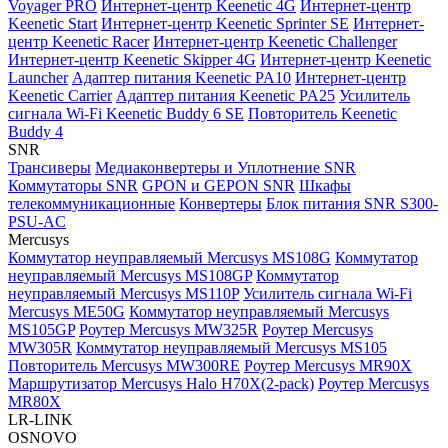
Voyager PRO
Интернет-центр Keenetic 4G
Интернет-центр
Keenetic Start
Интернет-центр Keenetic Sprinter SE
Интернет-
центр Keenetic Racer
Интернет-центр Keenetic Challenger
Интернет-центр Keenetic Skipper 4G
Интернет-центр Keenetic
Launcher
Адаптер питания Keenetic PA10
Интернет-центр
Keenetic Carrier
Адаптер питания Keenetic PA25
Усилитель
сигнала Wi-Fi Keenetic Buddy 6 SE
Повторитель Keenetic
Buddy 4
SNR
Трансиверы
Медиаконвертеры и Уплотнение SNR
Коммутаторы SNR
GPON и GEPON SNR
Шкафы
телекоммуникационные
Конвертеры
Блок питания SNR S300-
PSU-AC
Mercusys
Коммутатор неуправляемый Mercusys MS108G
Коммутатор
неуправляемый Mercusys MS108GP
Коммутатор
неуправляемый Mercusys MS110P
Усилитель сигнала Wi-Fi
Mercusys ME50G
Коммутатор неуправляемый Mercusys
MS105GP
Роутер Mercusys MW325R
Роутер Mercusys
MW305R
Коммутатор неуправляемый Mercusys MS105
Повторитель Mercusys MW300RE
Роутер Mercusys MR90X
Маршрутизатор Mercusys Halo H70X(2-pack)
Роутер Mercusys
MR80X
LR-LINK
OSNOVO