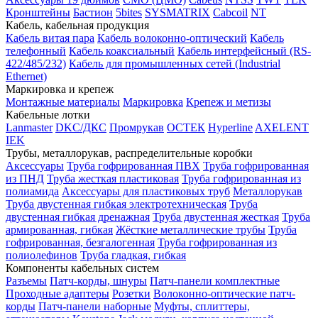
Кронштейны
Бастион
5bites
SYSMATRIX
Cabcoil
NT
Кабель, кабельная продукция
Кабель витая пара
Кабель волоконно-оптический
Кабель
телефонный
Кабель коаксиальный
Кабель интерфейсный (RS-
422/485/232)
Кабель для промышленных сетей (Industrial
Ethernet)
Маркировка и крепеж
Монтажные материалы
Маркировка
Крепеж и метизы
Кабельные лотки
Lanmaster
DKC/ДКС
Промрукав
ОСТЕК
Hyperline
AXELENT
IEK
Трубы, металлорукав, распределительные коробки
Аксессуары
Труба гофрированная ПВХ
Труба гофрированная
из ПНД
Труба жесткая пластиковая
Труба гофрированная из
полиамида
Аксессуары для пластиковых труб
Металлорукав
Труба двустенная гибкая электротехническая
Труба
двустенная гибкая дренажная
Труба двустенная жесткая
Труба
армированная, гибкая
Жёсткие металлические трубы
Труба
гофрированная, безгалогенная
Труба гофрированная из
полиолефинов
Труба гладкая, гибкая
Компоненты кабельных систем
Разъемы
Патч-корды, шнуры
Патч-панели комплектные
Проходные адаптеры
Розетки
Волоконно-оптические патч-
корды
Патч-панели наборные
Муфты, сплиттеры,