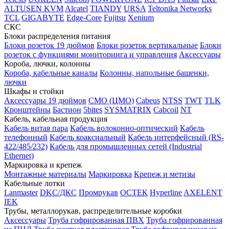
ALTUSEN KVM
Alcatel
TIANDY
URSA
Teltonika Networks
TCL
GIGABYTE
Edge-Core
Fujitsu
Xenium
СКС
Блоки распределения питания
Блоки розеток 19 дюймов
Блоки розеток вертикальные
Блоки
розеток с функциями мониторинга и управления
Аксессуары
Короба, лючки, колонны
Короба, кабельные каналы
Колонны, напольные башенки,
лючки
Шкафы и стойки
Аксессуары 19 дюймов
CMO (ЦМО)
Cabeus
NTSS
TWT
TLK
Кронштейны
Бастион
5bites
SYSMATRIX
Cabcoil
NT
Кабель, кабельная продукция
Кабель витая пара
Кабель волоконно-оптический
Кабель
телефонный
Кабель коаксиальный
Кабель интерфейсный (RS-
422/485/232)
Кабель для промышленных сетей (Industrial
Ethernet)
Маркировка и крепеж
Монтажные материалы
Маркировка
Крепеж и метизы
Кабельные лотки
Lanmaster
DKC/ДКС
Промрукав
ОСТЕК
Hyperline
AXELENT
IEK
Трубы, металлорукав, распределительные коробки
Аксессуары
Труба гофрированная ПВХ
Труба гофрированная