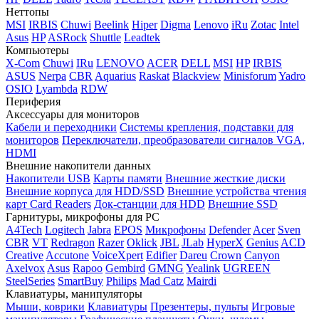
Неттопы
MSI
IRBIS
Chuwi
Beelink
Hiper
Digma
Lenovo
iRu
Zotac
Intel
Asus
HP
ASRock
Shuttle
Leadtek
Компьютеры
X-Com
Chuwi
IRu
LENOVO
ACER
DELL
MSI
HP
IRBIS
ASUS
Nerpa
CBR
Aquarius
Raskat
Blackview
Minisforum
Yadro
OSIO
Lyambda
RDW
Периферия
Аксессуары для мониторов
Кабели и переходники
Системы крепления, подставки для
мониторов
Переключатели, преобразователи сигналов VGA,
HDMI
Внешние накопители данных
Накопители USB
Карты памяти
Внешние жесткие диски
Внешние корпуса для HDD/SSD
Внешние устройства чтения
карт Card Readers
Док-станции для HDD
Внешние SSD
Гарнитуры, микрофоны для PC
A4Tech
Logitech
Jabra
EPOS
Микрофоны
Defender
Acer
Sven
CBR
VT
Redragon
Razer
Oklick
JBL
JLab
HyperX
Genius
ACD
Creative
Accutone
VoiceXpert
Edifier
Dareu
Crown
Canyon
Axelvox
Asus
Rapoo
Gembird
GMNG
Yealink
UGREEN
SteelSeries
SmartBuy
Philips
Mad Catz
Mairdi
Клавиатуры, манипуляторы
Мыши, коврики
Клавиатуры
Презентеры, пульты
Игровые