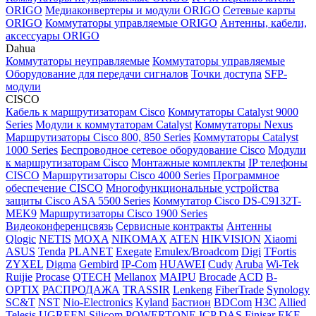
ORIGO
Медиаконвертеры и модули ORIGO
Сетевые карты
ORIGO
Коммутаторы управляемые ORIGO
Антенны, кабели,
аксессуары ORIGO
Dahua
Коммутаторы неуправляемые
Коммутаторы управляемые
Оборудование для передачи сигналов
Точки доступа
SFP-
модули
CISCO
Кабель к маршрутизаторам Cisco
Коммутаторы Catalyst 9000
Series
Модули к коммутаторам Catalyst
Коммутаторы Nexus
Маршрутизаторы Cisco 800, 850 Series
Коммутаторы Catalyst
1000 Series
Беспроводное сетевое оборудование Cisco
Модули
к маршрутизаторам Cisco
Монтажные комплекты
IP телефоны
СISCO
Маршрутизаторы Cisco 4000 Series
Программное
обеспечение СISCO
Многофункциональные устройства
защиты Cisco ASA 5500 Series
Коммутатор Cisco DS-C9132T-
MEK9
Маршрутизаторы Cisco 1900 Series
Видеоконференцсвязь
Сервисные контракты
Антенны
Qlogic
NETIS
MOXA
NIKOMAX
ATEN
HIKVISION
Xiaomi
ASUS
Tenda
PLANET
Exegate
Emulex/Broadcom
Digi
TFortis
ZYXEL
Digma
Gembird
IP-Com
HUAWEI
Cudy
Aruba
Wi-Tek
Ruijie
Procase
QTECH
Mellanox
MAIPU
Brocade
ACD
B-
OPTIX
РАСПРОДАЖА
TRASSIR
Lenkeng
FiberTrade
Synology
SC&T
NST
Nio-Electronics
Kyland
Бастион
BDCom
H3C
Allied
Telesis
UGREEN
Silicom
POWERTONE
ICP DAS
Finisar
EKF