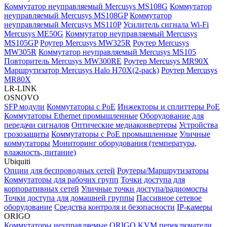
Коммутатор неуправляемый Mercusys MS108G
Коммутатор
неуправляемый Mercusys MS108GP
Коммутатор
неуправляемый Mercusys MS110P
Усилитель сигнала Wi-Fi
Mercusys ME50G
Коммутатор неуправляемый Mercusys
MS105GP
Роутер Mercusys MW325R
Роутер Mercusys
MW305R
Коммутатор неуправляемый Mercusys MS105
Повторитель Mercusys MW300RE
Роутер Mercusys MR90X
Маршрутизатор Mercusys Halo H70X(2-pack)
Роутер Mercusys
MR80X
LR-LINK
OSNOVO
SFP модули
Коммутаторы c PoE
Инжекторы и сплиттеры PoE
Коммутаторы Ethernet промышленные
Оборудование для
передачи сигналов
Оптические медиаконвертеры
Устройства
грозозащиты
Коммутаторы с PoE промышленные
Уличные
коммутаторы
Мониторинг оборудования (температура,
влажность, питание)
Ubiquiti
Опции для беспроводных сетей
Роутеры/Маршрутизаторы
Коммутаторы для рабочих групп
Точки доступа для
корпоративных сетей
Уличные точки доступа/радиомосты
Точки доступа для домашней группы
Пассивное сетевое
оборудование
Средства контроля и безопасности
IP-камеры
ORIGO
Коммутаторы неуправляемые ORIGO
KVM переключатели