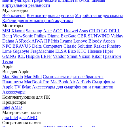
манипуляторы
Графические планшеты
Очки, шлемы
виртуальной реальности
Мультимедиа
Веб-камеры
Компьютерная акустика
Устройства видеозахвата
Кабели для компьютерной акустики
Мониторы
MSI
Xiaomi
Samsung
Acer
AOC
Huawei
Asus
CHiQ
LG
DELL
Benq
ViewSonic
Philips
Digma
ExeGate
CBR
SUNWIND
Valday
Dahua
ASRock
AIWA
HP
Irbis
Iiyama
Lenovo
Bloody
Aopen
NPC
BRAVUS
Delta Computers
Classic Solution
Raskat
Pinebro
Lime
Gigabyte
FragMachine
ELSA
Eizo
KTC
Hisense
Hiper
GMNG
ICL
Hispida
LEFF
Vandor
Smart Vizion
Rikor
Гравитон
Тесла
Apple
Все для Apple
Mac Studio
Mac Mini
Смарт-часы и фитнес браслеты
Планшеты
MacBook Pro
MacBook Air
AirPods
Смартфоны
Apple TV
iMac
Аксессуары для смартфонов и планшетов
Аксессуары
Комплектующие для ПК
Процессоры
Intel
AMD
Материнские платы
для Intel
для AMD
Оперативная память