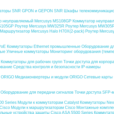
аторы SNR
GPON и GEPON SNR
Шкафы телекоммуникаци
р неуправляемый Mercusys MS108GP
Коммутатор неуправ
MS105GP
Роутер Mercusys MW325R
Роутер Mercusys MW305
Маршрутизатор Mercusys Halo H70X(2-pack)
Роутер Mercus
PoE
Коммутаторы Ethernet промышленные
Оборудование дл
ные
Уличные коммутаторы
Мониторинг оборудования (темпе
Коммутаторы для рабочих групп
Точки доступа для корпор
ование
Средства контроля и безопасности
IP-камеры
и ORIGO
Медиаконвертеры и модули ORIGO
Сетевые карты
Оборудование для передачи сигналов
Точки доступа
SFP-м
00 Series
Модули к коммутаторам Catalyst
Коммутаторы Nex
Cisco
Модули к маршрутизаторам Cisco
Монтажные компле
ьные устройства защиты Cisco ASA 5500 Series
Коммутато