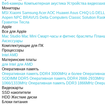
Веб-камеры
Компьютерная акустика
Устройства видеозах
Мониторы
MSI
Xiaomi
Samsung
Acer
AOC
Huawei
Asus
CHiQ
LG
DELL
Aopen
NPC
BRAVUS
Delta Computers
Classic Solution
Rask
Гравитон
Тесла
Apple
Все для Apple
Mac Studio
Mac Mini
Смарт-часы и фитнес браслеты
План
Аксессуары
Комплектующие для ПК
Процессоры
Intel
AMD
Материнские платы
для Intel
для AMD
Оперативная память
Оперативная память DDR4 3000MHz и более
Оперативна
SODIMM DDR5
Оперативная память DDR4 2666-2933MHz
1066/1333MHz
Оперативная память DDR3 1866MHz
Опер
Видеокарты
SSD накопители
HDD Жесткие диски
Блоки питания