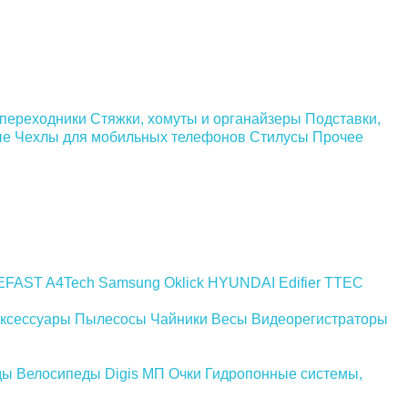
 переходники
Стяжки, хомуты и органайзеры
Подставки,
ые
Чехлы для мобильных телефонов
Стилусы
Прочее
EFAST
A4Tech
Samsung
Oklick
HYUNDAI
Edifier
TTEC
ксессуары
Пылесосы
Чайники
Весы
Видеорегистраторы
ды
Велосипеды
Digis МП
Очки
Гидропонные системы,