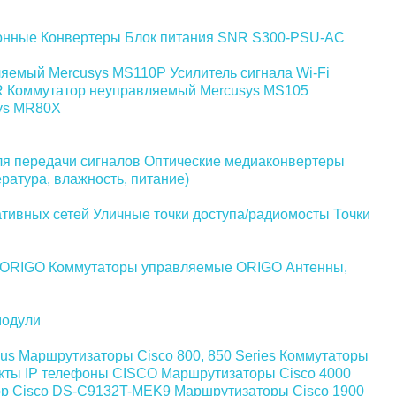
онные
Конвертеры
Блок питания SNR S300-PSU-AC
ляемый Mercusys MS110P
Усилитель сигнала Wi-Fi
R
Коммутатор неуправляемый Mercusys MS105
ys MR80X
я передачи сигналов
Оптические медиаконвертеры
ратура, влажность, питание)
ативных сетей
Уличные точки доступа/радиомосты
Точки
 ORIGO
Коммутаторы управляемые ORIGO
Антенны,
одули
us
Маршрутизаторы Cisco 800, 850 Series
Коммутаторы
кты
IP телефоны СISCO
Маршрутизаторы Cisco 4000
р Cisco DS-C9132T-MEK9
Маршрутизаторы Cisco 1900