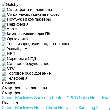
Смартфоны и планшеты
Смарт-часы, гаджеты и фото
Ноутбуки и компьютеры
Периферия
Apple
Комплектующие для ПК
Оргтехника
Телевизоры, аудио-видео техника
Умный дом
ИБП
Серверы и СХД
Сетевое оборудование
СКС
Торговое оборудование
Телефония
Скидки
Смартфоны и планшеты
Смартфоны
Xiaomi
Blackview
Samsung
Realme
OPPO
Nokia
Honor
Hua
Планшеты
Xiaomi
Blackview
Honor
Chuwi
Huawei
F+
Samsung
Аксесс