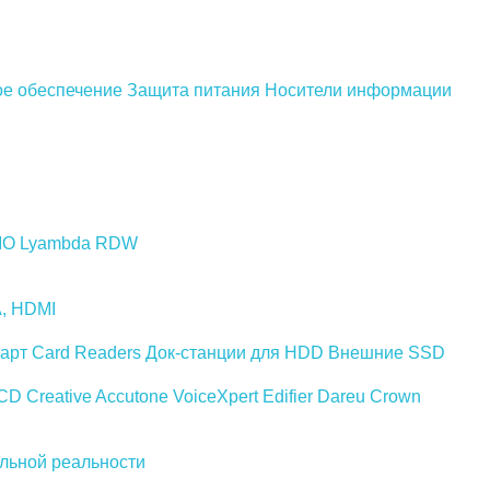
е обеспечение
Защита питания
Носители информации
IO
Lyambda
RDW
A, HDMI
арт Card Readers
Док-станции для HDD
Внешние SSD
CD
Creative
Accutone
VoiceXpert
Edifier
Dareu
Crown
льной реальности