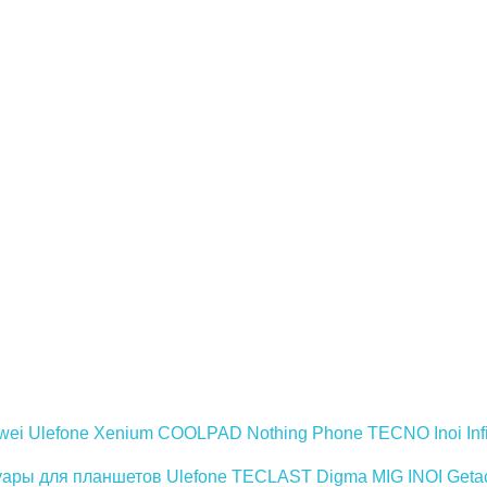
wei
Ulefone
Xenium
COOLPAD
Nothing Phone
TECNO
Inoi
Inf
уары для планшетов
Ulefone
TECLAST
Digma
MIG
INOI
Geta