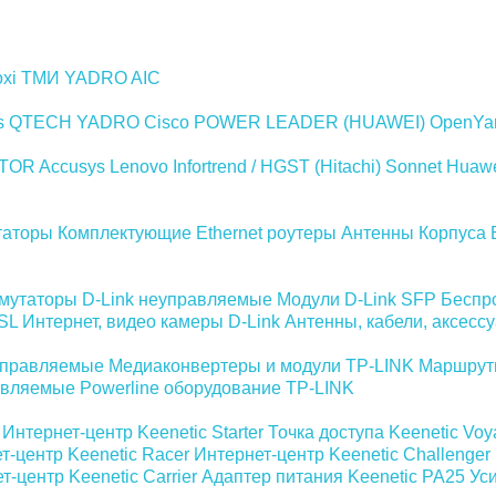
xi
ТМИ
YADRO
AIC
s
QTECH
YADRO
Cisco
POWER LEADER (HUAWEI)
OpenYa
TOR
Accusys
Lenovo
Infortrend / HGST (Hitachi)
Sonnet
Huaw
таторы
Комплектующие
Ethernet роутеры
Антенны
Корпуса
мутаторы D-Link неуправляемые
Модули D-Link SFP
Беспр
SL
Интернет, видео камеры D-Link
Антенны, кабели, аксесс
управляемые
Медиаконвертеры и модули TP-LINK
Маршрут
авляемые
Powerline оборудование TP-LINK
Интернет-центр Keenetic Starter
Точка доступа Keenetic Vo
т-центр Keenetic Racer
Интернет-центр Keenetic Challenger
т-центр Keenetic Carrier
Адаптер питания Keenetic PA25
Уси