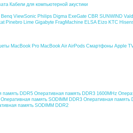
вата
Кабели для компьютерной акустики
Benq
ViewSonic
Philips
Digma
ExeGate
CBR
SUNWIND
Val
at
Pinebro
Lime
Gigabyte
FragMachine
ELSA
Eizo
KTC
Hisen
шеты
MacBook Pro
MacBook Air
AirPods
Смартфоны
Apple T
я память DDR5
Оперативная память DDR3 1600MHz
Опера
Оперативная память SODIMM DDR3
Оперативная память
ативная память SODIMM DDR2