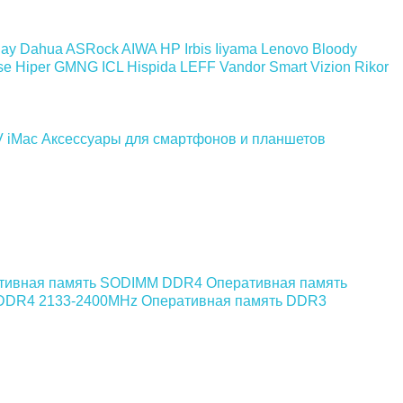
day
Dahua
ASRock
AIWA
HP
Irbis
Iiyama
Lenovo
Bloody
se
Hiper
GMNG
ICL
Hispida
LEFF
Vandor
Smart Vizion
Rikor
V
iMac
Аксессуары для смартфонов и планшетов
тивная память SODIMM DDR4
Оперативная память
 DDR4 2133-2400MHz
Оперативная память DDR3