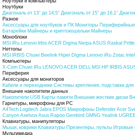
Ноутбуки и компьютеры
Ноутбуки
Диагональ от 13" до 14,5"
Диагональ от 15" до 16,1"
Диагон
Разное
Аксессуары для ноутбуков и ПК
Мониторы
Периферийные 
Батарейки
Майнеры и криптокошельки
Майнеры
Моноблоки
MSI
IRu
Lenovo
Irbis
ACER
Digma
Nerpa
ASUS
Raskat
Pritt
Неттопы
MSI
IRBIS
Chuwi
Beelink
Hiper
Digma
Lenovo
iRu
Zotac
Intel
Компьютеры
X-Com
Chuwi
IRu
LENOVO
ACER
DELL
MSI
HP
IRBIS
ASU
Периферия
Аксессуары для мониторов
Кабели и переходники
Системы крепления, подставки для
Внешние накопители данных
Накопители USB
Карты памяти
Внешние жесткие диски
Вн
Гарнитуры, микрофоны для PC
A4Tech
Logitech
Jabra
EPOS
Микрофоны
Defender
Acer
Sv
Canyon
Axelvox
Asus
Rapoo
Gembird
GMNG
Yealink
UGRE
Клавиатуры, манипуляторы
Мыши, коврики
Клавиатуры
Презентеры, пульты
Игровые 
Мультимедиа