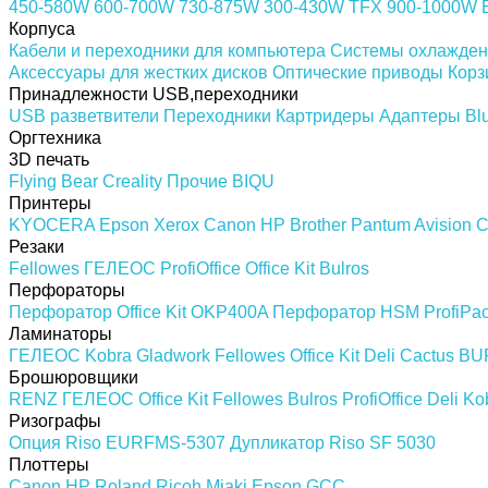
450-580W
600-700W
730-875W
300-430W
TFX
900-1000W
Корпуса
Кабели и переходники для компьютера
Системы охлажден
Аксессуары для жестких дисков
Оптические приводы
Корз
Принадлежности USB,переходники
USB разветвители
Переходники
Картридеры
Адаптеры Blu
Оргтехника
3D печать
Flying Bear
Creality
Прочие
BIQU
Принтеры
KYOCERA
Epson
Xerox
Canon
HP
Brother
Pantum
Avision
C
Резаки
Fellowes
ГЕЛЕОС
ProfiOffice
Office Kit
Bulros
Перфораторы
Перфоратор Office Kit OKP400A
Перфоратор HSM ProfiPa
Ламинаторы
ГЕЛЕОС
Kobra
Gladwork
Fellowes
Office Kit
Deli
Cactus
BU
Брошюровщики
RENZ
ГЕЛЕОС
Office Kit
Fellowes
Bulros
ProfiOffice
Deli
Ko
Ризографы
Опция Riso EURFMS-5307
Дупликатор Riso SF 5030
Плоттеры
Canon
HP
Roland
Ricoh
Miaki
Epson
GCC