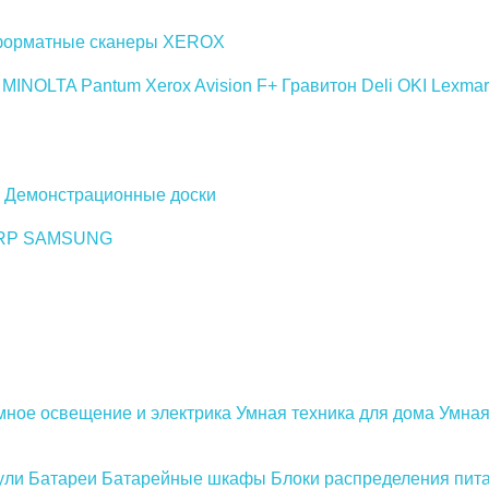
орматные сканеры
XEROX
 MINOLTA
Pantum
Xerox
Avision
F+
Гравитон
Deli
OKI
Lexmar
Демонстрационные доски
RP
SAMSUNG
мное освещение и электрика
Умная техника для дома
Умная
ули
Батареи
Батарейные шкафы
Блоки распределения пит