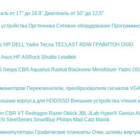
аль от 17" до 18.9"
Диагональ от 10" до 12,5"
устройства
Оргтехника
Сетевое оборудование
Программно
ec
HP
DELL
Yadro
Тесла
TECLAST
RDW
ГРАВИТОН
OSIO
Asus
HP
ASRock
Shuttle
Leadtek
S
Nerpa
CBR
Aquarius
Raskat
Blackview
Minisforum
Yadro
OS
 мониторов
Переключатели, преобразователи сигналов VG
ешние корпуса для HDD/SSD
Внешние устройства чтения к
en
CBR
VT
Redragon
Razer
Oklick
JBL
JLab
HyperX
Genius
A
EN
SteelSeries
SmartBuy
Philips
Mad Catz
Mairdi
манипуляторы
Графические планшеты
Очки, шлемы виртуа