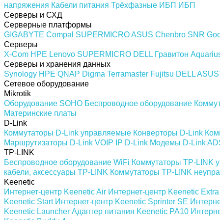
напряжения
Кабели питания
Трёхфазные ИБП
ИБП
Серверы и СХД
Серверные платформы
GIGABYTE
Compal
SUPERMICRO
ASUS
Chenbro
SNR
Goo
Серверы
X-Com
HPE
Lenovo
SUPERMICRO
DELL
Гравитон
Aquariu
Серверы и хранения данных
Synology
HPE
QNAP
Digma
Terramaster
Fujitsu
DELL
ASUS
Сетевое оборудование
Mikrotik
Оборудование SOHO
Беспроводное оборудование
Комму
Материнские платы
D-Link
Коммутаторы D-Link управляемые
Конверторы D-Link
Ком
Маршрутизаторы D-Link
VOIP IP D-Link
Модемы D-Link AD
TP-LINK
Беспроводное оборудование WiFi
Коммутаторы TP-LINK 
кабели, аксессуары TP-LINK
Коммутаторы TP-LINK неупр
Keenetic
Интернет-центр Keenetic Air
Интернет-центр Keenetic Extra
Keenetic Start
Интернет-центр Keenetic Sprinter SE
Интерне
Keenetic Launcher
Адаптер питания Keenetic PA10
Интерне