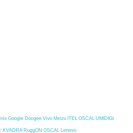
inix
Google
Doogee
Vivo
Meizu
ITEL
OSCAL
UMIDIGI
c
KVADRA
RuggON
OSCAL
Lenovo