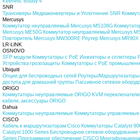
Keenetic Buddy 4
SNR
Трансиверы
Медиаконвертеры и Уплотнение SNR
Коммут
Mercusys
Коммутатор неуправляемый Mercusys MS108G
Коммутато
Mercusys ME50G
Коммутатор неуправляемый Mercusys 
Повторитель Mercusys MW300RE
Роутер Mercusys MR90X
LR-LINK
OSNOVO
SFP модули
Коммутаторы c PoE
Инжекторы и сплиттеры 
Устройства грозозащиты
Коммутаторы с PoE промышлен
Ubiquiti
Опции для беспроводных сетей
Роутеры/Маршрутизаторы
доступа для домашней группы
Пассивное сетевое оборуд
ORIGO
Коммутаторы неуправляемые ORIGO
KVM переключател
кабели, аксессуары ORIGO
Dahua
Коммутаторы неуправляемые
Коммутаторы управляемые
CISCO
Кабель к маршрутизаторам Cisco
Коммутаторы Catalyst 90
Catalyst 1000 Series
Беспроводное сетевое оборудование 
Series
Программное обеспечение СISCO
Многофункционал