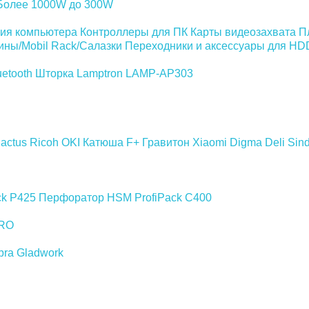
Более 1000W
до 300W
ия компьютера
Контроллеры для ПК
Карты видеозахвата
П
ины/Mobil Rack/Салазки
Переходники и аксессуары для H
etooth
Шторка Lamptron LAMP-AP303
actus
Ricoh
OKI
Катюша
F+
Гравитон
Xiaomi
Digma
Deli
Sin
ck P425
Перфоратор HSM ProfiPack C400
RO
bra
Gladwork