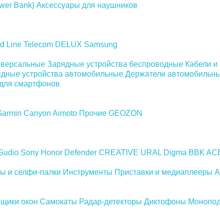
wer Bank)
Аксессуары для наушников
d Line
Telecom
DELUX
Samsung
иверсальные
Зарядные устройства беспроводные
Кабели и
дные устройства автомобильные
Держатели автомобильн
для смартфонов
Garmin
Canyon
Aimoto
Прочие
GEOZON
Sudio
Sony
Honor
Defender
CREATIVE
URAL
Digma
BBK
AC
ы и селфи-палки
Инструменты
Приставки и медиаплееры
А
щики окон
Самокаты
Радар-детекторы
Диктофоны
Монопо