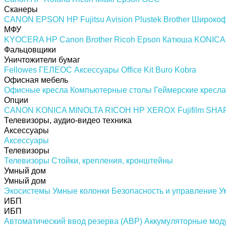
Сканеры
CANON
EPSON
HP
Fujitsu
Avision
Plustek
Brother
Широкоф
МФУ
KYOCERA
HP
Canon
Brother
Ricoh
Epson
Катюша
KONICA
Фальцовщики
Уничтожители бумаг
Fellowes
ГЕЛЕОС
Аксессуары
Office Kit
Buro
Kobra
Офисная мебель
Офисные кресла
Компьютерные столы
Геймерские кресла
Опции
CANON
KONICA MINOLTA
RICOH
HP
XEROX
Fujifilm
SHA
Телевизоры, аудио-видео техника
Аксессуары
Аксессуары
Телевизоры
Телевизоры
Стойки, крепления, кронштейны
Умный дом
Умный дом
Экосистемы
Умные колонки
Безопасность и управление
У
ИБП
ИБП
Автоматический ввод резерва (АВР)
Аккумуляторные мод