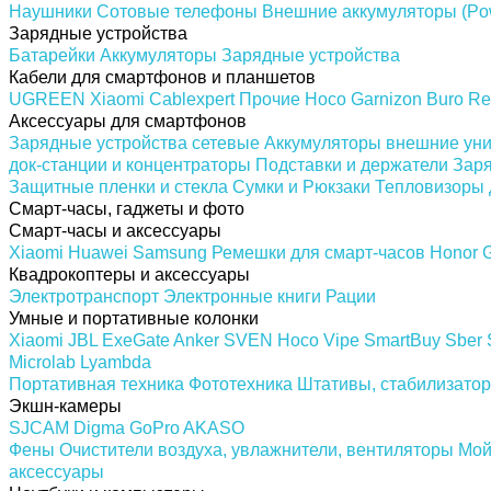
Наушники
Сотовые телефоны
Внешние аккумуляторы (Po
Зарядные устройства
Батарейки
Аккумуляторы
Зарядные устройства
Кабели для смартфонов и планшетов
UGREEN
Xiaomi
Cablexpert
Прочие
Hoco
Garnizon
Buro
Re
Аксессуары для смартфонов
Зарядные устройства сетевые
Аккумуляторы внешние ун
док-станции и концентраторы
Подставки и держатели
Заря
Защитные пленки и стекла
Сумки и Рюкзаки
Тепловизоры 
Смарт-часы, гаджеты и фото
Смарт-часы и аксессуары
Xiaomi
Huawei
Samsung
Ремешки для смарт-часов
Honor
Квадрокоптеры и аксессуары
Электротранспорт
Электронные книги
Рации
Умные и портативные колонки
Xiaomi
JBL
ExeGate
Anker
SVEN
Hoco
Vipe
SmartBuy
Sber
Microlab
Lyambda
Портативная техника
Фототехника
Штативы, стабилизатор
Экшн-камеры
SJCAM
Digma
GoPro
AKASO
Фены
Очистители воздуха, увлажнители, вентиляторы
Мой
аксессуары