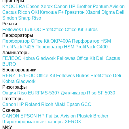
Принтеры
KYOCERA
Epson
Xerox
Canon
HP
Brother
Pantum
Avision
Cactus
Ricoh
OKI
Катюша
F+
Гравитон
Xiaomi
Digma
Deli
Sindoh
Sharp
Riso
Резаки
Fellowes
ГЕЛЕОС
ProfiOffice
Office Kit
Bulros
Перфораторы
Перфоратор Office Kit OKP400A
Перфоратор HSM
ProfiPack P425
Перфоратор HSM ProfiPack C400
Ламинаторы
ГЕЛЕОС
Kobra
Gladwork
Fellowes
Office Kit
Deli
Cactus
BURO
Брошюровщики
RENZ
ГЕЛЕОС
Office Kit
Fellowes
Bulros
ProfiOffice
Deli
Kobra
Gladwork
Ризографы
Опция Riso EURFMS-5307
Дупликатор Riso SF 5030
Плоттеры
Canon
HP
Roland
Ricoh
Miaki
Epson
GCC
Сканеры
CANON
EPSON
HP
Fujitsu
Avision
Plustek
Brother
Широкоформатные сканеры
XEROX
МФУ