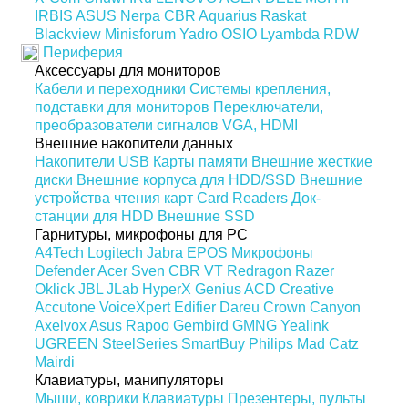
IRBIS
ASUS
Nerpa
CBR
Aquarius
Raskat
Blackview
Minisforum
Yadro
OSIO
Lyambda
RDW
Периферия
Аксессуары для мониторов
Кабели и переходники
Системы крепления,
подставки для мониторов
Переключатели,
преобразователи сигналов VGA, HDMI
Внешние накопители данных
Накопители USB
Карты памяти
Внешние жесткие
диски
Внешние корпуса для HDD/SSD
Внешние
устройства чтения карт Card Readers
Док-
станции для HDD
Внешние SSD
Гарнитуры, микрофоны для PC
A4Tech
Logitech
Jabra
EPOS
Микрофоны
Defender
Acer
Sven
CBR
VT
Redragon
Razer
Oklick
JBL
JLab
HyperX
Genius
ACD
Creative
Accutone
VoiceXpert
Edifier
Dareu
Crown
Canyon
Axelvox
Asus
Rapoo
Gembird
GMNG
Yealink
UGREEN
SteelSeries
SmartBuy
Philips
Mad Catz
Mairdi
Клавиатуры, манипуляторы
Мыши, коврики
Клавиатуры
Презентеры, пульты