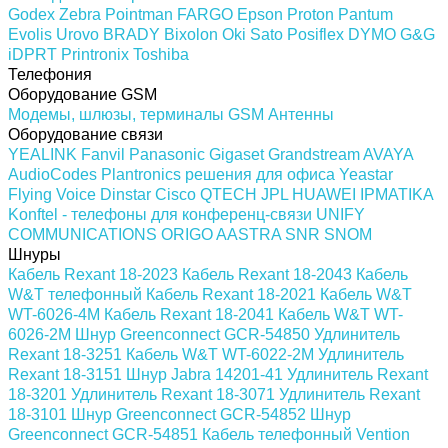
Godex
Zebra
Pointman
FARGO
Epson
Proton
Pantum
Evolis
Urovo
BRADY
Bixolon
Oki
Sato
Posiflex
DYMO
G&G
iDPRT
Printronix
Toshiba
Телефония
Оборудование GSM
Модемы, шлюзы, терминалы GSM
Антенны
Оборудование связи
YEALINK
Fanvil
Panasonic
Gigaset
Grandstream
AVAYA
AudioCodes
Plantronics решения для офиса
Yeastar
Flying Voice
Dinstar
Cisco
QTECH
JPL
HUAWEI
IPMATIKA
Konftel - телефоны для конференц-связи
UNIFY
COMMUNICATIONS
ORIGO
AASTRA
SNR
SNOM
Шнуры
Кабель Rexant 18-2023
Кабель Rexant 18-2043
Кабель
W&T телефонный
Кабель Rexant 18-2021
Кабель W&T
WT-6026-4M
Кабель Rexant 18-2041
Кабель W&T WT-
6026-2M
Шнур Greenconnect GCR-54850
Удлинитель
Rexant 18-3251
Кабель W&T WT-6022-2M
Удлинитель
Rexant 18-3151
Шнур Jabra 14201-41
Удлинитель Rexant
18-3201
Удлинитель Rexant 18-3071
Удлинитель Rexant
18-3101
Шнур Greenconnect GCR-54852
Шнур
Greenconnect GCR-54851
Кабель телефонный Vention