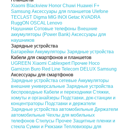
Xiaomi
Blackview
Honor
Chuwi
Huawei
F+
Samsung
Аксессуары для планшетов
Ulefone
TECLAST
Digma
MIG
INOI
Getac
KVADRA
RuggON
OSCAL
Lenovo
Наушники
Сотовые телефоны
Внешние
аккумуляторы (Power Bank)
Аксессуары для
наушников
Зарядные устройства
Батарейки
Аккумуляторы
Зарядные устройства
Кабели для смартфонов и планшетов
UGREEN
Xiaomi
Cablexpert
Прочие
Hoco
Garnizon
Buro
Red Line
Telecom
DELUX
Samsung
Аксессуары для смартфонов
Зарядные устройства сетевые
Аккумуляторы
внешние универсальные
Зарядные устройства
беспроводные
Кабели и переходники
Стяжки,
хомуты и органайзеры
Подставки, док-станции и
концентраторы
Подставки и держатели
Зарядные устройства автомобильные
Держатели
автомобильные
Чехлы для мобильных
телефонов
Стилусы
Прочее
Защитные пленки и
стекла
Сумки и Рюкзаки
Тепловизоры для