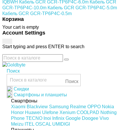
IQBWH
Кабель GCR GCR-TP6P4C-6.0m
Кабель GCR
GCR-TP6P4C-10.0m
Кабель GCR GCR-TP6P4C-5.0m
Кабель GCR GCR-TP6P4C-0.5m
Корзина
Your cart is empty
Account Settings
Start typing and press ENTER to search
Поиск
Поиск
Скидки
Смартфоны и планшеты
Смартфоны
Xiaomi
Blackview
Samsung
Realme
OPPO
Nokia
Honor
Huawei
Ulefone
Xenium
COOLPAD
Nothing
Phone
TECNO
Inoi
Infinix
Google
Doogee
Vivo
Meizu
ITEL
OSCAL
UMIDIGI
Планшеты