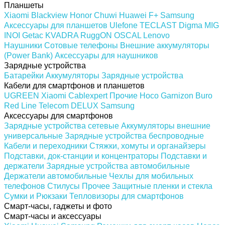
Планшеты
Xiaomi
Blackview
Honor
Chuwi
Huawei
F+
Samsung
Аксессуары для планшетов
Ulefone
TECLAST
Digma
MIG
INOI
Getac
KVADRA
RuggON
OSCAL
Lenovo
Наушники
Сотовые телефоны
Внешние аккумуляторы
(Power Bank)
Аксессуары для наушников
Зарядные устройства
Батарейки
Аккумуляторы
Зарядные устройства
Кабели для смартфонов и планшетов
UGREEN
Xiaomi
Cablexpert
Прочие
Hoco
Garnizon
Buro
Red Line
Telecom
DELUX
Samsung
Аксессуары для смартфонов
Зарядные устройства сетевые
Аккумуляторы внешние
универсальные
Зарядные устройства беспроводные
Кабели и переходники
Стяжки, хомуты и органайзеры
Подставки, док-станции и концентраторы
Подставки и
держатели
Зарядные устройства автомобильные
Держатели автомобильные
Чехлы для мобильных
телефонов
Стилусы
Прочее
Защитные пленки и стекла
Сумки и Рюкзаки
Тепловизоры для смартфонов
Смарт-часы, гаджеты и фото
Смарт-часы и аксессуары