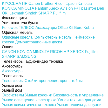
KYOCERA
HP
Canon
Brother
Ricoh
Epson
Катюша
KONICA MINOLTA
Pantum
Xerox
Avision
F+
Гравитон
Deli
OKI
Lexmark
Sindoh
SHARP
Fujifilm
Фальцовщики
Уничтожители бумаг
Fellowes
ГЕЛЕОС
Аксессуары
Office Kit
Buro
Kobra
Офисная мебель
Офисные кресла
Компьютерные столы
Геймерские
кресла
Демонстрационные доски
Опции
CANON
KONICA MINOLTA
RICOH
HP
XEROX
Fujifilm
SHARP
SAMSUNG
Телевизоры, аудио-видео техника
Аксессуары
Аксессуары
Телевизоры
Телевизоры
Стойки, крепления, кронштейны
Умный дом
Умный дом
Экосистемы
Умные колонки
Безопасность и управление
Умное освещение и электрика
Умная техника для дома
Умная климатическая техника
Умная техника для кухни