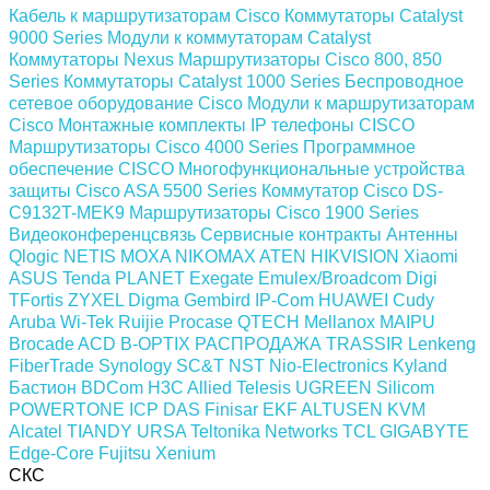
Кабель к маршрутизаторам Cisco
Коммутаторы Catalyst
9000 Series
Модули к коммутаторам Catalyst
Коммутаторы Nexus
Маршрутизаторы Cisco 800, 850
Series
Коммутаторы Catalyst 1000 Series
Беспроводное
сетевое оборудование Cisco
Модули к маршрутизаторам
Cisco
Монтажные комплекты
IP телефоны СISCO
Маршрутизаторы Cisco 4000 Series
Программное
обеспечение СISCO
Многофункциональные устройства
защиты Cisco ASA 5500 Series
Коммутатор Cisco DS-
C9132T-MEK9
Маршрутизаторы Cisco 1900 Series
Видеоконференцсвязь
Сервисные контракты
Антенны
Qlogic
NETIS
MOXA
NIKOMAX
ATEN
HIKVISION
Xiaomi
ASUS
Tenda
PLANET
Exegate
Emulex/Broadcom
Digi
TFortis
ZYXEL
Digma
Gembird
IP-Com
HUAWEI
Cudy
Aruba
Wi-Tek
Ruijie
Procase
QTECH
Mellanox
MAIPU
Brocade
ACD
B-OPTIX
РАСПРОДАЖА
TRASSIR
Lenkeng
FiberTrade
Synology
SC&T
NST
Nio-Electronics
Kyland
Бастион
BDCom
H3C
Allied Telesis
UGREEN
Silicom
POWERTONE
ICP DAS
Finisar
EKF
ALTUSEN KVM
Alcatel
TIANDY
URSA
Teltonika Networks
TCL
GIGABYTE
Edge-Core
Fujitsu
Xenium
СКС