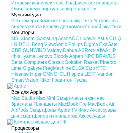
Игровые манипуляторы
Графические планшеты
Очки, шлемы виртуальной реальности
Мультимедиа
Веб-камеры
Компьютерная акустика
Устройства
видеозахвата
Кабели для компьютерной акустики
Мониторы
MSI
Xiaomi
Samsung
Acer
AOC
Huawei
Asus
CHiQ
LG
DELL
Benq
ViewSonic
Philips
Digma
ExeGate
CBR
SUNWIND
Valday
Dahua
ASRock
AIWA
HP
Irbis
Iiyama
Lenovo
Bloody
Aopen
NPC
BRAVUS
Delta Computers
Classic Solution
Raskat
Pinebro
Lime
Gigabyte
FragMachine
ELSA
Eizo
KTC
Hisense
Hiper
GMNG
ICL
Hispida
LEFF
Vandor
Smart Vizion
Rikor
Гравитон
Тесла
Apple
Все для Apple
Mac Studio
Mac Mini
Смарт-часы и фитнес
браслеты
Планшеты
MacBook Pro
MacBook Air
AirPods
Смартфоны
Apple TV
iMac
Аксессуары
для смартфонов и планшетов
Аксессуары
Комплектующие для ПК
Процессоры