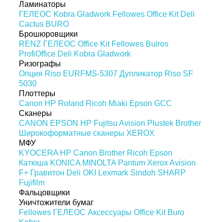
Ламинаторы
ГЕЛЕОС
Kobra
Gladwork
Fellowes
Office Kit
Deli
Cactus
BURO
Брошюровщики
RENZ
ГЕЛЕОС
Office Kit
Fellowes
Bulros
ProfiOffice
Deli
Kobra
Gladwork
Ризографы
Опция Riso EURFMS-5307
Дупликатор Riso SF
5030
Плоттеры
Canon
HP
Roland
Ricoh
Miaki
Epson
GCC
Сканеры
CANON
EPSON
HP
Fujitsu
Avision
Plustek
Brother
Широкоформатные сканеры
XEROX
МФУ
KYOCERA
HP
Canon
Brother
Ricoh
Epson
Катюша
KONICA MINOLTA
Pantum
Xerox
Avision
F+
Гравитон
Deli
OKI
Lexmark
Sindoh
SHARP
Fujifilm
Фальцовщики
Уничтожители бумаг
Fellowes
ГЕЛЕОС
Аксессуары
Office Kit
Buro