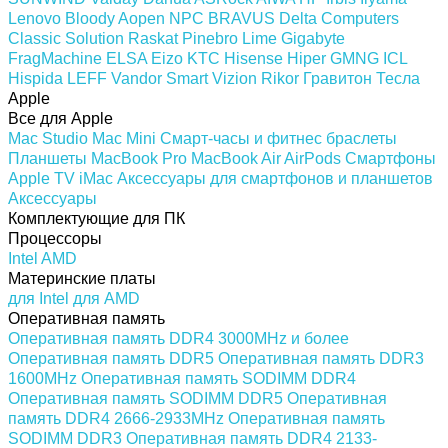
Lenovo
Bloody
Aopen
NPC
BRAVUS
Delta Computers
Classic Solution
Raskat
Pinebro
Lime
Gigabyte
FragMachine
ELSA
Eizo
KTC
Hisense
Hiper
GMNG
ICL
Hispida
LEFF
Vandor
Smart Vizion
Rikor
Гравитон
Тесла
Apple
Все для Apple
Mac Studio
Mac Mini
Смарт-часы и фитнес браслеты
Планшеты
MacBook Pro
MacBook Air
AirPods
Смартфоны
Apple TV
iMac
Аксессуары для смартфонов и планшетов
Аксессуары
Комплектующие для ПК
Процессоры
Intel
AMD
Материнские платы
для Intel
для AMD
Оперативная память
Оперативная память DDR4 3000MHz и более
Оперативная память DDR5
Оперативная память DDR3
1600MHz
Оперативная память SODIMM DDR4
Оперативная память SODIMM DDR5
Оперативная
память DDR4 2666-2933MHz
Оперативная память
SODIMM DDR3
Оперативная память DDR4 2133-