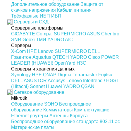
Дополнительное оборудование
Защита от
скачков напряжения
Кабели питания
Трёхфазные ИБП
ИБП
Серверы и СХД
Серверные платформы
GIGABYTE
Compal
SUPERMICRO
ASUS
Chenbro
SNR
Gooxi
ТМИ
YADRO
AIC
Серверы
X-Com
HPE
Lenovo
SUPERMICRO
DELL
Гравитон
Aquarius
QTECH
YADRO
Cisco
POWER
LEADER (HUAWEI)
OpenYard
H3C
Серверы и хранения данных
Synology
HPE
QNAP
Digma
Terramaster
Fujitsu
DELL
ASUSTOR
Accusys
Lenovo
Infortrend / HGST
(Hitachi)
Sonnet
Huawei
YADRO
QSAN
Сетевое оборудование
Mikrotik
Оборудование SOHO
Беспроводное
оборудование
Коммутаторы
Комплектующие
Ethernet роутеры
Антенны
Корпуса
Беспроводное оборудование стандарта 802.11 ас
Материнские платы