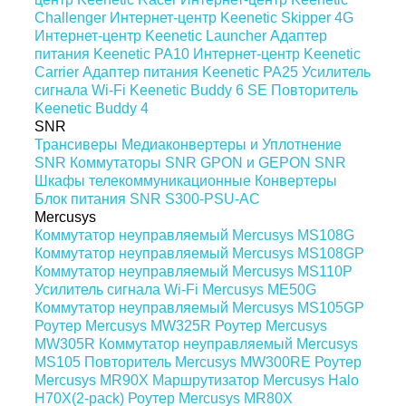
Challenger
Интернет-центр Keenetic Skipper 4G
Интернет-центр Keenetic Launcher
Адаптер
питания Keenetic PA10
Интернет-центр Keenetic
Carrier
Адаптер питания Keenetic PA25
Усилитель
сигнала Wi-Fi Keenetic Buddy 6 SE
Повторитель
Keenetic Buddy 4
SNR
Трансиверы
Медиаконвертеры и Уплотнение
SNR
Коммутаторы SNR
GPON и GEPON SNR
Шкафы телекоммуникационные
Конвертеры
Блок питания SNR S300-PSU-AC
Mercusys
Коммутатор неуправляемый Mercusys MS108G
Коммутатор неуправляемый Mercusys MS108GP
Коммутатор неуправляемый Mercusys MS110P
Усилитель сигнала Wi-Fi Mercusys ME50G
Коммутатор неуправляемый Mercusys MS105GP
Роутер Mercusys MW325R
Роутер Mercusys
MW305R
Коммутатор неуправляемый Mercusys
MS105
Повторитель Mercusys MW300RE
Роутер
Mercusys MR90X
Маршрутизатор Mercusys Halo
H70X(2-pack)
Роутер Mercusys MR80X