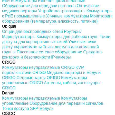
PoE
Коммутаторы Ethernet промышленные
Оборудование для передачи сигналов
Оптические
медиаконвертеры
Устройства грозозащиты
Коммутаторы
с PoE промышленные
Уличные коммутаторы
Мониторинг
оборудования (температура, влажность, питание)
Ubiquiti
Опции для беспроводных сетей
Роутеры/
Маршрутизаторы
Коммутаторы для рабочих групп
Точки
доступа для корпоративных сетей
Уличные точки
доступа/радиомосты
Точки доступа для домашней
группы
Пассивное сетевое оборудование
Средства
контроля и безопасности
IP-камеры
ORIGO
Коммутаторы неуправляемые ORIGO
KVM
переключатели ORIGO
Медиаконвертеры и модули
ORIGO
Сетевые карты ORIGO
Коммутаторы
управляемые ORIGO
Антенны, кабели, аксессуары
ORIGO
Dahua
Коммутаторы неуправляемые
Коммутаторы
управляемые
Оборудование для передачи сигналов
Точки доступа
SFP-модули
CISCO