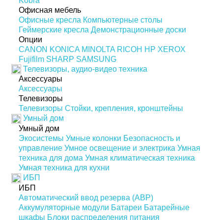
Kobra
Офисная мебель
Офисные кресла
Компьютерные столы
Геймерские кресла
Демонстрационные доски
Опции
CANON
KONICA MINOLTA
RICOH
HP
XEROX
Fujifilm
SHARP
SAMSUNG
Телевизоры, аудио-видео техника
Аксессуары
Аксессуары
Телевизоры
Телевизоры
Стойки, крепления, кронштейны
Умный дом
Умный дом
Экосистемы
Умные колонки
Безопасность и
управление
Умное освещение и электрика
Умная
техника для дома
Умная климатическая техника
Умная техника для кухни
ИБП
ИБП
Автоматический ввод резерва (АВР)
Аккумуляторные модули
Батареи
Батарейные
шкафы
Блоки распределения питания