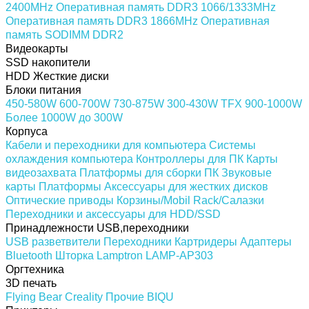
2400MHz
Оперативная память DDR3 1066/1333MHz
Оперативная память DDR3 1866MHz
Оперативная
память SODIMM DDR2
Видеокарты
SSD накопители
HDD Жесткие диски
Блоки питания
450-580W
600-700W
730-875W
300-430W
TFX
900-1000W
Более 1000W
до 300W
Корпуса
Кабели и переходники для компьютера
Системы
охлаждения компьютера
Контроллеры для ПК
Карты
видеозахвата
Платформы для сборки ПК
Звуковые
карты
Платформы
Аксессуары для жестких дисков
Оптические приводы
Корзины/Mobil Rack/Салазки
Переходники и аксессуары для HDD/SSD
Принадлежности USB,переходники
USB разветвители
Переходники
Картридеры
Адаптеры
Bluetooth
Шторка Lamptron LAMP-AP303
Оргтехника
3D печать
Flying Bear
Creality
Прочие
BIQU