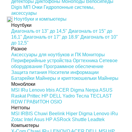
детекторы
Диктофоны
Моноподы
Велосипеды
Digis МП
Очки
Гидропонные системы,
аксессуары
Ноутбуки и компьютеры
Ноутбуки
Диагональ от 13" до 14,5"
Диагональ от 15" до
16,1"
Диагональ от 17" до 18.9"
Диагональ от 10"
до 12,5"
Разное
Аксессуары для ноутбуков и ПК
Мониторы
Периферийные устройства
Оргтехника
Сетевое
оборудование
Программное обеспечение
Защита питания
Носители информации
Батарейки
Майнеры и криптокошельки
Майнеры
Моноблоки
MSI
IRu
Lenovo
Irbis
ACER
Digma
Nerpa
ASUS
Raskat
Prittec
HP
DELL
Yadro
Тесла
TECLAST
RDW
ГРАВИТОН
OSIO
Неттопы
MSI
IRBIS
Chuwi
Beelink
Hiper
Digma
Lenovo
iRu
Zotac
Intel
Asus
HP
ASRock
Shuttle
Leadtek
Компьютеры
X-Com
Chuwi
IRu
LENOVO
ACER
DELL
MSI
HP