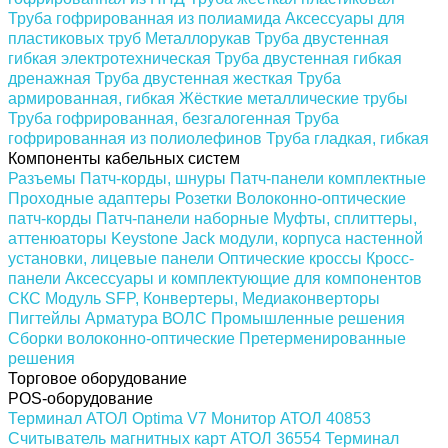
Труба гофрированная из полиамида
Аксессуары для
пластиковых труб
Металлорукав
Труба двустенная
гибкая электротехническая
Труба двустенная гибкая
дренажная
Труба двустенная жесткая
Труба
армированная, гибкая
Жёсткие металлические трубы
Труба гофрированная, безгалогенная
Труба
гофрированная из полиолефинов
Труба гладкая, гибкая
Компоненты кабельных систем
Разъемы
Патч-корды, шнуры
Патч-панели комплектные
Проходные адаптеры
Розетки
Волоконно-оптические
патч-корды
Патч-панели наборные
Муфты, сплиттеры,
аттенюаторы
Keystone Jack модули, корпуса настенной
установки, лицевые панели
Оптические кроссы
Кросс-
панели
Аксессуары и комплектующие для компонентов
СКС
Модуль SFP, Конвертеры, Медиаконверторы
Пигтейлы
Арматура ВОЛС
Промышленные решения
Сборки волоконно-оптические
Претерменированные
решения
Торговое оборудование
POS-оборудование
Терминал АТОЛ Optima V7
Монитор АТОЛ 40853
Считыватель магнитных карт АТОЛ 36554
Терминал