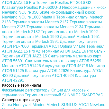
АТОЛ JAZZ 16 Pro
Терминал Posiflex RT-2016-G2
Клавиатура Posiflex KB-6600U-B
Информационный киоск
Newland NQuire 350 Skate
Информационный киоск
Newland NQuire 1000 Manta II
Терминал оплаты Mertech
2133
Терминал оплаты Mertech 2137
Терминал оплаты
Mertech 2135
Терминал оплаты Mertech 2134
Терминал
оплаты Mertech 2132
Терминал оплаты Mertech 1992
Терминал оплаты Mertech 1990
Дисплей Mertech 1951
Терминал оплаты Mertech 1991
Дисплей покупателя
АТОЛ PD-7000
Терминал АТОЛ Optima V7 Lite
Терминал
АТОЛ JAZZ 15 Pro v2
Терминал АТОЛ JAZZ 16 Pro белый
Терминал АТОЛ JAZZ 15
Считыватель магнитных карт
АТОЛ 56391
Считыватель магнитных карт АТОЛ 56259
Монитор АТОЛ 51426
Аккумулятор АТОЛ 46718
Монитор
АТОЛ 51425
Клавиатура АТОЛ 42626
Клавиатура АТОЛ
42290
Дисплей покупателя АТОЛ 40924
Клавиатура
АТОЛ 42291
Кассовые терминалы
Фискальные регистраторы
Опции для кассовых
терминалов
Терминал кассовый SUNMI P2 SMARTPAD
Сканеры штрих-кода
Zebra
Honeywell
Mindeo
Mertech
SUNLUX
АТОЛ
Newland