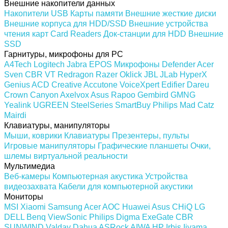
Внешние накопители данных
Накопители USB
Карты памяти
Внешние жесткие диски
Внешние корпуса для HDD/SSD
Внешние устройства
чтения карт Card Readers
Док-станции для HDD
Внешние
SSD
Гарнитуры, микрофоны для PC
A4Tech
Logitech
Jabra
EPOS
Микрофоны
Defender
Acer
Sven
CBR
VT
Redragon
Razer
Oklick
JBL
JLab
HyperX
Genius
ACD
Creative
Accutone
VoiceXpert
Edifier
Dareu
Crown
Canyon
Axelvox
Asus
Rapoo
Gembird
GMNG
Yealink
UGREEN
SteelSeries
SmartBuy
Philips
Mad Catz
Mairdi
Клавиатуры, манипуляторы
Мыши, коврики
Клавиатуры
Презентеры, пульты
Игровые манипуляторы
Графические планшеты
Очки,
шлемы виртуальной реальности
Мультимедиа
Веб-камеры
Компьютерная акустика
Устройства
видеозахвата
Кабели для компьютерной акустики
Мониторы
MSI
Xiaomi
Samsung
Acer
AOC
Huawei
Asus
CHiQ
LG
DELL
Benq
ViewSonic
Philips
Digma
ExeGate
CBR
SUNWIND
Valday
Dahua
ASRock
AIWA
HP
Irbis
Iiyama