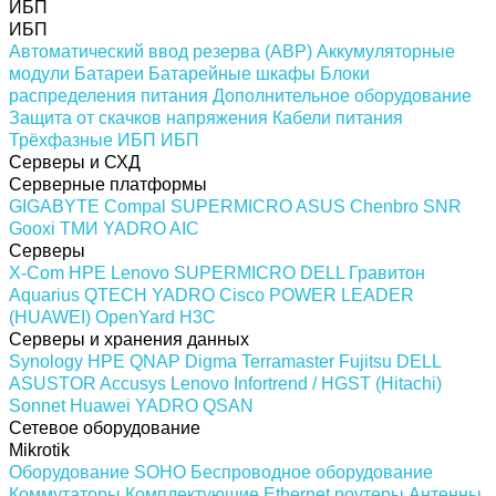
ИБП
ИБП
Автоматический ввод резерва (АВР)
Аккумуляторные
модули
Батареи
Батарейные шкафы
Блоки
распределения питания
Дополнительное оборудование
Защита от скачков напряжения
Кабели питания
Трёхфазные ИБП
ИБП
Серверы и СХД
Серверные платформы
GIGABYTE
Compal
SUPERMICRO
ASUS
Chenbro
SNR
Gooxi
ТМИ
YADRO
AIC
Серверы
X-Com
HPE
Lenovo
SUPERMICRO
DELL
Гравитон
Aquarius
QTECH
YADRO
Cisco
POWER LEADER
(HUAWEI)
OpenYard
H3C
Серверы и хранения данных
Synology
HPE
QNAP
Digma
Terramaster
Fujitsu
DELL
ASUSTOR
Accusys
Lenovo
Infortrend / HGST (Hitachi)
Sonnet
Huawei
YADRO
QSAN
Сетевое оборудование
Mikrotik
Оборудование SOHO
Беспроводное оборудование
Коммутаторы
Комплектующие
Ethernet роутеры
Антенны