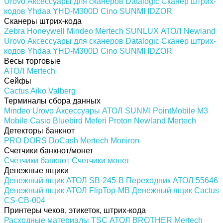
Urovo
Аксессуары для сканеров
Datalogic
Сканер штрих-
кодов Yhdaa YHD-M300D
Cino
SUNMI
IDZOR
Сканеры штрих-кода
Zebra
Honeywell
Mindeo
Mertech
SUNLUX
АТОЛ
Newland
Urovo
Аксессуары для сканеров
Datalogic
Сканер штрих-
кодов Yhdaa YHD-M300D
Cino
SUNMI
IDZOR
Весы торговые
АТОЛ
Mertech
Сейфы
Cactus
Aiko
Valberg
Терминалы сбора данных
Mindeo
Urovo
Аксессуары
АТОЛ
SUNMI
PointMobile
M3
Mobile
Casio
Bluebird
Meferi
Proton
Newland
Mertech
Детекторы банкнот
PRO
DORS
DoCash
Mertech
Moniron
Счетчики банкнот/монет
Счётчики банкнот
Счетчики монет
Денежные ящики
Денежный ящик АТОЛ SB-245-B
Переходник АТОЛ 55646
Денежный ящик АТОЛ FlipTop-MB
Денежный ящик Cactus
CS-CB-004
Принтеры чеков, этикеток, штрих-кода
Расходные материалы
TSC
АТОЛ
BROTHER
Mertech