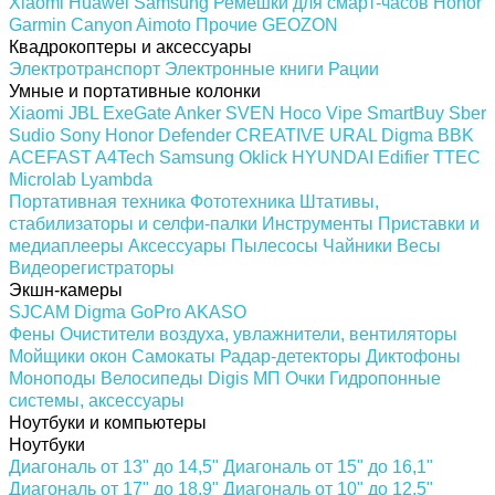
Xiaomi
Huawei
Samsung
Ремешки для смарт-часов
Honor
Garmin
Canyon
Aimoto
Прочие
GEOZON
Квадрокоптеры и аксессуары
Электротранспорт
Электронные книги
Рации
Умные и портативные колонки
Xiaomi
JBL
ExeGate
Anker
SVEN
Hoco
Vipe
SmartBuy
Sber
Sudio
Sony
Honor
Defender
CREATIVE
URAL
Digma
BBK
ACEFAST
A4Tech
Samsung
Oklick
HYUNDAI
Edifier
TTEC
Microlab
Lyambda
Портативная техника
Фототехника
Штативы,
стабилизаторы и селфи-палки
Инструменты
Приставки и
медиаплееры
Аксессуары
Пылесосы
Чайники
Весы
Видеорегистраторы
Экшн-камеры
SJCAM
Digma
GoPro
AKASO
Фены
Очистители воздуха, увлажнители, вентиляторы
Мойщики окон
Самокаты
Радар-детекторы
Диктофоны
Моноподы
Велосипеды
Digis МП
Очки
Гидропонные
системы, аксессуары
Ноутбуки и компьютеры
Ноутбуки
Диагональ от 13" до 14,5"
Диагональ от 15" до 16,1"
Диагональ от 17" до 18.9"
Диагональ от 10" до 12,5"