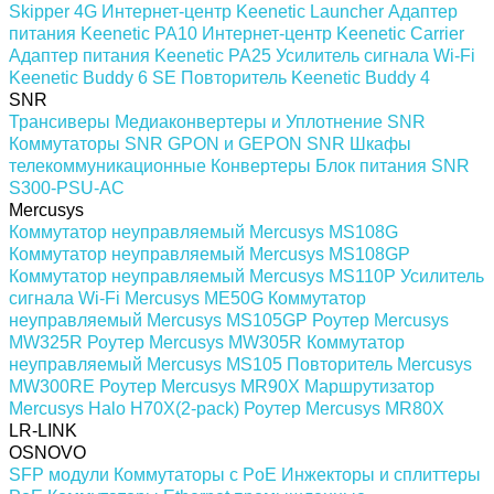
Skipper 4G
Интернет-центр Keenetic Launcher
Адаптер
питания Keenetic PA10
Интернет-центр Keenetic Carrier
Адаптер питания Keenetic PA25
Усилитель сигнала Wi-Fi
Keenetic Buddy 6 SE
Повторитель Keenetic Buddy 4
SNR
Трансиверы
Медиаконвертеры и Уплотнение SNR
Коммутаторы SNR
GPON и GEPON SNR
Шкафы
телекоммуникационные
Конвертеры
Блок питания SNR
S300-PSU-AC
Mercusys
Коммутатор неуправляемый Mercusys MS108G
Коммутатор неуправляемый Mercusys MS108GP
Коммутатор неуправляемый Mercusys MS110P
Усилитель
сигнала Wi-Fi Mercusys ME50G
Коммутатор
неуправляемый Mercusys MS105GP
Роутер Mercusys
MW325R
Роутер Mercusys MW305R
Коммутатор
неуправляемый Mercusys MS105
Повторитель Mercusys
MW300RE
Роутер Mercusys MR90X
Маршрутизатор
Mercusys Halo H70X(2-pack)
Роутер Mercusys MR80X
LR-LINK
OSNOVO
SFP модули
Коммутаторы c PoE
Инжекторы и сплиттеры