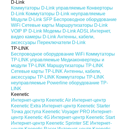
D-Link
Коммутаторы D-Link управляемые
Конверторы
D-Link
Коммутаторы D-Link неуправляемые
Модули D-Link SFP
Беспроводное оборудование
WiFi
Сетевые карты
Маршрутизаторы D-Link
VOIP IP D-Link
Модемы D-Link ADSL
Интернет,
видео камеры D-Link
Антенны, кабели,
аксессуары
Переключатели D-Link
TP-LINK
Беспроводное оборудование WiFi
Коммутаторы
TP-LINK управляемые
Медиаконвертеры и
модули TP-LINK
Маршрутизаторы TP-LINK
Сетевые карты TP-LINK
Антенны, кабели,
аксессуары TP-LINK
Коммутаторы TP-LINK
неуправляемые
Powerline оборудование TP-
LINK
Keenetic
Интернет-центр Keenetic Air
Интернет-центр
Keenetic Extra
Интернет-центр Keenetic Starter
Точка доступа Keenetic Voyager PRO
Интернет-
центр Keenetic 4G
Интернет-центр Keenetic Start
Интернет-центр Keenetic Sprinter SE
Интернет-
центр Keenetic Racer
Интернет-центр Keenetic