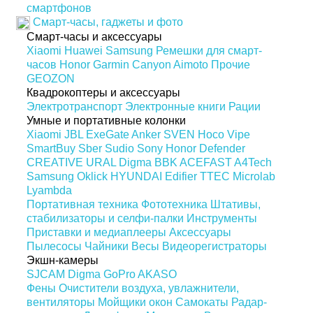
смартфонов
Смарт-часы, гаджеты и фото
Смарт-часы и аксессуары
Xiaomi
Huawei
Samsung
Ремешки для смарт-
часов
Honor
Garmin
Canyon
Aimoto
Прочие
GEOZON
Квадрокоптеры и аксессуары
Электротранспорт
Электронные книги
Рации
Умные и портативные колонки
Xiaomi
JBL
ExeGate
Anker
SVEN
Hoco
Vipe
SmartBuy
Sber
Sudio
Sony
Honor
Defender
CREATIVE
URAL
Digma
BBK
ACEFAST
A4Tech
Samsung
Oklick
HYUNDAI
Edifier
TTEC
Microlab
Lyambda
Портативная техника
Фототехника
Штативы,
стабилизаторы и селфи-палки
Инструменты
Приставки и медиаплееры
Аксессуары
Пылесосы
Чайники
Весы
Видеорегистраторы
Экшн-камеры
SJCAM
Digma
GoPro
AKASO
Фены
Очистители воздуха, увлажнители,
вентиляторы
Мойщики окон
Самокаты
Радар-