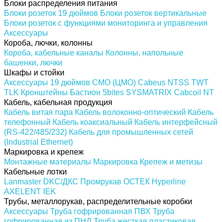
Блоки распределения питания
Блоки розеток 19 дюймов
Блоки розеток вертикальные
Блоки розеток с функциями мониторинга и управления
Аксессуары
Короба, лючки, колонны
Короба, кабельные каналы
Колонны, напольные
башенки, лючки
Шкафы и стойки
Аксессуары 19 дюймов
CMO (ЦМО)
Cabeus
NTSS
TWT
TLK
Кронштейны
Бастион
5bites
SYSMATRIX
Cabcoil
NT
Кабель, кабельная продукция
Кабель витая пара
Кабель волоконно-оптический
Кабель
телефонный
Кабель коаксиальный
Кабель интерфейсный
(RS-422/485/232)
Кабель для промышленных сетей
(Industrial Ethernet)
Маркировка и крепеж
Монтажные материалы
Маркировка
Крепеж и метизы
Кабельные лотки
Lanmaster
DKC/ДКС
Промрукав
ОСТЕК
Hyperline
AXELENT
IEK
Трубы, металлорукав, распределительные коробки
Аксессуары
Труба гофрированная ПВХ
Труба
гофрированная из ПНД
Труба жесткая пластиковая