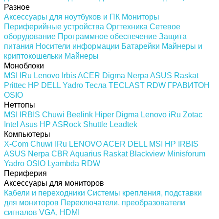
Разное
Аксессуары для ноутбуков и ПК
Мониторы
Периферийные устройства
Оргтехника
Сетевое
оборудование
Программное обеспечение
Защита
питания
Носители информации
Батарейки
Майнеры и
криптокошельки
Майнеры
Моноблоки
MSI
IRu
Lenovo
Irbis
ACER
Digma
Nerpa
ASUS
Raskat
Prittec
HP
DELL
Yadro
Тесла
TECLAST
RDW
ГРАВИТОН
OSIO
Неттопы
MSI
IRBIS
Chuwi
Beelink
Hiper
Digma
Lenovo
iRu
Zotac
Intel
Asus
HP
ASRock
Shuttle
Leadtek
Компьютеры
X-Com
Chuwi
IRu
LENOVO
ACER
DELL
MSI
HP
IRBIS
ASUS
Nerpa
CBR
Aquarius
Raskat
Blackview
Minisforum
Yadro
OSIO
Lyambda
RDW
Периферия
Аксессуары для мониторов
Кабели и переходники
Системы крепления, подставки
для мониторов
Переключатели, преобразователи
сигналов VGA, HDMI