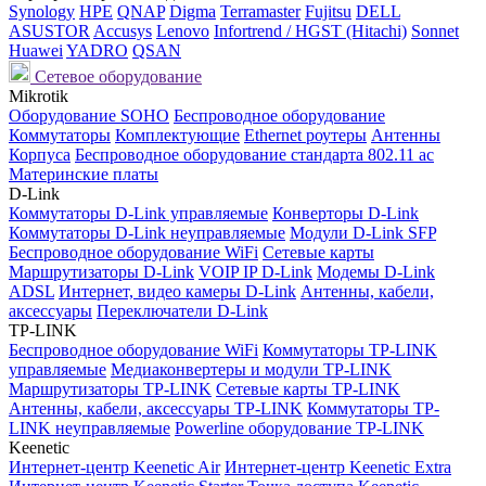
Synology
HPE
QNAP
Digma
Terramaster
Fujitsu
DELL
ASUSTOR
Accusys
Lenovo
Infortrend / HGST (Hitachi)
Sonnet
Huawei
YADRO
QSAN
Сетевое оборудование
Mikrotik
Оборудование SOHO
Беспроводное оборудование
Коммутаторы
Комплектующие
Ethernet роутеры
Антенны
Корпуса
Беспроводное оборудование стандарта 802.11 ас
Материнские платы
D-Link
Коммутаторы D-Link управляемые
Конверторы D-Link
Коммутаторы D-Link неуправляемые
Модули D-Link SFP
Беспроводное оборудование WiFi
Сетевые карты
Маршрутизаторы D-Link
VOIP IP D-Link
Модемы D-Link
ADSL
Интернет, видео камеры D-Link
Антенны, кабели,
аксессуары
Переключатели D-Link
TP-LINK
Беспроводное оборудование WiFi
Коммутаторы TP-LINK
управляемые
Медиаконвертеры и модули TP-LINK
Маршрутизаторы TP-LINK
Сетевые карты TP-LINK
Антенны, кабели, аксессуары TP-LINK
Коммутаторы TP-
LINK неуправляемые
Powerline оборудование TP-LINK
Keenetic
Интернет-центр Keenetic Air
Интернет-центр Keenetic Extra