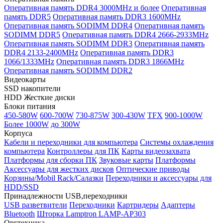
Оперативная память DDR4 3000MHz и более
Оперативная
память DDR5
Оперативная память DDR3 1600MHz
Оперативная память SODIMM DDR4
Оперативная память
SODIMM DDR5
Оперативная память DDR4 2666-2933MHz
Оперативная память SODIMM DDR3
Оперативная память
DDR4 2133-2400MHz
Оперативная память DDR3
1066/1333MHz
Оперативная память DDR3 1866MHz
Оперативная память SODIMM DDR2
Видеокарты
SSD накопители
HDD Жесткие диски
Блоки питания
450-580W
600-700W
730-875W
300-430W
TFX
900-1000W
Более 1000W
до 300W
Корпуса
Кабели и переходники для компьютера
Системы охлаждения
компьютера
Контроллеры для ПК
Карты видеозахвата
Платформы для сборки ПК
Звуковые карты
Платформы
Аксессуары для жестких дисков
Оптические приводы
Корзины/Mobil Rack/Салазки
Переходники и аксессуары для
HDD/SSD
Принадлежности USB,переходники
USB разветвители
Переходники
Картридеры
Адаптеры
Bluetooth
Шторка Lamptron LAMP-AP303
Оргтехника