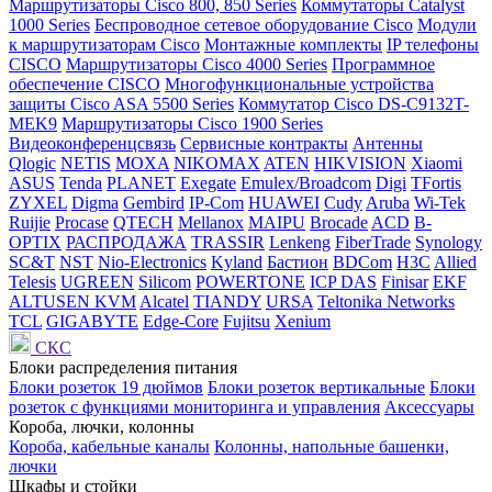
Маршрутизаторы Cisco 800, 850 Series
Коммутаторы Catalyst
1000 Series
Беспроводное сетевое оборудование Cisco
Модули
к маршрутизаторам Cisco
Монтажные комплекты
IP телефоны
СISCO
Маршрутизаторы Cisco 4000 Series
Программное
обеспечение СISCO
Многофункциональные устройства
защиты Cisco ASA 5500 Series
Коммутатор Cisco DS-C9132T-
MEK9
Маршрутизаторы Cisco 1900 Series
Видеоконференцсвязь
Сервисные контракты
Антенны
Qlogic
NETIS
MOXA
NIKOMAX
ATEN
HIKVISION
Xiaomi
ASUS
Tenda
PLANET
Exegate
Emulex/Broadcom
Digi
TFortis
ZYXEL
Digma
Gembird
IP-Com
HUAWEI
Cudy
Aruba
Wi-Tek
Ruijie
Procase
QTECH
Mellanox
MAIPU
Brocade
ACD
B-
OPTIX
РАСПРОДАЖА
TRASSIR
Lenkeng
FiberTrade
Synology
SC&T
NST
Nio-Electronics
Kyland
Бастион
BDCom
H3C
Allied
Telesis
UGREEN
Silicom
POWERTONE
ICP DAS
Finisar
EKF
ALTUSEN KVM
Alcatel
TIANDY
URSA
Teltonika Networks
TCL
GIGABYTE
Edge-Core
Fujitsu
Xenium
СКС
Блоки распределения питания
Блоки розеток 19 дюймов
Блоки розеток вертикальные
Блоки
розеток с функциями мониторинга и управления
Аксессуары
Короба, лючки, колонны
Короба, кабельные каналы
Колонны, напольные башенки,
лючки
Шкафы и стойки