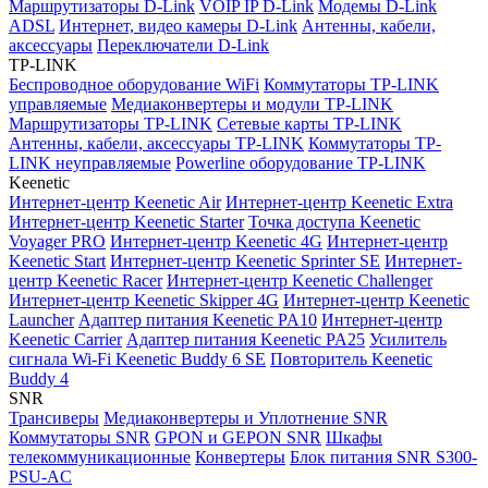
Маршрутизаторы D-Link
VOIP IP D-Link
Модемы D-Link
ADSL
Интернет, видео камеры D-Link
Антенны, кабели,
аксессуары
Переключатели D-Link
TP-LINK
Беспроводное оборудование WiFi
Коммутаторы TP-LINK
управляемые
Медиаконвертеры и модули TP-LINK
Маршрутизаторы TP-LINK
Сетевые карты TP-LINK
Антенны, кабели, аксессуары TP-LINK
Коммутаторы TP-
LINK неуправляемые
Powerline оборудование TP-LINK
Keenetic
Интернет-центр Keenetic Air
Интернет-центр Keenetic Extra
Интернет-центр Keenetic Starter
Точка доступа Keenetic
Voyager PRO
Интернет-центр Keenetic 4G
Интернет-центр
Keenetic Start
Интернет-центр Keenetic Sprinter SE
Интернет-
центр Keenetic Racer
Интернет-центр Keenetic Challenger
Интернет-центр Keenetic Skipper 4G
Интернет-центр Keenetic
Launcher
Адаптер питания Keenetic PA10
Интернет-центр
Keenetic Carrier
Адаптер питания Keenetic PA25
Усилитель
сигнала Wi-Fi Keenetic Buddy 6 SE
Повторитель Keenetic
Buddy 4
SNR
Трансиверы
Медиаконвертеры и Уплотнение SNR
Коммутаторы SNR
GPON и GEPON SNR
Шкафы
телекоммуникационные
Конвертеры
Блок питания SNR S300-
PSU-AC