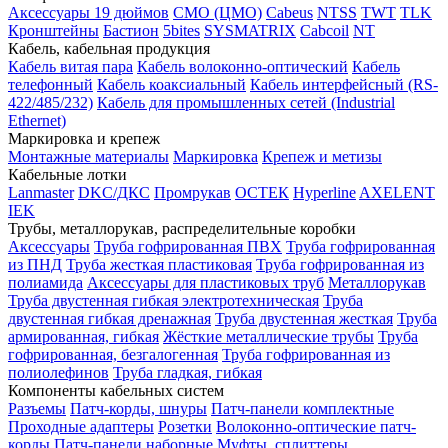
Аксессуары 19 дюймов
CMO (ЦМО)
Cabeus
NTSS
TWT
TLK
Кронштейны
Бастион
5bites
SYSMATRIX
Cabcoil
NT
Кабель, кабельная продукция
Кабель витая пара
Кабель волоконно-оптический
Кабель
телефонный
Кабель коаксиальный
Кабель интерфейсный (RS-
422/485/232)
Кабель для промышленных сетей (Industrial
Ethernet)
Маркировка и крепеж
Монтажные материалы
Маркировка
Крепеж и метизы
Кабельные лотки
Lanmaster
DKC/ДКС
Промрукав
ОСТЕК
Hyperline
AXELENT
IEK
Трубы, металлорукав, распределительные коробки
Аксессуары
Труба гофрированная ПВХ
Труба гофрированная
из ПНД
Труба жесткая пластиковая
Труба гофрированная из
полиамида
Аксессуары для пластиковых труб
Металлорукав
Труба двустенная гибкая электротехническая
Труба
двустенная гибкая дренажная
Труба двустенная жесткая
Труба
армированная, гибкая
Жёсткие металлические трубы
Труба
гофрированная, безгалогенная
Труба гофрированная из
полиолефинов
Труба гладкая, гибкая
Компоненты кабельных систем
Разъемы
Патч-корды, шнуры
Патч-панели комплектные
Проходные адаптеры
Розетки
Волоконно-оптические патч-
корды
Патч-панели наборные
Муфты, сплиттеры,