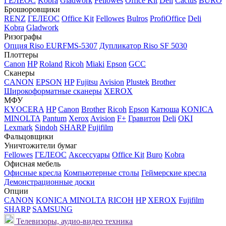
ГЕЛЕОС
Kobra
Gladwork
Fellowes
Office Kit
Deli
Cactus
BURO
Брошюровщики
RENZ
ГЕЛЕОС
Office Kit
Fellowes
Bulros
ProfiOffice
Deli
Kobra
Gladwork
Ризографы
Опция Riso EURFMS-5307
Дупликатор Riso SF 5030
Плоттеры
Canon
HP
Roland
Ricoh
Miaki
Epson
GCC
Сканеры
CANON
EPSON
HP
Fujitsu
Avision
Plustek
Brother
Широкоформатные сканеры
XEROX
МФУ
KYOCERA
HP
Canon
Brother
Ricoh
Epson
Катюша
KONICA
MINOLTA
Pantum
Xerox
Avision
F+
Гравитон
Deli
OKI
Lexmark
Sindoh
SHARP
Fujifilm
Фальцовщики
Уничтожители бумаг
Fellowes
ГЕЛЕОС
Аксессуары
Office Kit
Buro
Kobra
Офисная мебель
Офисные кресла
Компьютерные столы
Геймерские кресла
Демонстрационные доски
Опции
CANON
KONICA MINOLTA
RICOH
HP
XEROX
Fujifilm
SHARP
SAMSUNG
Телевизоры, аудио-видео техника