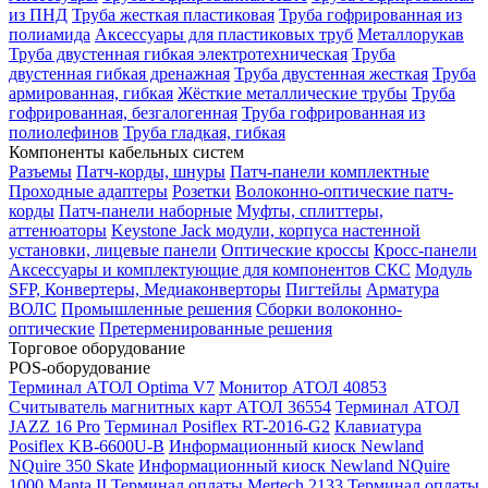
из ПНД
Труба жесткая пластиковая
Труба гофрированная из
полиамида
Аксессуары для пластиковых труб
Металлорукав
Труба двустенная гибкая электротехническая
Труба
двустенная гибкая дренажная
Труба двустенная жесткая
Труба
армированная, гибкая
Жёсткие металлические трубы
Труба
гофрированная, безгалогенная
Труба гофрированная из
полиолефинов
Труба гладкая, гибкая
Компоненты кабельных систем
Разъемы
Патч-корды, шнуры
Патч-панели комплектные
Проходные адаптеры
Розетки
Волоконно-оптические патч-
корды
Патч-панели наборные
Муфты, сплиттеры,
аттенюаторы
Keystone Jack модули, корпуса настенной
установки, лицевые панели
Оптические кроссы
Кросс-панели
Аксессуары и комплектующие для компонентов СКС
Модуль
SFP, Конвертеры, Медиаконверторы
Пигтейлы
Арматура
ВОЛС
Промышленные решения
Сборки волоконно-
оптические
Претерменированные решения
Торговое оборудование
POS-оборудование
Терминал АТОЛ Optima V7
Монитор АТОЛ 40853
Считыватель магнитных карт АТОЛ 36554
Терминал АТОЛ
JAZZ 16 Pro
Терминал Posiflex RT-2016-G2
Клавиатура
Posiflex KB-6600U-B
Информационный киоск Newland
NQuire 350 Skate
Информационный киоск Newland NQuire
1000 Manta II
Терминал оплаты Mertech 2133
Терминал оплаты