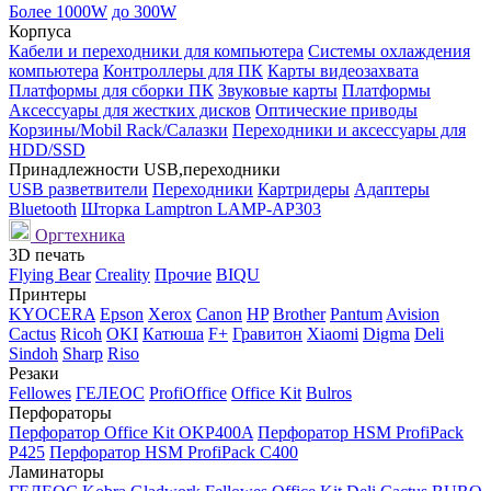
Более 1000W
до 300W
Корпуса
Кабели и переходники для компьютера
Системы охлаждения
компьютера
Контроллеры для ПК
Карты видеозахвата
Платформы для сборки ПК
Звуковые карты
Платформы
Аксессуары для жестких дисков
Оптические приводы
Корзины/Mobil Rack/Салазки
Переходники и аксессуары для
HDD/SSD
Принадлежности USB,переходники
USB разветвители
Переходники
Картридеры
Адаптеры
Bluetooth
Шторка Lamptron LAMP-AP303
Оргтехника
3D печать
Flying Bear
Creality
Прочие
BIQU
Принтеры
KYOCERA
Epson
Xerox
Canon
HP
Brother
Pantum
Avision
Cactus
Ricoh
OKI
Катюша
F+
Гравитон
Xiaomi
Digma
Deli
Sindoh
Sharp
Riso
Резаки
Fellowes
ГЕЛЕОС
ProfiOffice
Office Kit
Bulros
Перфораторы
Перфоратор Office Kit OKP400A
Перфоратор HSM ProfiPack
P425
Перфоратор HSM ProfiPack C400
Ламинаторы