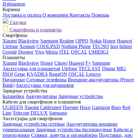
Избранное
Корзина
Доставка и оплата
О компании
Контакты
Помощь
Скидки
Смартфоны и планшеты
Смартфоны
Xiaomi
Blackview
Samsung
Realme
OPPO
Nokia
Honor
Huawei
Ulefone
Xenium
COOLPAD
Nothing Phone
TECNO
Inoi
Infinix
Google
Doogee
Vivo
Meizu
ITEL
OSCAL
UMIDIGI
Планшеты
Xiaomi
Blackview
Honor
Chuwi
Huawei
F+
Samsung
Аксессуары для планшетов
Ulefone
TECLAST
Digma
MIG
INOI
Getac
KVADRA
RuggON
OSCAL
Lenovo
Наушники
Сотовые телефоны
Внешние аккумуляторы (Power
Bank)
Аксессуары для наушников
Зарядные устройства
Батарейки
Аккумуляторы
Зарядные устройства
Кабели для смартфонов и планшетов
UGREEN
Xiaomi
Cablexpert
Прочие
Hoco
Garnizon
Buro
Red
Line
Telecom
DELUX
Samsung
Аксессуары для смартфонов
Зарядные устройства сетевые
Аккумуляторы внешние
универсальные
Зарядные устройства беспроводные
Кабели и
переходники
Стяжки, хомуты и органайзеры
Подставки, док-