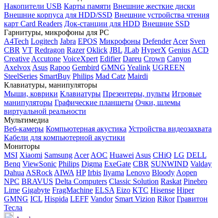
Накопители USB
Карты памяти
Внешние жесткие диски
Внешние корпуса для HDD/SSD
Внешние устройства чтения
карт Card Readers
Док-станции для HDD
Внешние SSD
Гарнитуры, микрофоны для PC
A4Tech
Logitech
Jabra
EPOS
Микрофоны
Defender
Acer
Sven
CBR
VT
Redragon
Razer
Oklick
JBL
JLab
HyperX
Genius
ACD
Creative
Accutone
VoiceXpert
Edifier
Dareu
Crown
Canyon
Axelvox
Asus
Rapoo
Gembird
GMNG
Yealink
UGREEN
SteelSeries
SmartBuy
Philips
Mad Catz
Mairdi
Клавиатуры, манипуляторы
Мыши, коврики
Клавиатуры
Презентеры, пульты
Игровые
манипуляторы
Графические планшеты
Очки, шлемы
виртуальной реальности
Мультимедиа
Веб-камеры
Компьютерная акустика
Устройства видеозахвата
Кабели для компьютерной акустики
Мониторы
MSI
Xiaomi
Samsung
Acer
AOC
Huawei
Asus
CHiQ
LG
DELL
Benq
ViewSonic
Philips
Digma
ExeGate
CBR
SUNWIND
Valday
Dahua
ASRock
AIWA
HP
Irbis
Iiyama
Lenovo
Bloody
Aopen
NPC
BRAVUS
Delta Computers
Classic Solution
Raskat
Pinebro
Lime
Gigabyte
FragMachine
ELSA
Eizo
KTC
Hisense
Hiper
GMNG
ICL
Hispida
LEFF
Vandor
Smart Vizion
Rikor
Гравитон
Тесла