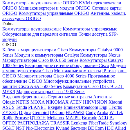
Коммутаторы неуправляемые ORIGO
KVM переключатели
ORIGO
Медиаконвертеры и модули ORIGO
Сетевые карты
ORIGO
Коммутаторы управляемые ORIGO
Антенны, кабели,
аксессуары ORIGO
Dahua
Коммутаторы неуправляемые
Коммутаторы управляемые
Оборудование для передачи сигналов
Точки доступа
SFP-
модули
CISCO
Кабель к маршрутизаторам Cisco
Коммутаторы Catalyst 9000
Series
Модули к коммутаторам Catalyst
Коммутаторы Nexus
Маршрутизаторы Cisco 800, 850 Series
Коммутаторы Catalyst
1000 Series
Беспроводное сетевое оборудование Cisco
Модули
к маршрутизаторам Cisco
Монтажные комплекты
IP телефоны
СISCO
Маршрутизаторы Cisco 4000 Series
Программное
обеспечение СISCO
Многофункциональные устройства
защиты Cisco ASA 5500 Series
Коммутатор Cisco DS-C9132T-
MEK9
Маршрутизаторы Cisco 1900 Series
Видеоконференцсвязь
Сервисные контракты
Антенны
Qlogic
NETIS
MOXA
NIKOMAX
ATEN
HIKVISION
Xiaomi
ASUS
Tenda
PLANET
Exegate
Emulex/Broadcom
Digi
TFortis
ZYXEL
Digma
Gembird
IP-Com
HUAWEI
Cudy
Aruba
Wi-Tek
Ruijie
Procase
QTECH
Mellanox
MAIPU
Brocade
ACD
B-
OPTIX
РАСПРОДАЖА
TRASSIR
Lenkeng
FiberTrade
Synology
SC&T
NST
Nio-Electronics
Kyland
Бастион
BDCom
H3C
Allied