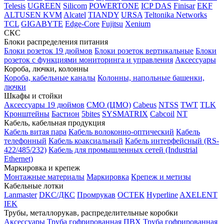
Telesis
UGREEN
Silicom
POWERTONE
ICP DAS
Finisar
EKF
ALTUSEN KVM
Alcatel
TIANDY
URSA
Teltonika Networks
TCL
GIGABYTE
Edge-Core
Fujitsu
Xenium
СКС
Блоки распределения питания
Блоки розеток 19 дюймов
Блоки розеток вертикальные
Блоки
розеток с функциями мониторинга и управления
Аксессуары
Короба, лючки, колонны
Короба, кабельные каналы
Колонны, напольные башенки,
лючки
Шкафы и стойки
Аксессуары 19 дюймов
CMO (ЦМО)
Cabeus
NTSS
TWT
TLK
Кронштейны
Бастион
5bites
SYSMATRIX
Cabcoil
NT
Кабель, кабельная продукция
Кабель витая пара
Кабель волоконно-оптический
Кабель
телефонный
Кабель коаксиальный
Кабель интерфейсный (RS-
422/485/232)
Кабель для промышленных сетей (Industrial
Ethernet)
Маркировка и крепеж
Монтажные материалы
Маркировка
Крепеж и метизы
Кабельные лотки
Lanmaster
DKC/ДКС
Промрукав
ОСТЕК
Hyperline
AXELENT
IEK
Трубы, металлорукав, распределительные коробки
Аксессуары
Труба гофрированная ПВХ
Труба гофрированная