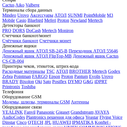
Cactus
Aiko
Valberg
Терминалы сбора данных
Mindeo
Urovo
Аксессуары
АТОЛ
SUNMI
PointMobile
M3
Mobile
Casio
Bluebird
Meferi
Proton
Newland
Mertech
Детекторы банкнот
PRO
DORS
DoCash
Mertech
Moniron
Счетчики банкнот/монет
Счётчики банкнот
Счетчики монет
Денежные ящики
Денежный ящик АТОЛ SB-245-B
Переходник АТОЛ 55646
Денежный ящик АТОЛ FlipTop-MB
Денежный ящик Cactus
CS-CB-004
Принтеры чеков, этикеток, штрих-кода
Расходные материалы
TSC
АТОЛ
BROTHER
Mertech
Godex
Zebra
Pointman
FARGO
Epson
Proton
Pantum
Evolis
Urovo
BRADY
Bixolon
Oki
Sato
Posiflex
DYMO
G&G
iDPRT
Printronix
Toshiba
Телефония
Оборудование GSM
Модемы, шлюзы, терминалы GSM
Антенны
Оборудование связи
YEALINK
Fanvil
Panasonic
Gigaset
Grandstream
AVAYA
AudioCodes
Plantronics решения для офиса
Yeastar
Flying Voice
Dinstar
Cisco
QTECH
JPL
HUAWEI
IPMATIKA
Konftel -