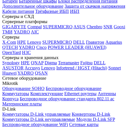
Батареи
Батарейные шкафы
Блоки распределения питания
Дополнительное оборудование
Защита от скачков напряжения
Кабели питания
Трёхфазные ИБП
ИБП
Серверы и СХД
Серверные платформы
GIGABYTE
Compal
SUPERMICRO
ASUS
Chenbro
SNR
Gooxi
ТМИ
YADRO
AIC
Серверы
X-Com
HPE
Lenovo
SUPERMICRO
DELL
Гравитон
Aquarius
QTECH
YADRO
Cisco
POWER LEADER (HUAWEI)
OpenYard
H3C
Серверы и хранения данных
Synology
HPE
QNAP
Digma
Terramaster
Fujitsu
DELL
ASUSTOR
Accusys
Lenovo
Infortrend / HGST (Hitachi)
Sonnet
Huawei
YADRO
QSAN
Сетевое оборудование
Mikrotik
Оборудование SOHO
Беспроводное оборудование
Коммутаторы
Комплектующие
Ethernet роутеры
Антенны
Корпуса
Беспроводное оборудование стандарта 802.11 ас
Материнские платы
D-Link
Коммутаторы D-Link управляемые
Конверторы D-Link
Коммутаторы D-Link неуправляемые
Модули D-Link SFP
Беспроводное оборудование WiFi
Сетевые карты