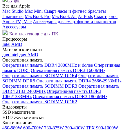
Apple
Все для Apple
Mac Studio
Mac Mini
Смарт-часы и фитнес браслеты
Планшеты
MacBook Pro
MacBook Air
AirPods
Смартфоны
Apple TV
iMac
Аксессуары для смартфонов и планшетов
Аксессуары
Комплектующие для ПК
Процессоры
Intel
AMD
Материнские платы
для Intel
для AMD
Оперативная память
Оперативная память DDR4 3000MHz и более
Оперативная
память DDR5
Оперативная память DDR3 1600MHz
Оперативная память SODIMM DDR4
Оперативная память
SODIMM DDR5
Оперативная память DDR4 2666-2933MHz
Оперативная память SODIMM DDR3
Оперативная память
DDR4 2133-2400MHz
Оперативная память DDR3
1066/1333MHz
Оперативная память DDR3 1866MHz
Оперативная память SODIMM DDR2
Видеокарты
SSD накопители
HDD Жесткие диски
Блоки питания
450-580W
600-700W
730-875W
300-430W
TFX
900-1000W