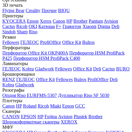
3D печать
Flying Bear
Creality
Прочие
BIQU
Принтеры
KYOCERA
Epson
Xerox
Canon
HP
Brother
Pantum
Avision
Cactus
Ricoh
OKI
Катюша
F+
Гравитон
Xiaomi
Digma
Deli
Sindoh
Sharp
Riso
Резаки
Fellowes
ГЕЛЕОС
ProfiOffice
Office Kit
Bulros
Перфораторы
Перфоратор Office Kit OKP400A
Перфоратор HSM ProfiPack
P425
Перфоратор HSM ProfiPack C400
Ламинаторы
ГЕЛЕОС
Kobra
Gladwork
Fellowes
Office Kit
Deli
Cactus
BURO
Брошюровщики
RENZ
ГЕЛЕОС
Office Kit
Fellowes
Bulros
ProfiOffice
Deli
Kobra
Gladwork
Ризографы
Опция Riso EURFMS-5307
Дупликатор Riso SF 5030
Плоттеры
Canon
HP
Roland
Ricoh
Miaki
Epson
GCC
Сканеры
CANON
EPSON
HP
Fujitsu
Avision
Plustek
Brother
Широкоформатные сканеры
XEROX
МФУ