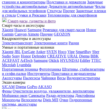
станции и концентраторы
Подставки и держатели
Зарядные
устройства автомобильные
Держатели автомобильные
Чехлы
для мобильных телефонов
Стилусы
Прочее
Защитные пленки
и стекла
Сумки и Рюкзаки
Тепловизоры для смартфонов
Смарт-часы, гаджеты и фото
Смарт-часы и аксессуары
Xiaomi
Huawei
Samsung
Ремешки для смарт-часов
Honor
Garmin
Canyon
Aimoto
Прочие
GEOZON
Квадрокоптеры и аксессуары
Электротранспорт
Электронные книги
Рации
Умные и портативные колонки
Xiaomi
JBL
ExeGate
Anker
SVEN
Hoco
Vipe
SmartBuy
Sber
Sudio
Sony
Honor
Defender
CREATIVE
URAL
Digma
BBK
ACEFAST
A4Tech
Samsung
Oklick
HYUNDAI
Edifier
TTEC
Microlab
Lyambda
Портативная техника
Фототехника
Штативы, стабилизаторы
и селфи-палки
Инструменты
Приставки и медиаплееры
Аксессуары
Пылесосы
Чайники
Весы
Видеорегистраторы
Экшн-камеры
SJCAM
Digma
GoPro
AKASO
Фены
Очистители воздуха, увлажнители, вентиляторы
Мойщики окон
Самокаты
Радар-детекторы
Диктофоны
Моноподы
Велосипеды
Digis МП
Очки
Гидропонные
системы, аксессуары