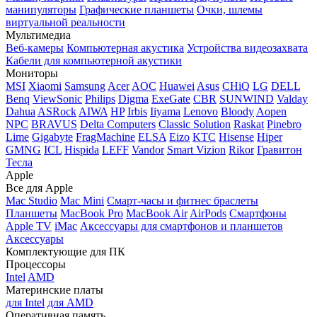
манипуляторы
Графические планшеты
Очки, шлемы
виртуальной реальности
Мультимедиа
Веб-камеры
Компьютерная акустика
Устройства видеозахвата
Кабели для компьютерной акустики
Мониторы
MSI
Xiaomi
Samsung
Acer
AOC
Huawei
Asus
CHiQ
LG
DELL
Benq
ViewSonic
Philips
Digma
ExeGate
CBR
SUNWIND
Valday
Dahua
ASRock
AIWA
HP
Irbis
Iiyama
Lenovo
Bloody
Aopen
NPC
BRAVUS
Delta Computers
Classic Solution
Raskat
Pinebro
Lime
Gigabyte
FragMachine
ELSA
Eizo
KTC
Hisense
Hiper
GMNG
ICL
Hispida
LEFF
Vandor
Smart Vizion
Rikor
Гравитон
Тесла
Apple
Все для Apple
Mac Studio
Mac Mini
Смарт-часы и фитнес браслеты
Планшеты
MacBook Pro
MacBook Air
AirPods
Смартфоны
Apple TV
iMac
Аксессуары для смартфонов и планшетов
Аксессуары
Комплектующие для ПК
Процессоры
Intel
AMD
Материнские платы
для Intel
для AMD
Оперативная память