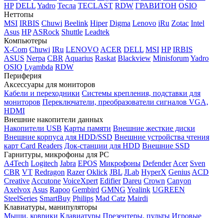
HP
DELL
Yadro
Тесла
TECLAST
RDW
ГРАВИТОН
OSIO
Неттопы
MSI
IRBIS
Chuwi
Beelink
Hiper
Digma
Lenovo
iRu
Zotac
Intel
Asus
HP
ASRock
Shuttle
Leadtek
Компьютеры
X-Com
Chuwi
IRu
LENOVO
ACER
DELL
MSI
HP
IRBIS
ASUS
Nerpa
CBR
Aquarius
Raskat
Blackview
Minisforum
Yadro
OSIO
Lyambda
RDW
Периферия
Аксессуары для мониторов
Кабели и переходники
Системы крепления, подставки для
мониторов
Переключатели, преобразователи сигналов VGA,
HDMI
Внешние накопители данных
Накопители USB
Карты памяти
Внешние жесткие диски
Внешние корпуса для HDD/SSD
Внешние устройства чтения
карт Card Readers
Док-станции для HDD
Внешние SSD
Гарнитуры, микрофоны для PC
A4Tech
Logitech
Jabra
EPOS
Микрофоны
Defender
Acer
Sven
CBR
VT
Redragon
Razer
Oklick
JBL
JLab
HyperX
Genius
ACD
Creative
Accutone
VoiceXpert
Edifier
Dareu
Crown
Canyon
Axelvox
Asus
Rapoo
Gembird
GMNG
Yealink
UGREEN
SteelSeries
SmartBuy
Philips
Mad Catz
Mairdi
Клавиатуры, манипуляторы
Мыши, коврики
Клавиатуры
Презентеры, пульты
Игровые