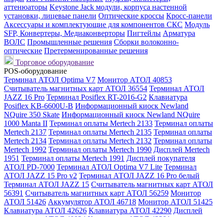
аттенюаторы
Keystone Jack модули, корпуса настенной
установки, лицевые панели
Оптические кроссы
Кросс-панели
Аксессуары и комплектующие для компонентов СКС
Модуль
SFP, Конвертеры, Медиаконверторы
Пигтейлы
Арматура
ВОЛС
Промышленные решения
Сборки волоконно-
оптические
Претерменированные решения
Торговое оборудование
POS-оборудование
Терминал АТОЛ Optima V7
Монитор АТОЛ 40853
Считыватель магнитных карт АТОЛ 36554
Терминал АТОЛ
JAZZ 16 Pro
Терминал Posiflex RT-2016-G2
Клавиатура
Posiflex KB-6600U-B
Информационный киоск Newland
NQuire 350 Skate
Информационный киоск Newland NQuire
1000 Manta II
Терминал оплаты Mertech 2133
Терминал оплаты
Mertech 2137
Терминал оплаты Mertech 2135
Терминал оплаты
Mertech 2134
Терминал оплаты Mertech 2132
Терминал оплаты
Mertech 1992
Терминал оплаты Mertech 1990
Дисплей Mertech
1951
Терминал оплаты Mertech 1991
Дисплей покупателя
АТОЛ PD-7000
Терминал АТОЛ Optima V7 Lite
Терминал
АТОЛ JAZZ 15 Pro v2
Терминал АТОЛ JAZZ 16 Pro белый
Терминал АТОЛ JAZZ 15
Считыватель магнитных карт АТОЛ
56391
Считыватель магнитных карт АТОЛ 56259
Монитор
АТОЛ 51426
Аккумулятор АТОЛ 46718
Монитор АТОЛ 51425
Клавиатура АТОЛ 42626
Клавиатура АТОЛ 42290
Дисплей