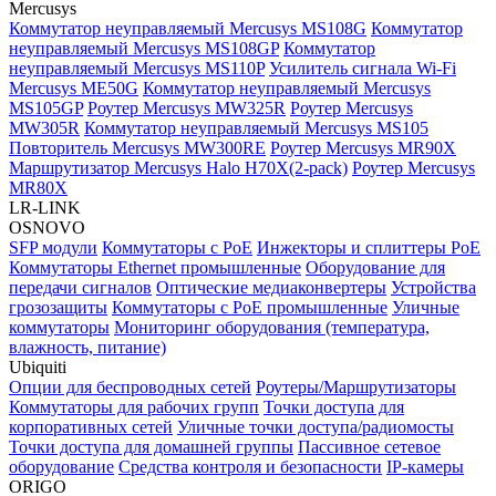
Mercusys
Коммутатор неуправляемый Mercusys MS108G
Коммутатор
неуправляемый Mercusys MS108GP
Коммутатор
неуправляемый Mercusys MS110P
Усилитель сигнала Wi-Fi
Mercusys ME50G
Коммутатор неуправляемый Mercusys
MS105GP
Роутер Mercusys MW325R
Роутер Mercusys
MW305R
Коммутатор неуправляемый Mercusys MS105
Повторитель Mercusys MW300RE
Роутер Mercusys MR90X
Маршрутизатор Mercusys Halo H70X(2-pack)
Роутер Mercusys
MR80X
LR-LINK
OSNOVO
SFP модули
Коммутаторы c PoE
Инжекторы и сплиттеры PoE
Коммутаторы Ethernet промышленные
Оборудование для
передачи сигналов
Оптические медиаконвертеры
Устройства
грозозащиты
Коммутаторы с PoE промышленные
Уличные
коммутаторы
Мониторинг оборудования (температура,
влажность, питание)
Ubiquiti
Опции для беспроводных сетей
Роутеры/Маршрутизаторы
Коммутаторы для рабочих групп
Точки доступа для
корпоративных сетей
Уличные точки доступа/радиомосты
Точки доступа для домашней группы
Пассивное сетевое
оборудование
Средства контроля и безопасности
IP-камеры
ORIGO