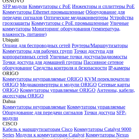
OSNOVO
SFP модули
Коммутаторы c PoE
Инжекторы и сплиттеры PoE
Коммутаторы Ethernet промышленные
Оборудование для
передачи сигналов
Оптические медиаконвертеры
Устройства
грозозащиты
Коммутаторы с PoE промышленные
Уличные
коммутаторы
Мониторинг оборудования (температура,
влажность, питание)
Ubiquiti
Опции для беспроводных сетей
Роутеры/Маршрутизаторы
Коммутаторы для рабочих групп
Точки доступа для
корпоративных сетей
Уличные точки доступа/радиомосты
Точки доступа для домашней группы
Пассивное сетевое
оборудование
Средства контроля и безопасности
IP-камеры
ORIGO
Коммутаторы неуправляемые ORIGO
KVM переключатели
ORIGO
Медиаконвертеры и модули ORIGO
Сетевые карты
ORIGO
Коммутаторы управляемые ORIGO
Антенны, кабели,
аксессуары ORIGO
Dahua
Коммутаторы неуправляемые
Коммутаторы управляемые
Оборудование для передачи сигналов
Точки доступа
SFP-
модули
CISCO
Кабель к маршрутизаторам Cisco
Коммутаторы Catalyst 9000
Series
Модули к коммутаторам Catalyst
Коммутаторы Nexus