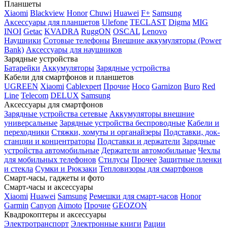
Планшеты
Xiaomi
Blackview
Honor
Chuwi
Huawei
F+
Samsung
Аксессуары для планшетов
Ulefone
TECLAST
Digma
MIG
INOI
Getac
KVADRA
RuggON
OSCAL
Lenovo
Наушники
Сотовые телефоны
Внешние аккумуляторы (Power
Bank)
Аксессуары для наушников
Зарядные устройства
Батарейки
Аккумуляторы
Зарядные устройства
Кабели для смартфонов и планшетов
UGREEN
Xiaomi
Cablexpert
Прочие
Hoco
Garnizon
Buro
Red
Line
Telecom
DELUX
Samsung
Аксессуары для смартфонов
Зарядные устройства сетевые
Аккумуляторы внешние
универсальные
Зарядные устройства беспроводные
Кабели и
переходники
Стяжки, хомуты и органайзеры
Подставки, док-
станции и концентраторы
Подставки и держатели
Зарядные
устройства автомобильные
Держатели автомобильные
Чехлы
для мобильных телефонов
Стилусы
Прочее
Защитные пленки
и стекла
Сумки и Рюкзаки
Тепловизоры для смартфонов
Смарт-часы, гаджеты и фото
Смарт-часы и аксессуары
Xiaomi
Huawei
Samsung
Ремешки для смарт-часов
Honor
Garmin
Canyon
Aimoto
Прочие
GEOZON
Квадрокоптеры и аксессуары
Электротранспорт
Электронные книги
Рации