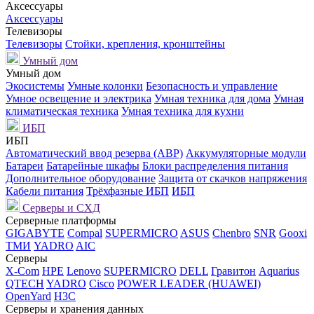
Аксессуары
Аксессуары
Телевизоры
Телевизоры
Стойки, крепления, кронштейны
Умный дом
Умный дом
Экосистемы
Умные колонки
Безопасность и управление
Умное освещение и электрика
Умная техника для дома
Умная
климатическая техника
Умная техника для кухни
ИБП
ИБП
Автоматический ввод резерва (АВР)
Аккумуляторные модули
Батареи
Батарейные шкафы
Блоки распределения питания
Дополнительное оборудование
Защита от скачков напряжения
Кабели питания
Трёхфазные ИБП
ИБП
Серверы и СХД
Серверные платформы
GIGABYTE
Compal
SUPERMICRO
ASUS
Chenbro
SNR
Gooxi
ТМИ
YADRO
AIC
Серверы
X-Com
HPE
Lenovo
SUPERMICRO
DELL
Гравитон
Aquarius
QTECH
YADRO
Cisco
POWER LEADER (HUAWEI)
OpenYard
H3C
Серверы и хранения данных