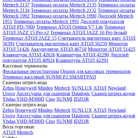
Mertech 2137
Терминал оплаты Mertech 2135
Терминал оплаты
Mertech 2134
Терминал оплаты Mertech 2132
Терминал оплаты
Mertech 1992
Терминал оплаты Mertech 1990
Дисплей Mertech
1951
Терминал оплаты Mertech 1991
Дисплей покупателя
АТОЛ PD-7000
Терминал АТОЛ Optima V7 Lite
Терминал
АТОЛ JAZZ 15 Pro v2
Терминал АТОЛ JAZZ 16 Pro белый
Терминал АТОЛ JAZZ 15
Считыватель магнитных карт АТОЛ
56391
Считыватель магнитных карт АТОЛ 56259
Монитор
АТОЛ 51426
Аккумулятор АТОЛ 46718
Монитор АТОЛ 51425
Клавиатура АТОЛ 42626
Клавиатура АТОЛ 42290
Дисплей
покупателя АТОЛ 40924
Клавиатура АТОЛ 42291
Кассовые терминалы
Фискальные регистраторы
Опции для кассовых терминалов
Терминал кассовый SUNMI P2 SMARTPAD
Сканеры штрих-кода
Zebra
Honeywell
Mindeo
Mertech
SUNLUX
АТОЛ
Newland
Urovo
Аксессуары для сканеров
Datalogic
Сканер штрих-кодов
Yhdaa YHD-M300D
Cino
SUNMI
IDZOR
Сканеры штрих-кода
Zebra
Honeywell
Mindeo
Mertech
SUNLUX
АТОЛ
Newland
Urovo
Аксессуары для сканеров
Datalogic
Сканер штрих-кодов
Yhdaa YHD-M300D
Cino
SUNMI
IDZOR
Весы торговые
АТОЛ
Mertech
Сейфы