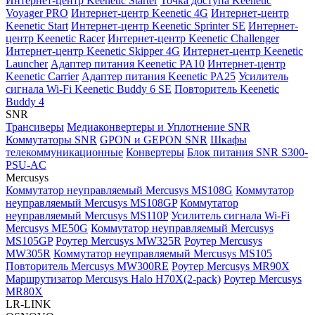
Интернет-центр Keenetic Starter
Точка доступа Keenetic
Voyager PRO
Интернет-центр Keenetic 4G
Интернет-центр
Keenetic Start
Интернет-центр Keenetic Sprinter SE
Интернет-
центр Keenetic Racer
Интернет-центр Keenetic Challenger
Интернет-центр Keenetic Skipper 4G
Интернет-центр Keenetic
Launcher
Адаптер питания Keenetic PA10
Интернет-центр
Keenetic Carrier
Адаптер питания Keenetic PA25
Усилитель
сигнала Wi-Fi Keenetic Buddy 6 SE
Повторитель Keenetic
Buddy 4
SNR
Трансиверы
Медиаконвертеры и Уплотнение SNR
Коммутаторы SNR
GPON и GEPON SNR
Шкафы
телекоммуникационные
Конвертеры
Блок питания SNR S300-
PSU-AC
Mercusys
Коммутатор неуправляемый Mercusys MS108G
Коммутатор
неуправляемый Mercusys MS108GP
Коммутатор
неуправляемый Mercusys MS110P
Усилитель сигнала Wi-Fi
Mercusys ME50G
Коммутатор неуправляемый Mercusys
MS105GP
Роутер Mercusys MW325R
Роутер Mercusys
MW305R
Коммутатор неуправляемый Mercusys MS105
Повторитель Mercusys MW300RE
Роутер Mercusys MR90X
Маршрутизатор Mercusys Halo H70X(2-pack)
Роутер Mercusys
MR80X
LR-LINK