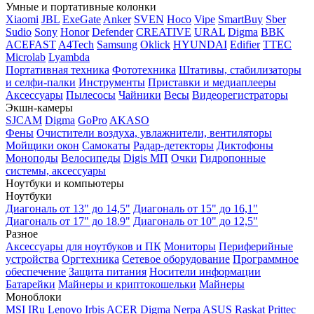
Умные и портативные колонки
Xiaomi
JBL
ExeGate
Anker
SVEN
Hoco
Vipe
SmartBuy
Sber
Sudio
Sony
Honor
Defender
CREATIVE
URAL
Digma
BBK
ACEFAST
A4Tech
Samsung
Oklick
HYUNDAI
Edifier
TTEC
Microlab
Lyambda
Портативная техника
Фототехника
Штативы, стабилизаторы
и селфи-палки
Инструменты
Приставки и медиаплееры
Аксессуары
Пылесосы
Чайники
Весы
Видеорегистраторы
Экшн-камеры
SJCAM
Digma
GoPro
AKASO
Фены
Очистители воздуха, увлажнители, вентиляторы
Мойщики окон
Самокаты
Радар-детекторы
Диктофоны
Моноподы
Велосипеды
Digis МП
Очки
Гидропонные
системы, аксессуары
Ноутбуки и компьютеры
Ноутбуки
Диагональ от 13" до 14,5"
Диагональ от 15" до 16,1"
Диагональ от 17" до 18.9"
Диагональ от 10" до 12,5"
Разное
Аксессуары для ноутбуков и ПК
Мониторы
Периферийные
устройства
Оргтехника
Сетевое оборудование
Программное
обеспечение
Защита питания
Носители информации
Батарейки
Майнеры и криптокошельки
Майнеры
Моноблоки
MSI
IRu
Lenovo
Irbis
ACER
Digma
Nerpa
ASUS
Raskat
Prittec