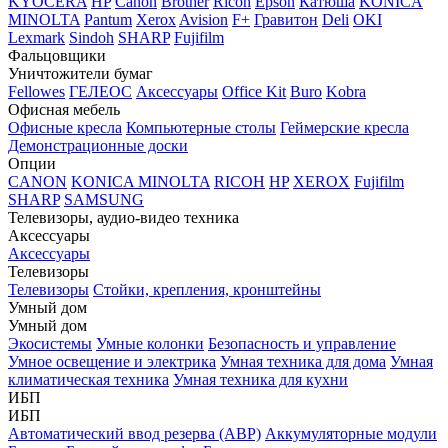
KYOCERA
HP
Canon
Brother
Ricoh
Epson
Катюша
KONICA
MINOLTA
Pantum
Xerox
Avision
F+
Гравитон
Deli
OKI
Lexmark
Sindoh
SHARP
Fujifilm
Фальцовщики
Уничтожители бумаг
Fellowes
ГЕЛЕОС
Аксессуары
Office Kit
Buro
Kobra
Офисная мебель
Офисные кресла
Компьютерные столы
Геймерские кресла
Демонстрационные доски
Опции
CANON
KONICA MINOLTA
RICOH
HP
XEROX
Fujifilm
SHARP
SAMSUNG
Телевизоры, аудио-видео техника
Аксессуары
Аксессуары
Телевизоры
Телевизоры
Стойки, крепления, кронштейны
Умный дом
Умный дом
Экосистемы
Умные колонки
Безопасность и управление
Умное освещение и электрика
Умная техника для дома
Умная
климатическая техника
Умная техника для кухни
ИБП
ИБП
Автоматический ввод резерва (АВР)
Аккумуляторные модули