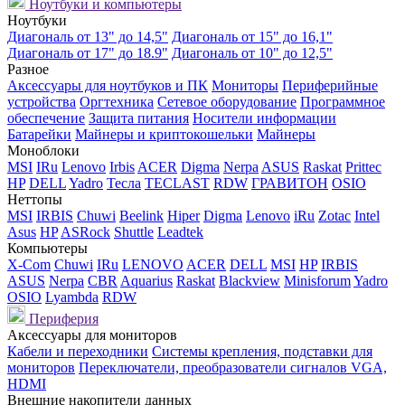
Ноутбуки и компьютеры
Ноутбуки
Диагональ от 13" до 14,5"
Диагональ от 15" до 16,1"
Диагональ от 17" до 18.9"
Диагональ от 10" до 12,5"
Разное
Аксессуары для ноутбуков и ПК
Мониторы
Периферийные
устройства
Оргтехника
Сетевое оборудование
Программное
обеспечение
Защита питания
Носители информации
Батарейки
Майнеры и криптокошельки
Майнеры
Моноблоки
MSI
IRu
Lenovo
Irbis
ACER
Digma
Nerpa
ASUS
Raskat
Prittec
HP
DELL
Yadro
Тесла
TECLAST
RDW
ГРАВИТОН
OSIO
Неттопы
MSI
IRBIS
Chuwi
Beelink
Hiper
Digma
Lenovo
iRu
Zotac
Intel
Asus
HP
ASRock
Shuttle
Leadtek
Компьютеры
X-Com
Chuwi
IRu
LENOVO
ACER
DELL
MSI
HP
IRBIS
ASUS
Nerpa
CBR
Aquarius
Raskat
Blackview
Minisforum
Yadro
OSIO
Lyambda
RDW
Периферия
Аксессуары для мониторов
Кабели и переходники
Системы крепления, подставки для
мониторов
Переключатели, преобразователи сигналов VGA,
HDMI
Внешние накопители данных