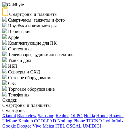
Смартфоны и планшеты
Смарт-часы, гаджеты и фото
Ноутбуки и компьютеры
Периферия
Apple
Комплектующие для ПК
Оргтехника
Телевизоры, аудио-видео техника
Умный дом
ИБП
Серверы и СХД
Сетевое оборудование
СКС
Торговое оборудование
Телефония
Скидки
Смартфоны и планшеты
Смартфоны
Xiaomi
Blackview
Samsung
Realme
OPPO
Nokia
Honor
Huawei
Ulefone
Xenium
COOLPAD
Nothing Phone
TECNO
Inoi
Infinix
Google
Doogee
Vivo
Meizu
ITEL
OSCAL
UMIDIGI