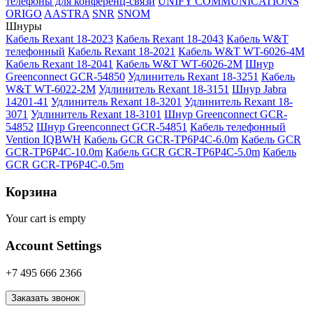
телефоны для конференц-связи
UNIFY COMMUNICATIONS
ORIGO
AASTRA
SNR
SNOM
Шнуры
Кабель Rexant 18-2023
Кабель Rexant 18-2043
Кабель W&T
телефонный
Кабель Rexant 18-2021
Кабель W&T WT-6026-4M
Кабель Rexant 18-2041
Кабель W&T WT-6026-2M
Шнур
Greenconnect GCR-54850
Удлинитель Rexant 18-3251
Кабель
W&T WT-6022-2M
Удлинитель Rexant 18-3151
Шнур Jabra
14201-41
Удлинитель Rexant 18-3201
Удлинитель Rexant 18-
3071
Удлинитель Rexant 18-3101
Шнур Greenconnect GCR-
54852
Шнур Greenconnect GCR-54851
Кабель телефонный
Vention IQBWH
Кабель GCR GCR-TP6P4C-6.0m
Кабель GCR
GCR-TP6P4C-10.0m
Кабель GCR GCR-TP6P4C-5.0m
Кабель
GCR GCR-TP6P4C-0.5m
Корзина
Your cart is empty
Account Settings
+7 495 666 2366
Заказать звонок