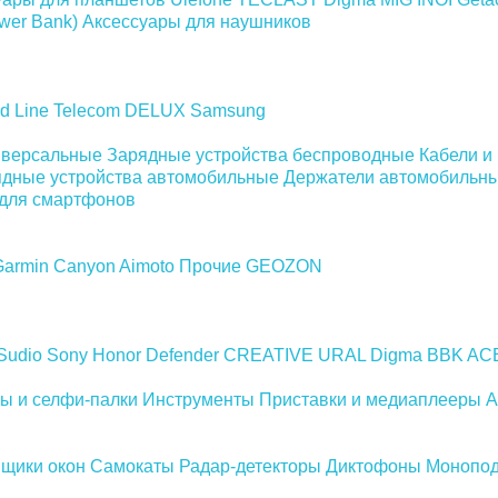
wer Bank)
Аксессуары для наушников
d Line
Telecom
DELUX
Samsung
иверсальные
Зарядные устройства беспроводные
Кабели и
дные устройства автомобильные
Держатели автомобильн
для смартфонов
Garmin
Canyon
Aimoto
Прочие
GEOZON
Sudio
Sony
Honor
Defender
CREATIVE
URAL
Digma
BBK
AC
ы и селфи-палки
Инструменты
Приставки и медиаплееры
А
щики окон
Самокаты
Радар-детекторы
Диктофоны
Монопо