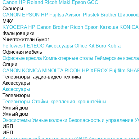
Canon
HP
Roland
Ricoh
Miaki
Epson
GCC
Сканеры
CANON
EPSON
HP
Fujitsu
Avision
Plustek
Brother
Широкоф
МФУ
KYOCERA
HP
Canon
Brother
Ricoh
Epson
Катюша
KONICA
Фальцовщики
Уничтожители бумаг
Fellowes
ГЕЛЕОС
Аксессуары
Office Kit
Buro
Kobra
Офисная мебель
Офисные кресла
Компьютерные столы
Геймерские кресла
Опции
CANON
KONICA MINOLTA
RICOH
HP
XEROX
Fujifilm
SHA
Телевизоры, аудио-видео техника
Аксессуары
Аксессуары
Телевизоры
Телевизоры
Стойки, крепления, кронштейны
Умный дом
Умный дом
Экосистемы
Умные колонки
Безопасность и управление
У
ИБП
ИБП
Автоматический ввод резерва (АВР)
Аккумуляторные мод