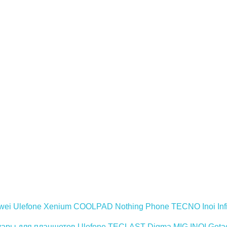
wei
Ulefone
Xenium
COOLPAD
Nothing Phone
TECNO
Inoi
Inf
уары для планшетов
Ulefone
TECLAST
Digma
MIG
INOI
Geta