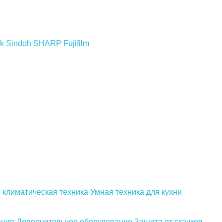
k
Sindoh
SHARP
Fujifilm
 климатическая техника
Умная техника для кухни
ания
Дополнительное оборудование
Защита от скачков