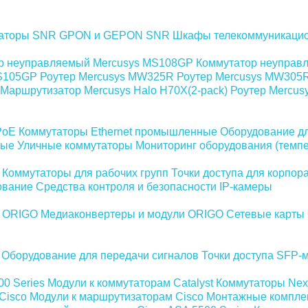
аторы SNR
GPON и GEPON SNR
Шкафы телекоммуникаци
р неуправляемый Mercusys MS108GP
Коммутатор неуправ
MS105GP
Роутер Mercusys MW325R
Роутер Mercusys MW305
Маршрутизатор Mercusys Halo H70X(2-pack)
Роутер Mercus
PoE
Коммутаторы Ethernet промышленные
Оборудование дл
ные
Уличные коммутаторы
Мониторинг оборудования (темпе
Коммутаторы для рабочих групп
Точки доступа для корпор
ование
Средства контроля и безопасности
IP-камеры
и ORIGO
Медиаконвертеры и модули ORIGO
Сетевые карты
Оборудование для передачи сигналов
Точки доступа
SFP-м
00 Series
Модули к коммутаторам Catalyst
Коммутаторы Nex
Cisco
Модули к маршрутизаторам Cisco
Монтажные компле