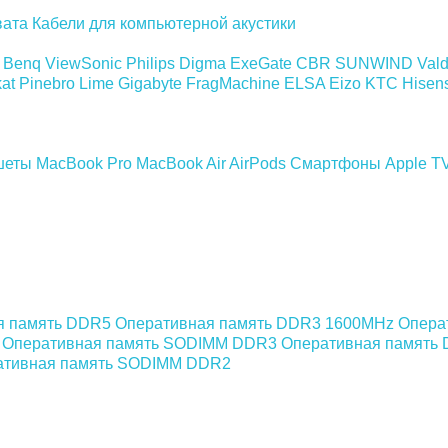
вата
Кабели для компьютерной акустики
Benq
ViewSonic
Philips
Digma
ExeGate
CBR
SUNWIND
Val
at
Pinebro
Lime
Gigabyte
FragMachine
ELSA
Eizo
KTC
Hisen
шеты
MacBook Pro
MacBook Air
AirPods
Смартфоны
Apple T
я память DDR5
Оперативная память DDR3 1600MHz
Опера
Оперативная память SODIMM DDR3
Оперативная память
ативная память SODIMM DDR2