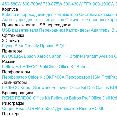
450-580W
600-700W
730-875W
300-430W
TFX
900-1000W
Корпуса
Кабели и переходники для компьютера
Системы охлажден
Аксессуары для жестких дисков
Оптические приводы
Корз
Принадлежности USB,переходники
USB разветвители
Переходники
Картридеры
Адаптеры Blu
Оргтехника
3D печать
Flying Bear
Creality
Прочие
BIQU
Принтеры
KYOCERA
Epson
Xerox
Canon
HP
Brother
Pantum
Avision
C
Резаки
Fellowes
ГЕЛЕОС
ProfiOffice
Office Kit
Bulros
Перфораторы
Перфоратор Office Kit OKP400A
Перфоратор HSM ProfiPa
Ламинаторы
ГЕЛЕОС
Kobra
Gladwork
Fellowes
Office Kit
Deli
Cactus
BU
Брошюровщики
RENZ
ГЕЛЕОС
Office Kit
Fellowes
Bulros
ProfiOffice
Deli
Ko
Ризографы
Опция Riso EURFMS-5307
Дупликатор Riso SF 5030
Плоттеры