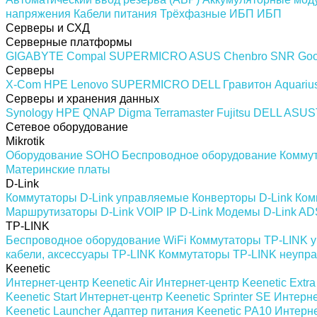
напряжения
Кабели питания
Трёхфазные ИБП
ИБП
Серверы и СХД
Серверные платформы
GIGABYTE
Compal
SUPERMICRO
ASUS
Chenbro
SNR
Goo
Серверы
X-Com
HPE
Lenovo
SUPERMICRO
DELL
Гравитон
Aquariu
Серверы и хранения данных
Synology
HPE
QNAP
Digma
Terramaster
Fujitsu
DELL
ASUS
Сетевое оборудование
Mikrotik
Оборудование SOHO
Беспроводное оборудование
Комму
Материнские платы
D-Link
Коммутаторы D-Link управляемые
Конверторы D-Link
Ком
Маршрутизаторы D-Link
VOIP IP D-Link
Модемы D-Link AD
TP-LINK
Беспроводное оборудование WiFi
Коммутаторы TP-LINK 
кабели, аксессуары TP-LINK
Коммутаторы TP-LINK неупр
Keenetic
Интернет-центр Keenetic Air
Интернет-центр Keenetic Extra
Keenetic Start
Интернет-центр Keenetic Sprinter SE
Интерне
Keenetic Launcher
Адаптер питания Keenetic PA10
Интерне