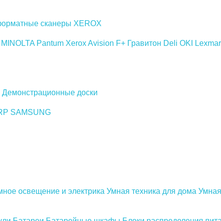
орматные сканеры
XEROX
 MINOLTA
Pantum
Xerox
Avision
F+
Гравитон
Deli
OKI
Lexmar
Демонстрационные доски
RP
SAMSUNG
мное освещение и электрика
Умная техника для дома
Умная
ули
Батареи
Батарейные шкафы
Блоки распределения пит