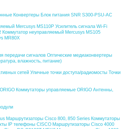
онные
Конвертеры
Блок питания SNR S300-PSU-AC
ляемый Mercusys MS110P
Усилитель сигнала Wi-Fi
R
Коммутатор неуправляемый Mercusys MS105
ys MR80X
я передачи сигналов
Оптические медиаконвертеры
ратура, влажность, питание)
ативных сетей
Уличные точки доступа/радиомосты
Точки
 ORIGO
Коммутаторы управляемые ORIGO
Антенны,
одули
us
Маршрутизаторы Cisco 800, 850 Series
Коммутаторы
кты
IP телефоны СISCO
Маршрутизаторы Cisco 4000