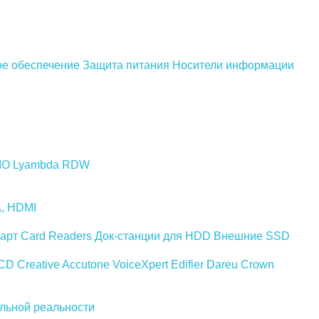
е обеспечение
Защита питания
Носители информации
IO
Lyambda
RDW
A, HDMI
арт Card Readers
Док-станции для HDD
Внешние SSD
CD
Creative
Accutone
VoiceXpert
Edifier
Dareu
Crown
льной реальности