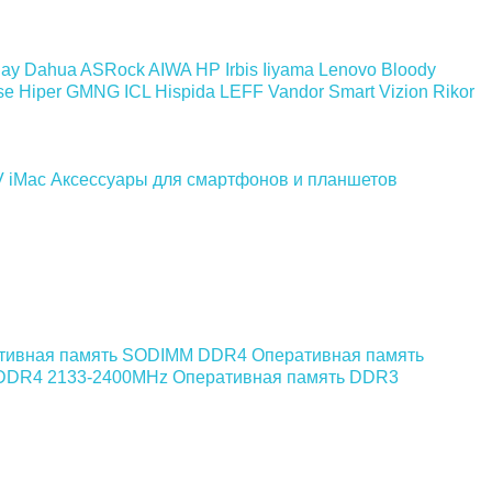
day
Dahua
ASRock
AIWA
HP
Irbis
Iiyama
Lenovo
Bloody
se
Hiper
GMNG
ICL
Hispida
LEFF
Vandor
Smart Vizion
Rikor
V
iMac
Аксессуары для смартфонов и планшетов
тивная память SODIMM DDR4
Оперативная память
 DDR4 2133-2400MHz
Оперативная память DDR3