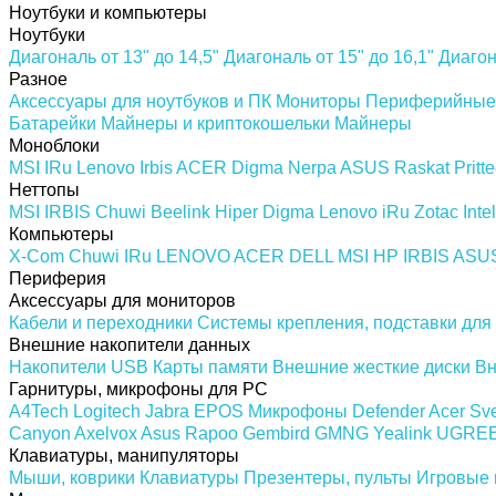
Ноутбуки и компьютеры
Ноутбуки
Диагональ от 13" до 14,5"
Диагональ от 15" до 16,1"
Диагон
Разное
Аксессуары для ноутбуков и ПК
Мониторы
Периферийные 
Батарейки
Майнеры и криптокошельки
Майнеры
Моноблоки
MSI
IRu
Lenovo
Irbis
ACER
Digma
Nerpa
ASUS
Raskat
Pritt
Неттопы
MSI
IRBIS
Chuwi
Beelink
Hiper
Digma
Lenovo
iRu
Zotac
Intel
Компьютеры
X-Com
Chuwi
IRu
LENOVO
ACER
DELL
MSI
HP
IRBIS
ASU
Периферия
Аксессуары для мониторов
Кабели и переходники
Системы крепления, подставки для
Внешние накопители данных
Накопители USB
Карты памяти
Внешние жесткие диски
Вн
Гарнитуры, микрофоны для PC
A4Tech
Logitech
Jabra
EPOS
Микрофоны
Defender
Acer
Sv
Canyon
Axelvox
Asus
Rapoo
Gembird
GMNG
Yealink
UGRE
Клавиатуры, манипуляторы
Мыши, коврики
Клавиатуры
Презентеры, пульты
Игровые 