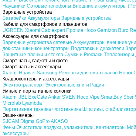
Наушники
Сотовые телефоны
Внешние аккумуляторы (Po
Зарядные устройства
Батарейки
Аккумуляторы
Зарядные устройства
Кабели для смартфонов и планшетов
UGREEN
Xiaomi
Cablexpert
Прочие
Hoco
Garnizon
Buro
Re
Аксессуары для смартфонов
Зарядные устройства сетевые
Аккумуляторы внешние ун
док-станции и концентраторы
Подставки и держатели
Заря
Защитные пленки и стекла
Сумки и Рюкзаки
Тепловизоры 
Смарт-часы, гаджеты и фото
Смарт-часы и аксессуары
Xiaomi
Huawei
Samsung
Ремешки для смарт-часов
Honor
Квадрокоптеры и аксессуары
Электротранспорт
Электронные книги
Рации
Умные и портативные колонки
Xiaomi
JBL
ExeGate
Anker
SVEN
Hoco
Vipe
SmartBuy
Sber
Microlab
Lyambda
Портативная техника
Фототехника
Штативы, стабилизатор
Экшн-камеры
SJCAM
Digma
GoPro
AKASO
Фены
Очистители воздуха, увлажнители, вентиляторы
Мой
аксессуары