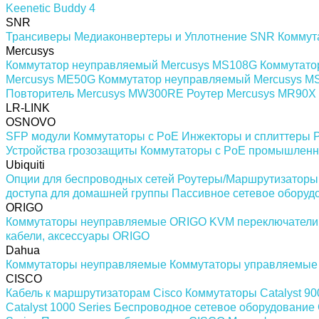
Keenetic Buddy 4
SNR
Трансиверы
Медиаконвертеры и Уплотнение SNR
Коммут
Mercusys
Коммутатор неуправляемый Mercusys MS108G
Коммутато
Mercusys ME50G
Коммутатор неуправляемый Mercusys 
Повторитель Mercusys MW300RE
Роутер Mercusys MR90X
LR-LINK
OSNOVO
SFP модули
Коммутаторы c PoE
Инжекторы и сплиттеры 
Устройства грозозащиты
Коммутаторы с PoE промышлен
Ubiquiti
Опции для беспроводных сетей
Роутеры/Маршрутизаторы
доступа для домашней группы
Пассивное сетевое оборуд
ORIGO
Коммутаторы неуправляемые ORIGO
KVM переключател
кабели, аксессуары ORIGO
Dahua
Коммутаторы неуправляемые
Коммутаторы управляемые
CISCO
Кабель к маршрутизаторам Cisco
Коммутаторы Catalyst 90
Catalyst 1000 Series
Беспроводное сетевое оборудование 