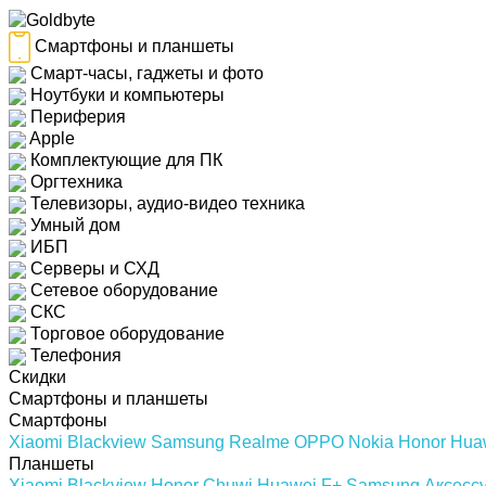
Смартфоны и планшеты
Смарт-часы, гаджеты и фото
Ноутбуки и компьютеры
Периферия
Apple
Комплектующие для ПК
Оргтехника
Телевизоры, аудио-видео техника
Умный дом
ИБП
Серверы и СХД
Сетевое оборудование
СКС
Торговое оборудование
Телефония
Скидки
Смартфоны и планшеты
Смартфоны
Xiaomi
Blackview
Samsung
Realme
OPPO
Nokia
Honor
Hua
Планшеты
Xiaomi
Blackview
Honor
Chuwi
Huawei
F+
Samsung
Аксесс