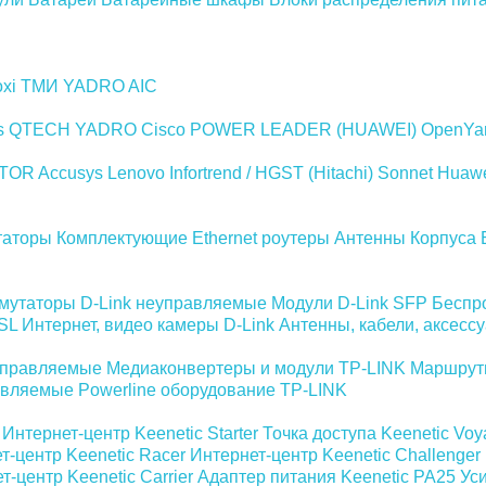
xi
ТМИ
YADRO
AIC
s
QTECH
YADRO
Cisco
POWER LEADER (HUAWEI)
OpenYa
TOR
Accusys
Lenovo
Infortrend / HGST (Hitachi)
Sonnet
Huaw
таторы
Комплектующие
Ethernet роутеры
Антенны
Корпуса
мутаторы D-Link неуправляемые
Модули D-Link SFP
Беспр
SL
Интернет, видео камеры D-Link
Антенны, кабели, аксесс
управляемые
Медиаконвертеры и модули TP-LINK
Маршрут
авляемые
Powerline оборудование TP-LINK
Интернет-центр Keenetic Starter
Точка доступа Keenetic Vo
т-центр Keenetic Racer
Интернет-центр Keenetic Challenger
т-центр Keenetic Carrier
Адаптер питания Keenetic PA25
Уси