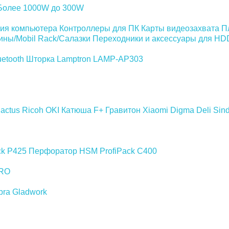
Более 1000W
до 300W
ия компьютера
Контроллеры для ПК
Карты видеозахвата
П
ины/Mobil Rack/Салазки
Переходники и аксессуары для H
etooth
Шторка Lamptron LAMP-AP303
actus
Ricoh
OKI
Катюша
F+
Гравитон
Xiaomi
Digma
Deli
Sin
ck P425
Перфоратор HSM ProfiPack C400
RO
bra
Gladwork