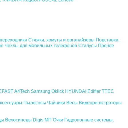
 переходники
Стяжки, хомуты и органайзеры
Подставки,
ые
Чехлы для мобильных телефонов
Стилусы
Прочее
EFAST
A4Tech
Samsung
Oklick
HYUNDAI
Edifier
TTEC
ксессуары
Пылесосы
Чайники
Весы
Видеорегистраторы
ды
Велосипеды
Digis МП
Очки
Гидропонные системы,