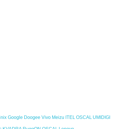
inix
Google
Doogee
Vivo
Meizu
ITEL
OSCAL
UMIDIGI
c
KVADRA
RuggON
OSCAL
Lenovo