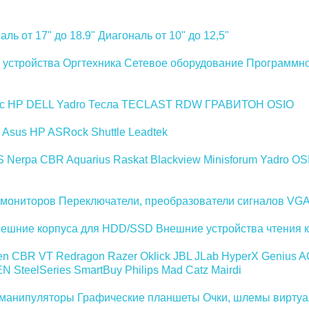
аль от 17" до 18.9"
Диагональ от 10" до 12,5"
устройства
Оргтехника
Сетевое оборудование
Программно
ec
HP
DELL
Yadro
Тесла
TECLAST
RDW
ГРАВИТОН
OSIO
Asus
HP
ASRock
Shuttle
Leadtek
S
Nerpa
CBR
Aquarius
Raskat
Blackview
Minisforum
Yadro
OS
 мониторов
Переключатели, преобразователи сигналов VG
ешние корпуса для HDD/SSD
Внешние устройства чтения к
en
CBR
VT
Redragon
Razer
Oklick
JBL
JLab
HyperX
Genius
A
EN
SteelSeries
SmartBuy
Philips
Mad Catz
Mairdi
манипуляторы
Графические планшеты
Очки, шлемы виртуа