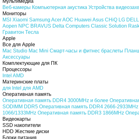
Мультимедиа
Веб-камеры
Компьютерная акустика
Устройства видеозах
Мониторы
MSI
Xiaomi
Samsung
Acer
AOC
Huawei
Asus
CHiQ
LG
DELL
Aopen
NPC
BRAVUS
Delta Computers
Classic Solution
Rask
Гравитон
Тесла
Apple
Все для Apple
Mac Studio
Mac Mini
Смарт-часы и фитнес браслеты
План
Аксессуары
Комплектующие для ПК
Процессоры
Intel
AMD
Материнские платы
для Intel
для AMD
Оперативная память
Оперативная память DDR4 3000MHz и более
Оперативна
SODIMM DDR5
Оперативная память DDR4 2666-2933MHz
1066/1333MHz
Оперативная память DDR3 1866MHz
Опер
Видеокарты
SSD накопители
HDD Жесткие диски
Блоки питания