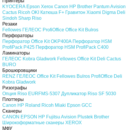
Принтеры
KYOCERA
Epson
Xerox
Canon
HP
Brother
Pantum
Avision
Cactus
Ricoh
OKI
Катюша
F+
Гравитон
Xiaomi
Digma
Deli
Sindoh
Sharp
Riso
Резаки
Fellowes
ГЕЛЕОС
ProfiOffice
Office Kit
Bulros
Перфораторы
Перфоратор Office Kit OKP400A
Перфоратор HSM
ProfiPack P425
Перфоратор HSM ProfiPack C400
Ламинаторы
ГЕЛЕОС
Kobra
Gladwork
Fellowes
Office Kit
Deli
Cactus
BURO
Брошюровщики
RENZ
ГЕЛЕОС
Office Kit
Fellowes
Bulros
ProfiOffice
Deli
Kobra
Gladwork
Ризографы
Опция Riso EURFMS-5307
Дупликатор Riso SF 5030
Плоттеры
Canon
HP
Roland
Ricoh
Miaki
Epson
GCC
Сканеры
CANON
EPSON
HP
Fujitsu
Avision
Plustek
Brother
Широкоформатные сканеры
XEROX
МФУ