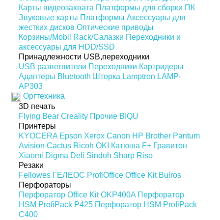
Карты видеозахвата
Платформы для сборки ПК
Звуковые карты
Платформы
Аксессуары для
жестких дисков
Оптические приводы
Корзины/Mobil Rack/Салазки
Переходники и
аксессуары для HDD/SSD
Принадлежности USB,переходники
USB разветвители
Переходники
Картридеры
Адаптеры Bluetooth
Шторка Lamptron LAMP-
AP303
Оргтехника
3D печать
Flying Bear
Creality
Прочие
BIQU
Принтеры
KYOCERA
Epson
Xerox
Canon
HP
Brother
Pantum
Avision
Cactus
Ricoh
OKI
Катюша
F+
Гравитон
Xiaomi
Digma
Deli
Sindoh
Sharp
Riso
Резаки
Fellowes
ГЕЛЕОС
ProfiOffice
Office Kit
Bulros
Перфораторы
Перфоратор Office Kit OKP400A
Перфоратор
HSM ProfiPack P425
Перфоратор HSM ProfiPack
C400