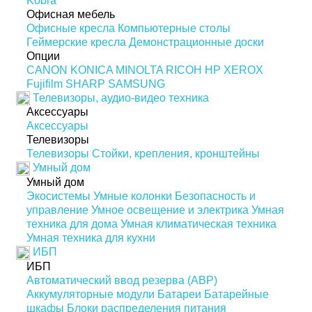
Kobra
Офисная мебель
Офисные кресла
Компьютерные столы
Геймерские кресла
Демонстрационные доски
Опции
CANON
KONICA MINOLTA
RICOH
HP
XEROX
Fujifilm
SHARP
SAMSUNG
Телевизоры, аудио-видео техника
Аксессуары
Аксессуары
Телевизоры
Телевизоры
Стойки, крепления, кронштейны
Умный дом
Умный дом
Экосистемы
Умные колонки
Безопасность и
управление
Умное освещение и электрика
Умная
техника для дома
Умная климатическая техника
Умная техника для кухни
ИБП
ИБП
Автоматический ввод резерва (АВР)
Аккумуляторные модули
Батареи
Батарейные
шкафы
Блоки распределения питания