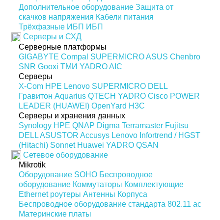
Дополнительное оборудование
Защита от
скачков напряжения
Кабели питания
Трёхфазные ИБП
ИБП
Серверы и СХД
Серверные платформы
GIGABYTE
Compal
SUPERMICRO
ASUS
Chenbro
SNR
Gooxi
ТМИ
YADRO
AIC
Серверы
X-Com
HPE
Lenovo
SUPERMICRO
DELL
Гравитон
Aquarius
QTECH
YADRO
Cisco
POWER
LEADER (HUAWEI)
OpenYard
H3C
Серверы и хранения данных
Synology
HPE
QNAP
Digma
Terramaster
Fujitsu
DELL
ASUSTOR
Accusys
Lenovo
Infortrend / HGST
(Hitachi)
Sonnet
Huawei
YADRO
QSAN
Сетевое оборудование
Mikrotik
Оборудование SOHO
Беспроводное
оборудование
Коммутаторы
Комплектующие
Ethernet роутеры
Антенны
Корпуса
Беспроводное оборудование стандарта 802.11 ас
Материнские платы