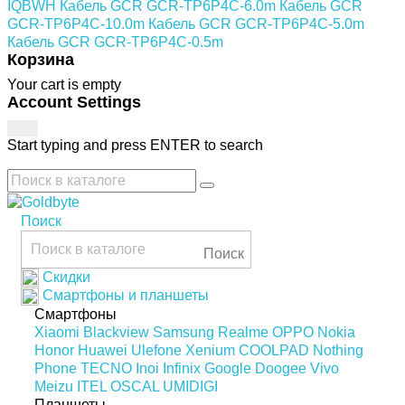
IQBWH
Кабель GCR GCR-TP6P4C-6.0m
Кабель GCR
GCR-TP6P4C-10.0m
Кабель GCR GCR-TP6P4C-5.0m
Кабель GCR GCR-TP6P4C-0.5m
Корзина
Your cart is empty
Account Settings
Start typing and press ENTER to search
Поиск
Поиск
Скидки
Смартфоны и планшеты
Смартфоны
Xiaomi
Blackview
Samsung
Realme
OPPO
Nokia
Honor
Huawei
Ulefone
Xenium
COOLPAD
Nothing
Phone
TECNO
Inoi
Infinix
Google
Doogee
Vivo
Meizu
ITEL
OSCAL
UMIDIGI
Планшеты