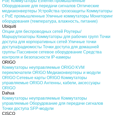
PoE
Коммутаторы Ethernet промышленные
Оборудование для передачи сигналов
Оптические
медиаконвертеры
Устройства грозозащиты
Коммутаторы
с PoE промышленные
Уличные коммутаторы
Мониторинг
оборудования (температура, влажность, питание)
Ubiquiti
Опции для беспроводных сетей
Роутеры/
Маршрутизаторы
Коммутаторы для рабочих групп
Точки
доступа для корпоративных сетей
Уличные точки
доступа/радиомосты
Точки доступа для домашней
группы
Пассивное сетевое оборудование
Средства
контроля и безопасности
IP-камеры
ORIGO
Коммутаторы неуправляемые ORIGO
KVM
переключатели ORIGO
Медиаконвертеры и модули
ORIGO
Сетевые карты ORIGO
Коммутаторы
управляемые ORIGO
Антенны, кабели, аксессуары
ORIGO
Dahua
Коммутаторы неуправляемые
Коммутаторы
управляемые
Оборудование для передачи сигналов
Точки доступа
SFP-модули
CISCO