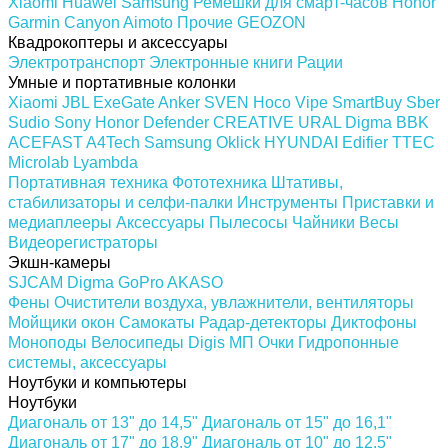
Xiaomi
Huawei
Samsung
Ремешки для смарт-часов
Honor
Garmin
Canyon
Aimoto
Прочие
GEOZON
Квадрокоптеры и аксессуары
Электротранспорт
Электронные книги
Рации
Умные и портативные колонки
Xiaomi
JBL
ExeGate
Anker
SVEN
Hoco
Vipe
SmartBuy
Sber
Sudio
Sony
Honor
Defender
CREATIVE
URAL
Digma
BBK
ACEFAST
A4Tech
Samsung
Oklick
HYUNDAI
Edifier
TTEC
Microlab
Lyambda
Портативная техника
Фототехника
Штативы,
стабилизаторы и селфи-палки
Инструменты
Приставки и
медиаплееры
Аксессуары
Пылесосы
Чайники
Весы
Видеорегистраторы
Экшн-камеры
SJCAM
Digma
GoPro
AKASO
Фены
Очистители воздуха, увлажнители, вентиляторы
Мойщики окон
Самокаты
Радар-детекторы
Диктофоны
Моноподы
Велосипеды
Digis МП
Очки
Гидропонные
системы, аксессуары
Ноутбуки и компьютеры
Ноутбуки
Диагональ от 13" до 14,5"
Диагональ от 15" до 16,1"
Диагональ от 17" до 18.9"
Диагональ от 10" до 12,5"