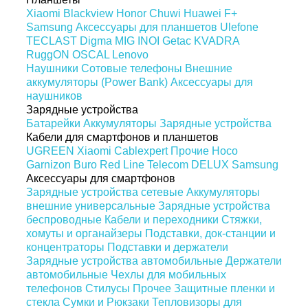
Xiaomi
Blackview
Honor
Chuwi
Huawei
F+
Samsung
Аксессуары для планшетов
Ulefone
TECLAST
Digma
MIG
INOI
Getac
KVADRA
RuggON
OSCAL
Lenovo
Наушники
Сотовые телефоны
Внешние
аккумуляторы (Power Bank)
Аксессуары для
наушников
Зарядные устройства
Батарейки
Аккумуляторы
Зарядные устройства
Кабели для смартфонов и планшетов
UGREEN
Xiaomi
Cablexpert
Прочие
Hoco
Garnizon
Buro
Red Line
Telecom
DELUX
Samsung
Аксессуары для смартфонов
Зарядные устройства сетевые
Аккумуляторы
внешние универсальные
Зарядные устройства
беспроводные
Кабели и переходники
Стяжки,
хомуты и органайзеры
Подставки, док-станции и
концентраторы
Подставки и держатели
Зарядные устройства автомобильные
Держатели
автомобильные
Чехлы для мобильных
телефонов
Стилусы
Прочее
Защитные пленки и
стекла
Сумки и Рюкзаки
Тепловизоры для