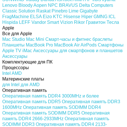
Lenovo
Bloody
Aopen
NPC
BRAVUS
Delta Computers
Classic Solution
Raskat
Pinebro
Lime
Gigabyte
FragMachine
ELSA
Eizo
KTC
Hisense
Hiper
GMNG
ICL
Hispida
LEFF
Vandor
Smart Vizion
Rikor
Гравитон
Тесла
Apple
Все для Apple
Mac Studio
Mac Mini
Смарт-часы и фитнес браслеты
Планшеты
MacBook Pro
MacBook Air
AirPods
Смартфоны
Apple TV
iMac
Аксессуары для смартфонов и планшетов
Аксессуары
Комплектующие для ПК
Процессоры
Intel
AMD
Материнские платы
для Intel
для AMD
Оперативная память
Оперативная память DDR4 3000MHz и более
Оперативная память DDR5
Оперативная память DDR3
1600MHz
Оперативная память SODIMM DDR4
Оперативная память SODIMM DDR5
Оперативная
память DDR4 2666-2933MHz
Оперативная память
SODIMM DDR3
Оперативная память DDR4 2133-