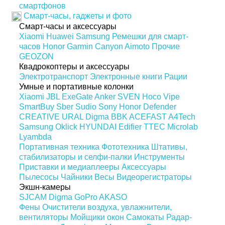
смартфонов
Смарт-часы, гаджеты и фото
Смарт-часы и аксессуары
Xiaomi
Huawei
Samsung
Ремешки для смарт-
часов
Honor
Garmin
Canyon
Aimoto
Прочие
GEOZON
Квадрокоптеры и аксессуары
Электротранспорт
Электронные книги
Рации
Умные и портативные колонки
Xiaomi
JBL
ExeGate
Anker
SVEN
Hoco
Vipe
SmartBuy
Sber
Sudio
Sony
Honor
Defender
CREATIVE
URAL
Digma
BBK
ACEFAST
A4Tech
Samsung
Oklick
HYUNDAI
Edifier
TTEC
Microlab
Lyambda
Портативная техника
Фототехника
Штативы,
стабилизаторы и селфи-палки
Инструменты
Приставки и медиаплееры
Аксессуары
Пылесосы
Чайники
Весы
Видеорегистраторы
Экшн-камеры
SJCAM
Digma
GoPro
AKASO
Фены
Очистители воздуха, увлажнители,
вентиляторы
Мойщики окон
Самокаты
Радар-