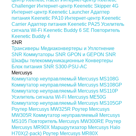
Challenger
Интернет-центр Keenetic Skipper 4G
Интернет-центр Keenetic Launcher
Адаптер
питания Keenetic PA10
Интернет-центр Keenetic
Carrier
Адаптер питания Keenetic PA25
Усилитель
сигнала Wi-Fi Keenetic Buddy 6 SE
Повторитель
Keenetic Buddy 4
SNR
Трансиверы
Медиаконвертеры и Уплотнение
SNR
Коммутаторы SNR
GPON и GEPON SNR
Шкафы телекоммуникационные
Конвертеры
Блок питания SNR S300-PSU-AC
Mercusys
Коммутатор неуправляемый Mercusys MS108G
Коммутатор неуправляемый Mercusys MS108GP
Коммутатор неуправляемый Mercusys MS110P
Усилитель сигнала Wi-Fi Mercusys ME50G
Коммутатор неуправляемый Mercusys MS105GP
Роутер Mercusys MW325R
Роутер Mercusys
MW305R
Коммутатор неуправляемый Mercusys
MS105
Повторитель Mercusys MW300RE
Роутер
Mercusys MR90X
Маршрутизатор Mercusys Halo
H70X(2-pack)
Роутер Mercusys MR80X