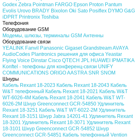
Godex
Zebra
Pointman
FARGO
Epson
Proton
Pantum
Evolis
Urovo
BRADY
Bixolon
Oki
Sato
Posiflex
DYMO
G&G
iDPRT
Printronix
Toshiba
Телефония
Оборудование GSM
Модемы, шлюзы, терминалы GSM
Антенны
Оборудование связи
YEALINK
Fanvil
Panasonic
Gigaset
Grandstream
AVAYA
AudioCodes
Plantronics решения для офиса
Yeastar
Flying Voice
Dinstar
Cisco
QTECH
JPL
HUAWEI
IPMATIKA
Konftel - телефоны для конференц-связи
UNIFY
COMMUNICATIONS
ORIGO
AASTRA
SNR
SNOM
Шнуры
Кабель Rexant 18-2023
Кабель Rexant 18-2043
Кабель
W&T телефонный
Кабель Rexant 18-2021
Кабель W&T
WT-6026-4M
Кабель Rexant 18-2041
Кабель W&T WT-
6026-2M
Шнур Greenconnect GCR-54850
Удлинитель
Rexant 18-3251
Кабель W&T WT-6022-2M
Удлинитель
Rexant 18-3151
Шнур Jabra 14201-41
Удлинитель Rexant
18-3201
Удлинитель Rexant 18-3071
Удлинитель Rexant
18-3101
Шнур Greenconnect GCR-54852
Шнур
Greenconnect GCR-54851
Кабель телефонный Vention