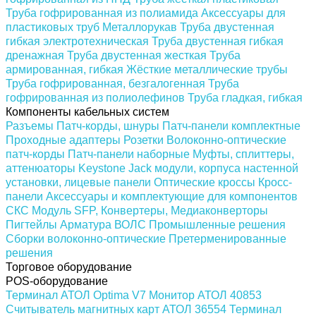
Труба гофрированная из полиамида
Аксессуары для
пластиковых труб
Металлорукав
Труба двустенная
гибкая электротехническая
Труба двустенная гибкая
дренажная
Труба двустенная жесткая
Труба
армированная, гибкая
Жёсткие металлические трубы
Труба гофрированная, безгалогенная
Труба
гофрированная из полиолефинов
Труба гладкая, гибкая
Компоненты кабельных систем
Разъемы
Патч-корды, шнуры
Патч-панели комплектные
Проходные адаптеры
Розетки
Волоконно-оптические
патч-корды
Патч-панели наборные
Муфты, сплиттеры,
аттенюаторы
Keystone Jack модули, корпуса настенной
установки, лицевые панели
Оптические кроссы
Кросс-
панели
Аксессуары и комплектующие для компонентов
СКС
Модуль SFP, Конвертеры, Медиаконверторы
Пигтейлы
Арматура ВОЛС
Промышленные решения
Сборки волоконно-оптические
Претерменированные
решения
Торговое оборудование
POS-оборудование
Терминал АТОЛ Optima V7
Монитор АТОЛ 40853
Считыватель магнитных карт АТОЛ 36554
Терминал