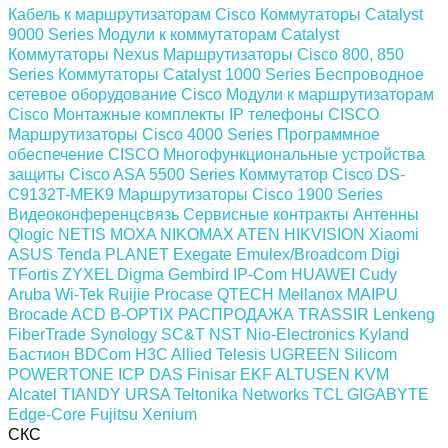
Кабель к маршрутизаторам Cisco
Коммутаторы Catalyst
9000 Series
Модули к коммутаторам Catalyst
Коммутаторы Nexus
Маршрутизаторы Cisco 800, 850
Series
Коммутаторы Catalyst 1000 Series
Беспроводное
сетевое оборудование Cisco
Модули к маршрутизаторам
Cisco
Монтажные комплекты
IP телефоны СISCO
Маршрутизаторы Cisco 4000 Series
Программное
обеспечение СISCO
Многофункциональные устройства
защиты Cisco ASA 5500 Series
Коммутатор Cisco DS-
C9132T-MEK9
Маршрутизаторы Cisco 1900 Series
Видеоконференцсвязь
Сервисные контракты
Антенны
Qlogic
NETIS
MOXA
NIKOMAX
ATEN
HIKVISION
Xiaomi
ASUS
Tenda
PLANET
Exegate
Emulex/Broadcom
Digi
TFortis
ZYXEL
Digma
Gembird
IP-Com
HUAWEI
Cudy
Aruba
Wi-Tek
Ruijie
Procase
QTECH
Mellanox
MAIPU
Brocade
ACD
B-OPTIX
РАСПРОДАЖА
TRASSIR
Lenkeng
FiberTrade
Synology
SC&T
NST
Nio-Electronics
Kyland
Бастион
BDCom
H3C
Allied Telesis
UGREEN
Silicom
POWERTONE
ICP DAS
Finisar
EKF
ALTUSEN KVM
Alcatel
TIANDY
URSA
Teltonika Networks
TCL
GIGABYTE
Edge-Core
Fujitsu
Xenium
СКС