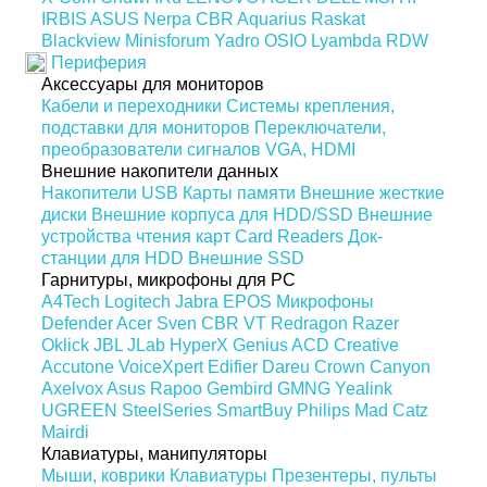
IRBIS
ASUS
Nerpa
CBR
Aquarius
Raskat
Blackview
Minisforum
Yadro
OSIO
Lyambda
RDW
Периферия
Аксессуары для мониторов
Кабели и переходники
Системы крепления,
подставки для мониторов
Переключатели,
преобразователи сигналов VGA, HDMI
Внешние накопители данных
Накопители USB
Карты памяти
Внешние жесткие
диски
Внешние корпуса для HDD/SSD
Внешние
устройства чтения карт Card Readers
Док-
станции для HDD
Внешние SSD
Гарнитуры, микрофоны для PC
A4Tech
Logitech
Jabra
EPOS
Микрофоны
Defender
Acer
Sven
CBR
VT
Redragon
Razer
Oklick
JBL
JLab
HyperX
Genius
ACD
Creative
Accutone
VoiceXpert
Edifier
Dareu
Crown
Canyon
Axelvox
Asus
Rapoo
Gembird
GMNG
Yealink
UGREEN
SteelSeries
SmartBuy
Philips
Mad Catz
Mairdi
Клавиатуры, манипуляторы
Мыши, коврики
Клавиатуры
Презентеры, пульты