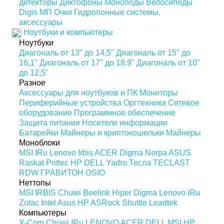
детекторы
Диктофоны
Моноподы
Велосипеды
Digis МП
Очки
Гидропонные системы,
аксессуары
Ноутбуки и компьютеры
Ноутбуки
Диагональ от 13" до 14,5"
Диагональ от 15" до
16,1"
Диагональ от 17" до 18.9"
Диагональ от 10"
до 12,5"
Разное
Аксессуары для ноутбуков и ПК
Мониторы
Периферийные устройства
Оргтехника
Сетевое
оборудование
Программное обеспечение
Защита питания
Носители информации
Батарейки
Майнеры и криптокошельки
Майнеры
Моноблоки
MSI
IRu
Lenovo
Irbis
ACER
Digma
Nerpa
ASUS
Raskat
Prittec
HP
DELL
Yadro
Тесла
TECLAST
RDW
ГРАВИТОН
OSIO
Неттопы
MSI
IRBIS
Chuwi
Beelink
Hiper
Digma
Lenovo
iRu
Zotac
Intel
Asus
HP
ASRock
Shuttle
Leadtek
Компьютеры
X-Com
Chuwi
IRu
LENOVO
ACER
DELL
MSI
HP