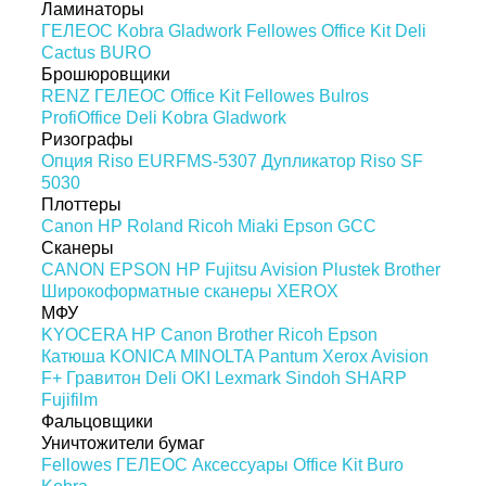
Ламинаторы
ГЕЛЕОС
Kobra
Gladwork
Fellowes
Office Kit
Deli
Cactus
BURO
Брошюровщики
RENZ
ГЕЛЕОС
Office Kit
Fellowes
Bulros
ProfiOffice
Deli
Kobra
Gladwork
Ризографы
Опция Riso EURFMS-5307
Дупликатор Riso SF
5030
Плоттеры
Canon
HP
Roland
Ricoh
Miaki
Epson
GCC
Сканеры
CANON
EPSON
HP
Fujitsu
Avision
Plustek
Brother
Широкоформатные сканеры
XEROX
МФУ
KYOCERA
HP
Canon
Brother
Ricoh
Epson
Катюша
KONICA MINOLTA
Pantum
Xerox
Avision
F+
Гравитон
Deli
OKI
Lexmark
Sindoh
SHARP
Fujifilm
Фальцовщики
Уничтожители бумаг
Fellowes
ГЕЛЕОС
Аксессуары
Office Kit
Buro