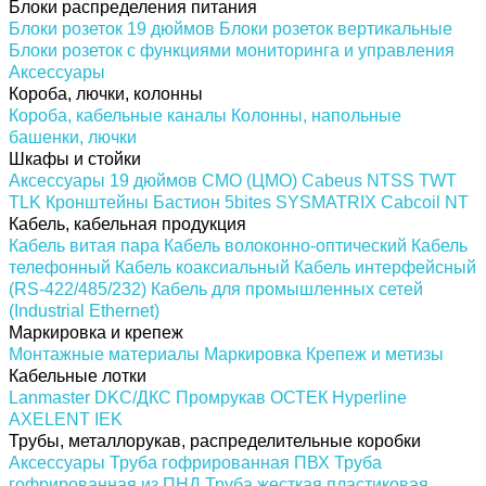
Блоки распределения питания
Блоки розеток 19 дюймов
Блоки розеток вертикальные
Блоки розеток с функциями мониторинга и управления
Аксессуары
Короба, лючки, колонны
Короба, кабельные каналы
Колонны, напольные
башенки, лючки
Шкафы и стойки
Аксессуары 19 дюймов
CMO (ЦМО)
Cabeus
NTSS
TWT
TLK
Кронштейны
Бастион
5bites
SYSMATRIX
Cabcoil
NT
Кабель, кабельная продукция
Кабель витая пара
Кабель волоконно-оптический
Кабель
телефонный
Кабель коаксиальный
Кабель интерфейсный
(RS-422/485/232)
Кабель для промышленных сетей
(Industrial Ethernet)
Маркировка и крепеж
Монтажные материалы
Маркировка
Крепеж и метизы
Кабельные лотки
Lanmaster
DKC/ДКС
Промрукав
ОСТЕК
Hyperline
AXELENT
IEK
Трубы, металлорукав, распределительные коробки
Аксессуары
Труба гофрированная ПВХ
Труба
гофрированная из ПНД
Труба жесткая пластиковая