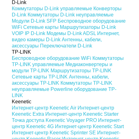
D-Link
Коммутаторы D-Link управляемые
Конверторы
D-Link
Коммутаторы D-Link неуправляемые
Модули D-Link SFP
Беспроводное оборудование
WiFi
Сетевые карты
Маршрутизаторы D-Link
VOIP IP D-Link
Модемы D-Link ADSL
Интернет,
видео камеры D-Link
Антенны, кабели,
аксессуары
Переключатели D-Link
TP-LINK
Беспроводное оборудование WiFi
Коммутаторы
TP-LINK управляемые
Медиаконвертеры и
модули TP-LINK
Маршрутизаторы TP-LINK
Сетевые карты TP-LINK
Антенны, кабели,
аксессуары TP-LINK
Коммутаторы TP-LINK
неуправляемые
Powerline оборудование TP-
LINK
Keenetic
Интернет-центр Keenetic Air
Интернет-центр
Keenetic Extra
Интернет-центр Keenetic Starter
Точка доступа Keenetic Voyager PRO
Интернет-
центр Keenetic 4G
Интернет-центр Keenetic Start
Интернет-центр Keenetic Sprinter SE
Интернет-
центр Keenetic Racer
Интернет-центр Keenetic