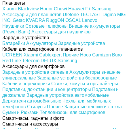
Планшеты
Xiaomi
Blackview
Honor
Chuwi
Huawei
F+
Samsung
Аксессуары для планшетов
Ulefone
TECLAST
Digma
MIG
INOI
Getac
KVADRA
RuggON
OSCAL
Lenovo
Наушники
Сотовые телефоны
Внешние аккумуляторы
(Power Bank)
Аксессуары для наушников
Зарядные устройства
Батарейки
Аккумуляторы
Зарядные устройства
Кабели для смартфонов и планшетов
UGREEN
Xiaomi
Cablexpert
Прочие
Hoco
Garnizon
Buro
Red Line
Telecom
DELUX
Samsung
Аксессуары для смартфонов
Зарядные устройства сетевые
Аккумуляторы внешние
универсальные
Зарядные устройства беспроводные
Кабели и переходники
Стяжки, хомуты и органайзеры
Подставки, док-станции и концентраторы
Подставки и
держатели
Зарядные устройства автомобильные
Держатели автомобильные
Чехлы для мобильных
телефонов
Стилусы
Прочее
Защитные пленки и стекла
Сумки и Рюкзаки
Тепловизоры для смартфонов
Смарт-часы, гаджеты и фото
Смарт-часы и аксессуары