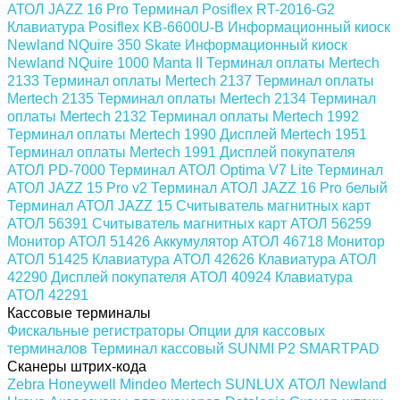
АТОЛ JAZZ 16 Pro
Терминал Posiflex RT-2016-G2
Клавиатура Posiflex KB-6600U-B
Информационный киоск
Newland NQuire 350 Skate
Информационный киоск
Newland NQuire 1000 Manta II
Терминал оплаты Mertech
2133
Терминал оплаты Mertech 2137
Терминал оплаты
Mertech 2135
Терминал оплаты Mertech 2134
Терминал
оплаты Mertech 2132
Терминал оплаты Mertech 1992
Терминал оплаты Mertech 1990
Дисплей Mertech 1951
Терминал оплаты Mertech 1991
Дисплей покупателя
АТОЛ PD-7000
Терминал АТОЛ Optima V7 Lite
Терминал
АТОЛ JAZZ 15 Pro v2
Терминал АТОЛ JAZZ 16 Pro белый
Терминал АТОЛ JAZZ 15
Считыватель магнитных карт
АТОЛ 56391
Считыватель магнитных карт АТОЛ 56259
Монитор АТОЛ 51426
Аккумулятор АТОЛ 46718
Монитор
АТОЛ 51425
Клавиатура АТОЛ 42626
Клавиатура АТОЛ
42290
Дисплей покупателя АТОЛ 40924
Клавиатура
АТОЛ 42291
Кассовые терминалы
Фискальные регистраторы
Опции для кассовых
терминалов
Терминал кассовый SUNMI P2 SMARTPAD
Сканеры штрих-кода
Zebra
Honeywell
Mindeo
Mertech
SUNLUX
АТОЛ
Newland