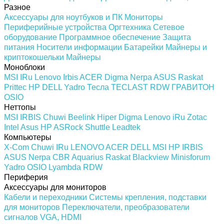
Разное
Аксессуары для ноутбуков и ПК
Мониторы
Периферийные устройства
Оргтехника
Сетевое
оборудование
Программное обеспечение
Защита
питания
Носители информации
Батарейки
Майнеры и
криптокошельки
Майнеры
Моноблоки
MSI
IRu
Lenovo
Irbis
ACER
Digma
Nerpa
ASUS
Raskat
Prittec
HP
DELL
Yadro
Тесла
TECLAST
RDW
ГРАВИТОН
OSIO
Неттопы
MSI
IRBIS
Chuwi
Beelink
Hiper
Digma
Lenovo
iRu
Zotac
Intel
Asus
HP
ASRock
Shuttle
Leadtek
Компьютеры
X-Com
Chuwi
IRu
LENOVO
ACER
DELL
MSI
HP
IRBIS
ASUS
Nerpa
CBR
Aquarius
Raskat
Blackview
Minisforum
Yadro
OSIO
Lyambda
RDW
Периферия
Аксессуары для мониторов
Кабели и переходники
Системы крепления, подставки
для мониторов
Переключатели, преобразователи
сигналов VGA, HDMI