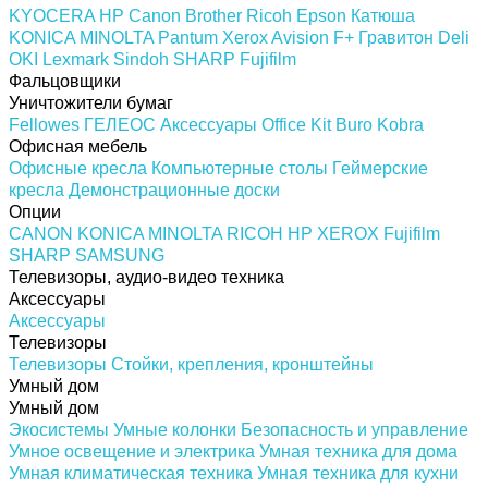
KYOCERA
HP
Canon
Brother
Ricoh
Epson
Катюша
KONICA MINOLTA
Pantum
Xerox
Avision
F+
Гравитон
Deli
OKI
Lexmark
Sindoh
SHARP
Fujifilm
Фальцовщики
Уничтожители бумаг
Fellowes
ГЕЛЕОС
Аксессуары
Office Kit
Buro
Kobra
Офисная мебель
Офисные кресла
Компьютерные столы
Геймерские
кресла
Демонстрационные доски
Опции
CANON
KONICA MINOLTA
RICOH
HP
XEROX
Fujifilm
SHARP
SAMSUNG
Телевизоры, аудио-видео техника
Аксессуары
Аксессуары
Телевизоры
Телевизоры
Стойки, крепления, кронштейны
Умный дом
Умный дом
Экосистемы
Умные колонки
Безопасность и управление
Умное освещение и электрика
Умная техника для дома
Умная климатическая техника
Умная техника для кухни