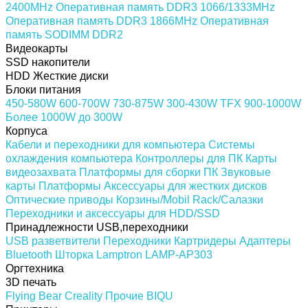
2400MHz
Оперативная память DDR3 1066/1333MHz
Оперативная память DDR3 1866MHz
Оперативная
память SODIMM DDR2
Видеокарты
SSD накопители
HDD Жесткие диски
Блоки питания
450-580W
600-700W
730-875W
300-430W
TFX
900-1000W
Более 1000W
до 300W
Корпуса
Кабели и переходники для компьютера
Системы
охлаждения компьютера
Контроллеры для ПК
Карты
видеозахвата
Платформы для сборки ПК
Звуковые
карты
Платформы
Аксессуары для жестких дисков
Оптические приводы
Корзины/Mobil Rack/Салазки
Переходники и аксессуары для HDD/SSD
Принадлежности USB,переходники
USB разветвители
Переходники
Картридеры
Адаптеры
Bluetooth
Шторка Lamptron LAMP-AP303
Оргтехника
3D печать
Flying Bear
Creality
Прочие
BIQU