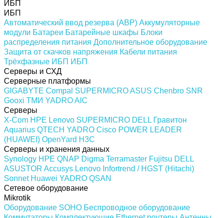
ИБП
ИБП
Автоматический ввод резерва (АВР)
Аккумуляторные
модули
Батареи
Батарейные шкафы
Блоки
распределения питания
Дополнительное оборудование
Защита от скачков напряжения
Кабели питания
Трёхфазные ИБП
ИБП
Серверы и СХД
Серверные платформы
GIGABYTE
Compal
SUPERMICRO
ASUS
Chenbro
SNR
Gooxi
ТМИ
YADRO
AIC
Серверы
X-Com
HPE
Lenovo
SUPERMICRO
DELL
Гравитон
Aquarius
QTECH
YADRO
Cisco
POWER LEADER
(HUAWEI)
OpenYard
H3C
Серверы и хранения данных
Synology
HPE
QNAP
Digma
Terramaster
Fujitsu
DELL
ASUSTOR
Accusys
Lenovo
Infortrend / HGST (Hitachi)
Sonnet
Huawei
YADRO
QSAN
Сетевое оборудование
Mikrotik
Оборудование SOHO
Беспроводное оборудование
Коммутаторы
Комплектующие
Ethernet роутеры
Антенны