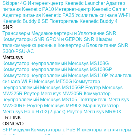
Skipper 4G
Интернет-центр Keenetic Launcher
Адаптер
питания Keenetic PA10
Интернет-центр Keenetic Carrier
Адаптер питания Keenetic PA25
Усилитель сигнала Wi-Fi
Keenetic Buddy 6 SE
Повторитель Keenetic Buddy 4
SNR
Трансиверы
Медиаконвертеры и Уплотнение SNR
Коммутаторы SNR
GPON и GEPON SNR
Шкафы
телекоммуникационные
Конвертеры
Блок питания SNR
S300-PSU-AC
Mercusys
Коммутатор неуправляемый Mercusys MS108G
Коммутатор неуправляемый Mercusys MS108GP
Коммутатор неуправляемый Mercusys MS110P
Усилитель
сигнала Wi-Fi Mercusys ME50G
Коммутатор
неуправляемый Mercusys MS105GP
Роутер Mercusys
MW325R
Роутер Mercusys MW305R
Коммутатор
неуправляемый Mercusys MS105
Повторитель Mercusys
MW300RE
Роутер Mercusys MR90X
Маршрутизатор
Mercusys Halo H70X(2-pack)
Роутер Mercusys MR80X
LR-LINK
OSNOVO
SFP модули
Коммутаторы c PoE
Инжекторы и сплиттеры