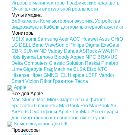
Игровые манипуляторы
Графические планшеты
Очки, шлемы виртуальной реальности
Мультимедиа
Веб-камеры
Компьютерная акустика
Устройства
видеозахвата
Кабели для компьютерной акустики
Мониторы
MSI
Xiaomi
Samsung
Acer
AOC
Huawei
Asus
CHiQ
LG
DELL
Benq
ViewSonic
Philips
Digma
ExeGate
CBR
SUNWIND
Valday
Dahua
ASRock
AIWA
HP
Irbis
Iiyama
Lenovo
Bloody
Aopen
NPC
BRAVUS
Delta Computers
Classic Solution
Raskat
Pinebro
Lime
Gigabyte
FragMachine
ELSA
Eizo
KTC
Hisense
Hiper
GMNG
ICL
Hispida
LEFF
Vandor
Smart Vizion
Rikor
Гравитон
Тесла
Apple
Все для Apple
Mac Studio
Mac Mini
Смарт-часы и фитнес
браслеты
Планшеты
MacBook Pro
MacBook Air
AirPods
Смартфоны
Apple TV
iMac
Аксессуары
для смартфонов и планшетов
Аксессуары
Комплектующие для ПК
Процессоры