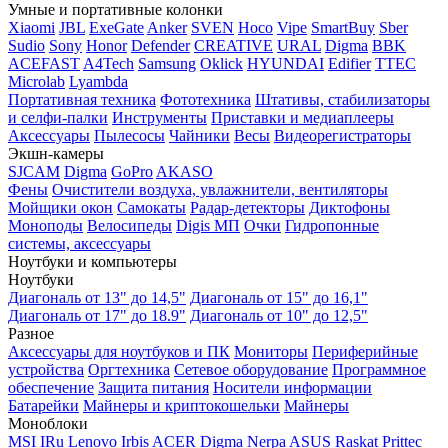
Умные и портативные колонки
Xiaomi
JBL
ExeGate
Anker
SVEN
Hoco
Vipe
SmartBuy
Sber
Sudio
Sony
Honor
Defender
CREATIVE
URAL
Digma
BBK
ACEFAST
A4Tech
Samsung
Oklick
HYUNDAI
Edifier
TTEC
Microlab
Lyambda
Портативная техника
Фототехника
Штативы, стабилизаторы
и селфи-палки
Инструменты
Приставки и медиаплееры
Аксессуары
Пылесосы
Чайники
Весы
Видеорегистраторы
Экшн-камеры
SJCAM
Digma
GoPro
AKASO
Фены
Очистители воздуха, увлажнители, вентиляторы
Мойщики окон
Самокаты
Радар-детекторы
Диктофоны
Моноподы
Велосипеды
Digis МП
Очки
Гидропонные
системы, аксессуары
Ноутбуки и компьютеры
Ноутбуки
Диагональ от 13" до 14,5"
Диагональ от 15" до 16,1"
Диагональ от 17" до 18.9"
Диагональ от 10" до 12,5"
Разное
Аксессуары для ноутбуков и ПК
Мониторы
Периферийные
устройства
Оргтехника
Сетевое оборудование
Программное
обеспечение
Защита питания
Носители информации
Батарейки
Майнеры и криптокошельки
Майнеры
Моноблоки
MSI
IRu
Lenovo
Irbis
ACER
Digma
Nerpa
ASUS
Raskat
Prittec