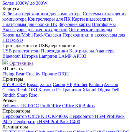
Более 1000W
до 300W
Корпуса
Кабели и переходники для компьютера
Системы охлаждения
компьютера
Контроллеры для ПК
Карты видеозахвата
Платформы для сборки ПК
Звуковые карты
Платформы
Аксессуары для жестких дисков
Оптические приводы
Корзины/Mobil Rack/Салазки
Переходники и аксессуары для
HDD/SSD
Принадлежности USB,переходники
USB разветвители
Переходники
Картридеры
Адаптеры
Bluetooth
Шторка Lamptron LAMP-AP303
Оргтехника
3D печать
Flying Bear
Creality
Прочие
BIQU
Принтеры
KYOCERA
Epson
Xerox
Canon
HP
Brother
Pantum
Avision
Cactus
Ricoh
OKI
Катюша
F+
Гравитон
Xiaomi
Digma
Deli
Sindoh
Sharp
Riso
Резаки
Fellowes
ГЕЛЕОС
ProfiOffice
Office Kit
Bulros
Перфораторы
Перфоратор Office Kit OKP400A
Перфоратор HSM ProfiPack
P425
Перфоратор HSM ProfiPack C400
Ламинаторы