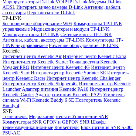
Маршрутизаторы D-Link
VOIP IP D-Link
Модемы D-Link
ADSL
Интернет, видео камеры D-Link
Антенны, кабели,
аксессуары
Переключатели D-Link
TP-LINK
Беспроводное оборудование WiFi
Коммутаторы TP-LINK
управляемые
Медиаконвертеры и модули TP-LINK
Маршрутизаторы TP-LINK
Сетевые карты TP-LINK
Антенны, кабели, аксессуары TP-LINK
Коммутаторы TP-
LINK неуправляемые
Powerline оборудование TP-LINK
Keenetic
Интернет-центр Keenetic Air
Интернет-центр Keenetic Extra
Интернет-центр Keenetic Starter
Точка доступа Keenetic
Voyager PRO
Интернет-центр Keenetic 4G
Интернет-центр
Keenetic Start
Интернет-центр Keenetic Sprinter SE
Интернет-
центр Keenetic Racer
Интернет-центр Keenetic Challenger
Интернет-центр Keenetic Skipper 4G
Интернет-центр Keenetic
Launcher
Адаптер питания Keenetic PA10
Интернет-центр
Keenetic Carrier
Адаптер питания Keenetic PA25
Усилитель
сигнала Wi-Fi Keenetic Buddy 6 SE
Повторитель Keenetic
Buddy 4
SNR
Трансиверы
Медиаконвертеры и Уплотнение SNR
Коммутаторы SNR
GPON и GEPON SNR
Шкафы
телекоммуникационные
Конвертеры
Блок питания SNR S300-
PSU-AC