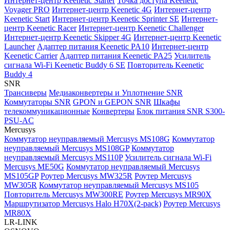
Интернет-центр Keenetic Starter
Точка доступа Keenetic
Voyager PRO
Интернет-центр Keenetic 4G
Интернет-центр
Keenetic Start
Интернет-центр Keenetic Sprinter SE
Интернет-
центр Keenetic Racer
Интернет-центр Keenetic Challenger
Интернет-центр Keenetic Skipper 4G
Интернет-центр Keenetic
Launcher
Адаптер питания Keenetic PA10
Интернет-центр
Keenetic Carrier
Адаптер питания Keenetic PA25
Усилитель
сигнала Wi-Fi Keenetic Buddy 6 SE
Повторитель Keenetic
Buddy 4
SNR
Трансиверы
Медиаконвертеры и Уплотнение SNR
Коммутаторы SNR
GPON и GEPON SNR
Шкафы
телекоммуникационные
Конвертеры
Блок питания SNR S300-
PSU-AC
Mercusys
Коммутатор неуправляемый Mercusys MS108G
Коммутатор
неуправляемый Mercusys MS108GP
Коммутатор
неуправляемый Mercusys MS110P
Усилитель сигнала Wi-Fi
Mercusys ME50G
Коммутатор неуправляемый Mercusys
MS105GP
Роутер Mercusys MW325R
Роутер Mercusys
MW305R
Коммутатор неуправляемый Mercusys MS105
Повторитель Mercusys MW300RE
Роутер Mercusys MR90X
Маршрутизатор Mercusys Halo H70X(2-pack)
Роутер Mercusys
MR80X
LR-LINK