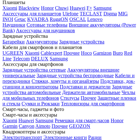
Планшеты
Xiaomi
Blackview
Honor
Chuwi
Huawei
F+
Samsung
Аксессуары для планшетов
Ulefone
TECLAST
Digma
MIG
INOI
Getac
KVADRA
RuggON
OSCAL
Lenovo
Наушники
Сотовые телефоны
Внешние аккумуляторы (Power
Bank)
Аксессуары для наушников
Зарядные устройства
Батарейки
Аккумуляторы
Зарядные устройства
Кабели для смартфонов и планшетов
UGREEN
Xiaomi
Cablexpert
Прочие
Hoco
Garnizon
Buro
Red
Line
Telecom
DELUX
Samsung
Аксессуары для смартфонов
Зарядные устройства сетевые
Аккумуляторы внешние
универсальные
Зарядные устройства беспроводные
Кабели и
переходники
Стяжки, хомуты и органайзеры
Подставки, док-
станции и концентраторы
Подставки и держатели
Зарядные
устройства автомобильные
Держатели автомобильные
Чехлы
для мобильных телефонов
Стилусы
Прочее
Защитные пленки
и стекла
Сумки и Рюкзаки
Тепловизоры для смартфонов
Смарт-часы, гаджеты и фото
Смарт-часы и аксессуары
Xiaomi
Huawei
Samsung
Ремешки для смарт-часов
Honor
Garmin
Canyon
Aimoto
Прочие
GEOZON
Квадрокоптеры и аксессуары
Электротранспорт
Электронные книги
Рации