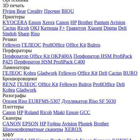
3D печать
Flying Bear
Creality
Прочие
BIQU
Принтеры
KYOCERA
Epson
Xerox
Canon
HP
Brother
Pantum
Avision
Cactus
Ricoh
OKI
Катюша
F+
Гравитон
Xiaomi
Digma
Deli
Sindoh
Sharp
Riso
Резаки
Fellowes
ГЕЛЕОС
ProfiOffice
Office Kit
Bulros
Перфораторы
Перфоратор Office Kit OKP400A
Перфоратор HSM ProfiPack
P425
Перфоратор HSM ProfiPack C400
Ламинаторы
ГЕЛЕОС
Kobra
Gladwork
Fellowes
Office Kit
Deli
Cactus
BURO
Брошюровщики
RENZ
ГЕЛЕОС
Office Kit
Fellowes
Bulros
ProfiOffice
Deli
Kobra
Gladwork
Ризографы
Опция Riso EURFMS-5307
Дупликатор Riso SF 5030
Плоттеры
Canon
HP
Roland
Ricoh
Miaki
Epson
GCC
Сканеры
CANON
EPSON
HP
Fujitsu
Avision
Plustek
Brother
Широкоформатные сканеры
XEROX
МФУ