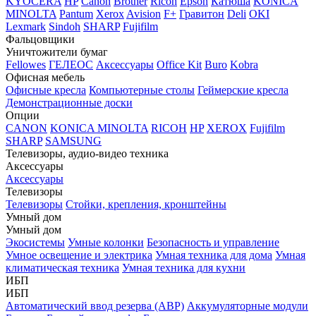
KYOCERA
HP
Canon
Brother
Ricoh
Epson
Катюша
KONICA
MINOLTA
Pantum
Xerox
Avision
F+
Гравитон
Deli
OKI
Lexmark
Sindoh
SHARP
Fujifilm
Фальцовщики
Уничтожители бумаг
Fellowes
ГЕЛЕОС
Аксессуары
Office Kit
Buro
Kobra
Офисная мебель
Офисные кресла
Компьютерные столы
Геймерские кресла
Демонстрационные доски
Опции
CANON
KONICA MINOLTA
RICOH
HP
XEROX
Fujifilm
SHARP
SAMSUNG
Телевизоры, аудио-видео техника
Аксессуары
Аксессуары
Телевизоры
Телевизоры
Стойки, крепления, кронштейны
Умный дом
Умный дом
Экосистемы
Умные колонки
Безопасность и управление
Умное освещение и электрика
Умная техника для дома
Умная
климатическая техника
Умная техника для кухни
ИБП
ИБП
Автоматический ввод резерва (АВР)
Аккумуляторные модули