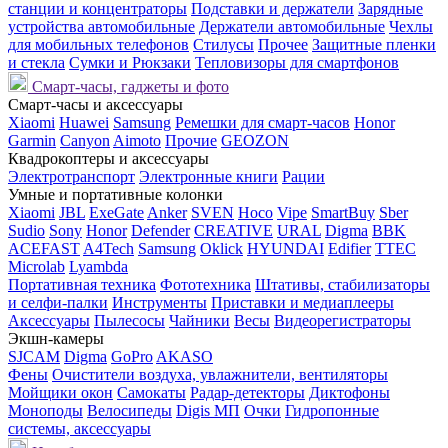
станции и концентраторы
Подставки и держатели
Зарядные
устройства автомобильные
Держатели автомобильные
Чехлы
для мобильных телефонов
Стилусы
Прочее
Защитные пленки
и стекла
Сумки и Рюкзаки
Тепловизоры для смартфонов
Смарт-часы, гаджеты и фото
Смарт-часы и аксессуары
Xiaomi
Huawei
Samsung
Ремешки для смарт-часов
Honor
Garmin
Canyon
Aimoto
Прочие
GEOZON
Квадрокоптеры и аксессуары
Электротранспорт
Электронные книги
Рации
Умные и портативные колонки
Xiaomi
JBL
ExeGate
Anker
SVEN
Hoco
Vipe
SmartBuy
Sber
Sudio
Sony
Honor
Defender
CREATIVE
URAL
Digma
BBK
ACEFAST
A4Tech
Samsung
Oklick
HYUNDAI
Edifier
TTEC
Microlab
Lyambda
Портативная техника
Фототехника
Штативы, стабилизаторы
и селфи-палки
Инструменты
Приставки и медиаплееры
Аксессуары
Пылесосы
Чайники
Весы
Видеорегистраторы
Экшн-камеры
SJCAM
Digma
GoPro
AKASO
Фены
Очистители воздуха, увлажнители, вентиляторы
Мойщики окон
Самокаты
Радар-детекторы
Диктофоны
Моноподы
Велосипеды
Digis МП
Очки
Гидропонные
системы, аксессуары