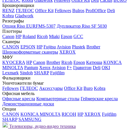
ГЕЛЕОС
Kobra
Gladwork
Fellowes
Office Kit
Deli
Cactus
BURO
Брошюровщики
RENZ
ГЕЛЕОС
Office Kit
Fellowes
Bulros
ProfiOffice
Deli
Kobra
Gladwork
Ризографы
Опция Riso EURFMS-5307
Дупликатор Riso SF 5030
Плоттеры
Canon
HP
Roland
Ricoh
Miaki
Epson
GCC
Сканеры
CANON
EPSON
HP
Fujitsu
Avision
Plustek
Brother
Широкоформатные сканеры
XEROX
МФУ
KYOCERA
HP
Canon
Brother
Ricoh
Epson
Катюша
KONICA
MINOLTA
Pantum
Xerox
Avision
F+
Гравитон
Deli
OKI
Lexmark
Sindoh
SHARP
Fujifilm
Фальцовщики
Уничтожители бумаг
Fellowes
ГЕЛЕОС
Аксессуары
Office Kit
Buro
Kobra
Офисная мебель
Офисные кресла
Компьютерные столы
Геймерские кресла
Демонстрационные доски
Опции
CANON
KONICA MINOLTA
RICOH
HP
XEROX
Fujifilm
SHARP
SAMSUNG
Телевизоры, аудио-видео техника