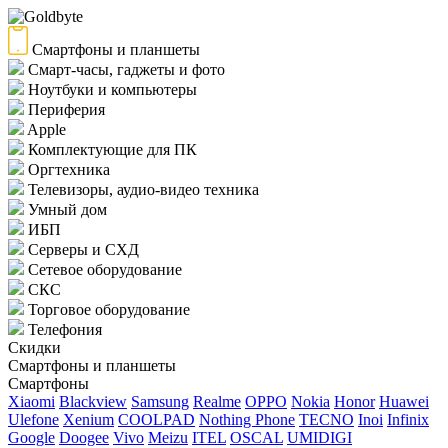
Смартфоны и планшеты
Смарт-часы, гаджеты и фото
Ноутбуки и компьютеры
Периферия
Apple
Комплектующие для ПК
Оргтехника
Телевизоры, аудио-видео техника
Умный дом
ИБП
Серверы и СХД
Сетевое оборудование
СКС
Торговое оборудование
Телефония
Скидки
Смартфоны и планшеты
Смартфоны
Xiaomi
Blackview
Samsung
Realme
OPPO
Nokia
Honor
Huawei
Ulefone
Xenium
COOLPAD
Nothing Phone
TECNO
Inoi
Infinix
Google
Doogee
Vivo
Meizu
ITEL
OSCAL
UMIDIGI