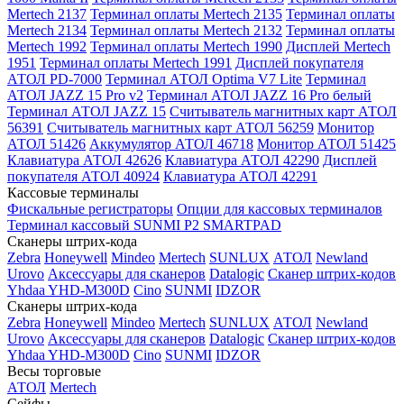
Mertech 2137
Терминал оплаты Mertech 2135
Терминал оплаты
Mertech 2134
Терминал оплаты Mertech 2132
Терминал оплаты
Mertech 1992
Терминал оплаты Mertech 1990
Дисплей Mertech
1951
Терминал оплаты Mertech 1991
Дисплей покупателя
АТОЛ PD-7000
Терминал АТОЛ Optima V7 Lite
Терминал
АТОЛ JAZZ 15 Pro v2
Терминал АТОЛ JAZZ 16 Pro белый
Терминал АТОЛ JAZZ 15
Считыватель магнитных карт АТОЛ
56391
Считыватель магнитных карт АТОЛ 56259
Монитор
АТОЛ 51426
Аккумулятор АТОЛ 46718
Монитор АТОЛ 51425
Клавиатура АТОЛ 42626
Клавиатура АТОЛ 42290
Дисплей
покупателя АТОЛ 40924
Клавиатура АТОЛ 42291
Кассовые терминалы
Фискальные регистраторы
Опции для кассовых терминалов
Терминал кассовый SUNMI P2 SMARTPAD
Сканеры штрих-кода
Zebra
Honeywell
Mindeo
Mertech
SUNLUX
АТОЛ
Newland
Urovo
Аксессуары для сканеров
Datalogic
Сканер штрих-кодов
Yhdaa YHD-M300D
Cino
SUNMI
IDZOR
Сканеры штрих-кода
Zebra
Honeywell
Mindeo
Mertech
SUNLUX
АТОЛ
Newland
Urovo
Аксессуары для сканеров
Datalogic
Сканер штрих-кодов
Yhdaa YHD-M300D
Cino
SUNMI
IDZOR
Весы торговые
АТОЛ
Mertech
Сейфы