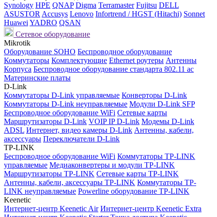
Synology
HPE
QNAP
Digma
Terramaster
Fujitsu
DELL
ASUSTOR
Accusys
Lenovo
Infortrend / HGST (Hitachi)
Sonnet
Huawei
YADRO
QSAN
Сетевое оборудование
Mikrotik
Оборудование SOHO
Беспроводное оборудование
Коммутаторы
Комплектующие
Ethernet роутеры
Антенны
Корпуса
Беспроводное оборудование стандарта 802.11 ас
Материнские платы
D-Link
Коммутаторы D-Link управляемые
Конверторы D-Link
Коммутаторы D-Link неуправляемые
Модули D-Link SFP
Беспроводное оборудование WiFi
Сетевые карты
Маршрутизаторы D-Link
VOIP IP D-Link
Модемы D-Link
ADSL
Интернет, видео камеры D-Link
Антенны, кабели,
аксессуары
Переключатели D-Link
TP-LINK
Беспроводное оборудование WiFi
Коммутаторы TP-LINK
управляемые
Медиаконвертеры и модули TP-LINK
Маршрутизаторы TP-LINK
Сетевые карты TP-LINK
Антенны, кабели, аксессуары TP-LINK
Коммутаторы TP-
LINK неуправляемые
Powerline оборудование TP-LINK
Keenetic
Интернет-центр Keenetic Air
Интернет-центр Keenetic Extra