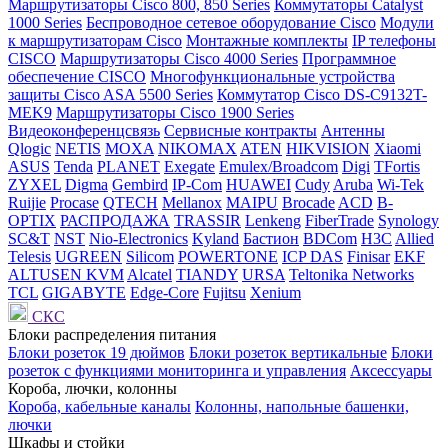
Маршрутизаторы Cisco 800, 850 Series
Коммутаторы Catalyst
1000 Series
Беспроводное сетевое оборудование Cisco
Модули
к маршрутизаторам Cisco
Монтажные комплекты
IP телефоны
СISCO
Маршрутизаторы Cisco 4000 Series
Программное
обеспечение СISCO
Многофункциональные устройства
защиты Cisco ASA 5500 Series
Коммутатор Cisco DS-C9132T-
MEK9
Маршрутизаторы Cisco 1900 Series
Видеоконференцсвязь
Сервисные контракты
Антенны
Qlogic
NETIS
MOXA
NIKOMAX
ATEN
HIKVISION
Xiaomi
ASUS
Tenda
PLANET
Exegate
Emulex/Broadcom
Digi
TFortis
ZYXEL
Digma
Gembird
IP-Com
HUAWEI
Cudy
Aruba
Wi-Tek
Ruijie
Procase
QTECH
Mellanox
MAIPU
Brocade
ACD
B-
OPTIX
РАСПРОДАЖА
TRASSIR
Lenkeng
FiberTrade
Synology
SC&T
NST
Nio-Electronics
Kyland
Бастион
BDCom
H3C
Allied
Telesis
UGREEN
Silicom
POWERTONE
ICP DAS
Finisar
EKF
ALTUSEN KVM
Alcatel
TIANDY
URSA
Teltonika Networks
TCL
GIGABYTE
Edge-Core
Fujitsu
Xenium
СКС
Блоки распределения питания
Блоки розеток 19 дюймов
Блоки розеток вертикальные
Блоки
розеток с функциями мониторинга и управления
Аксессуары
Короба, лючки, колонны
Короба, кабельные каналы
Колонны, напольные башенки,
лючки
Шкафы и стойки