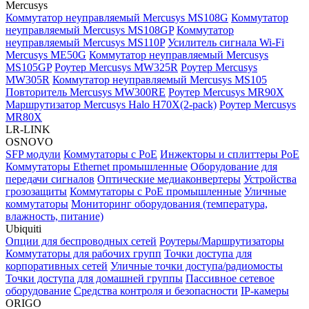
Mercusys
Коммутатор неуправляемый Mercusys MS108G
Коммутатор
неуправляемый Mercusys MS108GP
Коммутатор
неуправляемый Mercusys MS110P
Усилитель сигнала Wi-Fi
Mercusys ME50G
Коммутатор неуправляемый Mercusys
MS105GP
Роутер Mercusys MW325R
Роутер Mercusys
MW305R
Коммутатор неуправляемый Mercusys MS105
Повторитель Mercusys MW300RE
Роутер Mercusys MR90X
Маршрутизатор Mercusys Halo H70X(2-pack)
Роутер Mercusys
MR80X
LR-LINK
OSNOVO
SFP модули
Коммутаторы c PoE
Инжекторы и сплиттеры PoE
Коммутаторы Ethernet промышленные
Оборудование для
передачи сигналов
Оптические медиаконвертеры
Устройства
грозозащиты
Коммутаторы с PoE промышленные
Уличные
коммутаторы
Мониторинг оборудования (температура,
влажность, питание)
Ubiquiti
Опции для беспроводных сетей
Роутеры/Маршрутизаторы
Коммутаторы для рабочих групп
Точки доступа для
корпоративных сетей
Уличные точки доступа/радиомосты
Точки доступа для домашней группы
Пассивное сетевое
оборудование
Средства контроля и безопасности
IP-камеры
ORIGO