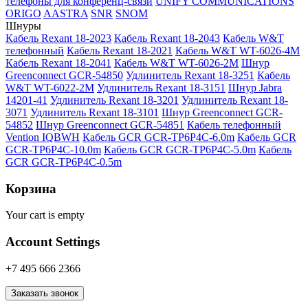
телефоны для конференц-связи
UNIFY COMMUNICATIONS
ORIGO
AASTRA
SNR
SNOM
Шнуры
Кабель Rexant 18-2023
Кабель Rexant 18-2043
Кабель W&T
телефонный
Кабель Rexant 18-2021
Кабель W&T WT-6026-4M
Кабель Rexant 18-2041
Кабель W&T WT-6026-2M
Шнур
Greenconnect GCR-54850
Удлинитель Rexant 18-3251
Кабель
W&T WT-6022-2M
Удлинитель Rexant 18-3151
Шнур Jabra
14201-41
Удлинитель Rexant 18-3201
Удлинитель Rexant 18-
3071
Удлинитель Rexant 18-3101
Шнур Greenconnect GCR-
54852
Шнур Greenconnect GCR-54851
Кабель телефонный
Vention IQBWH
Кабель GCR GCR-TP6P4C-6.0m
Кабель GCR
GCR-TP6P4C-10.0m
Кабель GCR GCR-TP6P4C-5.0m
Кабель
GCR GCR-TP6P4C-0.5m
Корзина
Your cart is empty
Account Settings
+7 495 666 2366
Заказать звонок