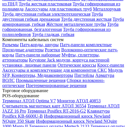
из ПНД
Труба жесткая пластиковая
Труба гофрированная из
полиамида
Аксессуары для пластиковых труб
Металлорукав
Труба двустенная гибкая электротехническая
Труба
двустенная гибкая дренажная
Труба двустенная жесткая
Труба
армированная, гибкая
Жёсткие металлические трубы
Труба
гофрированная, безгалогенная
Труба гофрированная из
полиолефинов
Труба гладкая, гибкая
Компоненты кабельных систем
Разъемы
Патч-корды, шнуры
Патч-панели комплектные
Проходные адаптеры
Розетки
Волоконно-оптические патч-
корды
Патч-панели наборные
Муфты, сплиттеры,
аттенюаторы
Keystone Jack модули, корпуса настенной
установки, лицевые панели
Оптические кроссы
Кросс-панели
Аксессуары и комплектующие для компонентов СКС
Модуль
SFP, Конвертеры, Медиаконверторы
Пигтейлы
Арматура
ВОЛС
Промышленные решения
Сборки волоконно-
оптические
Претерменированные решения
Торговое оборудование
POS-оборудование
Терминал АТОЛ Optima V7
Монитор АТОЛ 40853
Считыватель магнитных карт АТОЛ 36554
Терминал АТОЛ
JAZZ 16 Pro
Терминал Posiflex RT-2016-G2
Клавиатура
Posiflex KB-6600U-B
Информационный киоск Newland
NQuire 350 Skate
Информационный киоск Newland NQuire
1000 Manta II
Терминал оплаты Mertech 2133
Терминал оплаты