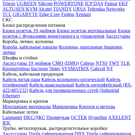
Telesis
UGREEN
Silicom
POWERTONE
ICP DAS
Finisar
EKF
ALTUSEN KVM
Alcatel
TIANDY
URSA
Teltonika Networks
TCL
GIGABYTE
Edge-Core
Fujitsu
Xenium
СКС
Блоки распределения питания
Блоки розеток 19 дюймов
Блоки розеток вертикальные
Блоки
розеток с функциями мониторинга и управления
Аксессуары
Короба, лючки, колонны
Короба, кабельные каналы
Колонны, напольные башенки,
лючки
Шкафы и стойки
Аксессуары 19 дюймов
CMO (ЦМО)
Cabeus
NTSS
TWT
TLK
Кронштейны
Бастион
5bites
SYSMATRIX
Cabcoil
NT
Кабель, кабельная продукция
Кабель витая пара
Кабель волоконно-оптический
Кабель
телефонный
Кабель коаксиальный
Кабель интерфейсный (RS-
422/485/232)
Кабель для промышленных сетей (Industrial
Ethernet)
Маркировка и крепеж
Монтажные материалы
Маркировка
Крепеж и метизы
Кабельные лотки
Lanmaster
DKC/ДКС
Промрукав
ОСТЕК
Hyperline
AXELENT
IEK
Трубы, металлорукав, распределительные коробки
Аксессуары
Труба гофрированная ПВХ
Труба гофрированная