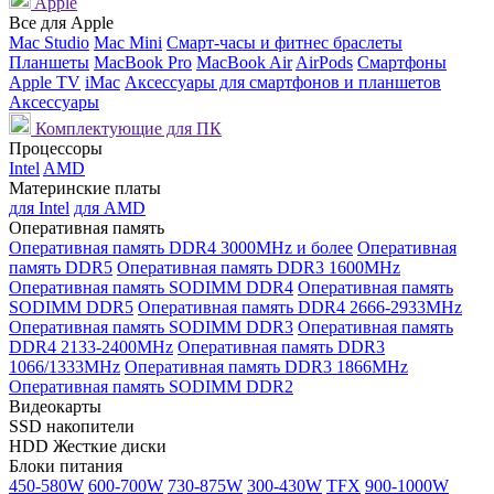
Apple
Все для Apple
Mac Studio
Mac Mini
Смарт-часы и фитнес браслеты
Планшеты
MacBook Pro
MacBook Air
AirPods
Смартфоны
Apple TV
iMac
Аксессуары для смартфонов и планшетов
Аксессуары
Комплектующие для ПК
Процессоры
Intel
AMD
Материнские платы
для Intel
для AMD
Оперативная память
Оперативная память DDR4 3000MHz и более
Оперативная
память DDR5
Оперативная память DDR3 1600MHz
Оперативная память SODIMM DDR4
Оперативная память
SODIMM DDR5
Оперативная память DDR4 2666-2933MHz
Оперативная память SODIMM DDR3
Оперативная память
DDR4 2133-2400MHz
Оперативная память DDR3
1066/1333MHz
Оперативная память DDR3 1866MHz
Оперативная память SODIMM DDR2
Видеокарты
SSD накопители
HDD Жесткие диски
Блоки питания
450-580W
600-700W
730-875W
300-430W
TFX
900-1000W