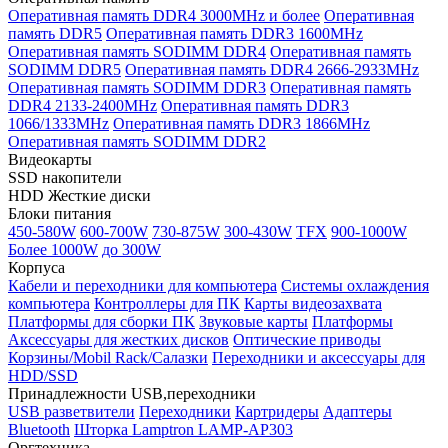
Оперативная память DDR4 3000MHz и более
Оперативная
память DDR5
Оперативная память DDR3 1600MHz
Оперативная память SODIMM DDR4
Оперативная память
SODIMM DDR5
Оперативная память DDR4 2666-2933MHz
Оперативная память SODIMM DDR3
Оперативная память
DDR4 2133-2400MHz
Оперативная память DDR3
1066/1333MHz
Оперативная память DDR3 1866MHz
Оперативная память SODIMM DDR2
Видеокарты
SSD накопители
HDD Жесткие диски
Блоки питания
450-580W
600-700W
730-875W
300-430W
TFX
900-1000W
Более 1000W
до 300W
Корпуса
Кабели и переходники для компьютера
Системы охлаждения
компьютера
Контроллеры для ПК
Карты видеозахвата
Платформы для сборки ПК
Звуковые карты
Платформы
Аксессуары для жестких дисков
Оптические приводы
Корзины/Mobil Rack/Салазки
Переходники и аксессуары для
HDD/SSD
Принадлежности USB,переходники
USB разветвители
Переходники
Картридеры
Адаптеры
Bluetooth
Шторка Lamptron LAMP-AP303
Оргтехника