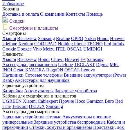
Избранное
Корзина
Доставка и оплата
О компании
Контакты
Помощь
Скидки
Смартфоны и планшеты
Смартфоны
Xiaomi
Blackview
Samsung
Realme
OPPO
Nokia
Honor
Huawei
Ulefone
Xenium
COOLPAD
Nothing Phone
TECNO
Inoi
Infinix
Google
Doogee
Vivo
Meizu
ITEL
OSCAL
UMIDIGI
Планшеты
Xiaomi
Blackview
Honor
Chuwi
Huawei
F+
Samsung
Аксессуары для планшетов
Ulefone
TECLAST
Digma
MIG
INOI
Getac
KVADRA
RuggON
OSCAL
Lenovo
Наушники
Сотовые телефоны
Внешние аккумуляторы (Power
Bank)
Аксессуары для наушников
Зарядные устройства
Батарейки
Аккумуляторы
Зарядные устройства
Кабели для смартфонов и планшетов
UGREEN
Xiaomi
Cablexpert
Прочие
Hoco
Garnizon
Buro
Red
Line
Telecom
DELUX
Samsung
Аксессуары для смартфонов
Зарядные устройства сетевые
Аккумуляторы внешние
универсальные
Зарядные устройства беспроводные
Кабели и
переходники
Стяжки, хомуты и органайзеры
Подставки, док-