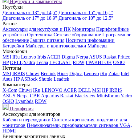
Ноутбуки и компьютеры
Ноутбуки
Диагональ от 13" до 14,5"
Диагональ от 15" до 16,1"
Диагональ от 17" до 18.9"
Диагональ от 10" до 12,5"
Разное
Аксессуары для ноутбуков и ПК
Мониторы
Периферийные
устройства
Оргтехника
Сетевое оборудование
Программное
обеспечение
Защита питания
Носители информации
Батарейки
Майнеры и криптокошельки
Майнеры
Моноблоки
MSI
IRu
Lenovo
Irbis
ACER
Digma
Nerpa
ASUS
Raskat
Prittec
HP
DELL
Yadro
Тесла
TECLAST
RDW
ГРАВИТОН
OSIO
Неттопы
MSI
IRBIS
Chuwi
Beelink
Hiper
Digma
Lenovo
iRu
Zotac
Intel
Asus
HP
ASRock
Shuttle
Leadtek
Компьютеры
X-Com
Chuwi
IRu
LENOVO
ACER
DELL
MSI
HP
IRBIS
ASUS
Nerpa
CBR
Aquarius
Raskat
Blackview
Minisforum
Yadro
OSIO
Lyambda
RDW
Периферия
Аксессуары для мониторов
Кабели и переходники
Системы крепления, подставки для
мониторов
Переключатели, преобразователи сигналов VGA,
HDMI
Внешние накопители данных