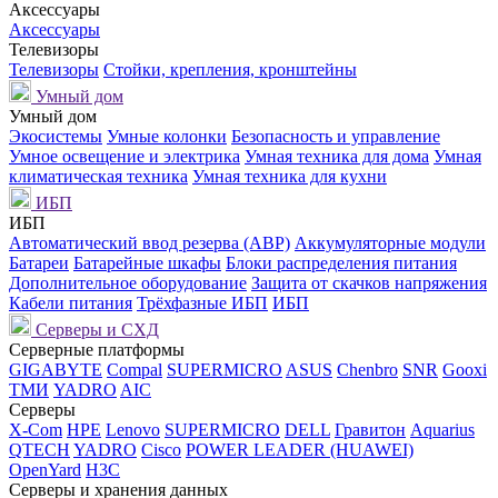
Аксессуары
Аксессуары
Телевизоры
Телевизоры
Стойки, крепления, кронштейны
Умный дом
Умный дом
Экосистемы
Умные колонки
Безопасность и управление
Умное освещение и электрика
Умная техника для дома
Умная
климатическая техника
Умная техника для кухни
ИБП
ИБП
Автоматический ввод резерва (АВР)
Аккумуляторные модули
Батареи
Батарейные шкафы
Блоки распределения питания
Дополнительное оборудование
Защита от скачков напряжения
Кабели питания
Трёхфазные ИБП
ИБП
Серверы и СХД
Серверные платформы
GIGABYTE
Compal
SUPERMICRO
ASUS
Chenbro
SNR
Gooxi
ТМИ
YADRO
AIC
Серверы
X-Com
HPE
Lenovo
SUPERMICRO
DELL
Гравитон
Aquarius
QTECH
YADRO
Cisco
POWER LEADER (HUAWEI)
OpenYard
H3C
Серверы и хранения данных