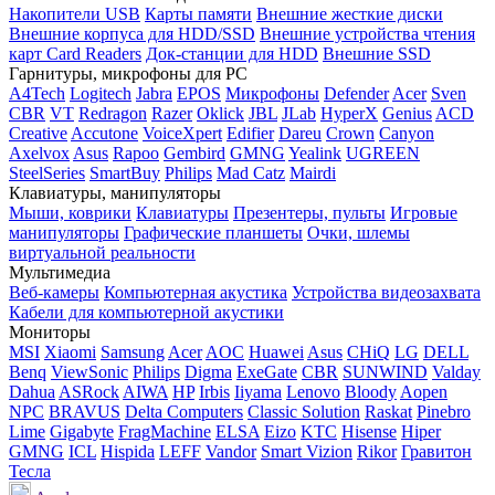
Накопители USB
Карты памяти
Внешние жесткие диски
Внешние корпуса для HDD/SSD
Внешние устройства чтения
карт Card Readers
Док-станции для HDD
Внешние SSD
Гарнитуры, микрофоны для PC
A4Tech
Logitech
Jabra
EPOS
Микрофоны
Defender
Acer
Sven
CBR
VT
Redragon
Razer
Oklick
JBL
JLab
HyperX
Genius
ACD
Creative
Accutone
VoiceXpert
Edifier
Dareu
Crown
Canyon
Axelvox
Asus
Rapoo
Gembird
GMNG
Yealink
UGREEN
SteelSeries
SmartBuy
Philips
Mad Catz
Mairdi
Клавиатуры, манипуляторы
Мыши, коврики
Клавиатуры
Презентеры, пульты
Игровые
манипуляторы
Графические планшеты
Очки, шлемы
виртуальной реальности
Мультимедиа
Веб-камеры
Компьютерная акустика
Устройства видеозахвата
Кабели для компьютерной акустики
Мониторы
MSI
Xiaomi
Samsung
Acer
AOC
Huawei
Asus
CHiQ
LG
DELL
Benq
ViewSonic
Philips
Digma
ExeGate
CBR
SUNWIND
Valday
Dahua
ASRock
AIWA
HP
Irbis
Iiyama
Lenovo
Bloody
Aopen
NPC
BRAVUS
Delta Computers
Classic Solution
Raskat
Pinebro
Lime
Gigabyte
FragMachine
ELSA
Eizo
KTC
Hisense
Hiper
GMNG
ICL
Hispida
LEFF
Vandor
Smart Vizion
Rikor
Гравитон
Тесла