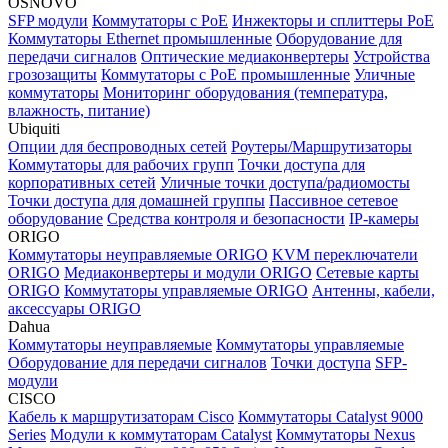
OSNOVO
SFP модули
Коммутаторы c PoE
Инжекторы и сплиттеры PoE
Коммутаторы Ethernet промышленные
Оборудование для
передачи сигналов
Оптические медиаконвертеры
Устройства
грозозащиты
Коммутаторы с PoE промышленные
Уличные
коммутаторы
Мониторинг оборудования (температура,
влажность, питание)
Ubiquiti
Опции для беспроводных сетей
Роутеры/Маршрутизаторы
Коммутаторы для рабочих групп
Точки доступа для
корпоративных сетей
Уличные точки доступа/радиомосты
Точки доступа для домашней группы
Пассивное сетевое
оборудование
Средства контроля и безопасности
IP-камеры
ORIGO
Коммутаторы неуправляемые ORIGO
KVM переключатели
ORIGO
Медиаконвертеры и модули ORIGO
Сетевые карты
ORIGO
Коммутаторы управляемые ORIGO
Антенны, кабели,
аксессуары ORIGO
Dahua
Коммутаторы неуправляемые
Коммутаторы управляемые
Оборудование для передачи сигналов
Точки доступа
SFP-
модули
CISCO
Кабель к маршрутизаторам Cisco
Коммутаторы Catalyst 9000
Series
Модули к коммутаторам Catalyst
Коммутаторы Nexus