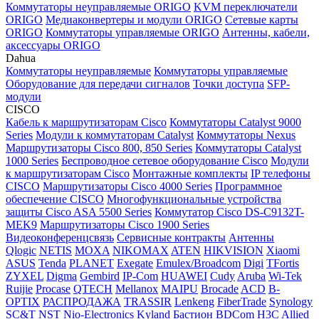
Коммутаторы неуправляемые ORIGO
KVM переключатели
ORIGO
Медиаконвертеры и модули ORIGO
Сетевые карты
ORIGO
Коммутаторы управляемые ORIGO
Антенны, кабели,
аксессуары ORIGO
Dahua
Коммутаторы неуправляемые
Коммутаторы управляемые
Оборудование для передачи сигналов
Точки доступа
SFP-
модули
CISCO
Кабель к маршрутизаторам Cisco
Коммутаторы Catalyst 9000
Series
Модули к коммутаторам Catalyst
Коммутаторы Nexus
Маршрутизаторы Cisco 800, 850 Series
Коммутаторы Catalyst
1000 Series
Беспроводное сетевое оборудование Cisco
Модули
к маршрутизаторам Cisco
Монтажные комплекты
IP телефоны
СISCO
Маршрутизаторы Cisco 4000 Series
Программное
обеспечение СISCO
Многофункциональные устройства
защиты Cisco ASA 5500 Series
Коммутатор Cisco DS-C9132T-
MEK9
Маршрутизаторы Cisco 1900 Series
Видеоконференцсвязь
Сервисные контракты
Антенны
Qlogic
NETIS
MOXA
NIKOMAX
ATEN
HIKVISION
Xiaomi
ASUS
Tenda
PLANET
Exegate
Emulex/Broadcom
Digi
TFortis
ZYXEL
Digma
Gembird
IP-Com
HUAWEI
Cudy
Aruba
Wi-Tek
Ruijie
Procase
QTECH
Mellanox
MAIPU
Brocade
ACD
B-
OPTIX
РАСПРОДАЖА
TRASSIR
Lenkeng
FiberTrade
Synology
SC&T
NST
Nio-Electronics
Kyland
Бастион
BDCom
H3C
Allied