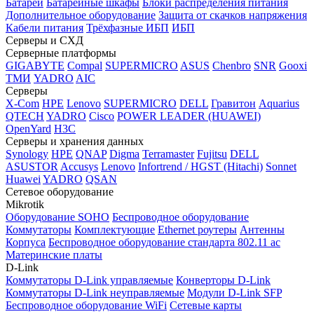
Батареи
Батарейные шкафы
Блоки распределения питания
Дополнительное оборудование
Защита от скачков напряжения
Кабели питания
Трёхфазные ИБП
ИБП
Серверы и СХД
Серверные платформы
GIGABYTE
Compal
SUPERMICRO
ASUS
Chenbro
SNR
Gooxi
ТМИ
YADRO
AIC
Серверы
X-Com
HPE
Lenovo
SUPERMICRO
DELL
Гравитон
Aquarius
QTECH
YADRO
Cisco
POWER LEADER (HUAWEI)
OpenYard
H3C
Серверы и хранения данных
Synology
HPE
QNAP
Digma
Terramaster
Fujitsu
DELL
ASUSTOR
Accusys
Lenovo
Infortrend / HGST (Hitachi)
Sonnet
Huawei
YADRO
QSAN
Сетевое оборудование
Mikrotik
Оборудование SOHO
Беспроводное оборудование
Коммутаторы
Комплектующие
Ethernet роутеры
Антенны
Корпуса
Беспроводное оборудование стандарта 802.11 ас
Материнские платы
D-Link
Коммутаторы D-Link управляемые
Конверторы D-Link
Коммутаторы D-Link неуправляемые
Модули D-Link SFP
Беспроводное оборудование WiFi
Сетевые карты