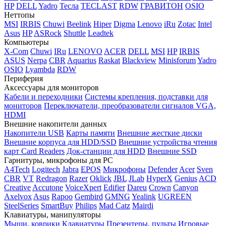
HP
DELL
Yadro
Тесла
TECLAST
RDW
ГРАВИТОН
OSIO
Неттопы
MSI
IRBIS
Chuwi
Beelink
Hiper
Digma
Lenovo
iRu
Zotac
Intel
Asus
HP
ASRock
Shuttle
Leadtek
Компьютеры
X-Com
Chuwi
IRu
LENOVO
ACER
DELL
MSI
HP
IRBIS
ASUS
Nerpa
CBR
Aquarius
Raskat
Blackview
Minisforum
Yadro
OSIO
Lyambda
RDW
Периферия
Аксессуары для мониторов
Кабели и переходники
Системы крепления, подставки для
мониторов
Переключатели, преобразователи сигналов VGA,
HDMI
Внешние накопители данных
Накопители USB
Карты памяти
Внешние жесткие диски
Внешние корпуса для HDD/SSD
Внешние устройства чтения
карт Card Readers
Док-станции для HDD
Внешние SSD
Гарнитуры, микрофоны для PC
A4Tech
Logitech
Jabra
EPOS
Микрофоны
Defender
Acer
Sven
CBR
VT
Redragon
Razer
Oklick
JBL
JLab
HyperX
Genius
ACD
Creative
Accutone
VoiceXpert
Edifier
Dareu
Crown
Canyon
Axelvox
Asus
Rapoo
Gembird
GMNG
Yealink
UGREEN
SteelSeries
SmartBuy
Philips
Mad Catz
Mairdi
Клавиатуры, манипуляторы
Мыши, коврики
Клавиатуры
Презентеры, пульты
Игровые