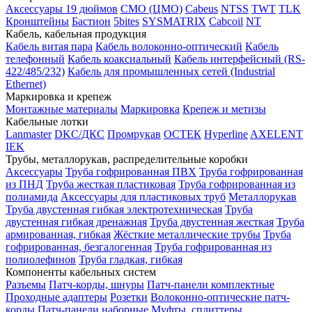
Аксессуары 19 дюймов
CMO (ЦМО)
Cabeus
NTSS
TWT
TLK
Кронштейны
Бастион
5bites
SYSMATRIX
Cabcoil
NT
Кабель, кабельная продукция
Кабель витая пара
Кабель волоконно-оптический
Кабель
телефонный
Кабель коаксиальный
Кабель интерфейсный (RS-
422/485/232)
Кабель для промышленных сетей (Industrial
Ethernet)
Маркировка и крепеж
Монтажные материалы
Маркировка
Крепеж и метизы
Кабельные лотки
Lanmaster
DKC/ДКС
Промрукав
ОСТЕК
Hyperline
AXELENT
IEK
Трубы, металлорукав, распределительные коробки
Аксессуары
Труба гофрированная ПВХ
Труба гофрированная
из ПНД
Труба жесткая пластиковая
Труба гофрированная из
полиамида
Аксессуары для пластиковых труб
Металлорукав
Труба двустенная гибкая электротехническая
Труба
двустенная гибкая дренажная
Труба двустенная жесткая
Труба
армированная, гибкая
Жёсткие металлические трубы
Труба
гофрированная, безгалогенная
Труба гофрированная из
полиолефинов
Труба гладкая, гибкая
Компоненты кабельных систем
Разъемы
Патч-корды, шнуры
Патч-панели комплектные
Проходные адаптеры
Розетки
Волоконно-оптические патч-
корды
Патч-панели наборные
Муфты, сплиттеры,