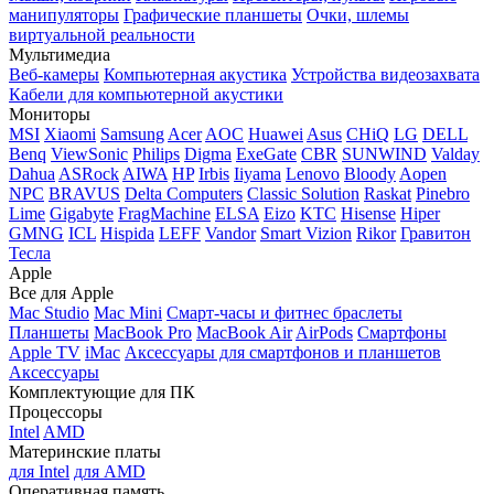
манипуляторы
Графические планшеты
Очки, шлемы
виртуальной реальности
Мультимедиа
Веб-камеры
Компьютерная акустика
Устройства видеозахвата
Кабели для компьютерной акустики
Мониторы
MSI
Xiaomi
Samsung
Acer
AOC
Huawei
Asus
CHiQ
LG
DELL
Benq
ViewSonic
Philips
Digma
ExeGate
CBR
SUNWIND
Valday
Dahua
ASRock
AIWA
HP
Irbis
Iiyama
Lenovo
Bloody
Aopen
NPC
BRAVUS
Delta Computers
Classic Solution
Raskat
Pinebro
Lime
Gigabyte
FragMachine
ELSA
Eizo
KTC
Hisense
Hiper
GMNG
ICL
Hispida
LEFF
Vandor
Smart Vizion
Rikor
Гравитон
Тесла
Apple
Все для Apple
Mac Studio
Mac Mini
Смарт-часы и фитнес браслеты
Планшеты
MacBook Pro
MacBook Air
AirPods
Смартфоны
Apple TV
iMac
Аксессуары для смартфонов и планшетов
Аксессуары
Комплектующие для ПК
Процессоры
Intel
AMD
Материнские платы
для Intel
для AMD
Оперативная память