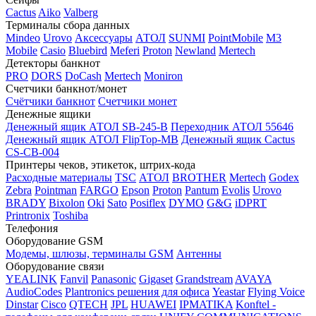
Cactus
Aiko
Valberg
Терминалы сбора данных
Mindeo
Urovo
Аксессуары
АТОЛ
SUNMI
PointMobile
M3
Mobile
Casio
Bluebird
Meferi
Proton
Newland
Mertech
Детекторы банкнот
PRO
DORS
DoCash
Mertech
Moniron
Счетчики банкнот/монет
Счётчики банкнот
Счетчики монет
Денежные ящики
Денежный ящик АТОЛ SB-245-B
Переходник АТОЛ 55646
Денежный ящик АТОЛ FlipTop-MB
Денежный ящик Cactus
CS-CB-004
Принтеры чеков, этикеток, штрих-кода
Расходные материалы
TSC
АТОЛ
BROTHER
Mertech
Godex
Zebra
Pointman
FARGO
Epson
Proton
Pantum
Evolis
Urovo
BRADY
Bixolon
Oki
Sato
Posiflex
DYMO
G&G
iDPRT
Printronix
Toshiba
Телефония
Оборудование GSM
Модемы, шлюзы, терминалы GSM
Антенны
Оборудование связи
YEALINK
Fanvil
Panasonic
Gigaset
Grandstream
AVAYA
AudioCodes
Plantronics решения для офиса
Yeastar
Flying Voice
Dinstar
Cisco
QTECH
JPL
HUAWEI
IPMATIKA
Konftel -