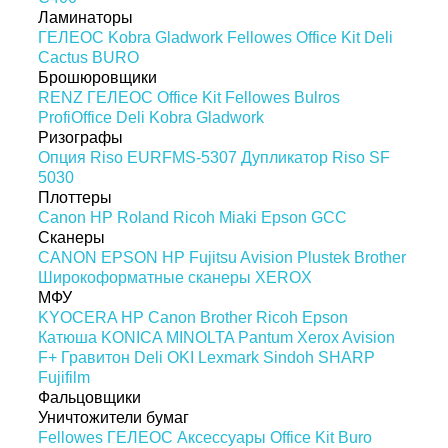
Ламинаторы
ГЕЛЕОС
Kobra
Gladwork
Fellowes
Office Kit
Deli
Cactus
BURO
Брошюровщики
RENZ
ГЕЛЕОС
Office Kit
Fellowes
Bulros
ProfiOffice
Deli
Kobra
Gladwork
Ризографы
Опция Riso EURFMS-5307
Дупликатор Riso SF
5030
Плоттеры
Canon
HP
Roland
Ricoh
Miaki
Epson
GCC
Сканеры
CANON
EPSON
HP
Fujitsu
Avision
Plustek
Brother
Широкоформатные сканеры
XEROX
МФУ
KYOCERA
HP
Canon
Brother
Ricoh
Epson
Катюша
KONICA MINOLTA
Pantum
Xerox
Avision
F+
Гравитон
Deli
OKI
Lexmark
Sindoh
SHARP
Fujifilm
Фальцовщики
Уничтожители бумаг
Fellowes
ГЕЛЕОС
Аксессуары
Office Kit
Buro