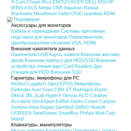
X-Com
Chuwi
IRu
LENOVO
ACER
DELL
MSI
HP
IRBIS
ASUS
Nerpa
CBR
Aquarius
Raskat
Blackview
Minisforum
Yadro
OSIO
Lyambda
RDW
Периферия
Аксессуары для мониторов
Кабели и переходники
Системы крепления,
подставки для мониторов
Переключатели,
преобразователи сигналов VGA, HDMI
Внешние накопители данных
Накопители USB
Карты памяти
Внешние жесткие
диски
Внешние корпуса для HDD/SSD
Внешние
устройства чтения карт Card Readers
Док-
станции для HDD
Внешние SSD
Гарнитуры, микрофоны для PC
A4Tech
Logitech
Jabra
EPOS
Микрофоны
Defender
Acer
Sven
CBR
VT
Redragon
Razer
Oklick
JBL
JLab
HyperX
Genius
ACD
Creative
Accutone
VoiceXpert
Edifier
Dareu
Crown
Canyon
Axelvox
Asus
Rapoo
Gembird
GMNG
Yealink
UGREEN
SteelSeries
SmartBuy
Philips
Mad Catz
Mairdi
Клавиатуры, манипуляторы
Мыши, коврики
Клавиатуры
Презентеры, пульты