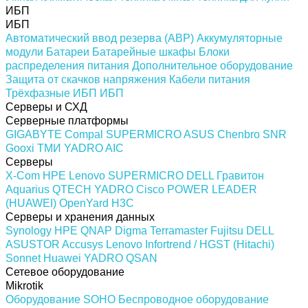
ИБП
ИБП
Автоматический ввод резерва (АВР)
Аккумуляторные
модули
Батареи
Батарейные шкафы
Блоки
распределения питания
Дополнительное оборудование
Защита от скачков напряжения
Кабели питания
Трёхфазные ИБП
ИБП
Серверы и СХД
Серверные платформы
GIGABYTE
Compal
SUPERMICRO
ASUS
Chenbro
SNR
Gooxi
ТМИ
YADRO
AIC
Серверы
X-Com
HPE
Lenovo
SUPERMICRO
DELL
Гравитон
Aquarius
QTECH
YADRO
Cisco
POWER LEADER
(HUAWEI)
OpenYard
H3C
Серверы и хранения данных
Synology
HPE
QNAP
Digma
Terramaster
Fujitsu
DELL
ASUSTOR
Accusys
Lenovo
Infortrend / HGST (Hitachi)
Sonnet
Huawei
YADRO
QSAN
Сетевое оборудование
Mikrotik
Оборудование SOHO
Беспроводное оборудование