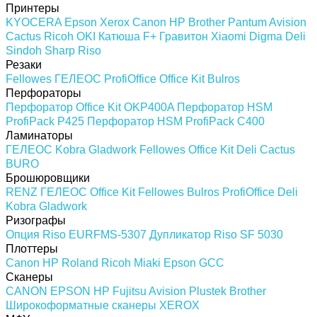
Принтеры
KYOCERA
Epson
Xerox
Canon
HP
Brother
Pantum
Avision
Cactus
Ricoh
OKI
Катюша
F+
Гравитон
Xiaomi
Digma
Deli
Sindoh
Sharp
Riso
Резаки
Fellowes
ГЕЛЕОС
ProfiOffice
Office Kit
Bulros
Перфораторы
Перфоратор Office Kit OKP400A
Перфоратор HSM
ProfiPack P425
Перфоратор HSM ProfiPack C400
Ламинаторы
ГЕЛЕОС
Kobra
Gladwork
Fellowes
Office Kit
Deli
Cactus
BURO
Брошюровщики
RENZ
ГЕЛЕОС
Office Kit
Fellowes
Bulros
ProfiOffice
Deli
Kobra
Gladwork
Ризографы
Опция Riso EURFMS-5307
Дупликатор Riso SF 5030
Плоттеры
Canon
HP
Roland
Ricoh
Miaki
Epson
GCC
Сканеры
CANON
EPSON
HP
Fujitsu
Avision
Plustek
Brother
Широкоформатные сканеры
XEROX