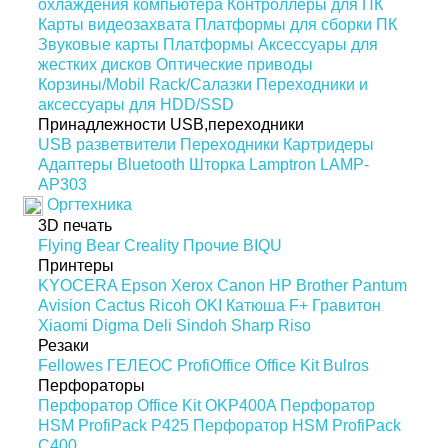
охлаждения компьютера
Контроллеры для ПК
Карты видеозахвата
Платформы для сборки ПК
Звуковые карты
Платформы
Аксессуары для
жестких дисков
Оптические приводы
Корзины/Mobil Rack/Салазки
Переходники и
аксессуары для HDD/SSD
Принадлежности USB,переходники
USB разветвители
Переходники
Картридеры
Адаптеры Bluetooth
Шторка Lamptron LAMP-
AP303
Оргтехника
3D печать
Flying Bear
Creality
Прочие
BIQU
Принтеры
KYOCERA
Epson
Xerox
Canon
HP
Brother
Pantum
Avision
Cactus
Ricoh
OKI
Катюша
F+
Гравитон
Xiaomi
Digma
Deli
Sindoh
Sharp
Riso
Резаки
Fellowes
ГЕЛЕОС
ProfiOffice
Office Kit
Bulros
Перфораторы
Перфоратор Office Kit OKP400A
Перфоратор
HSM ProfiPack P425
Перфоратор HSM ProfiPack
C400