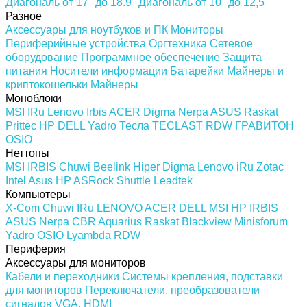
Диагональ от 17" до 18.9"
Диагональ от 10" до 12,5"
Разное
Аксессуары для ноутбуков и ПК
Мониторы
Периферийные устройства
Оргтехника
Сетевое
оборудование
Программное обеспечение
Защита
питания
Носители информации
Батарейки
Майнеры и
криптокошельки
Майнеры
Моноблоки
MSI
IRu
Lenovo
Irbis
ACER
Digma
Nerpa
ASUS
Raskat
Prittec
HP
DELL
Yadro
Тесла
TECLAST
RDW
ГРАВИТОН
OSIO
Неттопы
MSI
IRBIS
Chuwi
Beelink
Hiper
Digma
Lenovo
iRu
Zotac
Intel
Asus
HP
ASRock
Shuttle
Leadtek
Компьютеры
X-Com
Chuwi
IRu
LENOVO
ACER
DELL
MSI
HP
IRBIS
ASUS
Nerpa
CBR
Aquarius
Raskat
Blackview
Minisforum
Yadro
OSIO
Lyambda
RDW
Периферия
Аксессуары для мониторов
Кабели и переходники
Системы крепления, подставки
для мониторов
Переключатели, преобразователи
сигналов VGA, HDMI