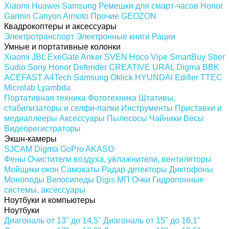
Xiaomi
Huawei
Samsung
Ремешки для смарт-часов
Honor
Garmin
Canyon
Aimoto
Прочие
GEOZON
Квадрокоптеры и аксессуары
Электротранспорт
Электронные книги
Рации
Умные и портативные колонки
Xiaomi
JBL
ExeGate
Anker
SVEN
Hoco
Vipe
SmartBuy
Sber
Sudio
Sony
Honor
Defender
CREATIVE
URAL
Digma
BBK
ACEFAST
A4Tech
Samsung
Oklick
HYUNDAI
Edifier
TTEC
Microlab
Lyambda
Портативная техника
Фототехника
Штативы,
стабилизаторы и селфи-палки
Инструменты
Приставки и
медиаплееры
Аксессуары
Пылесосы
Чайники
Весы
Видеорегистраторы
Экшн-камеры
SJCAM
Digma
GoPro
AKASO
Фены
Очистители воздуха, увлажнители, вентиляторы
Мойщики окон
Самокаты
Радар-детекторы
Диктофоны
Моноподы
Велосипеды
Digis МП
Очки
Гидропонные
системы, аксессуары
Ноутбуки и компьютеры
Ноутбуки
Диагональ от 13" до 14,5"
Диагональ от 15" до 16,1"