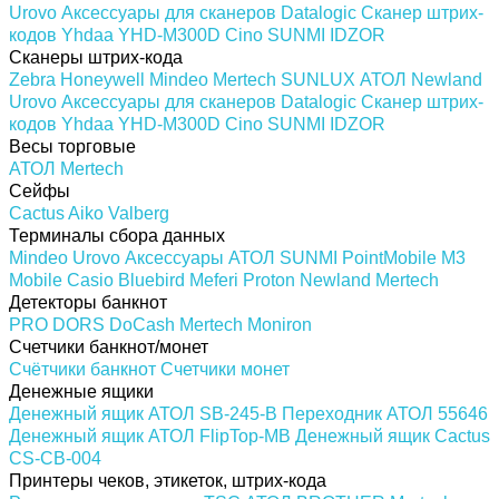
Urovo
Аксессуары для сканеров
Datalogic
Сканер штрих-
кодов Yhdaa YHD-M300D
Cino
SUNMI
IDZOR
Сканеры штрих-кода
Zebra
Honeywell
Mindeo
Mertech
SUNLUX
АТОЛ
Newland
Urovo
Аксессуары для сканеров
Datalogic
Сканер штрих-
кодов Yhdaa YHD-M300D
Cino
SUNMI
IDZOR
Весы торговые
АТОЛ
Mertech
Сейфы
Cactus
Aiko
Valberg
Терминалы сбора данных
Mindeo
Urovo
Аксессуары
АТОЛ
SUNMI
PointMobile
M3
Mobile
Casio
Bluebird
Meferi
Proton
Newland
Mertech
Детекторы банкнот
PRO
DORS
DoCash
Mertech
Moniron
Счетчики банкнот/монет
Счётчики банкнот
Счетчики монет
Денежные ящики
Денежный ящик АТОЛ SB-245-B
Переходник АТОЛ 55646
Денежный ящик АТОЛ FlipTop-MB
Денежный ящик Cactus
CS-CB-004
Принтеры чеков, этикеток, штрих-кода