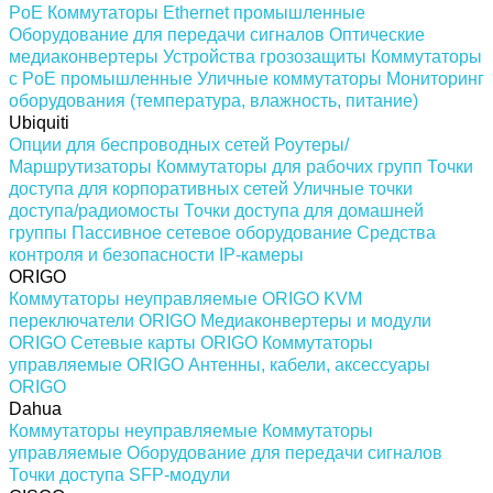
PoE
Коммутаторы Ethernet промышленные
Оборудование для передачи сигналов
Оптические
медиаконвертеры
Устройства грозозащиты
Коммутаторы
с PoE промышленные
Уличные коммутаторы
Мониторинг
оборудования (температура, влажность, питание)
Ubiquiti
Опции для беспроводных сетей
Роутеры/
Маршрутизаторы
Коммутаторы для рабочих групп
Точки
доступа для корпоративных сетей
Уличные точки
доступа/радиомосты
Точки доступа для домашней
группы
Пассивное сетевое оборудование
Средства
контроля и безопасности
IP-камеры
ORIGO
Коммутаторы неуправляемые ORIGO
KVM
переключатели ORIGO
Медиаконвертеры и модули
ORIGO
Сетевые карты ORIGO
Коммутаторы
управляемые ORIGO
Антенны, кабели, аксессуары
ORIGO
Dahua
Коммутаторы неуправляемые
Коммутаторы
управляемые
Оборудование для передачи сигналов
Точки доступа
SFP-модули