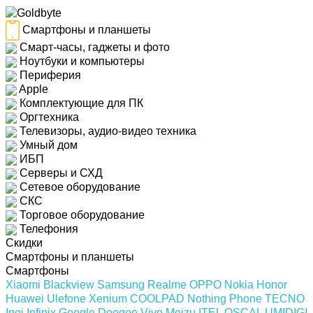
Смартфоны и планшеты
Смарт-часы, гаджеты и фото
Ноутбуки и компьютеры
Периферия
Apple
Комплектующие для ПК
Оргтехника
Телевизоры, аудио-видео техника
Умный дом
ИБП
Серверы и СХД
Сетевое оборудование
СКС
Торговое оборудование
Телефония
Скидки
Смартфоны и планшеты
Смартфоны
Xiaomi
Blackview
Samsung
Realme
OPPO
Nokia
Honor
Huawei
Ulefone
Xenium
COOLPAD
Nothing Phone
TECNO
Inoi
Infinix
Google
Doogee
Vivo
Meizu
ITEL
OSCAL
UMIDIGI