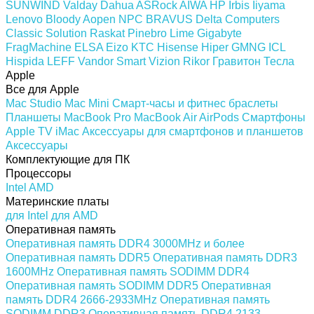
SUNWIND
Valday
Dahua
ASRock
AIWA
HP
Irbis
Iiyama
Lenovo
Bloody
Aopen
NPC
BRAVUS
Delta Computers
Classic Solution
Raskat
Pinebro
Lime
Gigabyte
FragMachine
ELSA
Eizo
KTC
Hisense
Hiper
GMNG
ICL
Hispida
LEFF
Vandor
Smart Vizion
Rikor
Гравитон
Тесла
Apple
Все для Apple
Mac Studio
Mac Mini
Смарт-часы и фитнес браслеты
Планшеты
MacBook Pro
MacBook Air
AirPods
Смартфоны
Apple TV
iMac
Аксессуары для смартфонов и планшетов
Аксессуары
Комплектующие для ПК
Процессоры
Intel
AMD
Материнские платы
для Intel
для AMD
Оперативная память
Оперативная память DDR4 3000MHz и более
Оперативная память DDR5
Оперативная память DDR3
1600MHz
Оперативная память SODIMM DDR4
Оперативная память SODIMM DDR5
Оперативная
память DDR4 2666-2933MHz
Оперативная память
SODIMM DDR3
Оперативная память DDR4 2133-