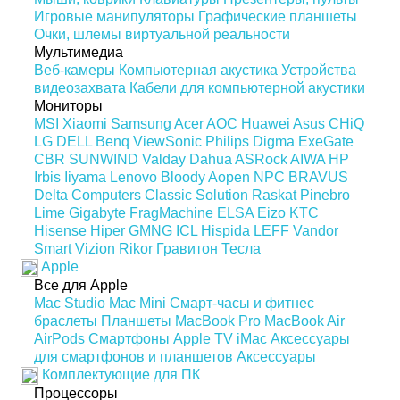
Игровые манипуляторы
Графические планшеты
Очки, шлемы виртуальной реальности
Мультимедиа
Веб-камеры
Компьютерная акустика
Устройства
видеозахвата
Кабели для компьютерной акустики
Мониторы
MSI
Xiaomi
Samsung
Acer
AOC
Huawei
Asus
CHiQ
LG
DELL
Benq
ViewSonic
Philips
Digma
ExeGate
CBR
SUNWIND
Valday
Dahua
ASRock
AIWA
HP
Irbis
Iiyama
Lenovo
Bloody
Aopen
NPC
BRAVUS
Delta Computers
Classic Solution
Raskat
Pinebro
Lime
Gigabyte
FragMachine
ELSA
Eizo
KTC
Hisense
Hiper
GMNG
ICL
Hispida
LEFF
Vandor
Smart Vizion
Rikor
Гравитон
Тесла
Apple
Все для Apple
Mac Studio
Mac Mini
Смарт-часы и фитнес
браслеты
Планшеты
MacBook Pro
MacBook Air
AirPods
Смартфоны
Apple TV
iMac
Аксессуары
для смартфонов и планшетов
Аксессуары
Комплектующие для ПК
Процессоры