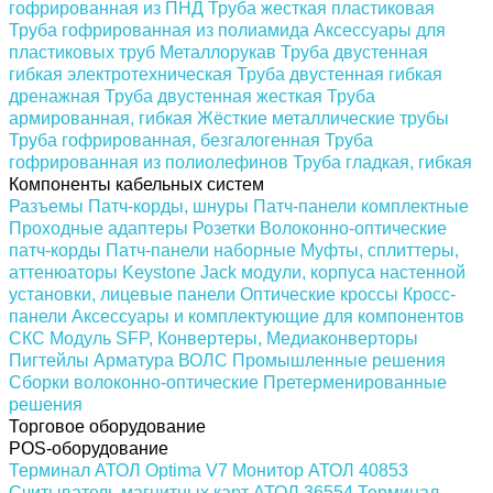
гофрированная из ПНД
Труба жесткая пластиковая
Труба гофрированная из полиамида
Аксессуары для
пластиковых труб
Металлорукав
Труба двустенная
гибкая электротехническая
Труба двустенная гибкая
дренажная
Труба двустенная жесткая
Труба
армированная, гибкая
Жёсткие металлические трубы
Труба гофрированная, безгалогенная
Труба
гофрированная из полиолефинов
Труба гладкая, гибкая
Компоненты кабельных систем
Разъемы
Патч-корды, шнуры
Патч-панели комплектные
Проходные адаптеры
Розетки
Волоконно-оптические
патч-корды
Патч-панели наборные
Муфты, сплиттеры,
аттенюаторы
Keystone Jack модули, корпуса настенной
установки, лицевые панели
Оптические кроссы
Кросс-
панели
Аксессуары и комплектующие для компонентов
СКС
Модуль SFP, Конвертеры, Медиаконверторы
Пигтейлы
Арматура ВОЛС
Промышленные решения
Сборки волоконно-оптические
Претерменированные
решения
Торговое оборудование
POS-оборудование
Терминал АТОЛ Optima V7
Монитор АТОЛ 40853
Считыватель магнитных карт АТОЛ 36554
Терминал