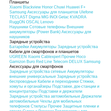
Планшеты
Xiaomi
Blackview
Honor
Chuwi
Huawei
F+
Samsung
Аксессуары для планшетов
Ulefone
TECLAST
Digma
MIG
INOI
Getac
KVADRA
RuggON
OSCAL
Lenovo
Наушники
Сотовые телефоны
Внешние
аккумуляторы (Power Bank)
Аксессуары для
наушников
Зарядные устройства
Батарейки
Аккумуляторы
Зарядные устройства
Кабели для смартфонов и планшетов
UGREEN
Xiaomi
Cablexpert
Прочие
Hoco
Garnizon
Buro
Red Line
Telecom
DELUX
Samsung
Аксессуары для смартфонов
Зарядные устройства сетевые
Аккумуляторы
внешние универсальные
Зарядные устройства
беспроводные
Кабели и переходники
Стяжки,
хомуты и органайзеры
Подставки, док-станции и
концентраторы
Подставки и держатели
Зарядные устройства автомобильные
Держатели
автомобильные
Чехлы для мобильных
телефонов
Стилусы
Прочее
Защитные пленки и