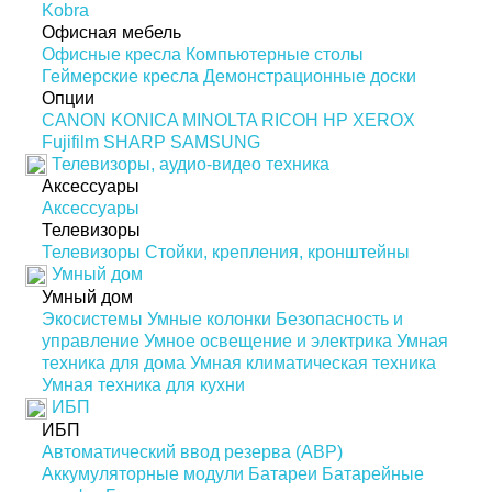
Kobra
Офисная мебель
Офисные кресла
Компьютерные столы
Геймерские кресла
Демонстрационные доски
Опции
CANON
KONICA MINOLTA
RICOH
HP
XEROX
Fujifilm
SHARP
SAMSUNG
Телевизоры, аудио-видео техника
Аксессуары
Аксессуары
Телевизоры
Телевизоры
Стойки, крепления, кронштейны
Умный дом
Умный дом
Экосистемы
Умные колонки
Безопасность и
управление
Умное освещение и электрика
Умная
техника для дома
Умная климатическая техника
Умная техника для кухни
ИБП
ИБП
Автоматический ввод резерва (АВР)
Аккумуляторные модули
Батареи
Батарейные