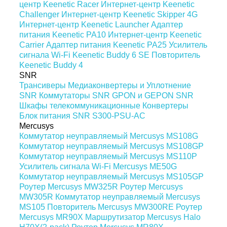
центр Keenetic Racer
Интернет-центр Keenetic
Challenger
Интернет-центр Keenetic Skipper 4G
Интернет-центр Keenetic Launcher
Адаптер
питания Keenetic PA10
Интернет-центр Keenetic
Carrier
Адаптер питания Keenetic PA25
Усилитель
сигнала Wi-Fi Keenetic Buddy 6 SE
Повторитель
Keenetic Buddy 4
SNR
Трансиверы
Медиаконвертеры и Уплотнение
SNR
Коммутаторы SNR
GPON и GEPON SNR
Шкафы телекоммуникационные
Конвертеры
Блок питания SNR S300-PSU-AC
Mercusys
Коммутатор неуправляемый Mercusys MS108G
Коммутатор неуправляемый Mercusys MS108GP
Коммутатор неуправляемый Mercusys MS110P
Усилитель сигнала Wi-Fi Mercusys ME50G
Коммутатор неуправляемый Mercusys MS105GP
Роутер Mercusys MW325R
Роутер Mercusys
MW305R
Коммутатор неуправляемый Mercusys
MS105
Повторитель Mercusys MW300RE
Роутер
Mercusys MR90X
Маршрутизатор Mercusys Halo