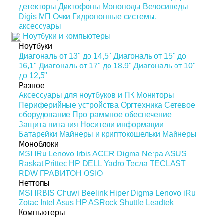
детекторы
Диктофоны
Моноподы
Велосипеды
Digis МП
Очки
Гидропонные системы,
аксессуары
Ноутбуки и компьютеры
Ноутбуки
Диагональ от 13" до 14,5"
Диагональ от 15" до
16,1"
Диагональ от 17" до 18.9"
Диагональ от 10"
до 12,5"
Разное
Аксессуары для ноутбуков и ПК
Мониторы
Периферийные устройства
Оргтехника
Сетевое
оборудование
Программное обеспечение
Защита питания
Носители информации
Батарейки
Майнеры и криптокошельки
Майнеры
Моноблоки
MSI
IRu
Lenovo
Irbis
ACER
Digma
Nerpa
ASUS
Raskat
Prittec
HP
DELL
Yadro
Тесла
TECLAST
RDW
ГРАВИТОН
OSIO
Неттопы
MSI
IRBIS
Chuwi
Beelink
Hiper
Digma
Lenovo
iRu
Zotac
Intel
Asus
HP
ASRock
Shuttle
Leadtek
Компьютеры