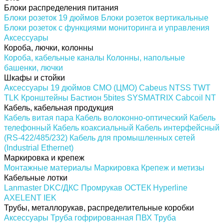
Блоки распределения питания
Блоки розеток 19 дюймов
Блоки розеток вертикальные
Блоки розеток с функциями мониторинга и управления
Аксессуары
Короба, лючки, колонны
Короба, кабельные каналы
Колонны, напольные
башенки, лючки
Шкафы и стойки
Аксессуары 19 дюймов
CMO (ЦМО)
Cabeus
NTSS
TWT
TLK
Кронштейны
Бастион
5bites
SYSMATRIX
Cabcoil
NT
Кабель, кабельная продукция
Кабель витая пара
Кабель волоконно-оптический
Кабель
телефонный
Кабель коаксиальный
Кабель интерфейсный
(RS-422/485/232)
Кабель для промышленных сетей
(Industrial Ethernet)
Маркировка и крепеж
Монтажные материалы
Маркировка
Крепеж и метизы
Кабельные лотки
Lanmaster
DKC/ДКС
Промрукав
ОСТЕК
Hyperline
AXELENT
IEK
Трубы, металлорукав, распределительные коробки
Аксессуары
Труба гофрированная ПВХ
Труба