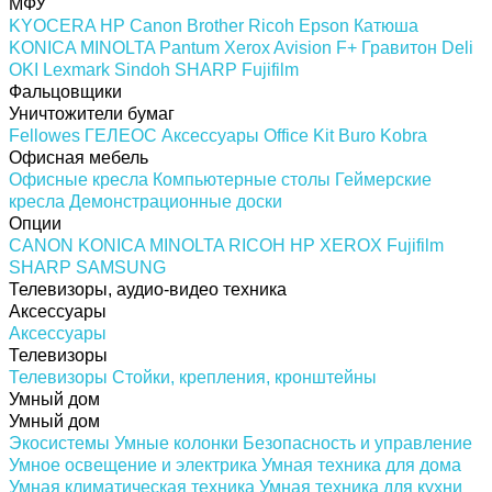
МФУ
KYOCERA
HP
Canon
Brother
Ricoh
Epson
Катюша
KONICA MINOLTA
Pantum
Xerox
Avision
F+
Гравитон
Deli
OKI
Lexmark
Sindoh
SHARP
Fujifilm
Фальцовщики
Уничтожители бумаг
Fellowes
ГЕЛЕОС
Аксессуары
Office Kit
Buro
Kobra
Офисная мебель
Офисные кресла
Компьютерные столы
Геймерские
кресла
Демонстрационные доски
Опции
CANON
KONICA MINOLTA
RICOH
HP
XEROX
Fujifilm
SHARP
SAMSUNG
Телевизоры, аудио-видео техника
Аксессуары
Аксессуары
Телевизоры
Телевизоры
Стойки, крепления, кронштейны
Умный дом
Умный дом
Экосистемы
Умные колонки
Безопасность и управление
Умное освещение и электрика
Умная техника для дома
Умная климатическая техника
Умная техника для кухни