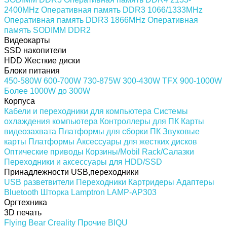
2400MHz
Оперативная память DDR3 1066/1333MHz
Оперативная память DDR3 1866MHz
Оперативная
память SODIMM DDR2
Видеокарты
SSD накопители
HDD Жесткие диски
Блоки питания
450-580W
600-700W
730-875W
300-430W
TFX
900-1000W
Более 1000W
до 300W
Корпуса
Кабели и переходники для компьютера
Системы
охлаждения компьютера
Контроллеры для ПК
Карты
видеозахвата
Платформы для сборки ПК
Звуковые
карты
Платформы
Аксессуары для жестких дисков
Оптические приводы
Корзины/Mobil Rack/Салазки
Переходники и аксессуары для HDD/SSD
Принадлежности USB,переходники
USB разветвители
Переходники
Картридеры
Адаптеры
Bluetooth
Шторка Lamptron LAMP-AP303
Оргтехника
3D печать
Flying Bear
Creality
Прочие
BIQU