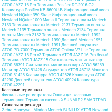
АТОЛ JAZZ 16 Pro
Терминал Posiflex RT-2016-G2
Клавиатура Posiflex KB-6600U-B
Информационный киоск
Newland NQuire 350 Skate
Информационный киоск
Newland NQuire 1000 Manta II
Терминал оплаты Mertech
2133
Терминал оплаты Mertech 2137
Терминал оплаты
Mertech 2135
Терминал оплаты Mertech 2134
Терминал
оплаты Mertech 2132
Терминал оплаты Mertech 1992
Терминал оплаты Mertech 1990
Дисплей Mertech 1951
Терминал оплаты Mertech 1991
Дисплей покупателя
АТОЛ PD-7000
Терминал АТОЛ Optima V7 Lite
Терминал
АТОЛ JAZZ 15 Pro v2
Терминал АТОЛ JAZZ 16 Pro белый
Терминал АТОЛ JAZZ 15
Считыватель магнитных карт
АТОЛ 56391
Считыватель магнитных карт АТОЛ 56259
Монитор АТОЛ 51426
Аккумулятор АТОЛ 46718
Монитор
АТОЛ 51425
Клавиатура АТОЛ 42626
Клавиатура АТОЛ
42290
Дисплей покупателя АТОЛ 40924
Клавиатура
АТОЛ 42291
Кассовые терминалы
Фискальные регистраторы
Опции для кассовых
терминалов
Терминал кассовый SUNMI P2 SMARTPAD
Сканеры штрих-кода
Zebra
Honeywell
Mindeo
Mertech
SUNLUX
АТОЛ
Newland