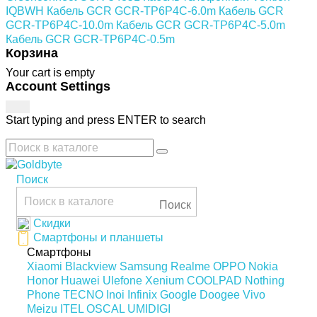
IQBWH
Кабель GCR GCR-TP6P4C-6.0m
Кабель GCR
GCR-TP6P4C-10.0m
Кабель GCR GCR-TP6P4C-5.0m
Кабель GCR GCR-TP6P4C-0.5m
Корзина
Your cart is empty
Account Settings
Start typing and press ENTER to search
Поиск
Поиск
Скидки
Смартфоны и планшеты
Смартфоны
Xiaomi
Blackview
Samsung
Realme
OPPO
Nokia
Honor
Huawei
Ulefone
Xenium
COOLPAD
Nothing
Phone
TECNO
Inoi
Infinix
Google
Doogee
Vivo
Meizu
ITEL
OSCAL
UMIDIGI