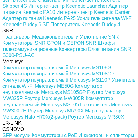
Skipper 4G
Интернет-центр Keenetic Launcher
Адаптер
питания Keenetic PA10
Интернет-центр Keenetic Carrier
Адаптер питания Keenetic PA25
Усилитель сигнала Wi-Fi
Keenetic Buddy 6 SE
Повторитель Keenetic Buddy 4
SNR
Трансиверы
Медиаконвертеры и Уплотнение SNR
Коммутаторы SNR
GPON и GEPON SNR
Шкафы
телекоммуникационные
Конвертеры
Блок питания SNR
S300-PSU-AC
Mercusys
Коммутатор неуправляемый Mercusys MS108G
Коммутатор неуправляемый Mercusys MS108GP
Коммутатор неуправляемый Mercusys MS110P
Усилитель
сигнала Wi-Fi Mercusys ME50G
Коммутатор
неуправляемый Mercusys MS105GP
Роутер Mercusys
MW325R
Роутер Mercusys MW305R
Коммутатор
неуправляемый Mercusys MS105
Повторитель Mercusys
MW300RE
Роутер Mercusys MR90X
Маршрутизатор
Mercusys Halo H70X(2-pack)
Роутер Mercusys MR80X
LR-LINK
OSNOVO
SFP модули
Коммутаторы c PoE
Инжекторы и сплиттеры