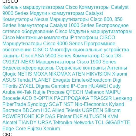
CISCO
Кабель к маршрутизаторам Cisco
Коммутаторы Catalyst
9000 Series
Модули к коммутаторам Catalyst
Коммутаторы Nexus
Маршрутизаторы Cisco 800, 850
Series
Коммутаторы Catalyst 1000 Series
Беспроводное
сетевое оборудование Cisco
Модули к маршрутизаторам
Cisco
Монтажные комплекты
IP телефоны СISCO
Маршрутизаторы Cisco 4000 Series
Программное
обеспечение СISCO
Многофункциональные устройства
защиты Cisco ASA 5500 Series
Коммутатор Cisco DS-
C9132T-MEK9
Маршрутизаторы Cisco 1900 Series
Видеоконференцсвязь
Сервисные контракты
Антенны
Qlogic
NETIS
MOXA
NIKOMAX
ATEN
HIKVISION
Xiaomi
ASUS
Tenda
PLANET
Exegate
Emulex/Broadcom
Digi
TFortis
ZYXEL
Digma
Gembird
IP-Com
HUAWEI
Cudy
Aruba
Wi-Tek
Ruijie
Procase
QTECH
Mellanox
MAIPU
Brocade
ACD
B-OPTIX
РАСПРОДАЖА
TRASSIR
Lenkeng
FiberTrade
Synology
SC&T
NST
Nio-Electronics
Kyland
Бастион
BDCom
H3C
Allied Telesis
UGREEN
Silicom
POWERTONE
ICP DAS
Finisar
EKF
ALTUSEN KVM
Alcatel
TIANDY
URSA
Teltonika Networks
TCL
GIGABYTE
Edge-Core
Fujitsu
Xenium
СКС