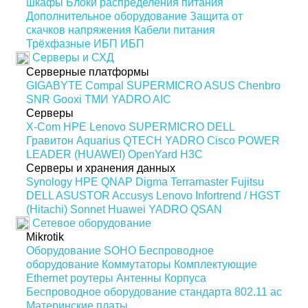
шкафы
Блоки распределения питания
Дополнительное оборудование
Защита от
скачков напряжения
Кабели питания
Трёхфазные ИБП
ИБП
Серверы и СХД
Серверные платформы
GIGABYTE
Compal
SUPERMICRO
ASUS
Chenbro
SNR
Gooxi
ТМИ
YADRO
AIC
Серверы
X-Com
HPE
Lenovo
SUPERMICRO
DELL
Гравитон
Aquarius
QTECH
YADRO
Cisco
POWER
LEADER (HUAWEI)
OpenYard
H3C
Серверы и хранения данных
Synology
HPE
QNAP
Digma
Terramaster
Fujitsu
DELL
ASUSTOR
Accusys
Lenovo
Infortrend / HGST
(Hitachi)
Sonnet
Huawei
YADRO
QSAN
Сетевое оборудование
Mikrotik
Оборудование SOHO
Беспроводное
оборудование
Коммутаторы
Комплектующие
Ethernet роутеры
Антенны
Корпуса
Беспроводное оборудование стандарта 802.11 ас
Материнские платы