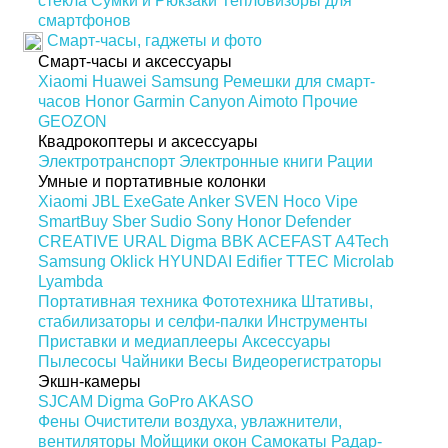
стекла
Сумки и Рюкзаки
Тепловизоры для
смартфонов
Смарт-часы, гаджеты и фото
Смарт-часы и аксессуары
Xiaomi
Huawei
Samsung
Ремешки для смарт-
часов
Honor
Garmin
Canyon
Aimoto
Прочие
GEOZON
Квадрокоптеры и аксессуары
Электротранспорт
Электронные книги
Рации
Умные и портативные колонки
Xiaomi
JBL
ExeGate
Anker
SVEN
Hoco
Vipe
SmartBuy
Sber
Sudio
Sony
Honor
Defender
CREATIVE
URAL
Digma
BBK
ACEFAST
A4Tech
Samsung
Oklick
HYUNDAI
Edifier
TTEC
Microlab
Lyambda
Портативная техника
Фототехника
Штативы,
стабилизаторы и селфи-палки
Инструменты
Приставки и медиаплееры
Аксессуары
Пылесосы
Чайники
Весы
Видеорегистраторы
Экшн-камеры
SJCAM
Digma
GoPro
AKASO
Фены
Очистители воздуха, увлажнители,
вентиляторы
Мойщики окон
Самокаты
Радар-