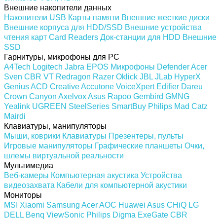
Внешние накопители данных
Накопители USB
Карты памяти
Внешние жесткие диски
Внешние корпуса для HDD/SSD
Внешние устройства
чтения карт Card Readers
Док-станции для HDD
Внешние
SSD
Гарнитуры, микрофоны для PC
A4Tech
Logitech
Jabra
EPOS
Микрофоны
Defender
Acer
Sven
CBR
VT
Redragon
Razer
Oklick
JBL
JLab
HyperX
Genius
ACD
Creative
Accutone
VoiceXpert
Edifier
Dareu
Crown
Canyon
Axelvox
Asus
Rapoo
Gembird
GMNG
Yealink
UGREEN
SteelSeries
SmartBuy
Philips
Mad Catz
Mairdi
Клавиатуры, манипуляторы
Мыши, коврики
Клавиатуры
Презентеры, пульты
Игровые манипуляторы
Графические планшеты
Очки,
шлемы виртуальной реальности
Мультимедиа
Веб-камеры
Компьютерная акустика
Устройства
видеозахвата
Кабели для компьютерной акустики
Мониторы
MSI
Xiaomi
Samsung
Acer
AOC
Huawei
Asus
CHiQ
LG
DELL
Benq
ViewSonic
Philips
Digma
ExeGate
CBR