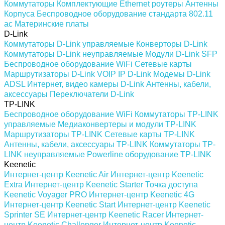
Коммутаторы
Комплектующие
Ethernet роутеры
Антенны
Корпуса
Беспроводное оборудование стандарта 802.11
ас
Материнские платы
D-Link
Коммутаторы D-Link управляемые
Конверторы D-Link
Коммутаторы D-Link неуправляемые
Модули D-Link SFP
Беспроводное оборудование WiFi
Сетевые карты
Маршрутизаторы D-Link
VOIP IP D-Link
Модемы D-Link
ADSL
Интернет, видео камеры D-Link
Антенны, кабели,
аксессуары
Переключатели D-Link
TP-LINK
Беспроводное оборудование WiFi
Коммутаторы TP-LINK
управляемые
Медиаконвертеры и модули TP-LINK
Маршрутизаторы TP-LINK
Сетевые карты TP-LINK
Антенны, кабели, аксессуары TP-LINK
Коммутаторы TP-
LINK неуправляемые
Powerline оборудование TP-LINK
Keenetic
Интернет-центр Keenetic Air
Интернет-центр Keenetic
Extra
Интернет-центр Keenetic Starter
Точка доступа
Keenetic Voyager PRO
Интернет-центр Keenetic 4G
Интернет-центр Keenetic Start
Интернет-центр Keenetic
Sprinter SE
Интернет-центр Keenetic Racer
Интернет-
центр Keenetic Challenger
Интернет-центр Keenetic