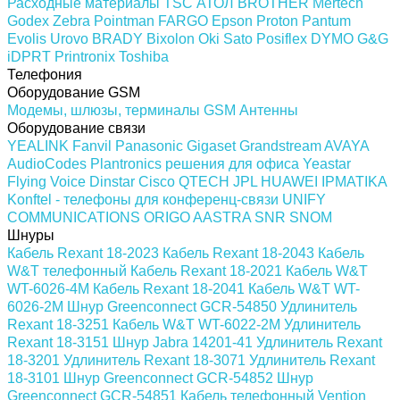
Расходные материалы
TSC
АТОЛ
BROTHER
Mertech
Godex
Zebra
Pointman
FARGO
Epson
Proton
Pantum
Evolis
Urovo
BRADY
Bixolon
Oki
Sato
Posiflex
DYMO
G&G
iDPRT
Printronix
Toshiba
Телефония
Оборудование GSM
Модемы, шлюзы, терминалы GSM
Антенны
Оборудование связи
YEALINK
Fanvil
Panasonic
Gigaset
Grandstream
AVAYA
AudioCodes
Plantronics решения для офиса
Yeastar
Flying Voice
Dinstar
Cisco
QTECH
JPL
HUAWEI
IPMATIKA
Konftel - телефоны для конференц-связи
UNIFY
COMMUNICATIONS
ORIGO
AASTRA
SNR
SNOM
Шнуры
Кабель Rexant 18-2023
Кабель Rexant 18-2043
Кабель
W&T телефонный
Кабель Rexant 18-2021
Кабель W&T
WT-6026-4M
Кабель Rexant 18-2041
Кабель W&T WT-
6026-2M
Шнур Greenconnect GCR-54850
Удлинитель
Rexant 18-3251
Кабель W&T WT-6022-2M
Удлинитель
Rexant 18-3151
Шнур Jabra 14201-41
Удлинитель Rexant
18-3201
Удлинитель Rexant 18-3071
Удлинитель Rexant
18-3101
Шнур Greenconnect GCR-54852
Шнур
Greenconnect GCR-54851
Кабель телефонный Vention