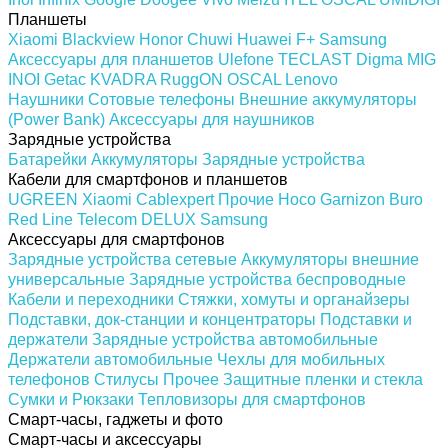
Планшеты
Xiaomi
Blackview
Honor
Chuwi
Huawei
F+
Samsung
Аксессуары для планшетов
Ulefone
TECLAST
Digma
MIG
INOI
Getac
KVADRA
RuggON
OSCAL
Lenovo
Наушники
Сотовые телефоны
Внешние аккумуляторы
(Power Bank)
Аксессуары для наушников
Зарядные устройства
Батарейки
Аккумуляторы
Зарядные устройства
Кабели для смартфонов и планшетов
UGREEN
Xiaomi
Cablexpert
Прочие
Hoco
Garnizon
Buro
Red Line
Telecom
DELUX
Samsung
Аксессуары для смартфонов
Зарядные устройства сетевые
Аккумуляторы внешние
универсальные
Зарядные устройства беспроводные
Кабели и переходники
Стяжки, хомуты и органайзеры
Подставки, док-станции и концентраторы
Подставки и
держатели
Зарядные устройства автомобильные
Держатели автомобильные
Чехлы для мобильных
телефонов
Стилусы
Прочее
Защитные пленки и стекла
Сумки и Рюкзаки
Тепловизоры для смартфонов
Смарт-часы, гаджеты и фото
Смарт-часы и аксессуары